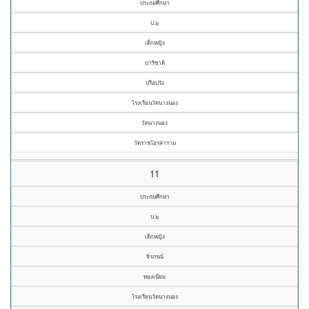
ประถมศึกษา
ป.๖
เด็กหญิง
ปาริชาติ
ปรือปรัง
โรงเรียนวัดนางนอง
วัดนางนอง
วัดราชโอรสาราม
11
ประถมศึกษา
ป.๖
เด็กหญิง
จิรภรณ์
ทองเนียม
โรงเรียนวัดนางนอง