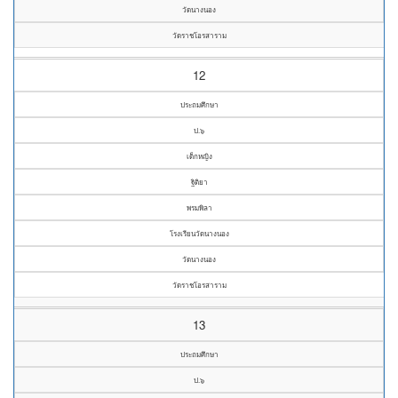
วัดนางนอง
วัดราชโอรสาราม
12
ประถมศึกษา
ป.๖
เด็กหญิง
ฐิติยา
พรมพิลา
โรงเรียนวัดนางนอง
วัดนางนอง
วัดราชโอรสาราม
13
ประถมศึกษา
ป.๖