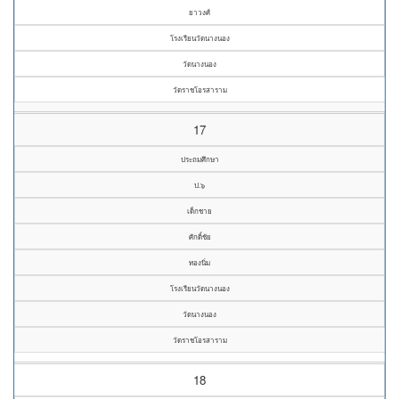
ยาวงศ์
โรงเรียนวัดนางนอง
วัดนางนอง
วัดราชโอรสาราม
17
ประถมศึกษา
ป.๖
เด็กชาย
ศักดิ์ชัย
ทองนิ่ม
โรงเรียนวัดนางนอง
วัดนางนอง
วัดราชโอรสาราม
18