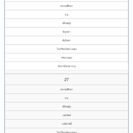
ประถมศึกษา
ป.๖
เด็กหญิง
ธัญรดา
ขันโยธา
โรงเรียนวัดนางนอง
วัดนางนอง
วัดราชโอรสาราม
27
ประถมศึกษา
ป.๖
เด็กหญิง
เหมรัตน์
วงษ์สวัสดิ์
โรงเรียนวัดนางนอง