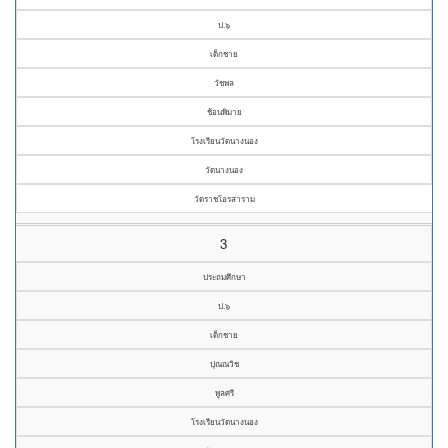
ป.๖
เด็กชาย
วัชพล
ช้อนพิมาย
โรงเรียนวัดนางนอง
วัดนางนอง
วัดราชโอรสาราม
3
ประถมศึกษา
ป.๖
เด็กชาย
ปุณณวิช
พูลศรี
โรงเรียนวัดนางนอง