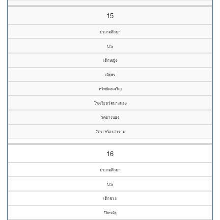
15
ประถมศึกษา
ป.๖
เด็กหญิง
ณัฐพร
ทรัพย์คงเจริญ
โรงเรียนวัดนางนอง
วัดนางนอง
วัดราชโอรสาราม
16
ประถมศึกษา
ป.๖
เด็กชาย
ปิยะณัฐ