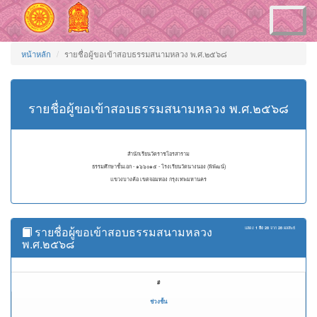
Toggle
navigation
หน้าหลัก
รายชื่อผู้ขอเข้าสอบธรรมสนามหลวง พ.ศ.๒๕๖๘
รายชื่อผู้ขอเข้าสอบธรรมสนามหลวง พ.ศ.๒๕๖๘
สำนักเรียนวัดราชโอรสาราม
ธรรมศึกษาชั้นเอก - ๑๖๖๐๑๕ - โรงเรียนวัดนางนอง (พิพัฒน์)
แขวงบางค้อ เขตจอมทอง กรุงเทพมหานคร
รายชื่อผู้ขอเข้าสอบธรรมสนามหลวง
แสดง
1 ถึง 28
จาก
28
ผลลัพธ์
พ.ศ.๒๕๖๘
#
ช่วงชั้น