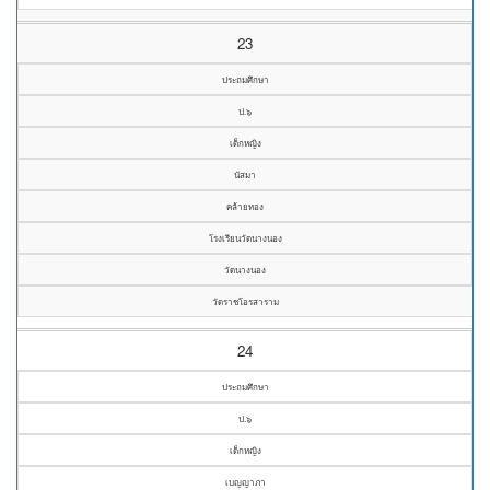
23
ประถมศึกษา
ป.๖
เด็กหญิง
นัสมา
คล้ายทอง
โรงเรียนวัดนางนอง
วัดนางนอง
วัดราชโอรสาราม
24
ประถมศึกษา
ป.๖
เด็กหญิง
เบญญาภา