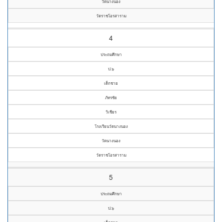
วัดนางนอง
วัดราชโอรสาราม
4
ประถมศึกษา
ป.๖
เด็กชาย
ภัทรชัย
วิเชียร
โรงเรียนวัดนางนอง
วัดนางนอง
วัดราชโอรสาราม
5
ประถมศึกษา
ป.๖