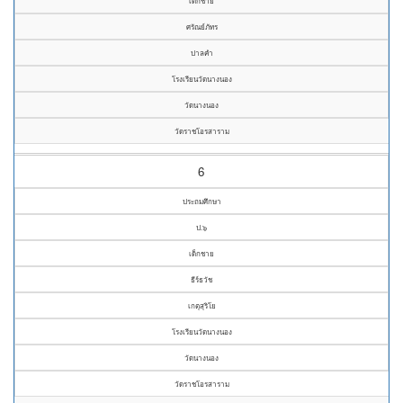
เด็กชาย
ศรัณย์ภัทร
ปาลคำ
โรงเรียนวัดนางนอง
วัดนางนอง
วัดราชโอรสาราม
6
ประถมศึกษา
ป.๖
เด็กชาย
ธีร์ธวัช
เกตุสุริโย
โรงเรียนวัดนางนอง
วัดนางนอง
วัดราชโอรสาราม