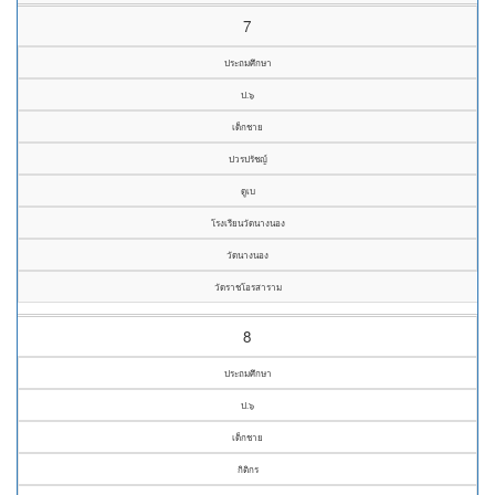
7
ประถมศึกษา
ป.๖
เด็กชาย
ปวรปรัชญ์
ดูเบ
โรงเรียนวัดนางนอง
วัดนางนอง
วัดราชโอรสาราม
8
ประถมศึกษา
ป.๖
เด็กชาย
กิติกร