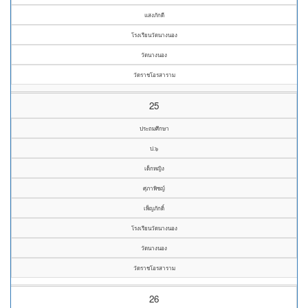
แสงภักดี
โรงเรียนวัดนางนอง
วัดนางนอง
วัดราชโอรสาราม
25
ประถมศึกษา
ป.๖
เด็กหญิง
ศุภาพิชญ์
เพ็ญภักดิ์
โรงเรียนวัดนางนอง
วัดนางนอง
วัดราชโอรสาราม
26