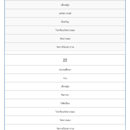
เด็กหญิง
เพรชราภรณ์
มิ่งขวัญ
โรงเรียนวัดนางนอง
วัดนางนอง
วัดราชโอรสาราม
22
ประถมศึกษา
ป.๖
เด็กหญิง
รัชภาดา
โชติเอี่ยม
โรงเรียนวัดนางนอง
วัดนางนอง
วัดราชโอรสาราม