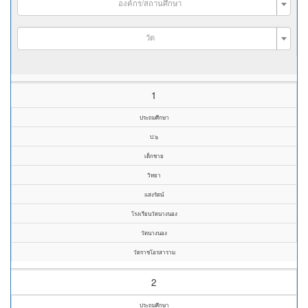
องค์กร/สถานศึกษา
วัด
1
ประถมศึกษา
ป.๖
เด็กชาย
วิทยา
แสงรัตน์
โรงเรียนวัดนางนอง
วัดนางนอง
วัดราชโอรสาราม
2
ประถมศึกษา