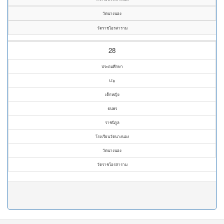
วัดนางนอง
วัดราชโอรสาราม
28
ประถมศึกษา
ป.๖
เด็กหญิง
ธนพร
ราชนิกูล
โรงเรียนวัดนางนอง
วัดนางนอง
วัดราชโอรสาราม