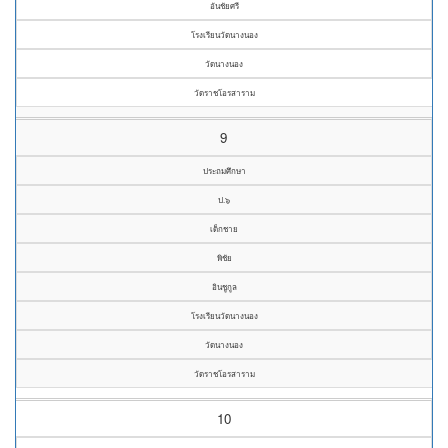
อันชัยศรี
โรงเรียนวัดนางนอง
วัดนางนอง
วัดราชโอรสาราม
9
ประถมศึกษา
ป.๖
เด็กชาย
พิชัย
อินชูกูล
โรงเรียนวัดนางนอง
วัดนางนอง
วัดราชโอรสาราม
10