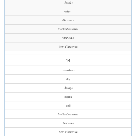
เด็กหญิง
ฐานิตา
เขียวถมยา
โรงเรียนวัดนางนอง
วัดนางนอง
วัดราชโอรสาราม
14
ประถมศึกษา
ป.๖
เด็กหญิง
ณัฐรดา
นาดี
โรงเรียนวัดนางนอง
วัดนางนอง
วัดราชโอรสาราม