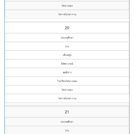
วัดนางนอง
วัดราชโอรสาราม
20
ประถมศึกษา
ป.๖
เด็กหญิง
นิรัศยาภรณ์
พุทธิสาร
โรงเรียนวัดนางนอง
วัดนางนอง
วัดราชโอรสาราม
21
ประถมศึกษา
ป.๖