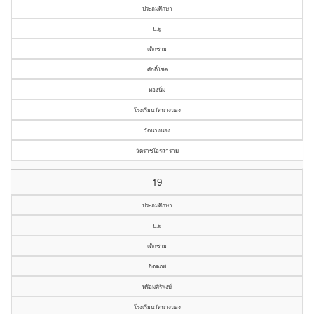
ประถมศึกษา
ป.๖
เด็กชาย
ศักดิ์โชค
ทองนิ่ม
โรงเรียนวัดนางนอง
วัดนางนอง
วัดราชโอรสาราม
19
ประถมศึกษา
ป.๖
เด็กชาย
กิตตภพ
พร้อมศิริพงษ์
โรงเรียนวัดนางนอง