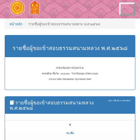
Toggle
navigation
หน้าหลัก
รายชื่อผู้ขอเข้าสอบธรรมสนามหลวง พ.ศ.๒๕๖๘
รายชื่อผู้ขอเข้าสอบธรรมสนามหลวง พ.ศ.๒๕๖๘
สำนักเรียนวัดราชโอรสาราม
ธรรมศึกษาชั้นโท - ๑๖๖๐๑๖ - โรงเรียนอนุบาลวัดนางนอง
แขวงบางค้อ เขตจอมทอง กรุงเทพมหานคร
รายชื่อผู้ขอเข้าสอบธรรมสนามหลวง
แสดง
1 ถึง 50
จาก
92
ผลลัพธ์
พ.ศ.๒๕๖๘
#
ช่วงชั้น