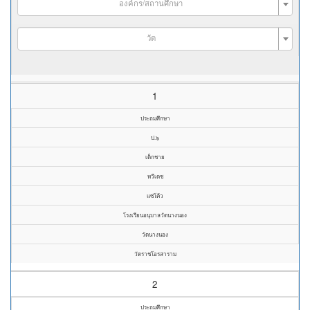
องค์กร/สถานศึกษา
วัด
1
ประถมศึกษา
ป.๖
เด็กชาย
ทวีเดช
แซ่โค้ว
โรงเรียนอนุบาลวัดนางนอง
วัดนางนอง
วัดราชโอรสาราม
2
ประถมศึกษา