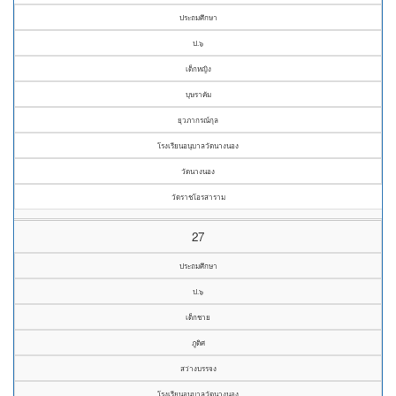
ประถมศึกษา
ป.๖
เด็กหญิง
บุษราคัม
ยุวภากรณ์กุล
โรงเรียนอนุบาลวัดนางนอง
วัดนางนอง
วัดราชโอรสาราม
27
ประถมศึกษา
ป.๖
เด็กชาย
ภูดิศ
สว่างบรรจง
โรงเรียนอนุบาลวัดนางนอง