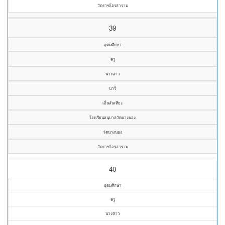
วัดราชโอรสาราม
39
อุดมศึกษา
ครู
นางสาว
นารี
เอ็นสันเทียะ
โรงเรียนอนุบาลวัดนางนอง
วัดนางนอง
วัดราชโอรสาราม
40
อุดมศึกษา
ครู
นางสาว