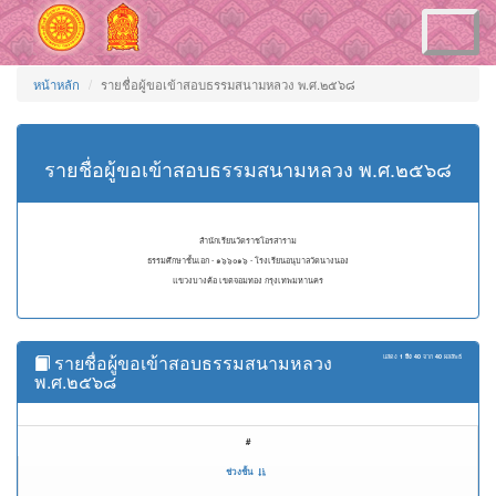
Toggle
navigation
หน้าหลัก
รายชื่อผู้ขอเข้าสอบธรรมสนามหลวง พ.ศ.๒๕๖๘
รายชื่อผู้ขอเข้าสอบธรรมสนามหลวง พ.ศ.๒๕๖๘
สำนักเรียนวัดราชโอรสาราม
ธรรมศึกษาชั้นเอก - ๑๖๖๐๑๖ - โรงเรียนอนุบาลวัดนางนอง
แขวงบางค้อ เขตจอมทอง กรุงเทพมหานคร
รายชื่อผู้ขอเข้าสอบธรรมสนามหลวง
แสดง
1 ถึง 40
จาก
40
ผลลัพธ์
พ.ศ.๒๕๖๘
#
ช่วงชั้น