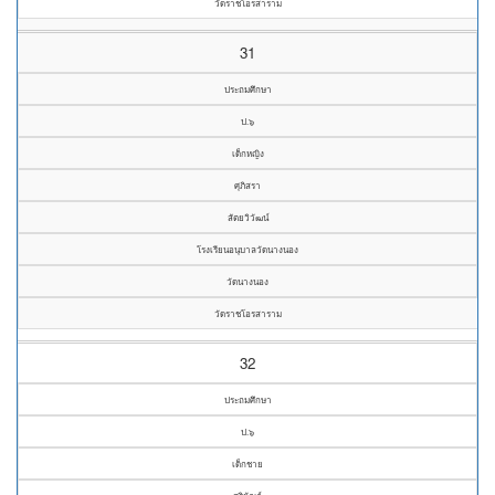
วัดราชโอรสาราม
31
ประถมศึกษา
ป.๖
เด็กหญิง
ศุภิสรา
สัตยวิวัฒน์
โรงเรียนอนุบาลวัดนางนอง
วัดนางนอง
วัดราชโอรสาราม
32
ประถมศึกษา
ป.๖
เด็กชาย