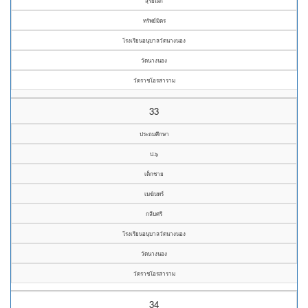
สุริยัณก์
ทรัพย์มิตร
โรงเรียนอนุบาลวัดนางนอง
วัดนางนอง
วัดราชโอรสาราม
33
ประถมศึกษา
ป.๖
เด็กชาย
เมฆินทร์
กลีบศรี
โรงเรียนอนุบาลวัดนางนอง
วัดนางนอง
วัดราชโอรสาราม
34