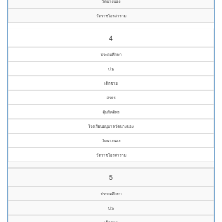
วัดนางนอง
วัดราชโอรสาราม
4
ประถมศึกษา
ป.๖
เด็กชาย
สรธร
คุ้มกิตติพร
โรงเรียนอนุบาลวัดนางนอง
วัดนางนอง
วัดราชโอรสาราม
5
ประถมศึกษา
ป.๖