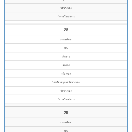
วัดนางนอง
วัดราชโอรสาราม
28
ประถมศึกษา
ป.๖
เด็กชาย
ธนกฤต
เนืองทอง
โรงเรียนอนุบาลวัดนางนอง
วัดนางนอง
วัดราชโอรสาราม
29
ประถมศึกษา
ป.๖