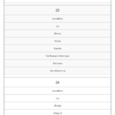
23
ประถมศึกษา
ป.๖
เด็กชาย
จิรกฤต
อินทรนัส
โรงเรียนอนุบาลวัดนางนอง
วัดนางนอง
วัดราชโอรสาราม
24
ประถมศึกษา
ป.๖
เด็กหญิง
อภิชญาน์