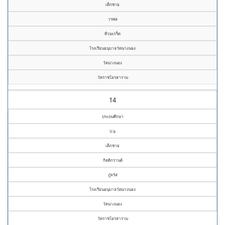
เด็กชาย
วรพล
ท้วมเกร็ด
โรงเรียนอนุบาลวัดนางนอง
วัดนางนอง
วัดราชโอรสาราม
14
ประถมศึกษา
ป.๖
เด็กชาย
กิตติกรานต์
ภู่จรัส
โรงเรียนอนุบาลวัดนางนอง
วัดนางนอง
วัดราชโอรสาราม