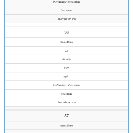
โรงเรียนอนุบาลวัดนางนอง
วัดนางนอง
วัดราชโอรสาราม
36
ประถมศึกษา
ป.๖
เด็กหญิง
พิรดา
กดคำ
โรงเรียนอนุบาลวัดนางนอง
วัดนางนอง
วัดราชโอรสาราม
37
ประถมศึกษา