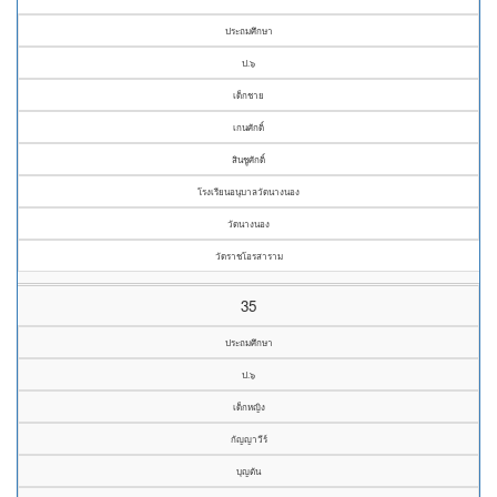
ประถมศึกษา
ป.๖
เด็กชาย
เกนศักดิ์
สินชูศักดิ์
โรงเรียนอนุบาลวัดนางนอง
วัดนางนอง
วัดราชโอรสาราม
35
ประถมศึกษา
ป.๖
เด็กหญิง
กัญญาวีร์
บุญตัน