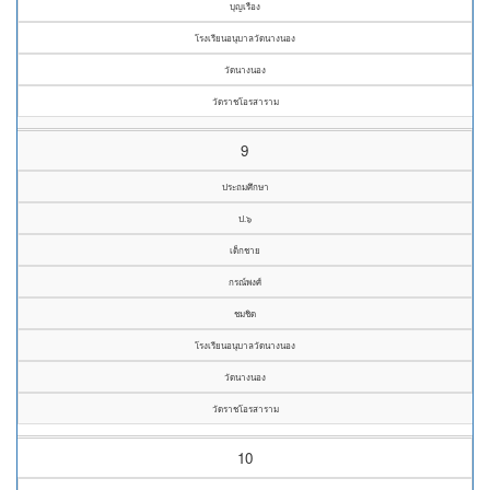
บุญเรือง
โรงเรียนอนุบาลวัดนางนอง
วัดนางนอง
วัดราชโอรสาราม
9
ประถมศึกษา
ป.๖
เด็กชาย
กรณ์พงศ์
ชมชิด
โรงเรียนอนุบาลวัดนางนอง
วัดนางนอง
วัดราชโอรสาราม
10