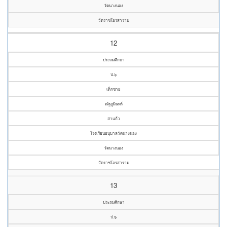
วัดนางนอง
วัดราชโอรสาราม
12
ประถมศึกษา
ป.๖
เด็กชาย
ณัฐภูมินทร์
สาแก้ว
โรงเรียนอนุบาลวัดนางนอง
วัดนางนอง
วัดราชโอรสาราม
13
ประถมศึกษา
ป.๖