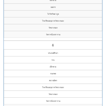
เด็กชาย
ณธกร
โกวิทวิทยากูล
โรงเรียนอนุบาลวัดนางนอง
วัดนางนอง
วัดราชโอรสาราม
6
ประถมศึกษา
ป.๖
เด็กชาย
กนกพล
สมานมิตร
โรงเรียนอนุบาลวัดนางนอง
วัดนางนอง
วัดราชโอรสาราม