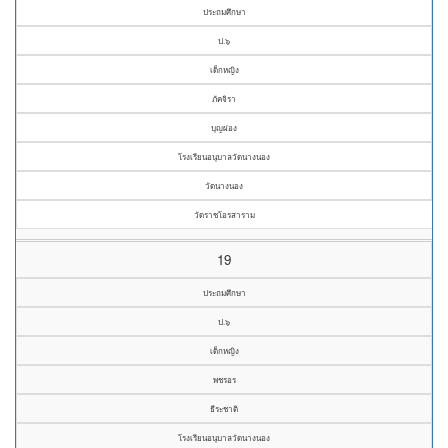
ประถมศึกษา
ป.๖
เด็กหญิง
ภัคจิรา
บุญผ่อง
โรงเรียนอนุบาลวัดนางนอง
วัดนางนอง
วัดราชโอรสาราม
19
ประถมศึกษา
ป.๖
เด็กหญิง
พชรอร
ธีระชาติ
โรงเรียนอนุบาลวัดนางนอง