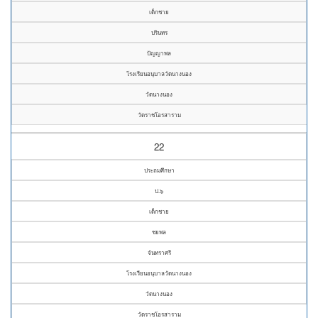
เด็กชาย
ปรินทร
ปัญญาพล
โรงเรียนอนุบาลวัดนางนอง
วัดนางนอง
วัดราชโอรสาราม
22
ประถมศึกษา
ป.๖
เด็กชาย
ชยพล
จันทราศรี
โรงเรียนอนุบาลวัดนางนอง
วัดนางนอง
วัดราชโอรสาราม