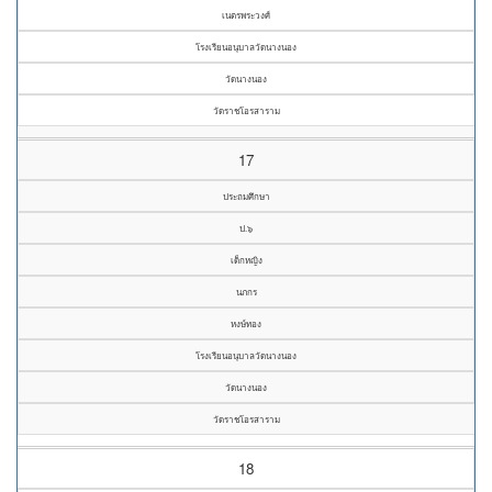
เนตรพระวงศ์
โรงเรียนอนุบาลวัดนางนอง
วัดนางนอง
วัดราชโอรสาราม
17
ประถมศึกษา
ป.๖
เด็กหญิง
นภกร
หงษ์ทอง
โรงเรียนอนุบาลวัดนางนอง
วัดนางนอง
วัดราชโอรสาราม
18