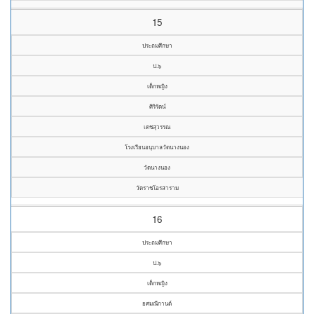
15
ประถมศึกษา
ป.๖
เด็กหญิง
ศิริรัตน์
เดชสุวรรณ
โรงเรียนอนุบาลวัดนางนอง
วัดนางนอง
วัดราชโอรสาราม
16
ประถมศึกษา
ป.๖
เด็กหญิง
ยศมณีกานต์