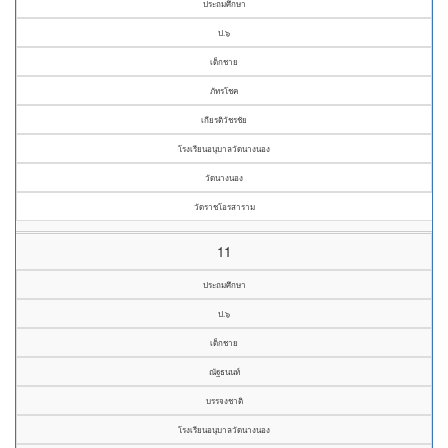
ประถมศึกษา
ป.๖
เด็กชาย
ภัทรโชค
เกียรติวัชรชัย
โรงเรียนอนุบาลวัดนางนอง
วัดนางนอง
วัดราชโอรสาราม
11
ประถมศึกษา
ป.๖
เด็กชาย
ณัฐธนนท์
บรรจงชาติ
โรงเรียนอนุบาลวัดนางนอง