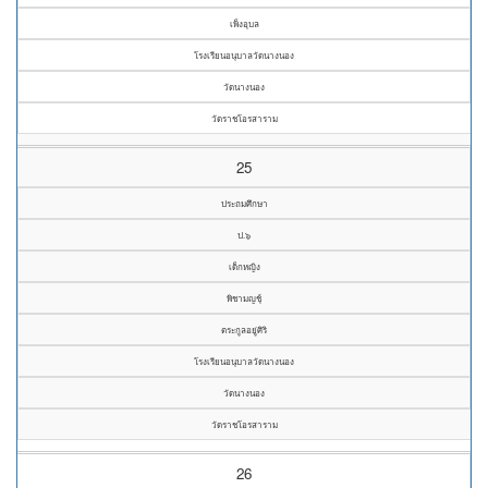
เพ็งอุบล
โรงเรียนอนุบาลวัดนางนอง
วัดนางนอง
วัดราชโอรสาราม
25
ประถมศึกษา
ป.๖
เด็กหญิง
พิชามญชุ์
ตระกูลอยู่ศิริ
โรงเรียนอนุบาลวัดนางนอง
วัดนางนอง
วัดราชโอรสาราม
26