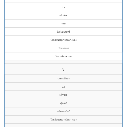
ป.๖
เด็กชาย
รชต
ยั่งยืนอมรฤทธิ์
โรงเรียนอนุบาลวัดนางนอง
วัดนางนอง
วัดราชโอรสาราม
3
ประถมศึกษา
ป.๖
เด็กชาย
ภูรินนท์
กวินกนกกัลป์
โรงเรียนอนุบาลวัดนางนอง