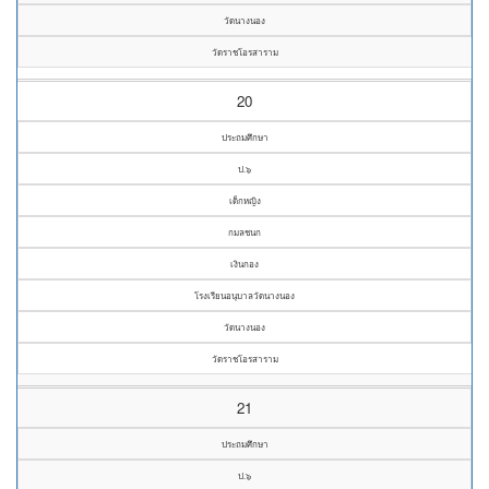
วัดนางนอง
วัดราชโอรสาราม
20
ประถมศึกษา
ป.๖
เด็กหญิง
กมลชนก
เงินกอง
โรงเรียนอนุบาลวัดนางนอง
วัดนางนอง
วัดราชโอรสาราม
21
ประถมศึกษา
ป.๖