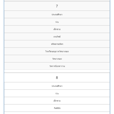
7
ประถมศึกษา
ป.๖
เด็กชาย
เจนวิทย์
สถิตธรรมจิตร
โรงเรียนอนุบาลวัดนางนอง
วัดนางนอง
วัดราชโอรสาราม
8
ประถมศึกษา
ป.๖
เด็กชาย
กิตติธัช