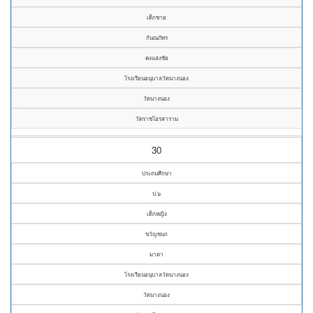
เด็กชาย
กันณภัทร
คงแสงชัย
โรงเรียนอนุบาลวัดนางนอง
วัดนางนอง
วัดราชโอรสาราม
30
ประถมศึกษา
ป.๖
เด็กหญิง
ขวัญชนก
มาตา
โรงเรียนอนุบาลวัดนางนอง
วัดนางนอง