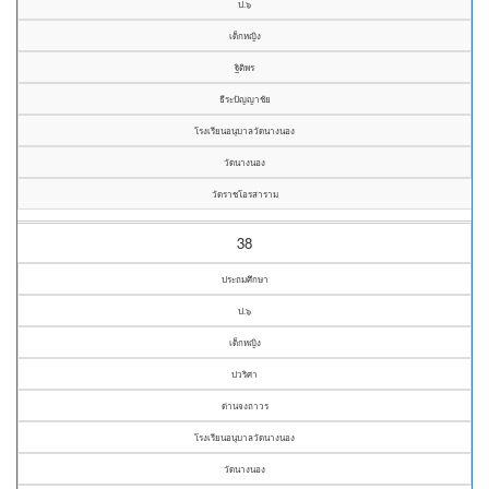
ป.๖
เด็กหญิง
ฐิติพร
ธีระปัญญาชัย
โรงเรียนอนุบาลวัดนางนอง
วัดนางนอง
วัดราชโอรสาราม
38
ประถมศึกษา
ป.๖
เด็กหญิง
ปวริศา
ด่านจงถาวร
โรงเรียนอนุบาลวัดนางนอง
วัดนางนอง