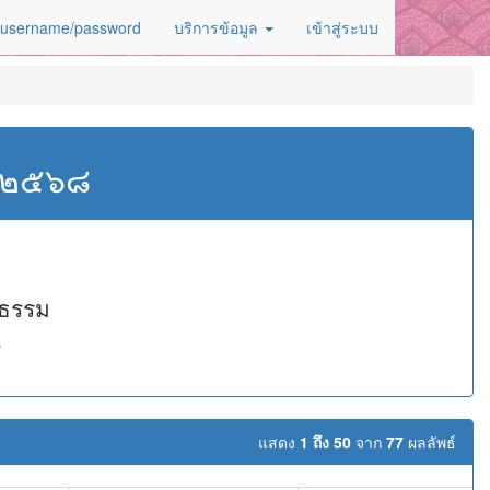
 username/password
บริการข้อมูล
เข้าสู่ระบบ
ศ.๒๕๖๘
งธรรม
ร
แสดง
1 ถึง 50
จาก
77
ผลลัพธ์