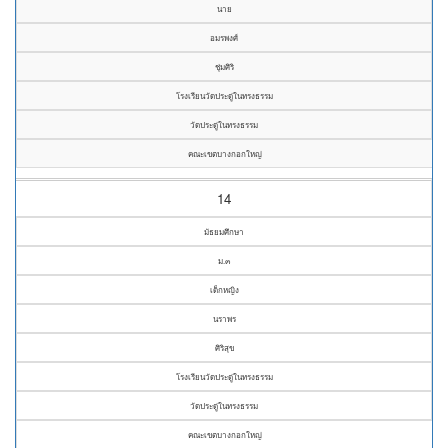
นาย
อมรพงศ์
ชุ่มศิริ
โรงเรียนวัดประดู่ในทรงธรรม
วัดประดู่ในทรงธรรม
คณะเขตบางกอกใหญ่
14
มัธยมศึกษา
ม.๓
เด็กหญิง
นราพร
ศิริสุข
โรงเรียนวัดประดู่ในทรงธรรม
วัดประดู่ในทรงธรรม
คณะเขตบางกอกใหญ่