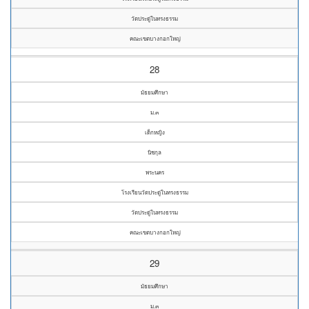
วัดประดู่ในทรงธรรม
คณะเขตบางกอกใหญ่
28
มัธยมศึกษา
ม.๓
เด็กหญิง
นิชกุล
พระนคร
โรงเรียนวัดประดู่ในทรงธรรม
วัดประดู่ในทรงธรรม
คณะเขตบางกอกใหญ่
29
มัธยมศึกษา
ม.๓