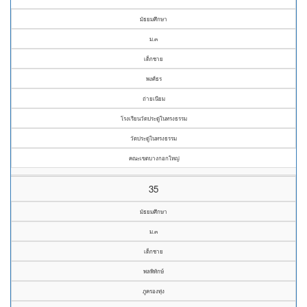
มัธยมศึกษา
ม.๓
เด็กชาย
พงศ์ธร
ถ่ายเนียม
โรงเรียนวัดประดู่ในทรงธรรม
วัดประดู่ในทรงธรรม
คณะเขตบางกอกใหญ่
35
มัธยมศึกษา
ม.๓
เด็กชาย
พลพิทักษ์
ภูครองทุ่ง