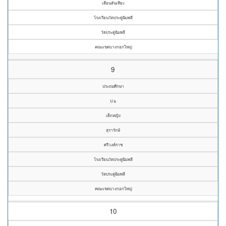
เตือนสันเทียะ
โรงเรียนวัดประดู่ฉิมพลี
วัดประดู่ฉิมพลี
คณะเขตบางกอกใหญ่
9
ประถมศึกษา
ป.๖
เด็กหญิง
สุรารักษ์
ศรีวงค์ราช
โรงเรียนวัดประดู่ฉิมพลี
วัดประดู่ฉิมพลี
คณะเขตบางกอกใหญ่
10