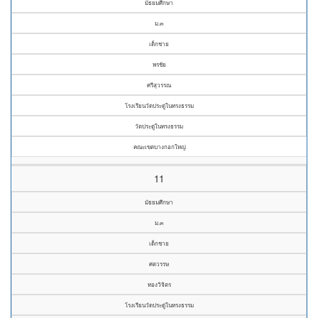
มัธยมศึกษา
ม.๓
เด็กชาย
พรชัย
ศรีสุวรรณ
โรงเรียนวัดประดู่ในทรงธรรม
วัดประดู่ในทรงธรรม
คณะเขตบางกอกใหญ่
11
มัธยมศึกษา
ม.๓
เด็กชาย
ศตวรรษ
ทองวิจิตร
โรงเรียนวัดประดู่ในทรงธรรม