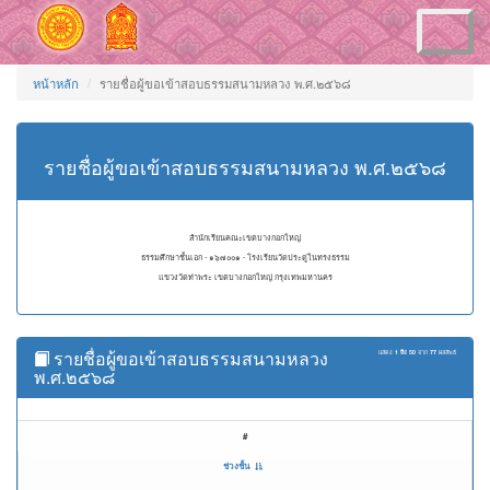
Toggle
navigation
หน้าหลัก
รายชื่อผู้ขอเข้าสอบธรรมสนามหลวง พ.ศ.๒๕๖๘
รายชื่อผู้ขอเข้าสอบธรรมสนามหลวง พ.ศ.๒๕๖๘
สำนักเรียนคณะเขตบางกอกใหญ่
ธรรมศึกษาชั้นเอก - ๑๖๗๐๐๑ - โรงเรียนวัดประดู่ในทรงธรรม
แขวงวัดท่าพระ เขตบางกอกใหญ่ กรุงเทพมหานคร
รายชื่อผู้ขอเข้าสอบธรรมสนามหลวง
แสดง
1 ถึง 50
จาก
77
ผลลัพธ์
พ.ศ.๒๕๖๘
#
ช่วงชั้น