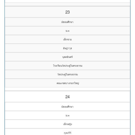
23
มัธยมศึกษา
ม.๓
เด็กชาย
อัษฎาวุธ
บุตตอินทร์
โรงเรียนวัดประดู่ในทรงธรรม
วัดประดู่ในทรงธรรม
คณะเขตบางกอกใหญ่
24
มัธยมศึกษา
ม.๓
เด็กหญิง
กุลปวีร์