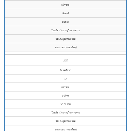
เด็กชาย
พีรพงศ์
บัวลอย
โรงเรียนวัดประดู่ในทรงธรรม
วัดประดู่ในทรงธรรม
คณะเขตบางกอกใหญ่
22
มัธยมศึกษา
ม.๓
เด็กชาย
อธิภัทร
นาชัยรัตน์
โรงเรียนวัดประดู่ในทรงธรรม
วัดประดู่ในทรงธรรม
คณะเขตบางกอกใหญ่