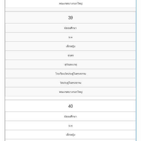
คณะเขตบางกอกใหญ่
39
มัธยมศึกษา
ม.๓
เด็กหญิง
ธนพร
สุกัณหะเกตุ
โรงเรียนวัดประดู่ในทรงธรรม
วัดประดู่ในทรงธรรม
คณะเขตบางกอกใหญ่
40
มัธยมศึกษา
ม.๓
เด็กหญิง