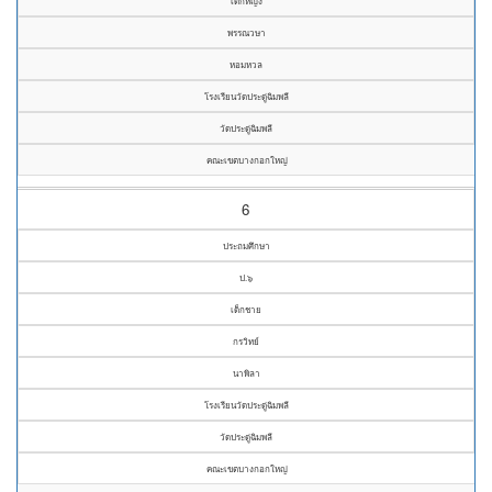
เด็กหญิง
พรรณวษา
หอมหวล
โรงเรียนวัดประดู่ฉิมพลี
วัดประดู่ฉิมพลี
คณะเขตบางกอกใหญ่
6
ประถมศึกษา
ป.๖
เด็กชาย
กรวิทย์
นาพิลา
โรงเรียนวัดประดู่ฉิมพลี
วัดประดู่ฉิมพลี
คณะเขตบางกอกใหญ่