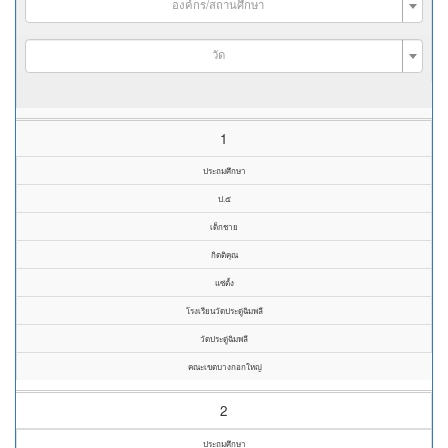
องค์กร/สถานศึกษา
วัด
1
ประถมศึกษา
ป.๕
เด็กชาย
กิตติคุณ
แซ่ตั้ง
โรงเรียนวัดประดู่ฉิมพลี
วัดประดู่ฉิมพลี
คณะเขตบางกอกใหญ่
2
ประถมศึกษา