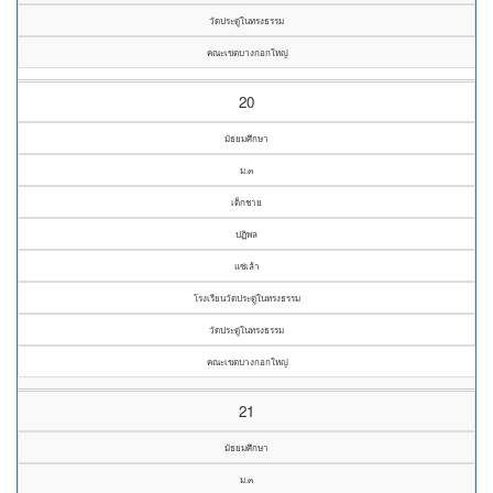
วัดประดู่ในทรงธรรม
คณะเขตบางกอกใหญ่
20
มัธยมศึกษา
ม.๓
เด็กชาย
ปฏิพล
แซ่เล้า
โรงเรียนวัดประดู่ในทรงธรรม
วัดประดู่ในทรงธรรม
คณะเขตบางกอกใหญ่
21
มัธยมศึกษา
ม.๓