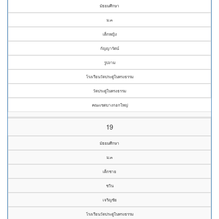
มัธยมศึกษา
ม.๓
เด็กหญิง
กัญญารัตน์
รูปงาม
โรงเรียนวัดประดู่ในทรงธรรม
วัดประดู่ในทรงธรรม
คณะเขตบางกอกใหญ่
19
มัธยมศึกษา
ม.๓
เด็กชาย
ชวิน
เจริญชัย
โรงเรียนวัดประดู่ในทรงธรรม