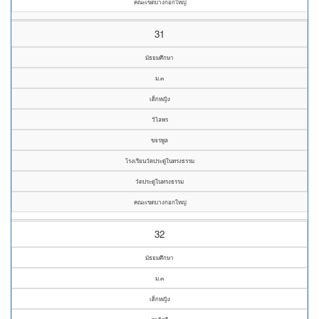
คณะเขตบางกอกใหญ่
31
มัธยมศึกษา
ม.๓
เด็กหญิง
วิไลพร
ขจรพูล
โรงเรียนวัดประดู่ในทรงธรรม
วัดประดู่ในทรงธรรม
คณะเขตบางกอกใหญ่
32
มัธยมศึกษา
ม.๓
เด็กหญิง