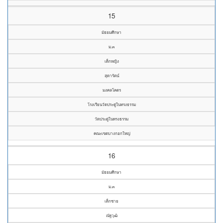
15
มัธยมศึกษา
ม.๓
เด็กหญิง
สุดารัตน์
มงคลโคตร
โรงเรียนวัดประดู่ในทรงธรรม
วัดประดู่ในทรงธรรม
คณะเขตบางกอกใหญ่
16
มัธยมศึกษา
ม.๓
เด็กชาย
ณัฐวุฒิ