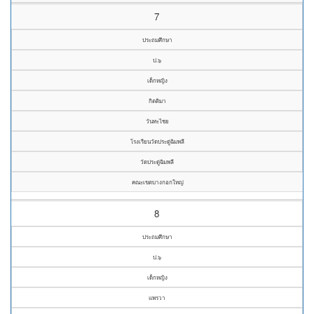
7
ประถมศึกษา
ป.๖
เด็กหญิง
กิตติมา
วันทะไชย
โรงเรียนวัดประดู่ฉิมพลี
วัดประดู่ฉิมพลี
คณะเขตบางกอกใหญ่
8
ประถมศึกษา
ป.๖
เด็กหญิง
แพรวา