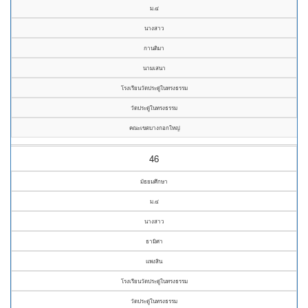
ม.๔
นางสาว
กานติมา
นามเสนา
โรงเรียนวัดประดู่ในทรงธรรม
วัดประดู่ในทรงธรรม
คณะเขตบางกอกใหญ่
46
มัธยมศึกษา
ม.๔
นางสาว
ธามิศา
แพงสิน
โรงเรียนวัดประดู่ในทรงธรรม
วัดประดู่ในทรงธรรม