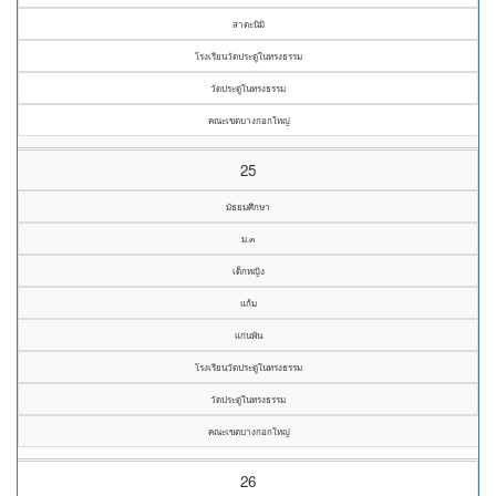
สาตะนิมิ
โรงเรียนวัดประดู่ในทรงธรรม
วัดประดู่ในทรงธรรม
คณะเขตบางกอกใหญ่
25
มัธยมศึกษา
ม.๓
เด็กหญิง
แก้ม
แก่นพัน
โรงเรียนวัดประดู่ในทรงธรรม
วัดประดู่ในทรงธรรม
คณะเขตบางกอกใหญ่
26