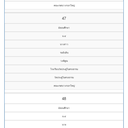
คณะเขตบางกอกใหญ่
47
มัธยมศึกษา
ม.๔
นางสาว
รมย์นลิน
วงค์คูณ
โรงเรียนวัดประดู่ในทรงธรรม
วัดประดู่ในทรงธรรม
คณะเขตบางกอกใหญ่
48
มัธยมศึกษา
ม.๔
นาย