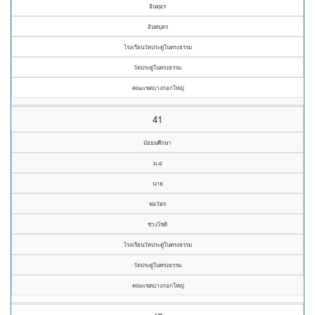
อินทุอร
อินทบุตร
โรงเรียนวัดประดู่ในทรงธรรม
วัดประดู่ในทรงธรรม
คณะเขตบางกอกใหญ่
41
มัธยมศึกษา
ม.๔
นาย
พลวัตร
ช่วงโชติ
โรงเรียนวัดประดู่ในทรงธรรม
วัดประดู่ในทรงธรรม
คณะเขตบางกอกใหญ่