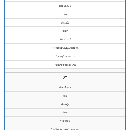
มัธยมศึกษา
ม.๓
เด็กหญิง
ชัญญา
วิจิตรานนท์
โรงเรียนวัดประดู่ในทรงธรรม
วัดประดู่ในทรงธรรม
คณะเขตบางกอกใหญ่
27
มัธยมศึกษา
ม.๓
เด็กหญิง
นริศรา
วิมลรักษา
โรงเรียนวัดประดู่ในทรงธรรม