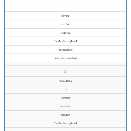
ป.๕
เด็กชาย
ภานุวัฒน์
ทองละมุล
โรงเรียนวัดประดู่ฉิมพลี
วัดประดู่ฉิมพลี
คณะเขตบางกอกใหญ่
3
ประถมศึกษา
ป.๕
เด็กหญิง
พรรณปพร
วิเศษพงค์
โรงเรียนวัดประดู่ฉิมพลี