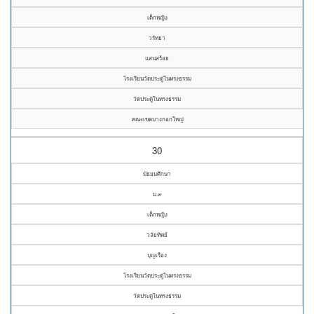
เด็กหญิง
วรัทยา
แสนสร้อย
โรงเรียนวัดประดู่ในทรงธรรม
วัดประดู่ในทรงธรรม
คณะเขตบางกอกใหญ่
30
มัธยมศึกษา
ม.๓
เด็กหญิง
วลัยทิพย์
บุญเรือง
โรงเรียนวัดประดู่ในทรงธรรม
วัดประดู่ในทรงธรรม