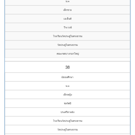
ม.๓
เด็กชาย
เอเธ็นท์
วีระวงษ์
โรงเรียนวัดประดู่ในทรงธรรม
วัดประดู่ในทรงธรรม
คณะเขตบางกอกใหญ่
38
มัธยมศึกษา
ม.๓
เด็กหญิง
ชลรัศมี
ประศรีหาคลัง
โรงเรียนวัดประดู่ในทรงธรรม
วัดประดู่ในทรงธรรม