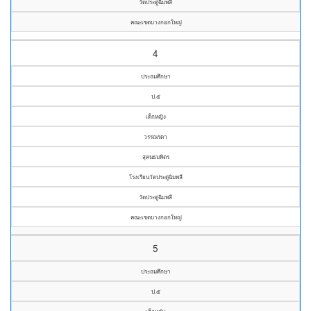
วัดประดู่ฉิมพลี
คณะเขตบางกอกใหญ่
4
ประถมศึกษา
ป.๕
เด็กหญิง
วรรณรดา
สุคนธบพิตร
โรงเรียนวัดประดู่ฉิมพลี
วัดประดู่ฉิมพลี
คณะเขตบางกอกใหญ่
5
ประถมศึกษา
ป.๕