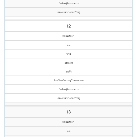
วัดประดู่ในทรงธรรม
คณะเขตบางกอกใหญ่
12
มัธยมศึกษา
ม.๓
นาย
อมรเทพ
ชุ่มศิริ
โรงเรียนวัดประดู่ในทรงธรรม
วัดประดู่ในทรงธรรม
คณะเขตบางกอกใหญ่
13
มัธยมศึกษา
ม.๓