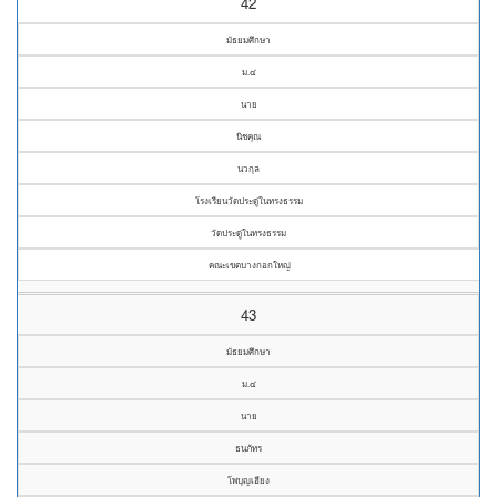
42
มัธยมศึกษา
ม.๔
นาย
นิชคุณ
นวกุล
โรงเรียนวัดประดู่ในทรงธรรม
วัดประดู่ในทรงธรรม
คณะเขตบางกอกใหญ่
43
มัธยมศึกษา
ม.๔
นาย
ธนภัทร
โพบุญเฮียง