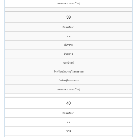
คณะเขตบางกอกใหญ่
39
มัธยมศึกษา
ม.๓
เด็กชาย
อัษฎาวุธ
บุตตอินทร์
โรงเรียนวัดประดู่ในทรงธรรม
วัดประดู่ในทรงธรรม
คณะเขตบางกอกใหญ่
40
มัธยมศึกษา
ม.๖
นาย