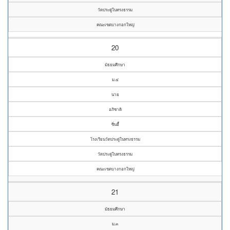
วัดประดู่ในทรงธรรม
คณะเขตบางกอกใหญ่
20
มัธยมศึกษา
ม.๔
นาย
อภิชาติ
ซิ่นฮี้
โรงเรียนวัดประดู่ในทรงธรรม
วัดประดู่ในทรงธรรม
คณะเขตบางกอกใหญ่
21
มัธยมศึกษา
ม.๓