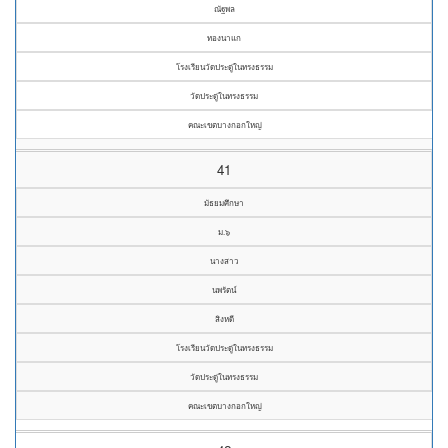
ณัฐพล
ทองนาแก
โรงเรียนวัดประดู่ในทรงธรรม
วัดประดู่ในทรงธรรม
คณะเขตบางกอกใหญ่
41
มัธยมศึกษา
ม.๖
นางสาว
นพรัตน์
สิงหดี
โรงเรียนวัดประดู่ในทรงธรรม
วัดประดู่ในทรงธรรม
คณะเขตบางกอกใหญ่