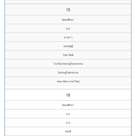
15
มัธยมศึกษา
ม.๔
นางสาว
ธมลณัฏฐ์
กันยาพันธ์
โรงเรียนวัดประดู่ในทรงธรรม
วัดประดู่ในทรงธรรม
คณะเขตบางกอกใหญ่
16
มัธยมศึกษา
ม.๔
นาย
อธิบดี