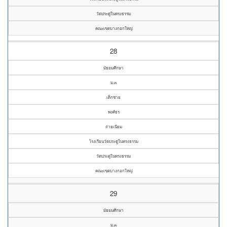
วัดประดู่ในทรงธรรม
คณะเขตบางกอกใหญ่
28
มัธยมศึกษา
ม.๓
เด็กชาย
พงศ์ธร
ถ่ายเนียม
โรงเรียนวัดประดู่ในทรงธรรม
วัดประดู่ในทรงธรรม
คณะเขตบางกอกใหญ่
29
มัธยมศึกษา
ม.๓