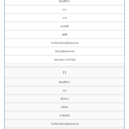
มัธยมศึกษา
ม.๓
นาย
อมรพงศ์
ชุ่มศิริ
โรงเรียนวัดประดู่ในทรงธรรม
วัดประดู่ในทรงธรรม
คณะเขตบางกอกใหญ่
11
มัธยมศึกษา
ม.๓
เด็กชาย
อธิภัทร
นาชัยรัตน์
โรงเรียนวัดประดู่ในทรงธรรม