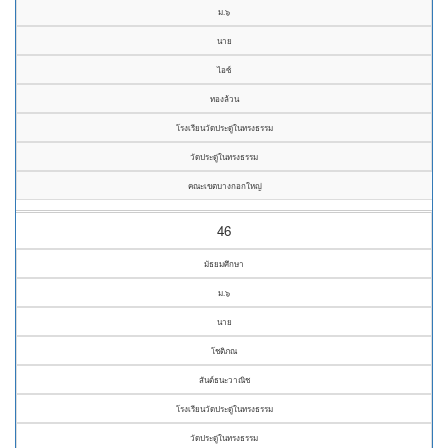
ม.๖
นาย
ไอซ์
ทองล้วน
โรงเรียนวัดประดู่ในทรงธรรม
วัดประดู่ในทรงธรรม
คณะเขตบางกอกใหญ่
46
มัธยมศึกษา
ม.๖
นาย
โชติภณ
สันต์ธนะวาณิช
โรงเรียนวัดประดู่ในทรงธรรม
วัดประดู่ในทรงธรรม