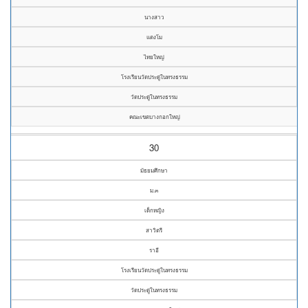
นางสาว
แตงโม
ไทยใหญ่
โรงเรียนวัดประดู่ในทรงธรรม
วัดประดู่ในทรงธรรม
คณะเขตบางกอกใหญ่
30
มัธยมศึกษา
ม.๓
เด็กหญิง
สาวิตรี
ราอี
โรงเรียนวัดประดู่ในทรงธรรม
วัดประดู่ในทรงธรรม