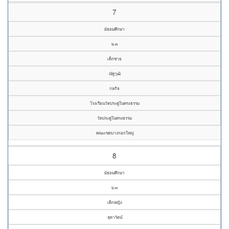
7
มัธยมศึกษา
ม.๓
เด็กชาย
ณัฐวุฒิ
กลกิจ
โรงเรียนวัดประดู่ในทรงธรรม
วัดประดู่ในทรงธรรม
คณะเขตบางกอกใหญ่
8
มัธยมศึกษา
ม.๓
เด็กหญิง
สุดารัตน์