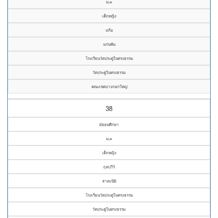
ม.๓
เด็กหญิง
แก้ม
แก่นพัน
โรงเรียนวัดประดู่ในทรงธรรม
วัดประดู่ในทรงธรรม
คณะเขตบางกอกใหญ่
38
มัธยมศึกษา
ม.๓
เด็กหญิง
กุลปวีร์
สาตะนิมิ
โรงเรียนวัดประดู่ในทรงธรรม
วัดประดู่ในทรงธรรม