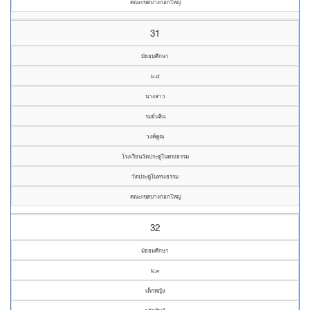
คณะเขตบางกอกใหญ่
31
มัธยมศึกษา
ม.๔
นางสาว
รมย์นลิน
วงค์คูณ
โรงเรียนวัดประดู่ในทรงธรรม
วัดประดู่ในทรงธรรม
คณะเขตบางกอกใหญ่
32
มัธยมศึกษา
ม.๓
เด็กหญิง