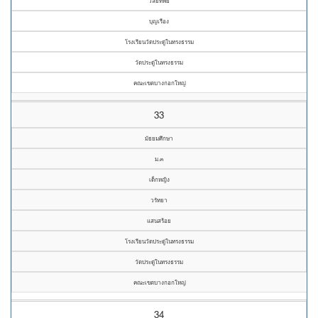
วลัยทิพย์
บุญเรือง
โรงเรียนวัดประดู่ในทรงธรรม
วัดประดู่ในทรงธรรม
คณะเขตบางกอกใหญ่
33
มัธยมศึกษา
ม.๓
เด็กหญิง
วรัทยา
แสนสร้อย
โรงเรียนวัดประดู่ในทรงธรรม
วัดประดู่ในทรงธรรม
คณะเขตบางกอกใหญ่
34