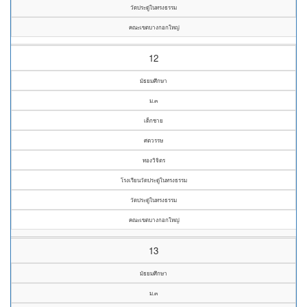
วัดประดู่ในทรงธรรม
คณะเขตบางกอกใหญ่
12
มัธยมศึกษา
ม.๓
เด็กชาย
ศตวรรษ
ทองวิจิตร
โรงเรียนวัดประดู่ในทรงธรรม
วัดประดู่ในทรงธรรม
คณะเขตบางกอกใหญ่
13
มัธยมศึกษา
ม.๓