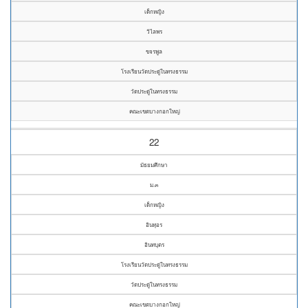
เด็กหญิง
วิไลพร
ขจรพูล
โรงเรียนวัดประดู่ในทรงธรรม
วัดประดู่ในทรงธรรม
คณะเขตบางกอกใหญ่
22
มัธยมศึกษา
ม.๓
เด็กหญิง
อินทุอร
อินทบุตร
โรงเรียนวัดประดู่ในทรงธรรม
วัดประดู่ในทรงธรรม
คณะเขตบางกอกใหญ่