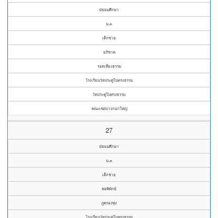
มัธยมศึกษา
ม.๓
เด็กชาย
อภิชาต
รอดเที่ยงธรรม
โรงเรียนวัดประดู่ในทรงธรรม
วัดประดู่ในทรงธรรม
คณะเขตบางกอกใหญ่
27
มัธยมศึกษา
ม.๓
เด็กชาย
พลพิทักษ์
ภูครองทุ่ง
โรงเรียนวัดประดู่ในทรงธรรม