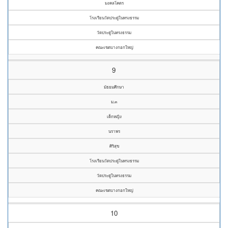
มงคลโคตร
โรงเรียนวัดประดู่ในทรงธรรม
วัดประดู่ในทรงธรรม
คณะเขตบางกอกใหญ่
9
มัธยมศึกษา
ม.๓
เด็กหญิง
นราพร
ศิริสุข
โรงเรียนวัดประดู่ในทรงธรรม
วัดประดู่ในทรงธรรม
คณะเขตบางกอกใหญ่
10