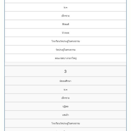
ม.๓
เด็กชาย
พีรพงศ์
บัวลอย
โรงเรียนวัดประดู่ในทรงธรรม
วัดประดู่ในทรงธรรม
คณะเขตบางกอกใหญ่
3
มัธยมศึกษา
ม.๓
เด็กชาย
ปฏิพล
แซ่เล้า
โรงเรียนวัดประดู่ในทรงธรรม