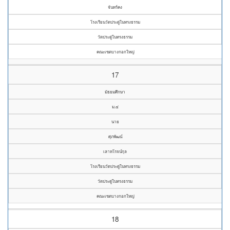
จันทร์คง
โรงเรียนวัดประดู่ในทรงธรรม
วัดประดู่ในทรงธรรม
คณะเขตบางกอกใหญ่
17
มัธยมศึกษา
ม.๔
นาย
ศุภพัฒน์
เลาหโรจน์กุล
โรงเรียนวัดประดู่ในทรงธรรม
วัดประดู่ในทรงธรรม
คณะเขตบางกอกใหญ่
18