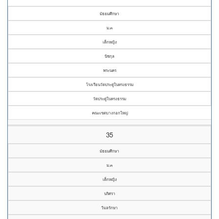
มัธยมศึกษา
ม.๓
เด็กหญิง
นิชกุล
พระนคร
โรงเรียนวัดประดู่ในทรงธรรม
วัดประดู่ในทรงธรรม
คณะเขตบางกอกใหญ่
35
มัธยมศึกษา
ม.๓
เด็กหญิง
นริศรา
วิมลรักษา