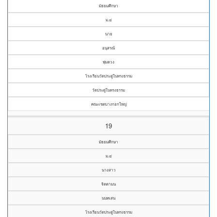
มัธยมศึกษา
ม.๔
นาย
อนุสรณ์
พุ่มดวง
โรงเรียนวัดประดู่ในทรงธรรม
วัดประดู่ในทรงธรรม
คณะเขตบางกอกใหญ่
19
มัธยมศึกษา
ม.๔
นางสาว
จิตตามน
นนทเสน
โรงเรียนวัดประดู่ในทรงธรรม