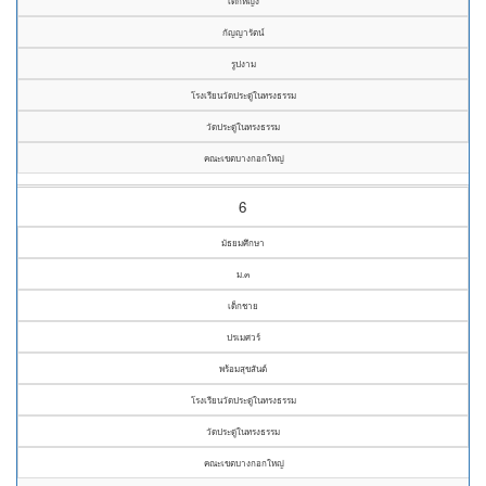
เด็กหญิง
กัญญารัตน์
รูปงาม
โรงเรียนวัดประดู่ในทรงธรรม
วัดประดู่ในทรงธรรม
คณะเขตบางกอกใหญ่
6
มัธยมศึกษา
ม.๓
เด็กชาย
ปรเมศวร์
พร้อมสุขสันต์
โรงเรียนวัดประดู่ในทรงธรรม
วัดประดู่ในทรงธรรม
คณะเขตบางกอกใหญ่