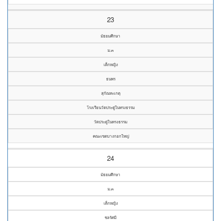
23
มัธยมศึกษา
ม.๓
เด็กหญิง
ธนพร
สุกัณหะเกตุ
โรงเรียนวัดประดู่ในทรงธรรม
วัดประดู่ในทรงธรรม
คณะเขตบางกอกใหญ่
24
มัธยมศึกษา
ม.๓
เด็กหญิง
ชลรัศมี