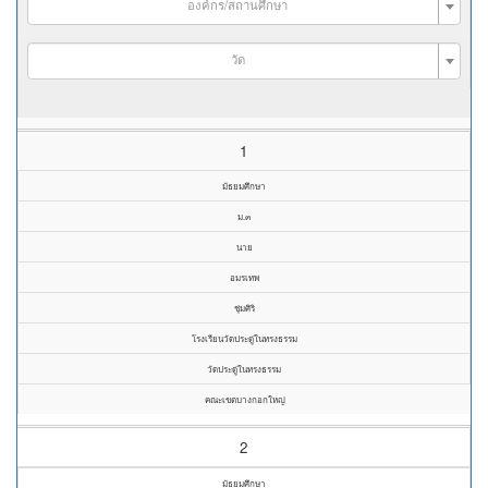
องค์กร/สถานศึกษา
วัด
1
มัธยมศึกษา
ม.๓
นาย
อมรเทพ
ชุ่มศิริ
โรงเรียนวัดประดู่ในทรงธรรม
วัดประดู่ในทรงธรรม
คณะเขตบางกอกใหญ่
2
มัธยมศึกษา