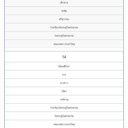
เด็กชาย
พรชัย
ศรีสุวรรณ
โรงเรียนวัดประดู่ในทรงธรรม
วัดประดู่ในทรงธรรม
คณะเขตบางกอกใหญ่
14
มัธยมศึกษา
ม.๔
นางสาว
วนิดา
วงษ์หาญ
โรงเรียนวัดประดู่ในทรงธรรม
วัดประดู่ในทรงธรรม
คณะเขตบางกอกใหญ่