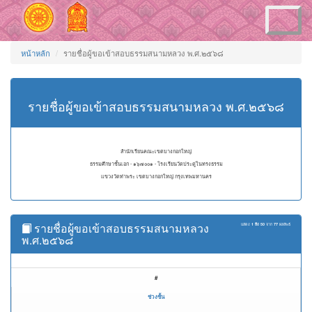
Toggle
navigation
หน้าหลัก
รายชื่อผู้ขอเข้าสอบธรรมสนามหลวง พ.ศ.๒๕๖๘
รายชื่อผู้ขอเข้าสอบธรรมสนามหลวง พ.ศ.๒๕๖๘
สำนักเรียนคณะเขตบางกอกใหญ่
ธรรมศึกษาชั้นเอก - ๑๖๗๐๐๑ - โรงเรียนวัดประดู่ในทรงธรรม
แขวงวัดท่าพระ เขตบางกอกใหญ่ กรุงเทพมหานคร
รายชื่อผู้ขอเข้าสอบธรรมสนามหลวง
แสดง
1 ถึง 50
จาก
77
ผลลัพธ์
พ.ศ.๒๕๖๘
#
ช่วงชั้น