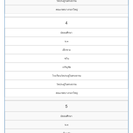
วัดประดู่ในทรงธรรม
คณะเขตบางกอกใหญ่
4
มัธยมศึกษา
ม.๓
เด็กชาย
ชวิน
เจริญชัย
โรงเรียนวัดประดู่ในทรงธรรม
วัดประดู่ในทรงธรรม
คณะเขตบางกอกใหญ่
5
มัธยมศึกษา
ม.๓