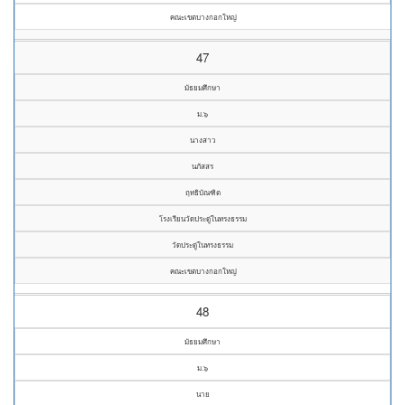
คณะเขตบางกอกใหญ่
47
มัธยมศึกษา
ม.๖
นางสาว
นภัสสร
ฤทธิบัณฑิต
โรงเรียนวัดประดู่ในทรงธรรม
วัดประดู่ในทรงธรรม
คณะเขตบางกอกใหญ่
48
มัธยมศึกษา
ม.๖
นาย