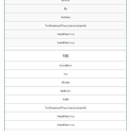
เด็กชาย
ตั้ม
จันทร์ทอง
โรงเรียนคลองทวีวัฒนา(ทองน่วมอนุสรณ์)
วัดสุทธิจิตตาราม
วัดสุทธิจิตตาราม
106
ประถมศึกษา
ป.๖
เด็กหญิง
พิมพ์มาดา
จันทิมี
โรงเรียนคลองทวีวัฒนา(ทองน่วมอนุสรณ์)
วัดสุทธิจิตตาราม
วัดสุทธิจิตตาราม