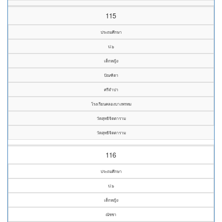
115
ประถมศึกษา
ป.๖
เด็กหญิง
ปัณฑิตา
ศรีจำปา
โรงเรียนคลองบางพรหม
วัดสุทธิจิตตาราม
วัดสุทธิจิตตาราม
116
ประถมศึกษา
ป.๖
เด็กหญิง
ณัชชา