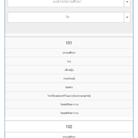
องค์กร/สถานศึกษา
วัด
101
ประถมศึกษา
ป.๖
เด็กหญิง
กนกลักษณ์
ขุนทอง
โรงเรียนคลองทวีวัฒนา(ทองน่วมอนุสรณ์)
วัดสุทธิจิตตาราม
วัดสุทธิจิตตาราม
102
ประถมศึกษา