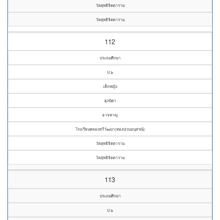
วัดสุทธิจิตตาราม
วัดสุทธิจิตตาราม
112
ประถมศึกษา
ป.๖
เด็กหญิง
สุภนิดา
อาจหาญ
โรงเรียนคลองทวีวัฒนา(ทองน่วมอนุสรณ์)
วัดสุทธิจิตตาราม
วัดสุทธิจิตตาราม
113
ประถมศึกษา
ป.๖