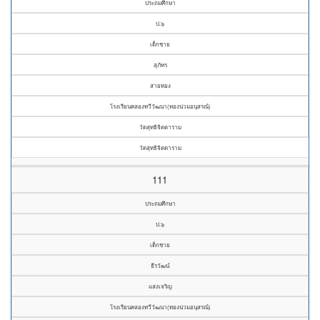
ประถมศึกษา
ป.๖
เด็กชาย
สุภัทร
สายทอง
โรงเรียนคลองทวีวัฒนา(ทองน่วมอนุสรณ์)
วัดสุทธิจิตตาราม
วัดสุทธิจิตตาราม
111
ประถมศึกษา
ป.๖
เด็กชาย
ธีรวัฒน์
แสงเจริญ
โรงเรียนคลองทวีวัฒนา(ทองน่วมอนุสรณ์)