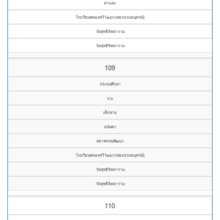
ตาแสง
โรงเรียนคลองทวีวัฒนา(ทองน่วมอนุสรณ์)
วัดสุทธิจิตตาราม
วัดสุทธิจิตตาราม
109
ประถมศึกษา
ป.๖
เด็กชาย
อนันดา
ลดาพรรณพัฒนา
โรงเรียนคลองทวีวัฒนา(ทองน่วมอนุสรณ์)
วัดสุทธิจิตตาราม
วัดสุทธิจิตตาราม
110