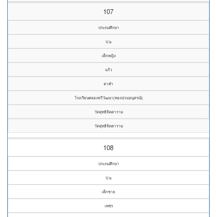
107
ประถมศึกษา
ป.๖
เด็กหญิง
แก้ว
ตาคำ
โรงเรียนคลองทวีวัฒนา(ทองน่วมอนุสรณ์)
วัดสุทธิจิตตาราม
วัดสุทธิจิตตาราม
108
ประถมศึกษา
ป.๖
เด็กชาย
เพชร