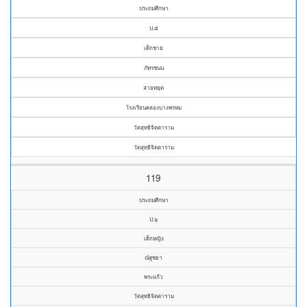
ประถมศึกษา
ป.๕
เด็กชาย
ภัทรชนน
สายหยุด
โรงเรียนคลองบางพรหม
วัดสุทธิจิตตาราม
วัดสุทธิจิตตาราม
119
ประถมศึกษา
ป.๖
เด็กหญิง
ณัฐชยา
พระแก้ว
วัดสุทธิจิตตาราม