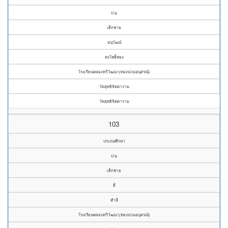
ป.๖
เด็กชาย
อนุวัฒน์
คงโพธิ์ทอง
โรงเรียนคลองทวีวัฒนา(ทองน่วมอนุสรณ์)
วัดสุทธิจิตตาราม
วัดสุทธิจิตตาราม
103
ประถมศึกษา
ป.๖
เด็กชาย
ยี่
คำลี
โรงเรียนคลองทวีวัฒนา(ทองน่วมอนุสรณ์)