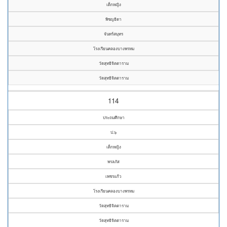
เด็กหญิง
พิชญธิดา
จันทร์สมุทร
โรงเรียนคลองบางพรหม
วัดสุทธิจิตตาราม
วัดสุทธิจิตตาราม
114
ประถมศึกษา
ป.๖
เด็กหญิง
พรลภัส
เพชรแก้ว
โรงเรียนคลองบางพรหม
วัดสุทธิจิตตาราม
วัดสุทธิจิตตาราม