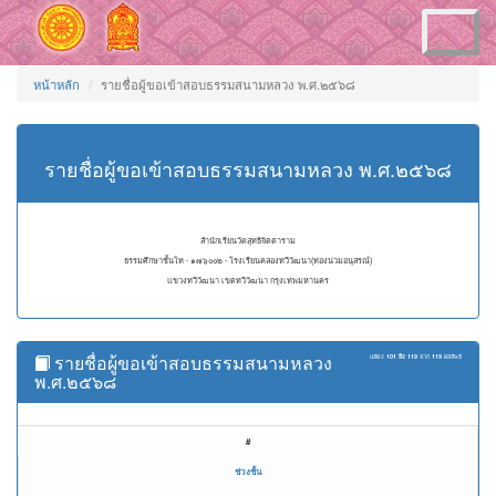
Toggle
navigation
หน้าหลัก
รายชื่อผู้ขอเข้าสอบธรรมสนามหลวง พ.ศ.๒๕๖๘
รายชื่อผู้ขอเข้าสอบธรรมสนามหลวง พ.ศ.๒๕๖๘
สำนักเรียนวัดสุทธิจิตตาราม
ธรรมศึกษาชั้นโท - ๑๗๖๐๐๒ - โรงเรียนคลองทวีวัฒนา(ทองน่วมอนุสรณ์)
แขวงทวีวัฒนา เขตทวีวัฒนา กรุงเทพมหานคร
รายชื่อผู้ขอเข้าสอบธรรมสนามหลวง
แสดง
101 ถึง 119
จาก
119
ผลลัพธ์
พ.ศ.๒๕๖๘
#
ช่วงชั้น