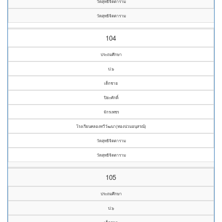
วัดสุทธิจิตตาราม
วัดสุทธิจิตตาราม
104
ประถมศึกษา
ป.๖
เด็กชาย
ปิยะศักดิ์
จักรเพชร
โรงเรียนคลองทวีวัฒนา(ทองน่วมอนุสรณ์)
วัดสุทธิจิตตาราม
วัดสุทธิจิตตาราม
105
ประถมศึกษา
ป.๖