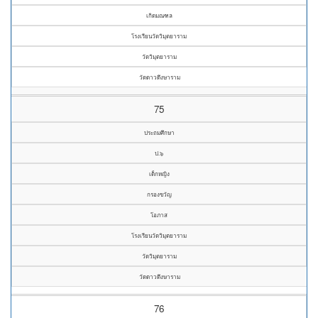
เกิดมณฑล
โรงเรียนวัดวิมุตยาราม
วัดวิมุตยาราม
วัดดาวดึงษาราม
75
ประถมศึกษา
ป.๖
เด็กหญิง
กรองขวัญ
โอภาส
โรงเรียนวัดวิมุตยาราม
วัดวิมุตยาราม
วัดดาวดึงษาราม
76