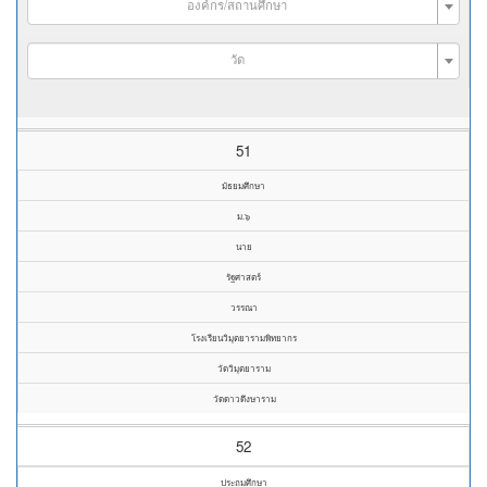
องค์กร/สถานศึกษา
วัด
51
มัธยมศึกษา
ม.๖
นาย
รัฐศาสตร์
วรรณา
โรงเรียนวิมุตยารามพิทยากร
วัดวิมุตยาราม
วัดดาวดึงษาราม
52
ประถมศึกษา