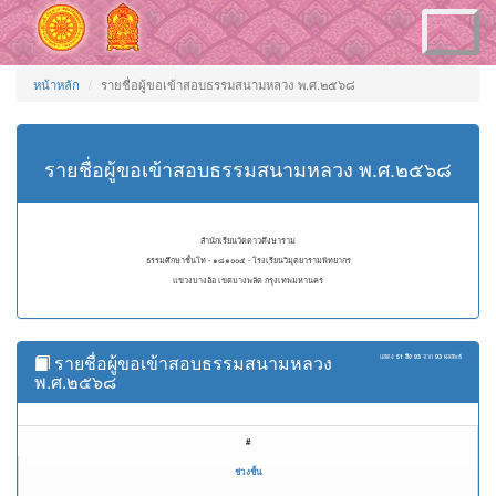
Toggle
navigation
หน้าหลัก
รายชื่อผู้ขอเข้าสอบธรรมสนามหลวง พ.ศ.๒๕๖๘
รายชื่อผู้ขอเข้าสอบธรรมสนามหลวง พ.ศ.๒๕๖๘
สำนักเรียนวัดดาวดึงษาราม
ธรรมศึกษาชั้นโท - ๑๘๑๐๐๕ - โรงเรียนวิมุตยารามพิทยากร
แขวงบางอ้อ เขตบางพลัด กรุงเทพมหานคร
รายชื่อผู้ขอเข้าสอบธรรมสนามหลวง
แสดง
51 ถึง 93
จาก
93
ผลลัพธ์
พ.ศ.๒๕๖๘
#
ช่วงชั้น