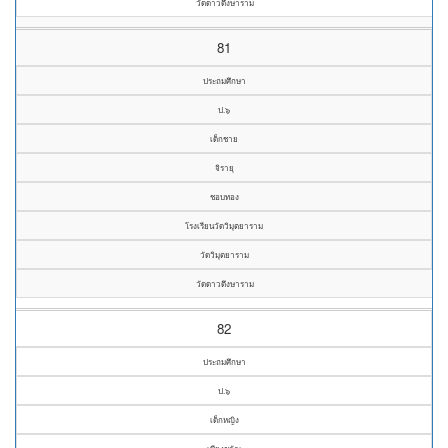
วัดดาวดึงษาราม
81
ประถมศึกษา
ป.๖
เด็กชาย
จิรายุ
ชอบทอง
โรงเรียนวัดวิมุตยาราม
วัดวิมุตยาราม
วัดดาวดึงษาราม
82
ประถมศึกษา
ป.๖
เด็กหญิง