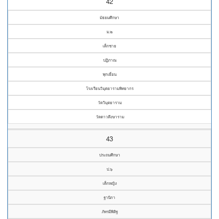
42
มัธยมศึกษา
ม.๒
เด็กชาย
ปฏิภาณ
พุกเผื่อน
โรงเรียนวิมุตยารามพิทยากร
วัดวิมุตยาราม
วัดดาวดึงษาราม
43
ประถมศึกษา
ป.๖
เด็กหญิง
ฐานิกา
ภัทรมีพิสิฐ