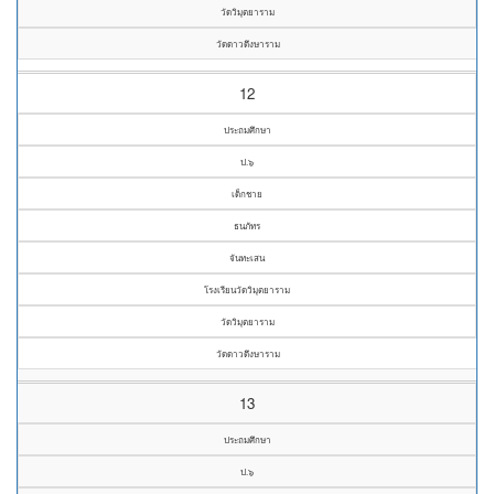
วัดวิมุตยาราม
วัดดาวดึงษาราม
12
ประถมศึกษา
ป.๖
เด็กชาย
ธนภัทร
จันทะเสน
โรงเรียนวัดวิมุตยาราม
วัดวิมุตยาราม
วัดดาวดึงษาราม
13
ประถมศึกษา
ป.๖