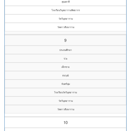
คุณพาที
โรงเรียนวิมุตยารามพิทยากร
วัดวิมุตยาราม
วัดดาวดึงษาราม
9
ประถมศึกษา
ป.๖
เด็กชาย
ธนวุฒิ
จันทร์นุ่ม
โรงเรียนวัดวิมุตยาราม
วัดวิมุตยาราม
วัดดาวดึงษาราม
10