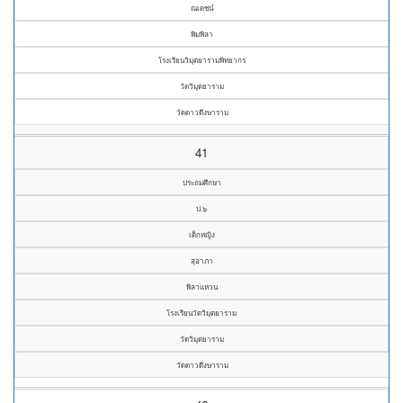
ณเดชน์
พิมพิลา
โรงเรียนวิมุตยารามพิทยากร
วัดวิมุตยาราม
วัดดาวดึงษาราม
41
ประถมศึกษา
ป.๖
เด็กหญิง
สุอาภา
พิลาแหวน
โรงเรียนวัดวิมุตยาราม
วัดวิมุตยาราม
วัดดาวดึงษาราม