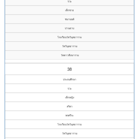
ป.๖
เด็กชาย
ชนานนท์
ปานฮวบ
โรงเรียนวัดวิมุตยาราม
วัดวิมุตยาราม
วัดดาวดึงษาราม
38
ประถมศึกษา
ป.๖
เด็กหญิง
สริตา
พรศรีระ
โรงเรียนวัดวิมุตยาราม
วัดวิมุตยาราม