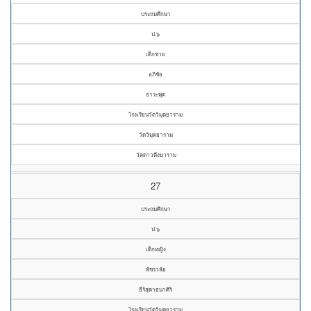
ประถมศึกษา
ป.๖
เด็กชาย
อภิชัย
ธาระพุด
โรงเรียนวัดวิมุตยาราม
วัดวิมุตยาราม
วัดดาวดึงษาราม
27
ประถมศึกษา
ป.๖
เด็กหญิง
พัชรวลัย
ธีร์สุดาธนาศิริ
โรงเรียนวัดวิมุตยาราม