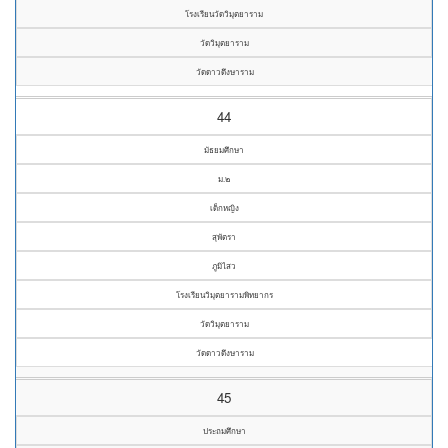
โรงเรียนวัดวิมุตยาราม
วัดวิมุตยาราม
วัดดาวดึงษาราม
44
มัธยมศึกษา
ม.๒
เด็กหญิง
สุพัตรา
ภูมิไสว
โรงเรียนวิมุตยารามพิทยากร
วัดวิมุตยาราม
วัดดาวดึงษาราม
45
ประถมศึกษา