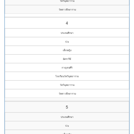
วัดวิมุตยาราม
วัดดาวดึงษาราม
4
ประถมศึกษา
ป.๖
เด็กหญิง
ฉัตรวรีย์
กาญจนศิริ
โรงเรียนวัดวิมุตยาราม
วัดวิมุตยาราม
วัดดาวดึงษาราม
5
ประถมศึกษา
ป.๖