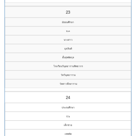
23
มัธยมศึกษา
ม.๓
นางสาว
มุจลินท์
ตั้งสุพพัตกุล
โรงเรียนวิมุตยารามพิทยากร
วัดวิมุตยาราม
วัดดาวดึงษาราม
24
ประถมศึกษา
ป.๖
เด็กชาย
เทพทัต