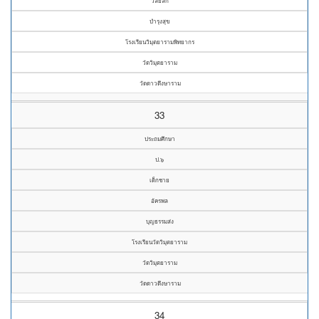
วิลัยลัก
บำรุงสุข
โรงเรียนวิมุตยารามพิทยากร
วัดวิมุตยาราม
วัดดาวดึงษาราม
33
ประถมศึกษา
ป.๖
เด็กชาย
อัครพล
บุญธรรมส่ง
โรงเรียนวัดวิมุตยาราม
วัดวิมุตยาราม
วัดดาวดึงษาราม
34