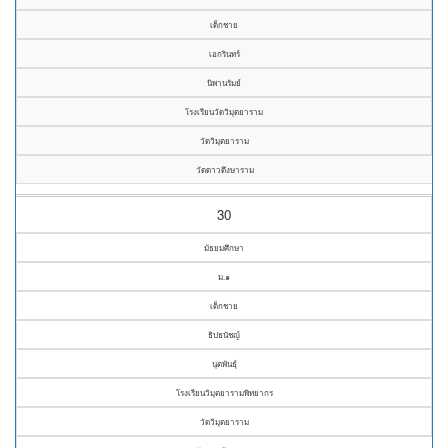
เด็กชาย
เอกรินทร์
นิพานรัมย์
โรงเรียนวัดวิมุตยาราม
วัดวิมุตยาราม
วัดดาวดึงษาราม
30
มัธยมศึกษา
ม.๑
เด็กชาย
ธิปธนัชญ์
นุตพันธุ์
โรงเรียนวิมุตยารามพิทยากร
วัดวิมุตยาราม