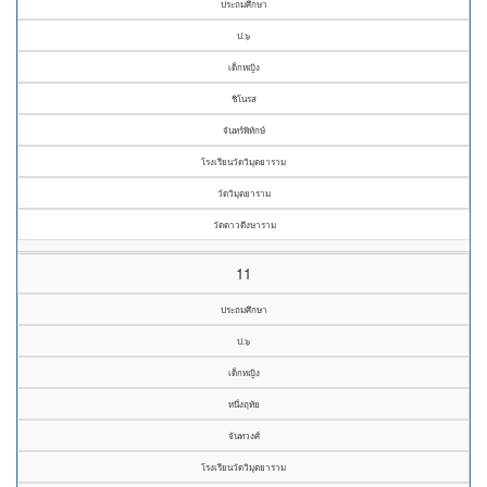
ประถมศึกษา
ป.๖
เด็กหญิง
ชิโนรส
จันทร์พิทักษ์
โรงเรียนวัดวิมุตยาราม
วัดวิมุตยาราม
วัดดาวดึงษาราม
11
ประถมศึกษา
ป.๖
เด็กหญิง
หนึ่งฤทัย
จันทวงศ์
โรงเรียนวัดวิมุตยาราม