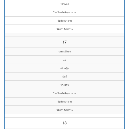
ชอบทอง
โรงเรียนวัดวิมุตยาราม
วัดวิมุตยาราม
วัดดาวดึงษาราม
17
ประถมศึกษา
ป.๖
เด็กหญิง
มินนี่
ช้างแก้ว
โรงเรียนวัดวิมุตยาราม
วัดวิมุตยาราม
วัดดาวดึงษาราม
18