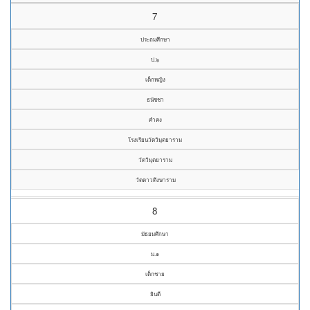
7
ประถมศึกษา
ป.๖
เด็กหญิง
ธนัชชา
คำคง
โรงเรียนวัดวิมุตยาราม
วัดวิมุตยาราม
วัดดาวดึงษาราม
8
มัธยมศึกษา
ม.๑
เด็กชาย
ยินดี