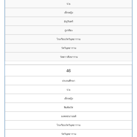
ป.๖
เด็กหญิง
อัญรินทร์
ภูเกติยะ
โรงเรียนวัดวิมุตยาราม
วัดวิมุตยาราม
วัดดาวดึงษาราม
46
ประถมศึกษา
ป.๖
เด็กหญิง
พิมพ์ลภัส
มงคลธนานนท์
โรงเรียนวัดวิมุตยาราม
วัดวิมุตยาราม