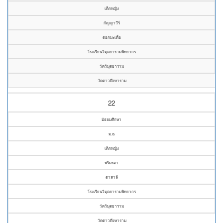
เด็กหญิง
กัญญาวีร์
ดอกมะเดื่อ
โรงเรียนวิมุตยารามพิทยากร
วัดวิมุตยาราม
วัดดาวดึงษาราม
22
มัธยมศึกษา
ม.๒
เด็กหญิง
พริมรตา
ดาสาลี
โรงเรียนวิมุตยารามพิทยากร
วัดวิมุตยาราม
วัดดาวดึงษาราม