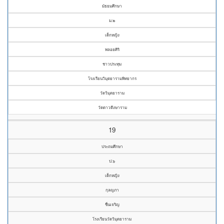
มัธยมศึกษา
ม.๒
เด็กหญิง
พลอยศิริ
ชาวประทุม
โรงเรียนวิมุตยารามพิทยากร
วัดวิมุตยาราม
วัดดาวดึงษาราม
19
ประถมศึกษา
ป.๖
เด็กหญิง
กุลญภา
ชื่นเจริญ
โรงเรียนวัดวิมุตยาราม