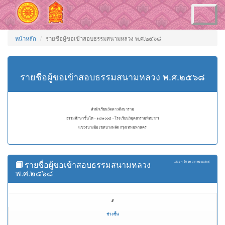
Toggle
navigation
หน้าหลัก
รายชื่อผู้ขอเข้าสอบธรรมสนามหลวง พ.ศ.๒๕๖๘
รายชื่อผู้ขอเข้าสอบธรรมสนามหลวง พ.ศ.๒๕๖๘
สำนักเรียนวัดดาวดึงษาราม
ธรรมศึกษาชั้นโท - ๑๘๑๐๐๕ - โรงเรียนวิมุตยารามพิทยากร
แขวงบางอ้อ เขตบางพลัด กรุงเทพมหานคร
รายชื่อผู้ขอเข้าสอบธรรมสนามหลวง
แสดง
1 ถึง 50
จาก
93
ผลลัพธ์
พ.ศ.๒๕๖๘
#
ช่วงชั้น