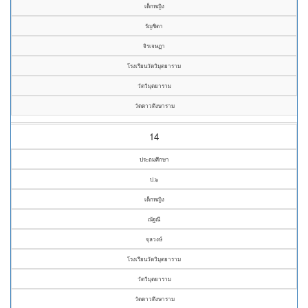
เด็กหญิง
รัญชิตา
จิรเจษฏา
โรงเรียนวัดวิมุตยาราม
วัดวิมุตยาราม
วัดดาวดึงษาราม
14
ประถมศึกษา
ป.๖
เด็กหญิง
ณัฐณี
จุลวงษ์
โรงเรียนวัดวิมุตยาราม
วัดวิมุตยาราม
วัดดาวดึงษาราม