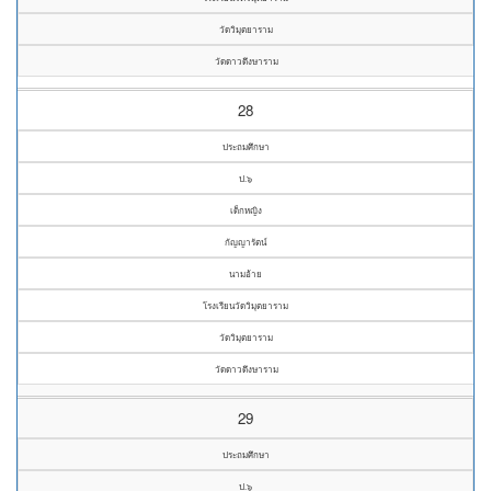
วัดวิมุตยาราม
วัดดาวดึงษาราม
28
ประถมศึกษา
ป.๖
เด็กหญิง
กัญญารัตน์
นามอ้าย
โรงเรียนวัดวิมุตยาราม
วัดวิมุตยาราม
วัดดาวดึงษาราม
29
ประถมศึกษา
ป.๖