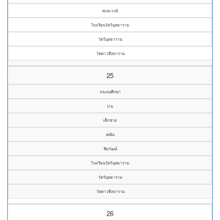
ทะละวงษ์
โรงเรียนวัดวิมุตยาราม
วัดวิมุตยาราม
วัดดาวดึงษาราม
25
ประถมศึกษา
ป.๖
เด็กชาย
คณิน
ทิมวัฒน์
โรงเรียนวัดวิมุตยาราม
วัดวิมุตยาราม
วัดดาวดึงษาราม
26