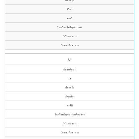
เด็กหญิง
สิริพร
คงศรี
โรงเรียนวัดวิมุตยาราม
วัดวิมุตยาราม
วัดดาวดึงษาราม
6
มัธยมศึกษา
ม.๒
เด็กหญิง
ณิชาภัทร
คงสีดี
โรงเรียนวิมุตยารามพิทยากร
วัดวิมุตยาราม
วัดดาวดึงษาราม