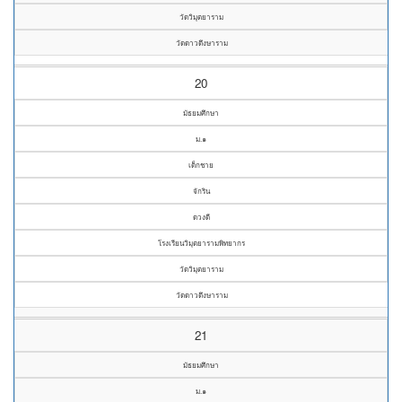
วัดวิมุตยาราม
วัดดาวดึงษาราม
20
มัธยมศึกษา
ม.๑
เด็กชาย
จักริน
ดวงดี
โรงเรียนวิมุตยารามพิทยากร
วัดวิมุตยาราม
วัดดาวดึงษาราม
21
มัธยมศึกษา
ม.๑