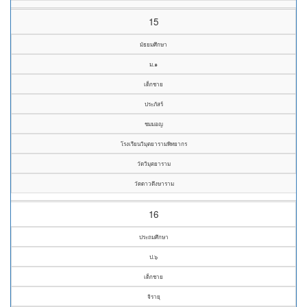
15
มัธยมศึกษา
ม.๑
เด็กชาย
ประภัสร์
ชมมอญ
โรงเรียนวิมุตยารามพิทยากร
วัดวิมุตยาราม
วัดดาวดึงษาราม
16
ประถมศึกษา
ป.๖
เด็กชาย
จิรายุ