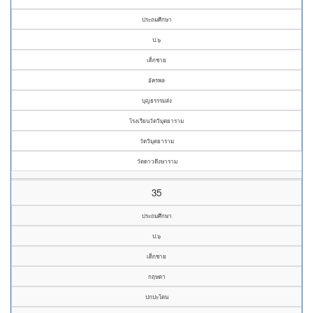
ประถมศึกษา
ป.๖
เด็กชาย
อัครพล
บุญธรรรมส่ง
โรงเรียนวัดวิมุตยาราม
วัดวิมุตยาราม
วัดดาวดึงษาราม
35
ประถมศึกษา
ป.๖
เด็กชาย
กฤษดา
ปกปะโดน