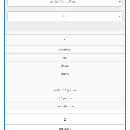
องค์กร/สถานศึกษา
วัด
1
ประถมศึกษา
ป.๖
เด็กหญิง
ทิพวรรณ
-
โรงเรียนวัดวิมุตยาราม
วัดวิมุตยาราม
วัดดาวดึงษาราม
2
มัธยมศึกษา