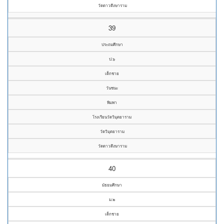
วัดดาวดึงษาราม
39
ประถมศึกษา
ป.๖
เด็กชาย
วันชนะ
พิมพา
โรงเรียนวัดวิมุตยาราม
วัดวิมุตยาราม
วัดดาวดึงษาราม
40
มัธยมศึกษา
ม.๒
เด็กชาย