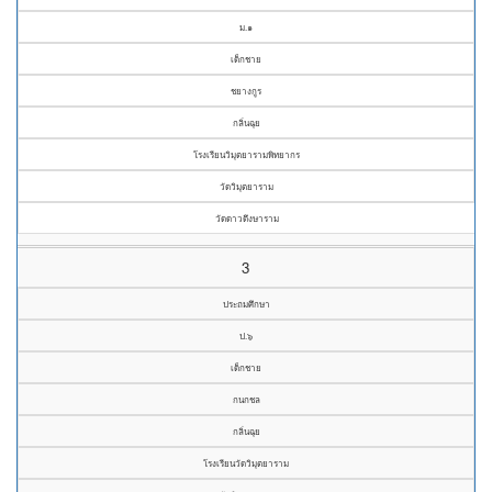
ม.๑
เด็กชาย
ชยางกูร
กลิ่นฉุย
โรงเรียนวิมุตยารามพิทยากร
วัดวิมุตยาราม
วัดดาวดึงษาราม
3
ประถมศึกษา
ป.๖
เด็กชาย
กนกชล
กลิ่นฉุย
โรงเรียนวัดวิมุตยาราม