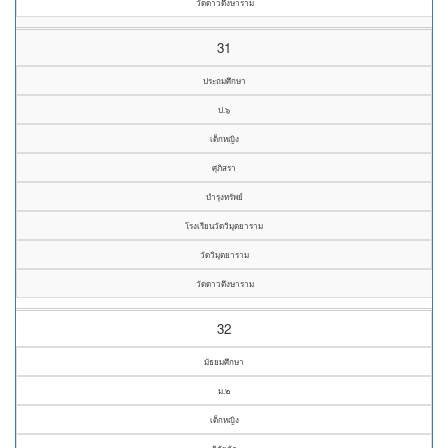
วัดดาวดึงษาราม
31
ประถมศึกษา
ป.๖
เด็กหญิง
ศุภิสรา
บำรุงทรัพย์
โรงเรียนวัดวิมุตยาราม
วัดวิมุตยาราม
วัดดาวดึงษาราม
32
มัธยมศึกษา
ม.๒
เด็กหญิง