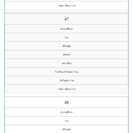
วัดดาวดึงษาราม
47
ประถมศึกษา
ป.๖
เด็กหญิง
นภัสสร
มหาเอี่ยม
โรงเรียนวัดวิมุตยาราม
วัดวิมุตยาราม
วัดดาวดึงษาราม
48
ประถมศึกษา
ป.๖
เด็กหญิง