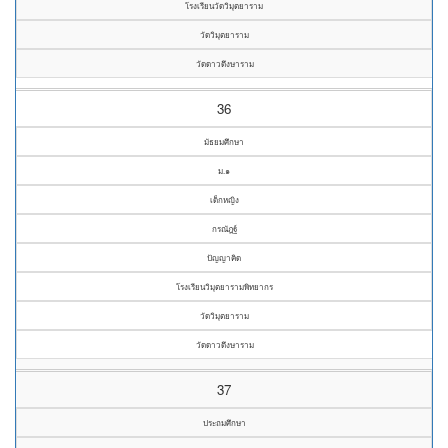
โรงเรียนวัดวิมุตยาราม
วัดวิมุตยาราม
วัดดาวดึงษาราม
36
มัธยมศึกษา
ม.๑
เด็กหญิง
กรณัฎฐ์
ปัญญาคิด
โรงเรียนวิมุตยารามพิทยากร
วัดวิมุตยาราม
วัดดาวดึงษาราม
37
ประถมศึกษา