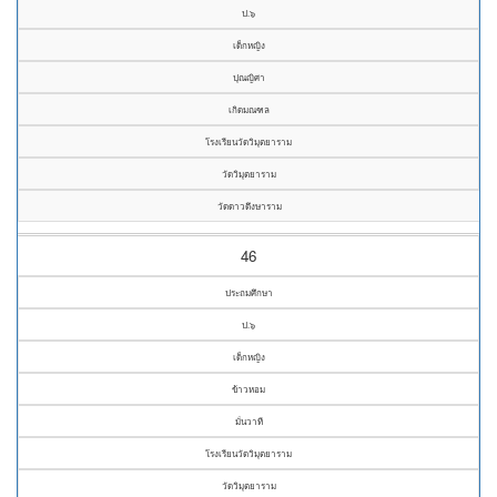
ป.๖
เด็กหญิง
ปุณญิศา
เกิดมณฑล
โรงเรียนวัดวิมุตยาราม
วัดวิมุตยาราม
วัดดาวดึงษาราม
46
ประถมศึกษา
ป.๖
เด็กหญิง
ข้าวหอม
มั่นวาที
โรงเรียนวัดวิมุตยาราม
วัดวิมุตยาราม