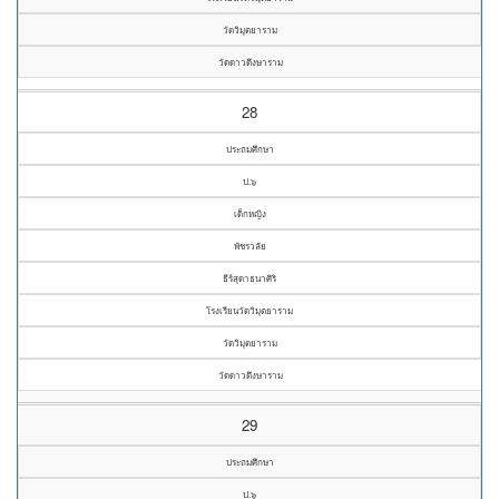
วัดวิมุตยาราม
วัดดาวดึงษาราม
28
ประถมศึกษา
ป.๖
เด็กหญิง
พัชรวลัย
ธีร์สุดาธนาศิริ
โรงเรียนวัดวิมุตยาราม
วัดวิมุตยาราม
วัดดาวดึงษาราม
29
ประถมศึกษา
ป.๖