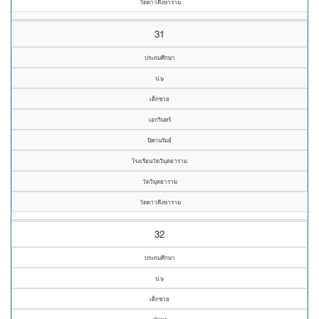
วัดดาวดึงษาราม
31
ประถมศึกษา
ป.๖
เด็กชาย
เอกรินทร์
นิพานรัมย์
โรงเรียนวัดวิมุตยาราม
วัดวิมุตยาราม
วัดดาวดึงษาราม
32
ประถมศึกษา
ป.๖
เด็กชาย