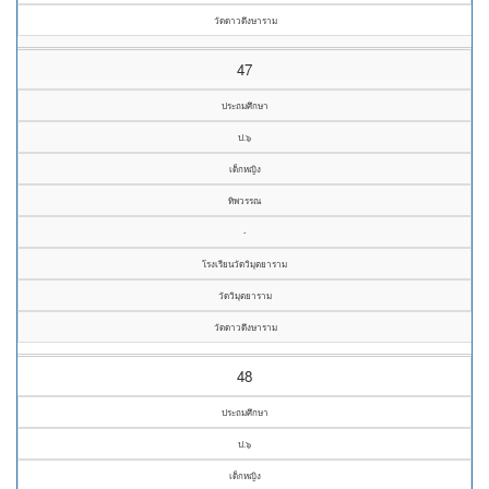
วัดดาวดึงษาราม
47
ประถมศึกษา
ป.๖
เด็กหญิง
ทิพวรรณ
-
โรงเรียนวัดวิมุตยาราม
วัดวิมุตยาราม
วัดดาวดึงษาราม
48
ประถมศึกษา
ป.๖
เด็กหญิง