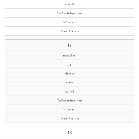
ละออเงิน
โรงเรียนวัดวิมุตยาราม
วัดวิมุตยาราม
วัดดาวดึงษาราม
17
ประถมศึกษา
ป.๖
เด็กชาย
ธนภัทร
เลปวิทย์
โรงเรียนวัดวิมุตยาราม
วัดวิมุตยาราม
วัดดาวดึงษาราม
18