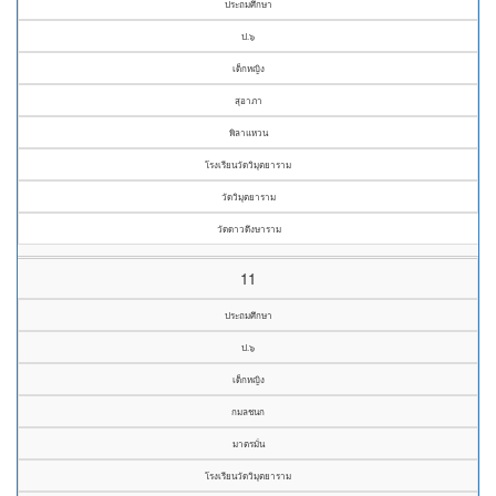
ประถมศึกษา
ป.๖
เด็กหญิง
สุอาภา
พิลาแหวน
โรงเรียนวัดวิมุตยาราม
วัดวิมุตยาราม
วัดดาวดึงษาราม
11
ประถมศึกษา
ป.๖
เด็กหญิง
กมลชนก
มาตรมั่น
โรงเรียนวัดวิมุตยาราม