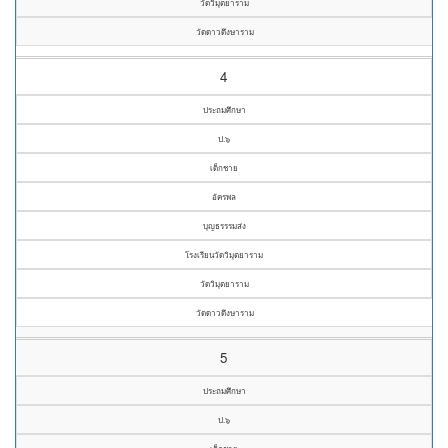
วัดวิมุตยาราม
วัดดาวดึงษาราม
4
ประถมศึกษา
ป.๖
เด็กชาย
อัครพล
บุญธรรรมส่ง
โรงเรียนวัดวิมุตยาราม
วัดวิมุตยาราม
วัดดาวดึงษาราม
5
ประถมศึกษา
ป.๖