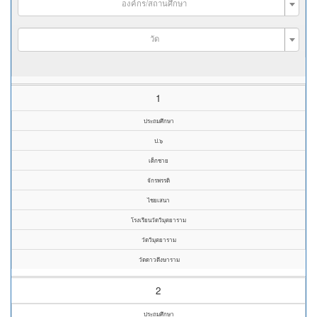
องค์กร/สถานศึกษา
วัด
1
ประถมศึกษา
ป.๖
เด็กชาย
จักรพรรดิ
ไชยเสนา
โรงเรียนวัดวิมุตยาราม
วัดวิมุตยาราม
วัดดาวดึงษาราม
2
ประถมศึกษา