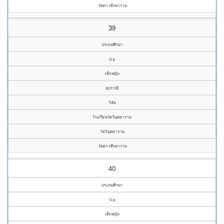
วัดดาวดึงษาราม
39
ประถมศึกษา
ป.๖
เด็กหญิง
สุปราณี
วิลัย
โรงเรียนวัดวิมุตยาราม
วัดวิมุตยาราม
วัดดาวดึงษาราม
40
ประถมศึกษา
ป.๖
เด็กหญิง