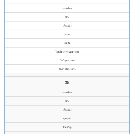
ประถมศึกษา
ป.๖
เด็กหญิง
ธนพร
แพเสือ
โรงเรียนวัดวิมุตยาราม
วัดวิมุตยาราม
วัดดาวดึงษาราม
35
ประถมศึกษา
ป.๖
เด็กหญิง
กุลญภา
ชื่นเจริญ