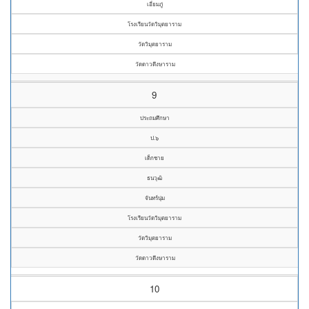
เอี่ยมภู่
โรงเรียนวัดวิมุตยาราม
วัดวิมุตยาราม
วัดดาวดึงษาราม
9
ประถมศึกษา
ป.๖
เด็กชาย
ธนวุฒิ
จันทร์นุ่ม
โรงเรียนวัดวิมุตยาราม
วัดวิมุตยาราม
วัดดาวดึงษาราม
10