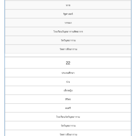
นาย
รัฐศาสตร์
วรรณา
โรงเรียนวิมุตยารามพิทยากร
วัดวิมุตยาราม
วัดดาวดึงษาราม
22
ประถมศึกษา
ป.๖
เด็กหญิง
สิริพร
คงศรี
โรงเรียนวัดวิมุตยาราม
วัดวิมุตยาราม
วัดดาวดึงษาราม