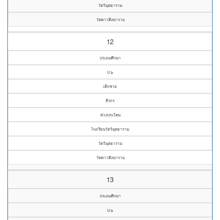
วัดวิมุตยาราม
วัดดาวดึงษาราม
12
ประถมศึกษา
ป.๖
เด็กชาย
ธีรกร
ห่วงประโคน
โรงเรียนวัดวิมุตยาราม
วัดวิมุตยาราม
วัดดาวดึงษาราม
13
ประถมศึกษา
ป.๖