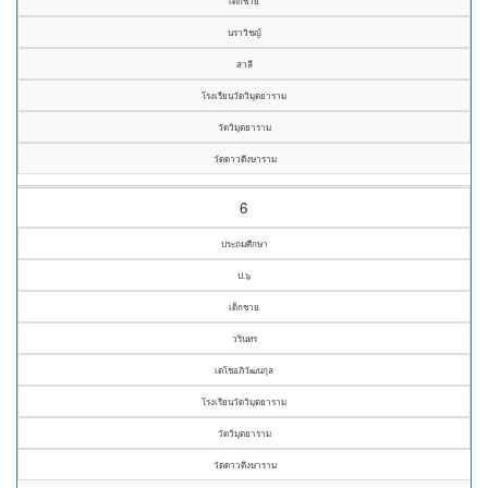
เด็กชาย
นราวิชญ์
สาลี
โรงเรียนวัดวิมุตยาราม
วัดวิมุตยาราม
วัดดาวดึงษาราม
6
ประถมศึกษา
ป.๖
เด็กชาย
วรินทร
เตโชอภิวัฒนกุล
โรงเรียนวัดวิมุตยาราม
วัดวิมุตยาราม
วัดดาวดึงษาราม