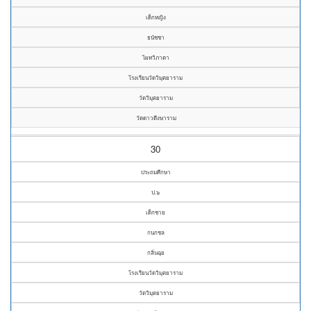
เด็กหญิง
ธนัชชา
ไผทวิภาดา
โรงเรียนวัดวิมุตยาราม
วัดวิมุตยาราม
วัดดาวดึงษาราม
30
ประถมศึกษา
ป.๖
เด็กชาย
กนกชล
กลิ่นฉุย
โรงเรียนวัดวิมุตยาราม
วัดวิมุตยาราม