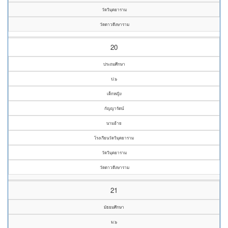
วัดวิมุตยาราม
วัดดาวดึงษาราม
20
ประถมศึกษา
ป.๖
เด็กหญิง
กัญญารัตน์
นามอ้าย
โรงเรียนวัดวิมุตยาราม
วัดวิมุตยาราม
วัดดาวดึงษาราม
21
มัธยมศึกษา
ม.๖