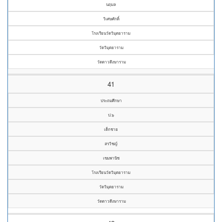
นฤมล
วิเศษศักดิ์
โรงเรียนวัดวิมุตยาราม
วัดวิมุตยาราม
วัดดาวดึงษาราม
41
ประถมศึกษา
ป.๖
เด็กชาย
สรวิชญ์
เขมพานิช
โรงเรียนวัดวิมุตยาราม
วัดวิมุตยาราม
วัดดาวดึงษาราม