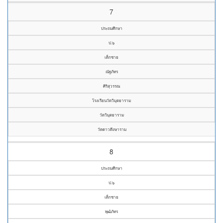
7
ประถมศึกษา
ป.๖
เด็กชาย
ณัฐภัทร
ศิริสุวรรณ
โรงเรียนวัดวิมุตยาราม
วัดวิมุตยาราม
วัดดาวดึงษาราม
8
ประถมศึกษา
ป.๖
เด็กชาย
พุฒิภัทร