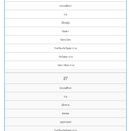
ประถมศึกษา
ป.๖
เด็กหญิง
ปัณฑา
โชกระโทก
โรงเรียนวัดวิมุตยาราม
วัดวิมุตยาราม
วัดดาวดึงษาราม
27
ประถมศึกษา
ป.๖
เด็กชาย
อัครพล
บุญธรรมส่ง
โรงเรียนวัดวิมุตยาราม