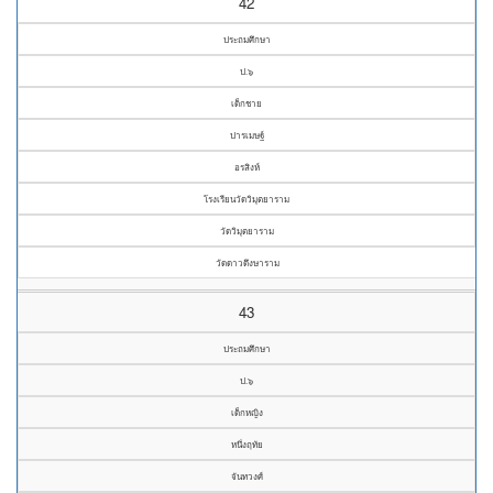
42
ประถมศึกษา
ป.๖
เด็กชาย
ปารเมษฐ์
อรสิงห์
โรงเรียนวัดวิมุตยาราม
วัดวิมุตยาราม
วัดดาวดึงษาราม
43
ประถมศึกษา
ป.๖
เด็กหญิง
หนึ่งฤทัย
จันทวงศ์