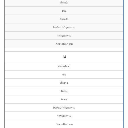
เด็กหญิง
มินนี่
ช้างแก้ว
โรงเรียนวัดวิมุตยาราม
วัดวิมุตยาราม
วัดดาวดึงษาราม
14
ประถมศึกษา
ป.๖
เด็กชาย
วันชนะ
พิมพา
โรงเรียนวัดวิมุตยาราม
วัดวิมุตยาราม
วัดดาวดึงษาราม