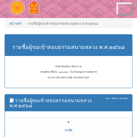
Toggle
navigation
หน้าหลัก
รายชื่อผู้ขอเข้าสอบธรรมสนามหลวง พ.ศ.๒๕๖๘
รายชื่อผู้ขอเข้าสอบธรรมสนามหลวง พ.ศ.๒๕๖๘
สำนักเรียนวัดดาวดึงษาราม
ธรรมศึกษาชั้นโท - ๑๘๑๐๐๕ - โรงเรียนวิมุตยารามพิทยากร
แขวงบางอ้อ เขตบางพลัด กรุงเทพมหานคร
รายชื่อผู้ขอเข้าสอบธรรมสนามหลวง
แสดง
1 ถึง 50
จาก
93
ผลลัพธ์
พ.ศ.๒๕๖๘
#
ช่วงชั้น