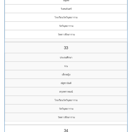
ณัฐพล
วิเศษจันทร์
โรงเรียนวัดวิมุตยาราม
วัดวิมุตยาราม
วัดดาวดึงษาราม
33
ประถมศึกษา
ป.๖
เด็กหญิง
ณัฐชานันท์
สกุลพราหมณ์
โรงเรียนวัดวิมุตยาราม
วัดวิมุตยาราม
วัดดาวดึงษาราม
34