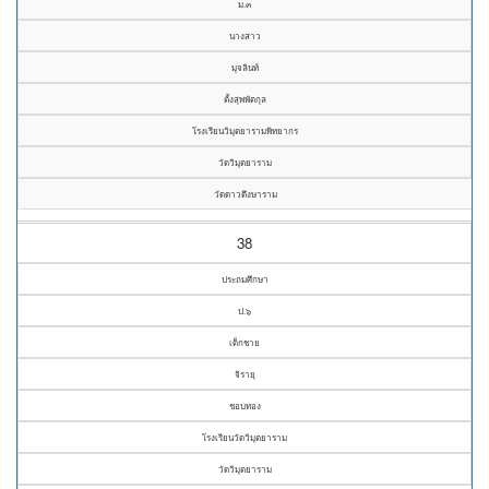
ม.๓
นางสาว
มุจลินท์
ตั้งสุพพัตกุล
โรงเรียนวิมุตยารามพิทยากร
วัดวิมุตยาราม
วัดดาวดึงษาราม
38
ประถมศึกษา
ป.๖
เด็กชาย
จิรายุ
ชอบทอง
โรงเรียนวัดวิมุตยาราม
วัดวิมุตยาราม