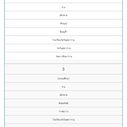
ป.๖
เด็กชาย
ศิวัฒน์
มีบุญล้ำ
โรงเรียนวัดวิมุตยาราม
วัดวิมุตยาราม
วัดดาวดึงษาราม
3
ประถมศึกษา
ป.๖
เด็กชาย
คันธทรัพย์
ราชฉวาง
โรงเรียนวัดวิมุตยาราม