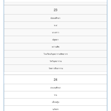
23
มัธยมศึกษา
ม.๔
นางสาว
ณัฐตยา
หว่านพืช
โรงเรียนวิมุตยารามพิทยากร
วัดวิมุตยาราม
วัดดาวดึงษาราม
24
ประถมศึกษา
ป.๖
เด็กหญิง
นภัสสร