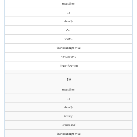
ประถมศึกษา
ป.๖
เด็กหญิง
สริตา
พรศรีระ
โรงเรียนวัดวิมุตยาราม
วัดวิมุตยาราม
วัดดาวดึงษาราม
19
ประถมศึกษา
ป.๖
เด็กหญิง
ฉัตรชญา
เพชรประพันธ์
โรงเรียนวัดวิมุตยาราม