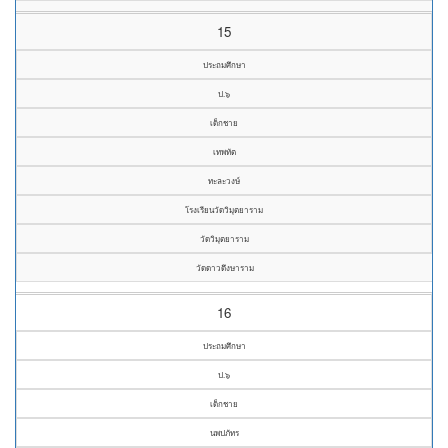
15
ประถมศึกษา
ป.๖
เด็กชาย
เทพทัต
ทะละวงษ์
โรงเรียนวัดวิมุตยาราม
วัดวิมุตยาราม
วัดดาวดึงษาราม
16
ประถมศึกษา
ป.๖
เด็กชาย
นพปภัทร