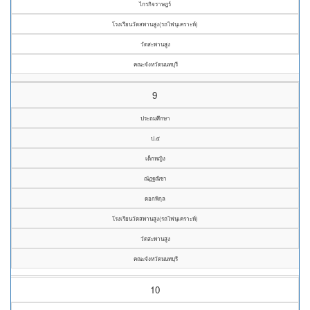
ไกรกิจราษฎร์
โรงเรียนวัดสพานสูง(รถไฟนุเคราะห์)
วัดสะพานสูง
คณะจังหวัดนนทบุรี
9
ประถมศึกษา
ป.๕
เด็กหญิง
ณัฏฐณิชา
ดอกพิกุล
โรงเรียนวัดสพานสูง(รถไฟนุเคราะห์)
วัดสะพานสูง
คณะจังหวัดนนทบุรี
10