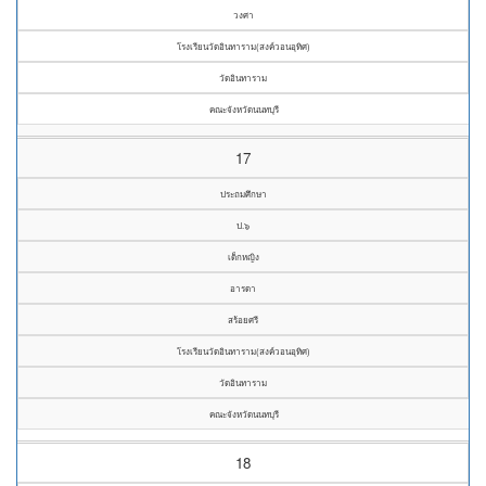
วงศา
โรงเรียนวัดอินทาราม(สงค์วอนอุทิศ)
วัดอินทาราม
คณะจังหวัดนนทบุรี
17
ประถมศึกษา
ป.๖
เด็กหญิง
อารดา
สร้อยศรี
โรงเรียนวัดอินทาราม(สงค์วอนอุทิศ)
วัดอินทาราม
คณะจังหวัดนนทบุรี
18