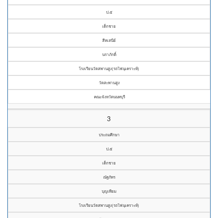
ป.๕
เด็กชาย
สีหเสนีย์
นราภักดิ์
โรงเรียนวัดสพานสูง(รถไฟนุเคราะห์)
วัดสะพานสูง
คณะจังหวัดนนทบุรี
3
ประถมศึกษา
ป.๕
เด็กชาย
ณัฐภัทร
บุญเทียม
โรงเรียนวัดสพานสูง(รถไฟนุเคราะห์)