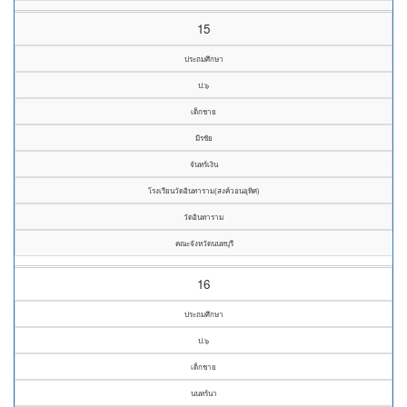
15
ประถมศึกษา
ป.๖
เด็กชาย
มีรชัย
จันทร์เงิน
โรงเรียนวัดอินทาราม(สงค์วอนอุทิศ)
วัดอินทาราม
คณะจังหวัดนนทบุรี
16
ประถมศึกษา
ป.๖
เด็กชาย
นนทร์นา