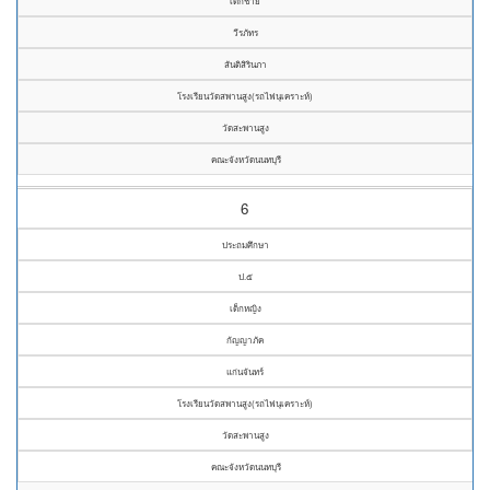
เด็กชาย
วีรภัทร
สันติสิรินภา
โรงเรียนวัดสพานสูง(รถไฟนุเคราะห์)
วัดสะพานสูง
คณะจังหวัดนนทบุรี
6
ประถมศึกษา
ป.๕
เด็กหญิง
กัญญาภัค
แก่นจันทร์
โรงเรียนวัดสพานสูง(รถไฟนุเคราะห์)
วัดสะพานสูง
คณะจังหวัดนนทบุรี