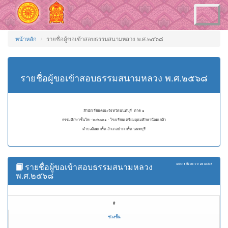
Toggle
navigation
หน้าหลัก
รายชื่อผู้ขอเข้าสอบธรรมสนามหลวง พ.ศ.๒๕๖๘
รายชื่อผู้ขอเข้าสอบธรรมสนามหลวง พ.ศ.๒๕๖๘
สำนักเรียนคณะจังหวัดนนทบุรี ภาค ๑
ธรรมศึกษาชั้นโท - ๒๐๒๐๒๑ - โรงเรียนเตรียมอุดมศึกษาน้อมเกล้า
ตำบลอ้อมเกร็ด อำเภอปากเกร็ด นนทบุรี
รายชื่อผู้ขอเข้าสอบธรรมสนามหลวง
แสดง
1 ถึง 23
จาก
23
ผลลัพธ์
พ.ศ.๒๕๖๘
#
ช่วงชั้น