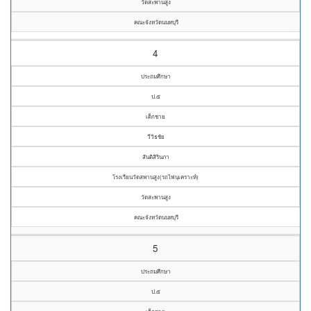
วัดสะพานสูง
คณะจังหวัดนนทบุรี
4
ประถมศึกษา
ป.๕
เด็กชาย
วีวิธชัย
สันติสิรินภา
โรงเรียนวัดสพานสูง(รถไฟนุเคราะห์)
วัดสะพานสูง
คณะจังหวัดนนทบุรี
5
ประถมศึกษา
ป.๕