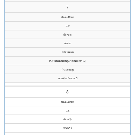
7
ประถมศึกษา
ป.๕
เด็กชาย
พงศกร
สมัครสมาน
โรงเรียนวัดสพานสูง(รถไฟนุเคราะห์)
วัดสะพานสูง
คณะจังหวัดนนทบุรี
8
ประถมศึกษา
ป.๕
เด็กหญิง
ปัณณวีร์