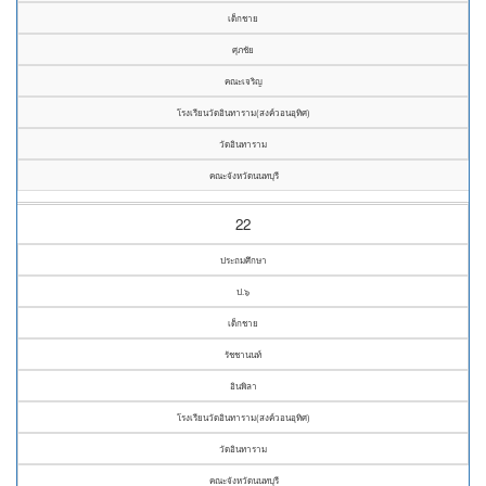
เด็กชาย
ศุภชัย
คณะเจริญ
โรงเรียนวัดอินทาราม(สงค์วอนอุทิศ)
วัดอินทาราม
คณะจังหวัดนนทบุรี
22
ประถมศึกษา
ป.๖
เด็กชาย
รัชชานนท์
อินพิลา
โรงเรียนวัดอินทาราม(สงค์วอนอุทิศ)
วัดอินทาราม
คณะจังหวัดนนทบุรี