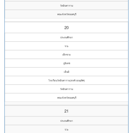
วัดอินทาราม
คณะจังหวัดนนทบุรี
20
ประถมศึกษา
ป.๖
เด็กชาย
ภูมิเดช
เย็นมี
โรงเรียนวัดอินทาราม(สงค์วอนอุทิศ)
วัดอินทาราม
คณะจังหวัดนนทบุรี
21
ประถมศึกษา
ป.๖