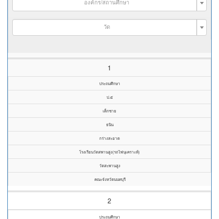
องค์กร/สถานศึกษา
วัด
1
ประถมศึกษา
ป.๕
เด็กชาย
ธนิน
กร่างสะอาด
โรงเรียนวัดสพานสูง(รถไฟนุเคราะห์)
วัดสะพานสูง
คณะจังหวัดนนทบุรี
2
ประถมศึกษา