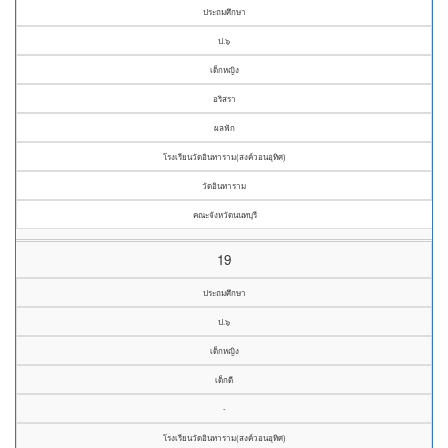
ประถมศึกษา
ป.๖
เด็กหญิง
อริสรา
ผลฟัก
โรงเรียนวัดอินทาราม(สงค์วอนอุทิศ)
วัดอินทาราม
คณะจังหวัดนนทบุรี
19
ประถมศึกษา
ป.๖
เด็กหญิง
เด็กดี
-
โรงเรียนวัดอินทาราม(สงค์วอนอุทิศ)