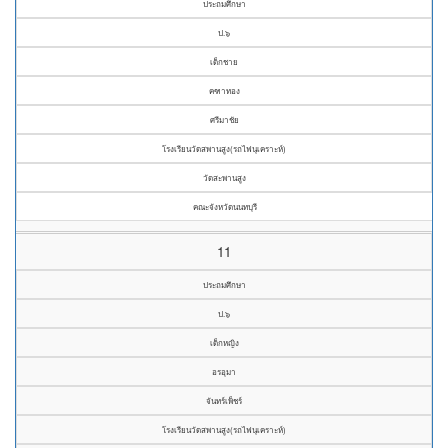
ประถมศึกษา
ป.๖
เด็กชาย
คฑาทอง
ศรีมาชัย
โรงเรียนวัดสพานสูง(รถไฟนุเคราะห์)
วัดสะพานสูง
คณะจังหวัดนนทบุรี
11
ประถมศึกษา
ป.๖
เด็กหญิง
อรอุมา
จันทร์เพ็ชร์
โรงเรียนวัดสพานสูง(รถไฟนุเคราะห์)