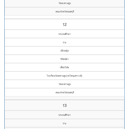
วัดสะพานสูง
คณะจังหวัดนนทบุรี
12
ประถมศึกษา
ป.๖
เด็กหญิง
นิรัตน์ดา
เพ็ชรวิสัย
โรงเรียนวัดสพานสูง(รถไฟนุเคราะห์)
วัดสะพานสูง
คณะจังหวัดนนทบุรี
13
ประถมศึกษา
ป.๖