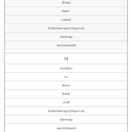
เด็กหญิง
ภัณฑิรา
เกษอินทร์
โรงเรียนวัดสพานสูง(รถไฟนุเคราะห์)
วัดสะพานสูง
คณะจังหวัดนนทบุรี
14
ประถมศึกษา
ป.๖
เด็กชาย
ธีรศักดิ์
ปราศรี
โรงเรียนวัดสพานสูง(รถไฟนุเคราะห์)
วัดสะพานสูง
คณะจังหวัดนนทบุรี