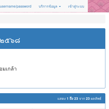
 username/password
บริการข้อมูล
เข้าสู่ระบบ
ศ.๒๕๖๘
อมเกล้า
แสดง
1 ถึง 23
จาก
23
ผลลัพธ์