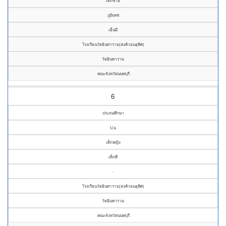
เด็กชาย
ภูมิเดช
เย็นมี
โรงเรียนวัดอินทาราม(สงค์วอนอุทิศ)
วัดอินทาราม
คณะจังหวัดนนทบุรี
6
ประถมศึกษา
ป.๖
เด็กหญิง
เด็กดี
-
โรงเรียนวัดอินทาราม(สงค์วอนอุทิศ)
วัดอินทาราม
คณะจังหวัดนนทบุรี