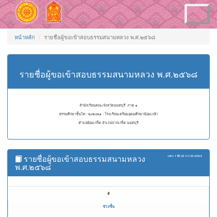
Toggle
navigation
หน้าหลัก
รายชื่อผู้ขอเข้าสอบธรรมสนามหลวง พ.ศ.๒๕๖๘
รายชื่อผู้ขอเข้าสอบธรรมสนามหลวง พ.ศ.๒๕๖๘
สำนักเรียนคณะจังหวัดนนทบุรี ภาค ๑
ธรรมศึกษาชั้นโท - ๒๐๒๐๒๑ - โรงเรียนเตรียมอุดมศึกษาน้อมเกล้า
ตำบลอ้อมเกร็ด อำเภอปากเกร็ด นนทบุรี
รายชื่อผู้ขอเข้าสอบธรรมสนามหลวง
แสดง
1 ถึง 23
จาก
23
ผลลัพธ์
พ.ศ.๒๕๖๘
#
ช่วงชั้น