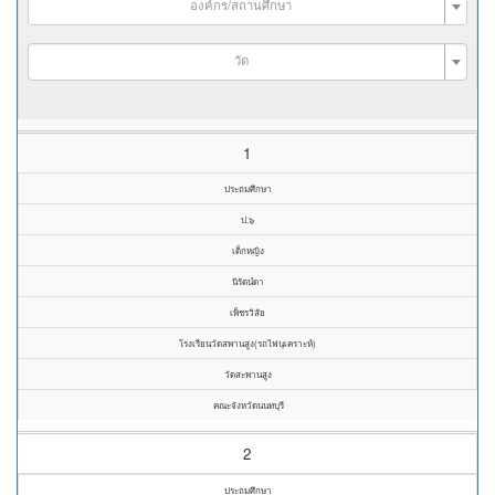
องค์กร/สถานศึกษา
วัด
1
ประถมศึกษา
ป.๖
เด็กหญิง
นิรัตน์ดา
เพ็ชรวิสัย
โรงเรียนวัดสพานสูง(รถไฟนุเคราะห์)
วัดสะพานสูง
คณะจังหวัดนนทบุรี
2
ประถมศึกษา