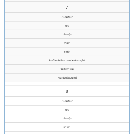
7
ประถมศึกษา
ป.๖
เด็กหญิง
อริสรา
ผลฟัก
โรงเรียนวัดอินทาราม(สงค์วอนอุทิศ)
วัดอินทาราม
คณะจังหวัดนนทบุรี
8
ประถมศึกษา
ป.๖
เด็กหญิง
อารดา