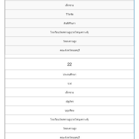
เด็กชาย
วีวิธชัย
สันติสิรินภา
โรงเรียนวัดสพานสูง(รถไฟนุเคราะห์)
วัดสะพานสูง
คณะจังหวัดนนทบุรี
22
ประถมศึกษา
ป.๕
เด็กชาย
ณัฐภัทร
บุญเทียม
โรงเรียนวัดสพานสูง(รถไฟนุเคราะห์)
วัดสะพานสูง
คณะจังหวัดนนทบุรี