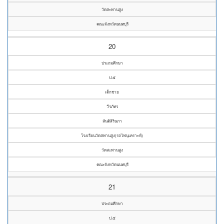
วัดสะพานสูง
คณะจังหวัดนนทบุรี
20
ประถมศึกษา
ป.๕
เด็กชาย
วีรภัทร
สันติสิรินภา
โรงเรียนวัดสพานสูง(รถไฟนุเคราะห์)
วัดสะพานสูง
คณะจังหวัดนนทบุรี
21
ประถมศึกษา
ป.๕