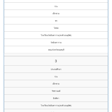
ป.๖
เด็กชาย
พร
โสพล
โรงเรียนวัดอินทาราม(สงค์วอนอุทิศ)
วัดอินทาราม
คณะจังหวัดนนทบุรี
3
ประถมศึกษา
ป.๖
เด็กชาย
รัชชานนท์
อินพิลา
โรงเรียนวัดอินทาราม(สงค์วอนอุทิศ)