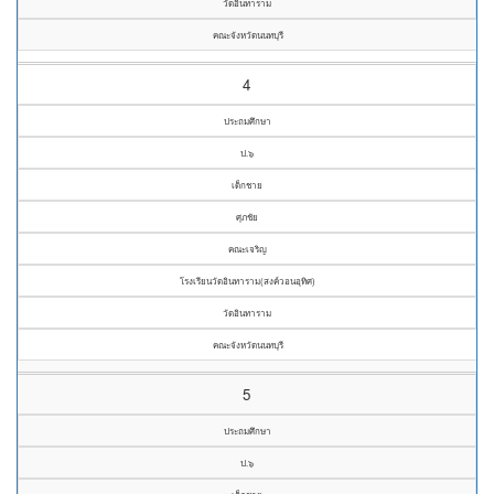
วัดอินทาราม
คณะจังหวัดนนทบุรี
4
ประถมศึกษา
ป.๖
เด็กชาย
ศุภชัย
คณะเจริญ
โรงเรียนวัดอินทาราม(สงค์วอนอุทิศ)
วัดอินทาราม
คณะจังหวัดนนทบุรี
5
ประถมศึกษา
ป.๖