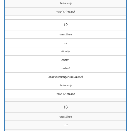
วัดสะพานสูง
คณะจังหวัดนนทบุรี
12
ประถมศึกษา
ป.๖
เด็กหญิง
ภัณฑิรา
เกษอินทร์
โรงเรียนวัดสพานสูง(รถไฟนุเคราะห์)
วัดสะพานสูง
คณะจังหวัดนนทบุรี
13
ประถมศึกษา
ป.๕