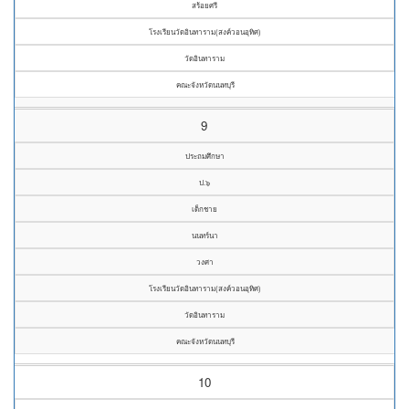
สร้อยศรี
โรงเรียนวัดอินทาราม(สงค์วอนอุทิศ)
วัดอินทาราม
คณะจังหวัดนนทบุรี
9
ประถมศึกษา
ป.๖
เด็กชาย
นนทร์นา
วงศา
โรงเรียนวัดอินทาราม(สงค์วอนอุทิศ)
วัดอินทาราม
คณะจังหวัดนนทบุรี
10