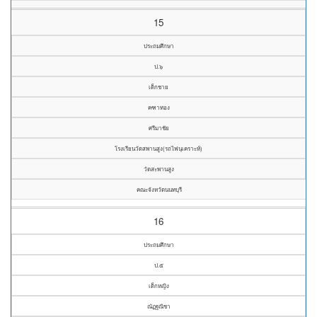
15
ประถมศึกษา
ป.๖
เด็กชาย
คฑาทอง
ศรีมาชัย
โรงเรียนวัดสพานสูง(รถไฟนุเคราะห์)
วัดสะพานสูง
คณะจังหวัดนนทบุรี
16
ประถมศึกษา
ป.๕
เด็กหญิง
ณัฏฐณิชา