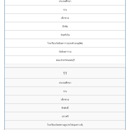
ประถมศึกษา
ป.๖
เด็กชาย
มีรชัย
จันทร์เงิน
โรงเรียนวัดอินทาราม(สงค์วอนอุทิศ)
วัดอินทาราม
คณะจังหวัดนนทบุรี
11
ประถมศึกษา
ป.๖
เด็กชาย
ธีรศักดิ์
ปราศรี
โรงเรียนวัดสพานสูง(รถไฟนุเคราะห์)