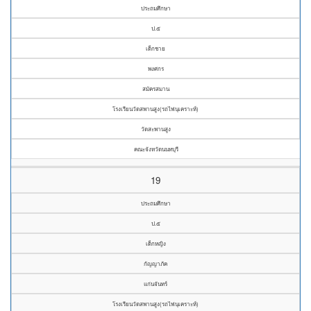
ประถมศึกษา
ป.๕
เด็กชาย
พงศกร
สมัครสมาน
โรงเรียนวัดสพานสูง(รถไฟนุเคราะห์)
วัดสะพานสูง
คณะจังหวัดนนทบุรี
19
ประถมศึกษา
ป.๕
เด็กหญิง
กัญญาภัค
แก่นจันทร์
โรงเรียนวัดสพานสูง(รถไฟนุเคราะห์)