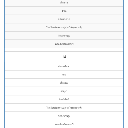
เด็กชาย
ธนิน
กร่างสะอาด
โรงเรียนวัดสพานสูง(รถไฟนุเคราะห์)
วัดสะพานสูง
คณะจังหวัดนนทบุรี
14
ประถมศึกษา
ป.๖
เด็กหญิง
อรอุมา
จันทร์เพ็ชร์
โรงเรียนวัดสพานสูง(รถไฟนุเคราะห์)
วัดสะพานสูง
คณะจังหวัดนนทบุรี