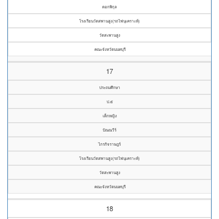
ดอกพิกุล
โรงเรียนวัดสพานสูง(รถไฟนุเคราะห์)
วัดสะพานสูง
คณะจังหวัดนนทบุรี
17
ประถมศึกษา
ป.๕
เด็กหญิง
ปัณณวีร์
ไกรกิจราษฎร์
โรงเรียนวัดสพานสูง(รถไฟนุเคราะห์)
วัดสะพานสูง
คณะจังหวัดนนทบุรี
18