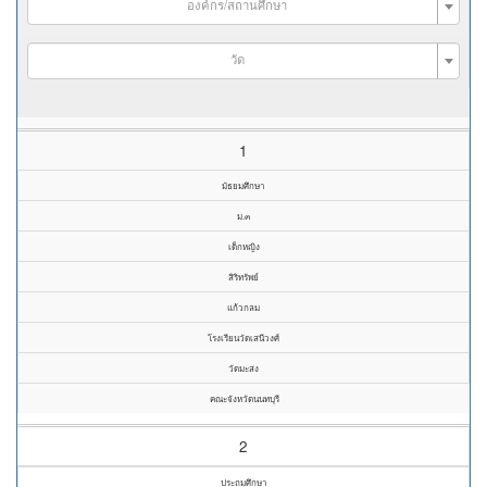
องค์กร/สถานศึกษา
วัด
1
มัธยมศึกษา
ม.๓
เด็กหญิง
สิริทรัพย์
แก้วกลม
โรงเรียนวัดเสนีวงศ์
วัดมะสง
คณะจังหวัดนนทบุรี
2
ประถมศึกษา