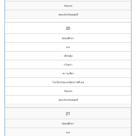
วัดมะสง
คณะจังหวัดนนทบุรี
20
มัธยมศึกษา
ม.๒
เด็กหญิง
กวินตรา
ความเพียร
โรงเรียนวัดมะสงมิตรภาพที่ ๕๕
วัดมะสง
คณะจังหวัดนนทบุรี
21
มัธยมศึกษา
ม.๒