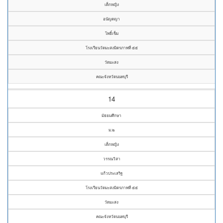
เด็กหญิง
อนัญตญา
โพธิ์เข็ม
โรงเรียนวัดมะสงมิตรภาพที่ ๕๕
วัดมะสง
คณะจังหวัดนนทบุรี
14
มัธยมศึกษา
ม.๒
เด็กหญิง
วรรณวิสา
แก้วประเสริฐ
โรงเรียนวัดมะสงมิตรภาพที่ ๕๕
วัดมะสง
คณะจังหวัดนนทบุรี