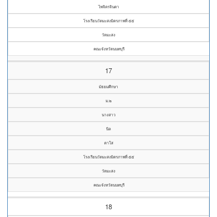
ไพจิตรจินดา
โรงเรียนวัดมะสงมิตรภาพที่ ๕๕
วัดมะสง
คณะจังหวัดนนทบุรี
17
มัธยมศึกษา
ม.๒
นางสาว
นิล
ตาใส
โรงเรียนวัดมะสงมิตรภาพที่ ๕๕
วัดมะสง
คณะจังหวัดนนทบุรี
18