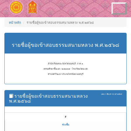
Toggle
navigation
หน้าหลัก
รายชื่อผู้ขอเข้าสอบธรรมสนามหลวง พ.ศ.๒๕๖๘
รายชื่อผู้ขอเข้าสอบธรรมสนามหลวง พ.ศ.๒๕๖๘
สำนักเรียนคณะจังหวัดนนทบุรี ภาค ๑
ธรรมศึกษาชั้นเอก - ๒๐๒๐๓๕ - โรงเรียนวัดมะสง
ตำบลทวีวัฒนา อำเภอไทรน้อย นนทบุรี
รายชื่อผู้ขอเข้าสอบธรรมสนามหลวง
แสดง
1 ถึง 27
จาก
27
ผลลัพธ์
พ.ศ.๒๕๖๘
#
ช่วงชั้น