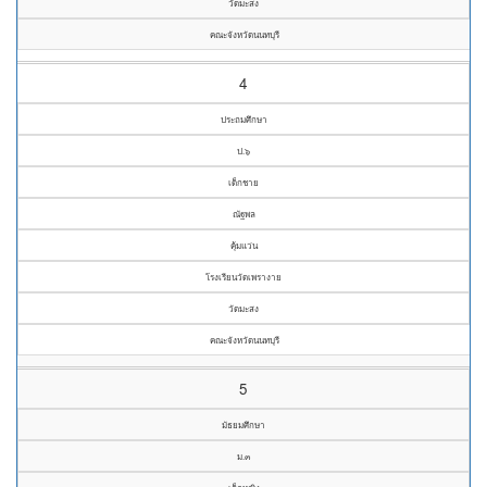
วัดมะสง
คณะจังหวัดนนทบุรี
4
ประถมศึกษา
ป.๖
เด็กชาย
ณัฐพล
คุ้มแว่น
โรงเรียนวัดเพรางาย
วัดมะสง
คณะจังหวัดนนทบุรี
5
มัธยมศึกษา
ม.๓