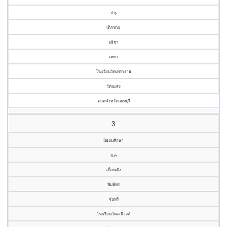
ป.๖
เด็กชาย
อธิชา
เทพา
โรงเรียนวัดเพรางาย
วัดมะสง
คณะจังหวัดนนทบุรี
3
มัธยมศึกษา
ม.๓
เด็กหญิง
พิมพ์พร
จันทรี
โรงเรียนวัดเสนีวงศ์