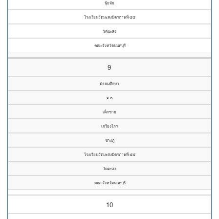
นุ้ยมัย
โรงเรียนวัดมะสงมิตรภาพที่ ๕๕
วัดมะสง
คณะจังหวัดนนทบุรี
9
มัธยมศึกษา
ม.๒
เด็กชาย
เกรียงไกร
ช่างภู่
โรงเรียนวัดมะสงมิตรภาพที่ ๕๕
วัดมะสง
คณะจังหวัดนนทบุรี
10