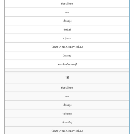
มัธยมศึกษา
ม.๒
เด็กหญิง
จิรนันท์
หรุ่นแดง
โรงเรียนวัดมะสงมิตรภาพที่ ๕๕
วัดมะสง
คณะจังหวัดนนทบุรี
19
มัธยมศึกษา
ม.๒
เด็กหญิง
วรกัญญา
ช้างเจริญ
โรงเรียนวัดมะสงมิตรภาพที่ ๕๕