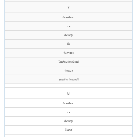
7
มัธยมศึกษา
ม.๓
เด็กหญิง
น้ำ
พึ่งตาแสง
โรงเรียนวัดเสนีวงศ์
วัดมะสง
คณะจังหวัดนนทบุรี
8
มัธยมศึกษา
ม.๒
เด็กหญิง
น้ำทิพย์