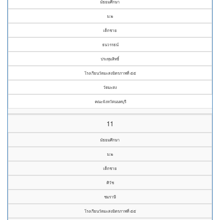
มัธยมศึกษา
ม.๒
เด็กชาย
ธนวรรธน์
ประทุมสิทธิ์
โรงเรียนวัดมะสงมิตรภาพที่ ๕๕
วัดมะสง
คณะจังหวัดนนทบุรี
11
มัธยมศึกษา
ม.๒
เด็กชาย
ศิวัช
ชมราษี
โรงเรียนวัดมะสงมิตรภาพที่ ๕๕