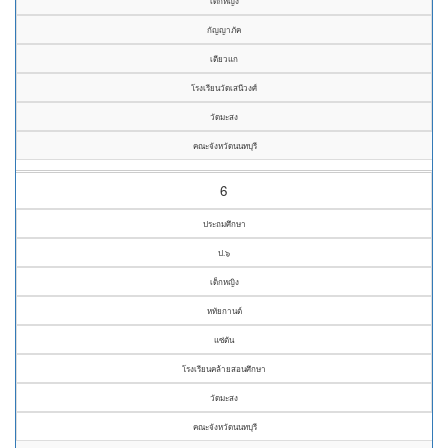
เด็กหญิง
กัญญาภัค
เตียวแก
โรงเรียนวัดเสนีวงศ์
วัดมะสง
คณะจังหวัดนนทบุรี
6
ประถมศึกษา
ป.๖
เด็กหญิง
หทัยกานต์
แซ่ตัน
โรงเรียนคล้ายสอนศึกษา
วัดมะสง
คณะจังหวัดนนทบุรี