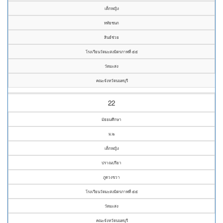
เด็กหญิง
หทัยชนก
สินธ์ช่วย
โรงเรียนวัดมะสงมิตรภาพที่ ๕๕
วัดมะสง
คณะจังหวัดนนทบุรี
22
มัธยมศึกษา
ม.๒
เด็กหญิง
ปราณปรียา
ภูดวงขวา
โรงเรียนวัดมะสงมิตรภาพที่ ๕๕
วัดมะสง
คณะจังหวัดนนทบุรี