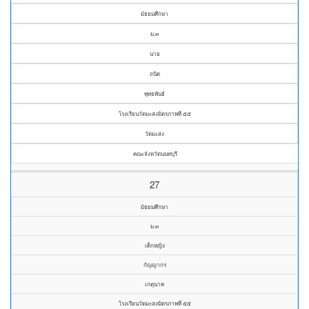
มัธยมศึกษา
ม.๓
นาย
ถนิต
พุทธพันธ์
โรงเรียนวัดมะสงมิตรภาพที่ ๕๕
วัดมะสง
คณะจังหวัดนนทบุรี
27
มัธยมศึกษา
ม.๓
เด็กหญิง
กัญญากร
เกตุนาค
โรงเรียนวัดมะสงมิตรภาพที่ ๕๕