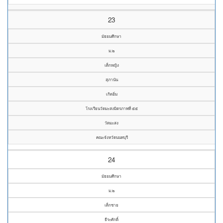
23
มัธยมศึกษา
ม.๒
เด็กหญิง
สุภานัน
เกิดอิ่ม
โรงเรียนวัดมะสงมิตรภาพที่ ๕๕
วัดมะสง
คณะจังหวัดนนทบุรี
24
มัธยมศึกษา
ม.๒
เด็กชาย
ธีระศักดิ์