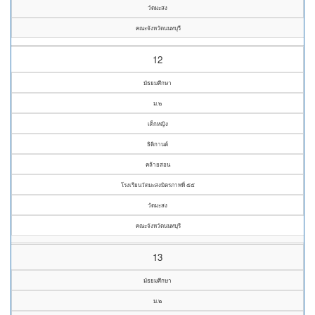
วัดมะสง
คณะจังหวัดนนทบุรี
12
มัธยมศึกษา
ม.๒
เด็กหญิง
ธิติกานต์
คล้ายสอน
โรงเรียนวัดมะสงมิตรภาพที่ ๕๕
วัดมะสง
คณะจังหวัดนนทบุรี
13
มัธยมศึกษา
ม.๒