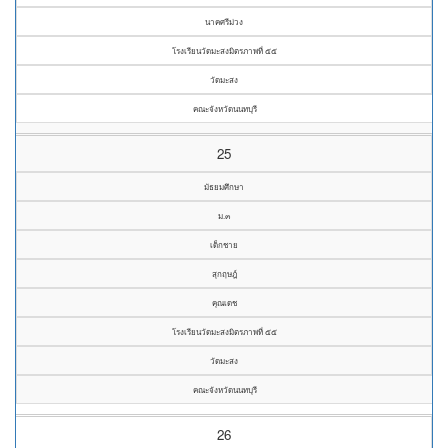
นาคศรีม่วง
โรงเรียนวัดมะสงมิตรภาพที่ ๕๕
วัดมะสง
คณะจังหวัดนนทบุรี
25
มัธยมศึกษา
ม.๓
เด็กชาย
สุกฤษฎ์
คุณเดช
โรงเรียนวัดมะสงมิตรภาพที่ ๕๕
วัดมะสง
คณะจังหวัดนนทบุรี
26