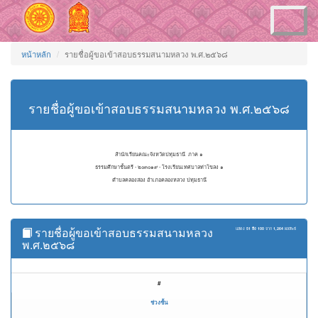
Toggle
navigation
หน้าหลัก
รายชื่อผู้ขอเข้าสอบธรรมสนามหลวง พ.ศ.๒๕๖๘
รายชื่อผู้ขอเข้าสอบธรรมสนามหลวง พ.ศ.๒๕๖๘
สำนักเรียนคณะจังหวัดปทุมธานี ภาค ๑
ธรรมศึกษาชั้นตรี - ๒๐๓๐๑๙ - โรงเรียนเทศบาลท่าโขลง ๑
ตำบลคลองสอง อำเภอคลองหลวง ปทุมธานี
รายชื่อผู้ขอเข้าสอบธรรมสนามหลวง
แสดง
51 ถึง 100
จาก
1,264
ผลลัพธ์
พ.ศ.๒๕๖๘
#
ช่วงชั้น