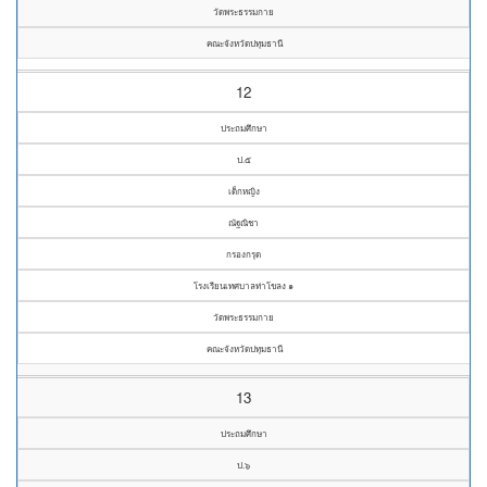
วัดพระธรรมกาย
คณะจังหวัดปทุมธานี
12
ประถมศึกษา
ป.๕
เด็กหญิง
ณัฐณิชา
กรองกรุด
โรงเรียนเทศบาลท่าโขลง ๑
วัดพระธรรมกาย
คณะจังหวัดปทุมธานี
13
ประถมศึกษา
ป.๖