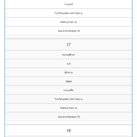
กระแสร์
โรงเรียนเทศบาลท่าโขลง ๑
วัดพระธรรมกาย
คณะจังหวัดปทุมธานี
17
ประถมศึกษา
ป.๕
เด็กชาย
ณัฐพล
กระแสสืบ
โรงเรียนเทศบาลท่าโขลง ๑
วัดพระธรรมกาย
คณะจังหวัดปทุมธานี
18