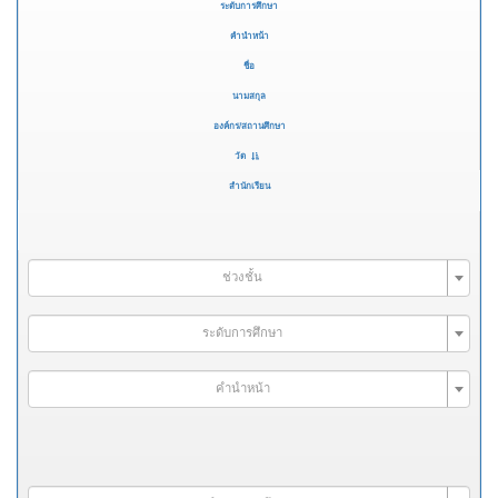
ระดับการศึกษา
คำนำหน้า
ชื่อ
นามสกุล
องค์กร/สถานศึกษา
วัด
สำนักเรียน
ช่วงชั้น
ระดับการศึกษา
คำนำหน้า