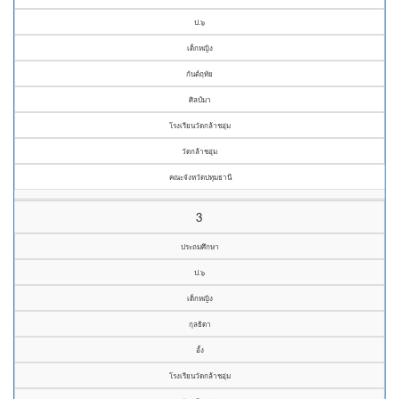
ป.๖
เด็กหญิง
กันต์ฤทัย
ศิลป์มา
โรงเรียนวัดกล้าชอุ่ม
วัดกล้าชอุ่ม
คณะจังหวัดปทุมธานี
3
ประถมศึกษา
ป.๖
เด็กหญิง
กุลธิดา
อั้ง
โรงเรียนวัดกล้าชอุ่ม