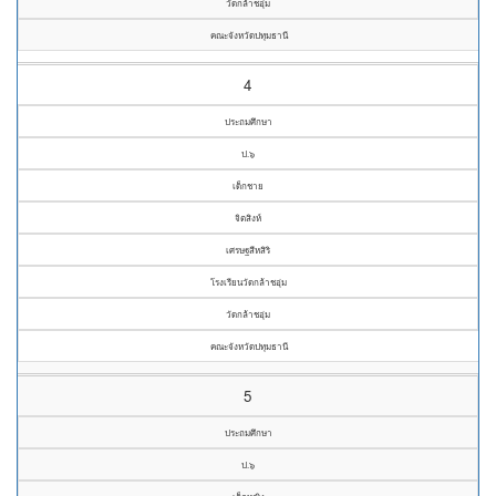
วัดกล้าชอุ่ม
คณะจังหวัดปทุมธานี
4
ประถมศึกษา
ป.๖
เด็กชาย
จิตสิงห์
เศรษฐสีหสิริ
โรงเรียนวัดกล้าชอุ่ม
วัดกล้าชอุ่ม
คณะจังหวัดปทุมธานี
5
ประถมศึกษา
ป.๖