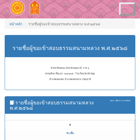
Toggle
navigation
หน้าหลัก
รายชื่อผู้ขอเข้าสอบธรรมสนามหลวง พ.ศ.๒๕๖๘
รายชื่อผู้ขอเข้าสอบธรรมสนามหลวง พ.ศ.๒๕๖๘
สำนักเรียนคณะจังหวัดปทุมธานี ภาค ๑
ธรรมศึกษาชั้นเอก - ๒๐๓๐๓๕ - โรงเรียนวัดกล้าชอุ่ม
ตำบลคลองสอง อำเภอคลองหลวง ปทุมธานี
รายชื่อผู้ขอเข้าสอบธรรมสนามหลวง
แสดง
1 ถึง 6
จาก
6
ผลลัพธ์
พ.ศ.๒๕๖๘
#
ช่วงชั้น