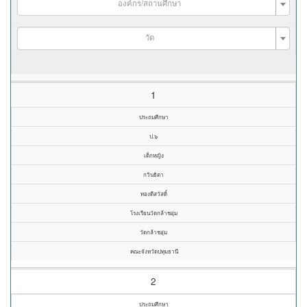
องค์กร/สถานศึกษา
วัด
1
ประถมศึกษา
ป.๖
เด็กหญิง
กวินธิตา
ทองดีสวัสดิ์
โรงเรียนวัดกล้าชอุ่ม
วัดกล้าชอุ่ม
คณะจังหวัดปทุมธานี
2
ประถมศึกษา