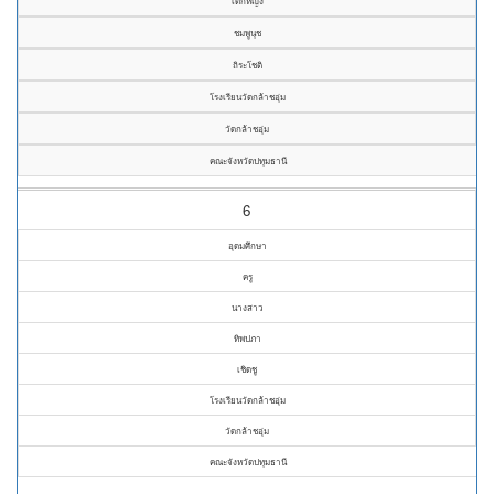
เด็กหญิง
ชมพูนุช
ถิระโชติ
โรงเรียนวัดกล้าชอุ่ม
วัดกล้าชอุ่ม
คณะจังหวัดปทุมธานี
6
อุดมศึกษา
ครู
นางสาว
ทิพปภา
เชิดชู
โรงเรียนวัดกล้าชอุ่ม
วัดกล้าชอุ่ม
คณะจังหวัดปทุมธานี