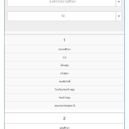
องค์กร/สถานศึกษา
วัด
1
ประถมศึกษา
ป.๖
เด็กหญิง
กวินธิตา
ทองดีสวัสดิ์
โรงเรียนวัดกล้าชอุ่ม
วัดกล้าชอุ่ม
คณะจังหวัดปทุมธานี
2
อุดมศึกษา