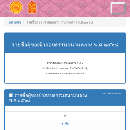
Toggle
navigation
หน้าหลัก
รายชื่อผู้ขอเข้าสอบธรรมสนามหลวง พ.ศ.๒๕๖๘
รายชื่อผู้ขอเข้าสอบธรรมสนามหลวง พ.ศ.๒๕๖๘
สำนักเรียนคณะจังหวัดปทุมธานี ภาค ๑
ธรรมศึกษาชั้นเอก - ๒๐๓๐๓๕ - โรงเรียนวัดกล้าชอุ่ม
ตำบลคลองสอง อำเภอคลองหลวง ปทุมธานี
รายชื่อผู้ขอเข้าสอบธรรมสนามหลวง
แสดง
1 ถึง 6
จาก
6
ผลลัพธ์
พ.ศ.๒๕๖๘
#
ช่วงชั้น