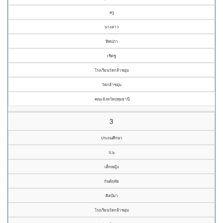
ครู
นางสาว
ทิพปภา
เชิดชู
โรงเรียนวัดกล้าชอุ่ม
วัดกล้าชอุ่ม
คณะจังหวัดปทุมธานี
3
ประถมศึกษา
ป.๖
เด็กหญิง
กันต์ฤทัย
ศิลป์มา
โรงเรียนวัดกล้าชอุ่ม