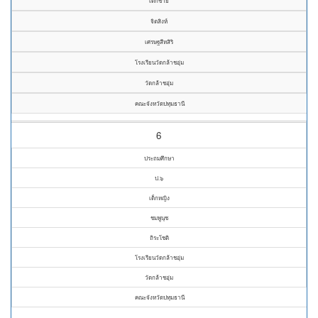
เด็กชาย
จิตสิงห์
เศรษฐสีหสิริ
โรงเรียนวัดกล้าชอุ่ม
วัดกล้าชอุ่ม
คณะจังหวัดปทุมธานี
6
ประถมศึกษา
ป.๖
เด็กหญิง
ชมพูนุช
ถิระโชติ
โรงเรียนวัดกล้าชอุ่ม
วัดกล้าชอุ่ม
คณะจังหวัดปทุมธานี