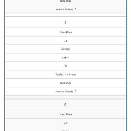
วัดกล้าชอุ่ม
คณะจังหวัดปทุมธานี
4
ประถมศึกษา
ป.๖
เด็กหญิง
กุลธิดา
อั้ง
โรงเรียนวัดกล้าชอุ่ม
วัดกล้าชอุ่ม
คณะจังหวัดปทุมธานี
5
ประถมศึกษา
ป.๖