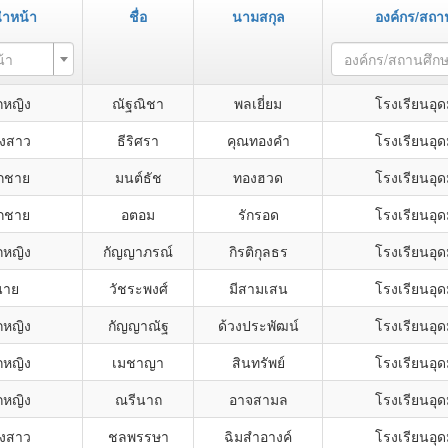
ำหน้า
ชื่อ
นามสกุล
องค์กร/สถา
้า
องค์กร/สถานศึก
กหญิง
ณัฐณิชา
พลเยี่ยม
โรงเรียนอุ
งสาว
ธีริศรา
คุณทองคำ
โรงเรียนอุ
็กชาย
มนต์ธัช
ทองฮวด
โรงเรียนอุ
็กชาย
อตอม
รักรอด
โรงเรียนอุ
กหญิง
กัญญาภรณ์
กิรติกุลธร
โรงเรียนอุ
นาย
วัชระพงศ์
มีสามเสน
โรงเรียนอุ
กหญิง
กัญญาณัฐ
ด้วงประพัฒน์
โรงเรียนอุ
กหญิง
เมชาญา
สินทรัพย์
โรงเรียนอุ
กหญิง
ณรีนาถ
อาจสามล
โรงเรียนอุ
งสาว
ชลพรรษา
ฉิมสำอางค์
โรงเรียนอุ