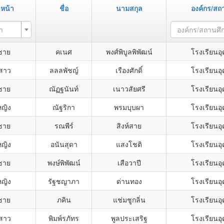
หน้า
ชื่อ
นามสกุล
องค์กร/สถ
า
องค์กร/สถานศึ
กชาย
คเนศ
พงศ์พิบูลพิพัฒน์
โรงเรียนอ
สาว
ลลลพัชญ์
เรืองศักดิ์
โรงเรียนอ
กชาย
ณัฏฐนันท์
เนาวสัยศรี
โรงเรียนอ
หญิง
ณัฐริกา
พรมบุบผา
โรงเรียนอ
กชาย
รณพีร์
สิงห์สาย
โรงเรียนอ
หญิง
อนันสุดา
แสงโชติ
โรงเรียนอ
กชาย
พงษ์พิพัฒน์
เสือวาปี
โรงเรียนอ
หญิง
รัฐชญาภา
ด่านทอง
โรงเรียนอ
กชาย
ภคิน
แช่มชูกลิ่น
โรงเรียนอ
สาว
พิมพ์รภัทร
พูลประเสริฐ
โรงเรียนอ