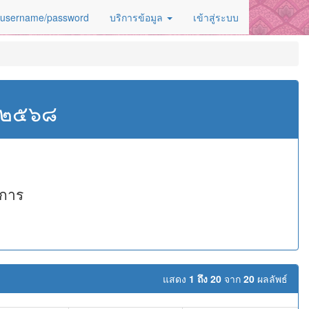
 username/password
บริการข้อมูล
เข้าสู่ระบบ
ศ.๒๕๖๘
าการ
แสดง
1 ถึง 20
จาก
20
ผลลัพธ์