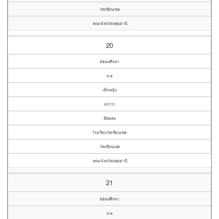
วัดเขียนเขต
คณะจังหวัดปทุมธานี
20
มัธยมศึกษา
ม.๒
เด็กหญิง
อรวรา
มีพลสม
โรงเรียนวัดเขียนเขต
วัดเขียนเขต
คณะจังหวัดปทุมธานี
21
มัธยมศึกษา
ม.๒