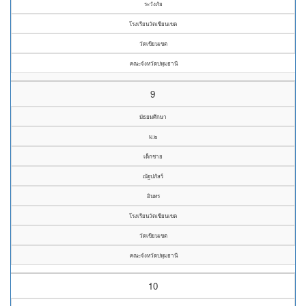
ระวังภัย
โรงเรียนวัดเขียนเขต
วัดเขียนเขต
คณะจังหวัดปทุมธานี
9
มัธยมศึกษา
ม.๒
เด็กชาย
ณัฐปภัสร์
อินทร
โรงเรียนวัดเขียนเขต
วัดเขียนเขต
คณะจังหวัดปทุมธานี
10