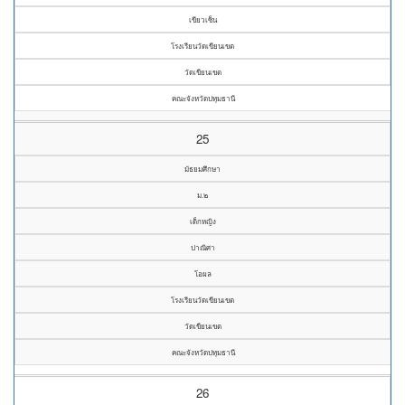
เขียวเซ็น
โรงเรียนวัดเขียนเขต
วัดเขียนเขต
คณะจังหวัดปทุมธานี
25
มัธยมศึกษา
ม.๒
เด็กหญิง
ปาณิศา
โอผล
โรงเรียนวัดเขียนเขต
วัดเขียนเขต
คณะจังหวัดปทุมธานี
26