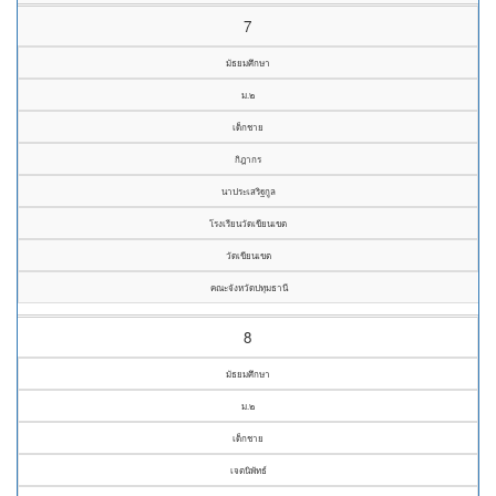
7
มัธยมศึกษา
ม.๒
เด็กชาย
กิฎากร
นาประเสริฐกูล
โรงเรียนวัดเขียนเขต
วัดเขียนเขต
คณะจังหวัดปทุมธานี
8
มัธยมศึกษา
ม.๒
เด็กชาย
เจตนิพัทธ์