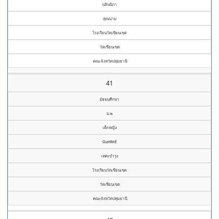
นลินนิภา
คุณนาม
โรงเรียนวัดเขียนเขต
วัดเขียนเขต
คณะจังหวัดปทุมธานี
41
มัธยมศึกษา
ม.๒
เด็กหญิง
นันทพัทธ์
เทศะบำรุง
โรงเรียนวัดเขียนเขต
วัดเขียนเขต
คณะจังหวัดปทุมธานี