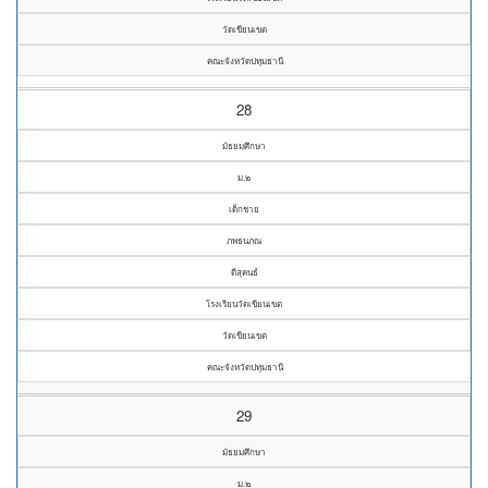
วัดเขียนเขต
คณะจังหวัดปทุมธานี
28
มัธยมศึกษา
ม.๒
เด็กชาย
ภพธนภณ
ดีสุคนธ์
โรงเรียนวัดเขียนเขต
วัดเขียนเขต
คณะจังหวัดปทุมธานี
29
มัธยมศึกษา
ม.๒