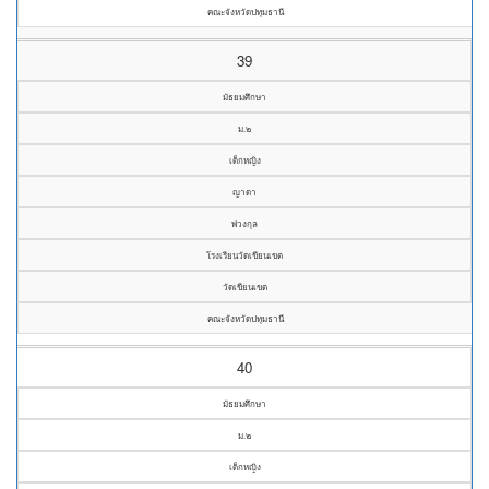
คณะจังหวัดปทุมธานี
39
มัธยมศึกษา
ม.๒
เด็กหญิง
ญาดา
พ่วงกุล
โรงเรียนวัดเขียนเขต
วัดเขียนเขต
คณะจังหวัดปทุมธานี
40
มัธยมศึกษา
ม.๒
เด็กหญิง