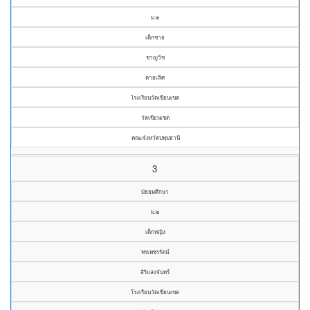
ม.๒
เด็กชาย
ชาญวิช
คายเลิศ
โรงเรียนวัดเขียนเขต
วัดเขียนเขต
คณะจังหวัดปทุมธานี
3
มัธยมศึกษา
ม.๒
เด็กหญิง
พรเพชรรัตน์
สิริแสงจันทร์
โรงเรียนวัดเขียนเขต