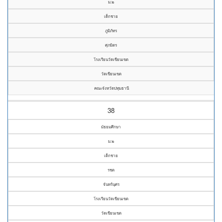
ม.๒
เด็กชาย
ภูมิภัทร
ศุภมิตร
โรงเรียนวัดเขียนเขต
วัดเขียนเขต
คณะจังหวัดปทุมธานี
38
มัธยมศึกษา
ม.๒
เด็กชาย
รชต
จันทร์นุศร
โรงเรียนวัดเขียนเขต
วัดเขียนเขต