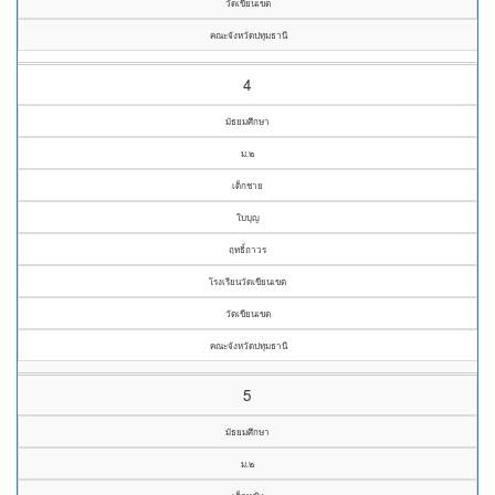
วัดเขียนเขต
คณะจังหวัดปทุมธานี
4
มัธยมศึกษา
ม.๒
เด็กชาย
ใบบุญ
ฤทธิ์ถาวร
โรงเรียนวัดเขียนเขต
วัดเขียนเขต
คณะจังหวัดปทุมธานี
5
มัธยมศึกษา
ม.๒