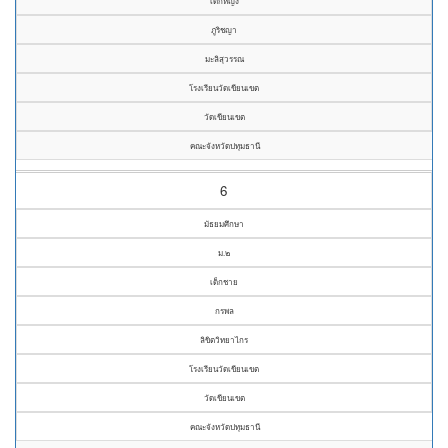
เด็กหญิง
ภูริชญา
มะลิสุวรรณ
โรงเรียนวัดเขียนเขต
วัดเขียนเขต
คณะจังหวัดปทุมธานี
6
มัธยมศึกษา
ม.๒
เด็กชาย
กรพล
ลิขิตวิทยาไกร
โรงเรียนวัดเขียนเขต
วัดเขียนเขต
คณะจังหวัดปทุมธานี