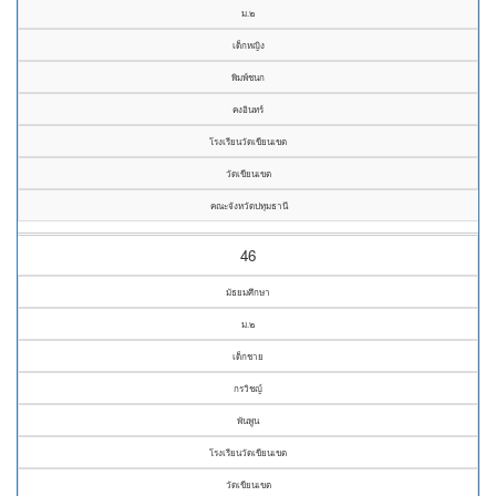
ม.๒
เด็กหญิง
พิมพ์ชนก
คงอินทร์
โรงเรียนวัดเขียนเขต
วัดเขียนเขต
คณะจังหวัดปทุมธานี
46
มัธยมศึกษา
ม.๒
เด็กชาย
กรวิชญ์
พันพูน
โรงเรียนวัดเขียนเขต
วัดเขียนเขต