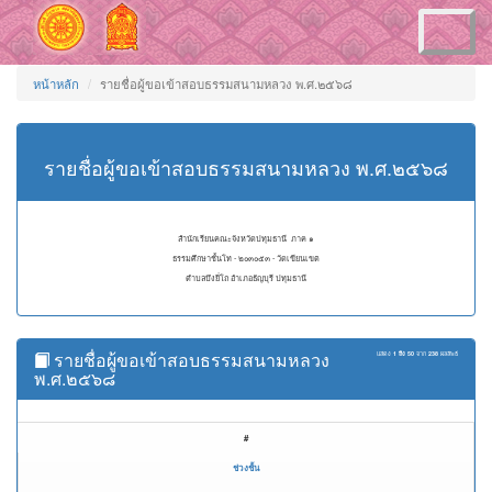
Toggle
navigation
หน้าหลัก
รายชื่อผู้ขอเข้าสอบธรรมสนามหลวง พ.ศ.๒๕๖๘
รายชื่อผู้ขอเข้าสอบธรรมสนามหลวง พ.ศ.๒๕๖๘
สำนักเรียนคณะจังหวัดปทุมธานี ภาค ๑
ธรรมศึกษาชั้นโท - ๒๐๓๐๕๓ - วัดเขียนเขต
ตำบลบึงยี่โถ อำเภอธัญบุรี ปทุมธานี
รายชื่อผู้ขอเข้าสอบธรรมสนามหลวง
แสดง
1 ถึง 50
จาก
238
ผลลัพธ์
พ.ศ.๒๕๖๘
#
ช่วงชั้น