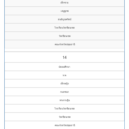
เด็กชาย
เสฏฐภพ
ธนธัญนพรัตน์
โรงเรียนวัดเขียนเขต
วัดเขียนเขต
คณะจังหวัดปทุมธานี
14
มัธยมศึกษา
ม.๒
เด็กหญิง
กมลชนก
ทรงกระฐิน
โรงเรียนวัดเขียนเขต
วัดเขียนเขต
คณะจังหวัดปทุมธานี