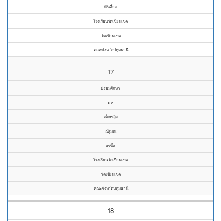
ศิริเลี้ยง
โรงเรียนวัดเขียนเขต
วัดเขียนเขต
คณะจังหวัดปทุมธานี
17
มัธยมศึกษา
ม.๒
เด็กหญิง
ณัฐมณ
แซ่ซื้อ
โรงเรียนวัดเขียนเขต
วัดเขียนเขต
คณะจังหวัดปทุมธานี
18