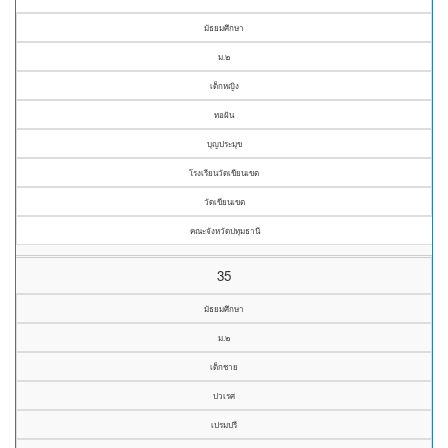
มัธยมศึกษา
ม.๒
เด็กหญิง
ทอฝัน
บุญประมุข
โรงเรียนวัดเขียนเขต
วัดเขียนเขต
คณะจังหวัดปทุมธานี
35
มัธยมศึกษา
ม.๒
เด็กชาย
ปวเรศ
เปรมปรี