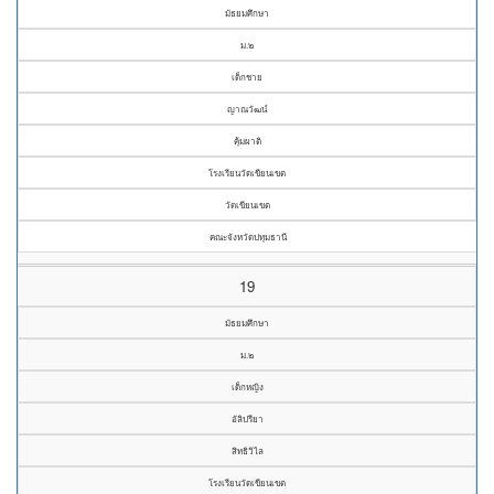
มัธยมศึกษา
ม.๒
เด็กชาย
ญาณวัฒน์
คุ้มผาติ
โรงเรียนวัดเขียนเขต
วัดเขียนเขต
คณะจังหวัดปทุมธานี
19
มัธยมศึกษา
ม.๒
เด็กหญิง
อัลิปรียา
สิทธิวิไล
โรงเรียนวัดเขียนเขต