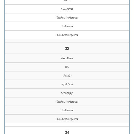
ภาวิช
วัฒนะพานิช
โรงเรียนวัดเขียนเขต
วัดเขียนเขต
คณะจังหวัดปทุมธานี
33
มัธยมศึกษา
ม.๒
เด็กหญิง
ธฐาศิวรินท์
สิงห์ปฏิญญา
โรงเรียนวัดเขียนเขต
วัดเขียนเขต
คณะจังหวัดปทุมธานี
34