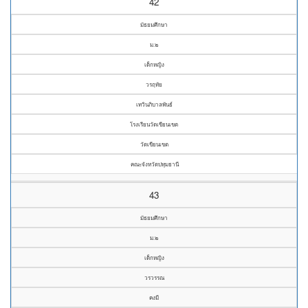
42
มัธยมศึกษา
ม.๒
เด็กหญิง
วรฤทัย
เทวินภิบาลพันธ์
โรงเรียนวัดเขียนเขต
วัดเขียนเขต
คณะจังหวัดปทุมธานี
43
มัธยมศึกษา
ม.๒
เด็กหญิง
วรวรรณ
คงมี