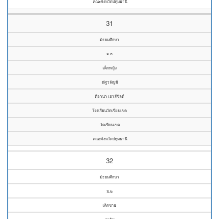
คณะจังหวัดปทุมธานี
31
มัธยมศึกษา
ม.๒
เด็กหญิง
ณัฐวลัญช์
ดีอาน่า เฮาส์ชิลด์
โรงเรียนวัดเขียนเขต
วัดเขียนเขต
คณะจังหวัดปทุมธานี
32
มัธยมศึกษา
ม.๒
เด็กชาย