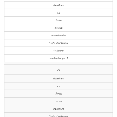
มัธยมศึกษา
ม.๒
เด็กชาย
ณราพงศ์
คณะวงศ์นราสิน
โรงเรียนวัดเขียนเขต
วัดเขียนเขต
คณะจังหวัดปทุมธานี
27
มัธยมศึกษา
ม.๒
เด็กชาย
นรากร
เกตุตากแดด
โรงเรียนวัดเขียนเขต