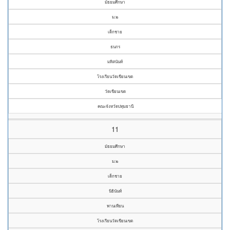
มัธยมศึกษา
ม.๒
เด็กชาย
ธนกร
มหิสนันท์
โรงเรียนวัดเขียนเขต
วัดเขียนเขต
คณะจังหวัดปทุมธานี
11
มัธยมศึกษา
ม.๒
เด็กชาย
นิธินันท์
พานเทียน
โรงเรียนวัดเขียนเขต