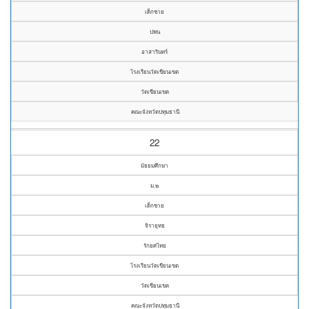
เด็กชาย
ปพน
อาสารินทร์
โรงเรียนวัดเขียนเขต
วัดเขียนเขต
คณะจังหวัดปทุมธานี
22
มัธยมศึกษา
ม.๒
เด็กชาย
จิรายุทธ
รักยศไทย
โรงเรียนวัดเขียนเขต
วัดเขียนเขต
คณะจังหวัดปทุมธานี