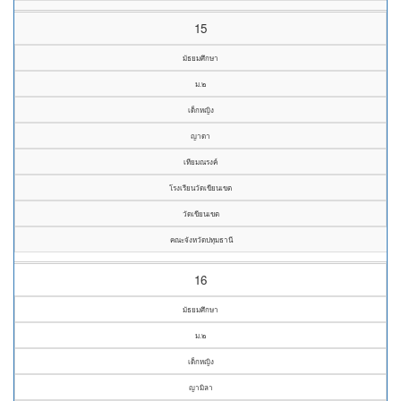
15
มัธยมศึกษา
ม.๒
เด็กหญิง
ญาดา
เทียมณรงค์
โรงเรียนวัดเขียนเขต
วัดเขียนเขต
คณะจังหวัดปทุมธานี
16
มัธยมศึกษา
ม.๒
เด็กหญิง
ญามิลา