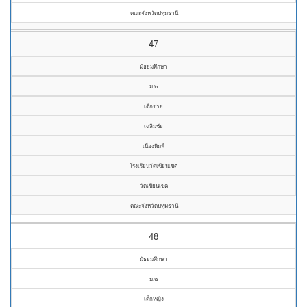
คณะจังหวัดปทุมธานี
47
มัธยมศึกษา
ม.๒
เด็กชาย
เฉลิมชัย
เนื่องพิมพ์
โรงเรียนวัดเขียนเขต
วัดเขียนเขต
คณะจังหวัดปทุมธานี
48
มัธยมศึกษา
ม.๒
เด็กหญิง