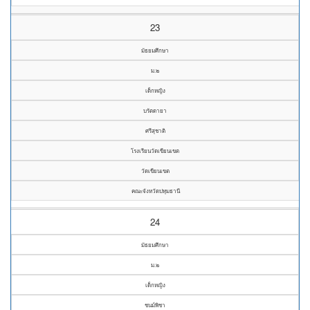
23
มัธยมศึกษา
ม.๒
เด็กหญิง
บรัตดายา
ศรีสุชาติ
โรงเรียนวัดเขียนเขต
วัดเขียนเขต
คณะจังหวัดปทุมธานี
24
มัธยมศึกษา
ม.๒
เด็กหญิง
ชนม์พิชา