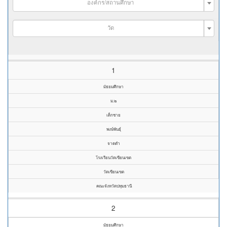
องค์กร/สถานศึกษา
วัด
1
มัธยมศึกษา
ม.๒
เด็กชาย
พงษ์พันธุ์
จาดดำ
โรงเรียนวัดเขียนเขต
วัดเขียนเขต
คณะจังหวัดปทุมธานี
2
มัธยมศึกษา