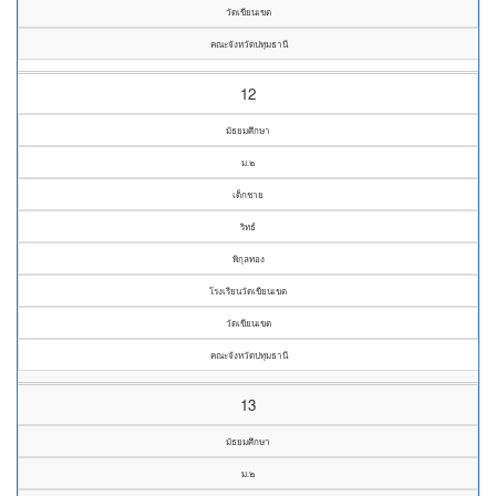
วัดเขียนเขต
คณะจังหวัดปทุมธานี
12
มัธยมศึกษา
ม.๒
เด็กชาย
ริทธ์
พิกุลทอง
โรงเรียนวัดเขียนเขต
วัดเขียนเขต
คณะจังหวัดปทุมธานี
13
มัธยมศึกษา
ม.๒