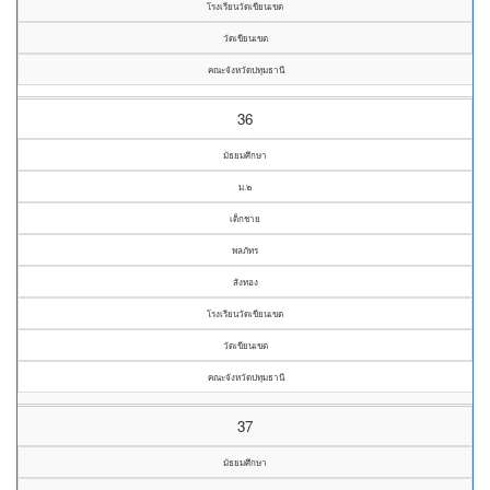
โรงเรียนวัดเขียนเขต
วัดเขียนเขต
คณะจังหวัดปทุมธานี
36
มัธยมศึกษา
ม.๒
เด็กชาย
พลภัทร
สังทอง
โรงเรียนวัดเขียนเขต
วัดเขียนเขต
คณะจังหวัดปทุมธานี
37
มัธยมศึกษา