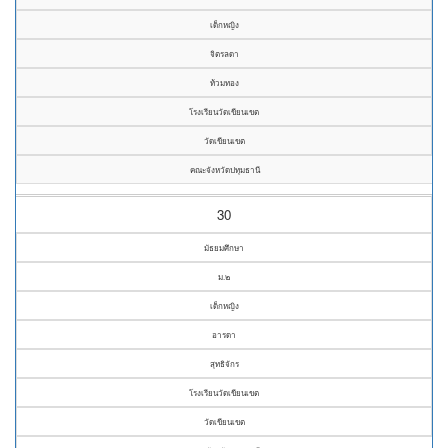
เด็กหญิง
จิตรลดา
ท้วมทอง
โรงเรียนวัดเขียนเขต
วัดเขียนเขต
คณะจังหวัดปทุมธานี
30
มัธยมศึกษา
ม.๒
เด็กหญิง
อารดา
สุทธิจักร
โรงเรียนวัดเขียนเขต
วัดเขียนเขต