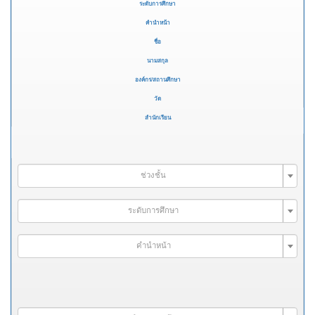
ระดับการศึกษา
คำนำหน้า
ชื่อ
นามสกุล
องค์กร/สถานศึกษา
วัด
สำนักเรียน
ช่วงชั้น
ระดับการศึกษา
คำนำหน้า