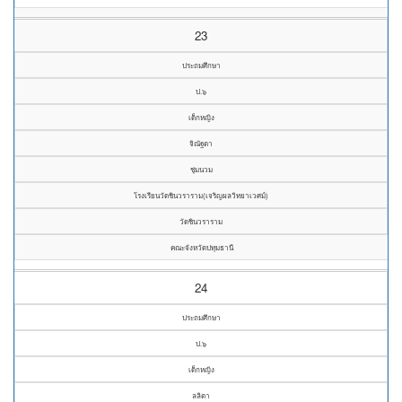
23
ประถมศึกษา
ป.๖
เด็กหญิง
จิณัฐตา
ชุ่มนวม
โรงเรียนวัดชินวราราม(เจริญผลวิทยาเวศม์)
วัดชินวราราม
คณะจังหวัดปทุมธานี
24
ประถมศึกษา
ป.๖
เด็กหญิง
ลลิตา