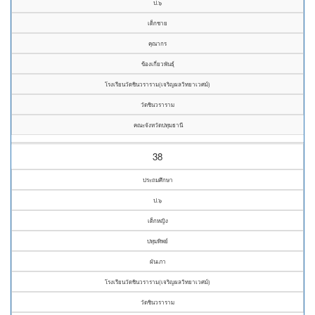
ป.๖
เด็กชาย
คุณากร
ข้องเกี่ยวพันธุ์
โรงเรียนวัดชินวราราม(เจริญผลวิทยาเวศม์)
วัดชินวราราม
คณะจังหวัดปทุมธานี
38
ประถมศึกษา
ป.๖
เด็กหญิง
ปทุมทิพย์
ผันเภา
โรงเรียนวัดชินวราราม(เจริญผลวิทยาเวศม์)
วัดชินวราราม