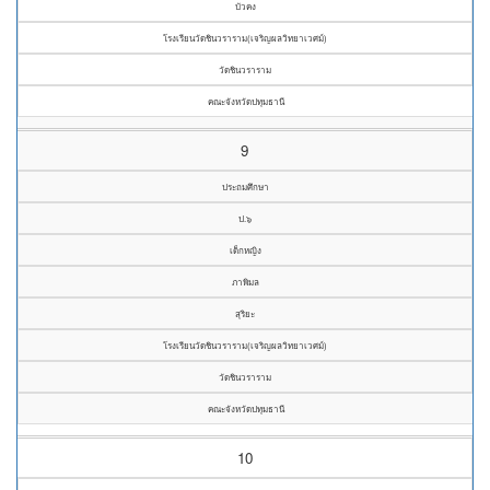
บัวคง
โรงเรียนวัดชินวราราม(เจริญผลวิทยาเวศม์)
วัดชินวราราม
คณะจังหวัดปทุมธานี
9
ประถมศึกษา
ป.๖
เด็กหญิง
ภาพิมล
สุริยะ
โรงเรียนวัดชินวราราม(เจริญผลวิทยาเวศม์)
วัดชินวราราม
คณะจังหวัดปทุมธานี
10