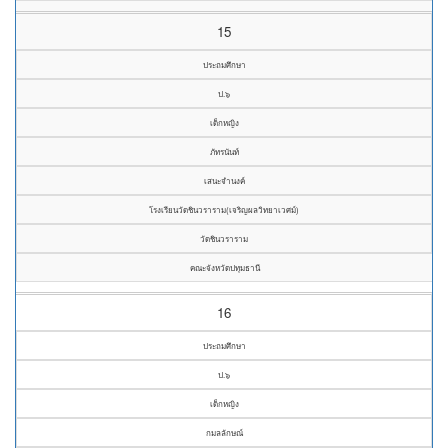
15
ประถมศึกษา
ป.๖
เด็กหญิง
ภัทรนันท์
เสนะจำนงค์
โรงเรียนวัดชินวราราม(เจริญผลวิทยาเวศม์)
วัดชินวราราม
คณะจังหวัดปทุมธานี
16
ประถมศึกษา
ป.๖
เด็กหญิง
กมลลักษณ์