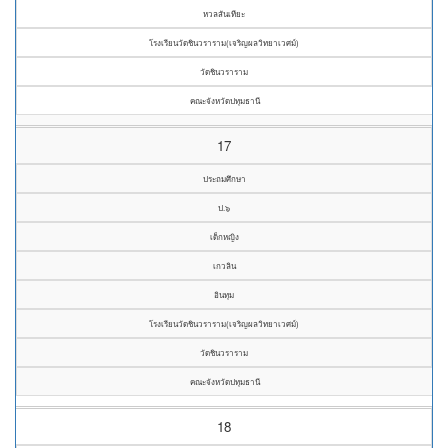
หวลสันเทียะ
โรงเรียนวัดชินวราราม(เจริญผลวิทยาเวศม์)
วัดชินวราราม
คณะจังหวัดปทุมธานี
17
ประถมศึกษา
ป.๖
เด็กหญิง
เกวลิน
อินทุม
โรงเรียนวัดชินวราราม(เจริญผลวิทยาเวศม์)
วัดชินวราราม
คณะจังหวัดปทุมธานี
18