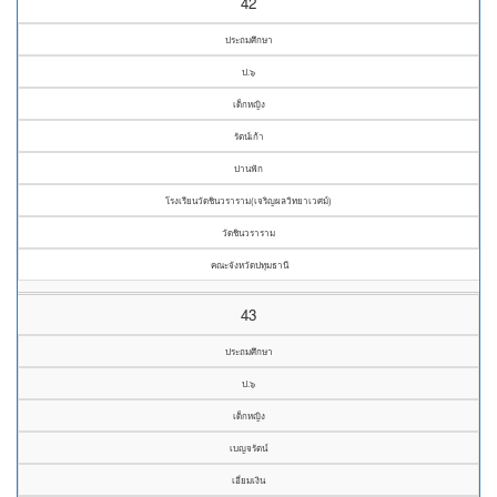
42
ประถมศึกษา
ป.๖
เด็กหญิง
รัตน์เก้า
ปานฟัก
โรงเรียนวัดชินวราราม(เจริญผลวิทยาเวศม์)
วัดชินวราราม
คณะจังหวัดปทุมธานี
43
ประถมศึกษา
ป.๖
เด็กหญิง
เบญจรัตน์
เอี่ยมเงิน