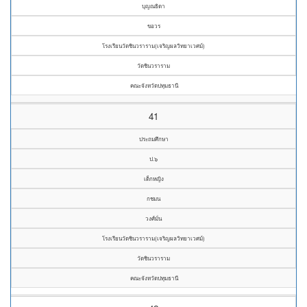
บุญณธิดา
ขอวร
โรงเรียนวัดชินวราราม(เจริญผลวิทยาเวศม์)
วัดชินวราราม
คณะจังหวัดปทุมธานี
41
ประถมศึกษา
ป.๖
เด็กหญิง
กชมน
วงศ์มั่น
โรงเรียนวัดชินวราราม(เจริญผลวิทยาเวศม์)
วัดชินวราราม
คณะจังหวัดปทุมธานี