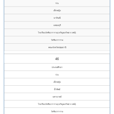
ป.๖
เด็กหญิง
มาลินณี
แหยมบุรี
โรงเรียนวัดชินวราราม(เจริญผลวิทยาเวศม์)
วัดชินวราราม
คณะจังหวัดปทุมธานี
46
ประถมศึกษา
ป.๖
เด็กหญิง
น้ำทิพย์
มหามาตย์
โรงเรียนวัดชินวราราม(เจริญผลวิทยาเวศม์)
วัดชินวราราม