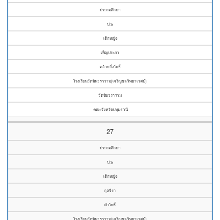
ประถมศึกษา
ป.๖
เด็กหญิง
เพ็ญประภา
คล้ายกิ่งโพธิ์
โรงเรียนวัดชินวราราม(เจริญผลวิทยาเวศม์)
วัดชินวราราม
คณะจังหวัดปทุมธานี
27
ประถมศึกษา
ป.๖
เด็กหญิง
กุลจิรา
คำโพธิ์
โรงเรียนวัดชินวราราม(เจริญผลวิทยาเวศม์)