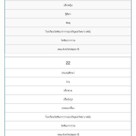
เด็กหญิง
ฐิติมา
พันธุ
โรงเรียนวัดชินวราราม(เจริญผลวิทยาเวศม์)
วัดชินวราราม
คณะจังหวัดปทุมธานี
22
ประถมศึกษา
ป.๖
เด็กชาย
เอื้ออังกูร
กล่อมเกลี้ยง
โรงเรียนวัดชินวราราม(เจริญผลวิทยาเวศม์)
วัดชินวราราม
คณะจังหวัดปทุมธานี