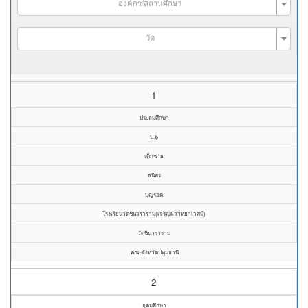
องค์กร/สถานศึกษา
วัด
1
ประถมศึกษา
ป.๖
เด็กชาย
ธนิศร
บุญรอด
โรงเรียนวัดชินวราราม(เจริญผลวิทยาเวศม์)
วัดชินวราราม
คณะจังหวัดปทุมธานี
2
อุดมศึกษา