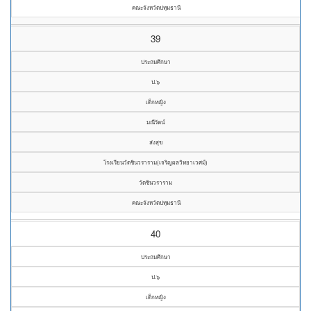
คณะจังหวัดปทุมธานี
39
ประถมศึกษา
ป.๖
เด็กหญิง
มณีรัตน์
ส่งสุข
โรงเรียนวัดชินวราราม(เจริญผลวิทยาเวศม์)
วัดชินวราราม
คณะจังหวัดปทุมธานี
40
ประถมศึกษา
ป.๖
เด็กหญิง