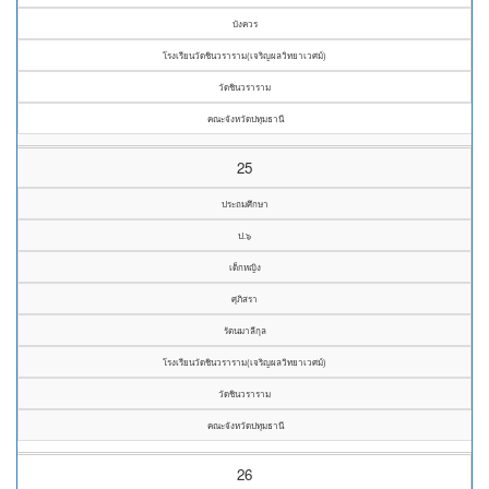
บังควร
โรงเรียนวัดชินวราราม(เจริญผลวิทยาเวศม์)
วัดชินวราราม
คณะจังหวัดปทุมธานี
25
ประถมศึกษา
ป.๖
เด็กหญิง
ศุภิสรา
รัตนมาลีกุล
โรงเรียนวัดชินวราราม(เจริญผลวิทยาเวศม์)
วัดชินวราราม
คณะจังหวัดปทุมธานี
26