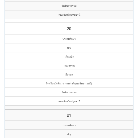
วัดชินวราราม
คณะจังหวัดปทุมธานี
20
ประถมศึกษา
ป.๖
เด็กหญิง
กมลวรรณ
อือนอก
โรงเรียนวัดชินวราราม(เจริญผลวิทยาเวศม์)
วัดชินวราราม
คณะจังหวัดปทุมธานี
21
ประถมศึกษา
ป.๖