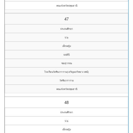
คณะจังหวัดปทุมธานี
47
ประถมศึกษา
ป.๖
เด็กหญิง
มนธินี
ซอสุวรรณ
โรงเรียนวัดชินวราราม(เจริญผลวิทยาเวศม์)
วัดชินวราราม
คณะจังหวัดปทุมธานี
48
ประถมศึกษา
ป.๖
เด็กหญิง