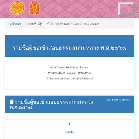
Toggle
navigation
หน้าหลัก
รายชื่อผู้ขอเข้าสอบธรรมสนามหลวง พ.ศ.๒๕๖๘
รายชื่อผู้ขอเข้าสอบธรรมสนามหลวง พ.ศ.๒๕๖๘
สำนักเรียนคณะจังหวัดปทุมธานี ภาค ๑
ธรรมศึกษาชั้นเอก - ๒๐๓๐๖๙ - วัดชินวราราม
ตำบลบางขะแยง อำเภอเมืองปทุมธานี ปทุมธานี
รายชื่อผู้ขอเข้าสอบธรรมสนามหลวง
แสดง
1 ถึง 50
จาก
59
ผลลัพธ์
พ.ศ.๒๕๖๘
#
ช่วงชั้น