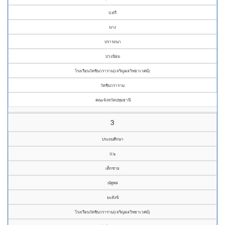
ป.ตรี
นาง
ปรารถนา
ปวงนิยม
โรงเรียนวัดชินวราราม(เจริญผลวิทยาเวศม์)
วัดชินวราราม
คณะจังหวัดปทุมธานี
3
ประถมศึกษา
ป.๖
เด็กชาย
ณัฐพล
มะสังข์
โรงเรียนวัดชินวราราม(เจริญผลวิทยาเวศม์)