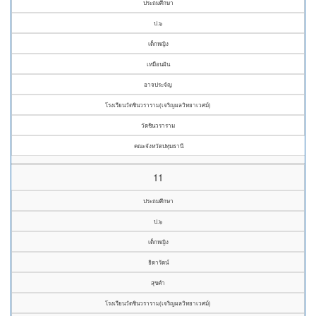
ประถมศึกษา
ป.๖
เด็กหญิง
เหมือนฝัน
อาจประจัญ
โรงเรียนวัดชินวราราม(เจริญผลวิทยาเวศม์)
วัดชินวราราม
คณะจังหวัดปทุมธานี
11
ประถมศึกษา
ป.๖
เด็กหญิง
ธิดารัตน์
สุขคำ
โรงเรียนวัดชินวราราม(เจริญผลวิทยาเวศม์)