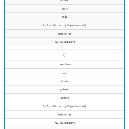
เด็กชาย
ณัฐดนัย
รักยิ้ม
โรงเรียนวัดชินวราราม(เจริญผลวิทยาเวศม์)
วัดชินวราราม
คณะจังหวัดปทุมธานี
6
ประถมศึกษา
ป.๖
เด็กชาย
ภูมิพิพัฒน์
จันทวงศ์
โรงเรียนวัดชินวราราม(เจริญผลวิทยาเวศม์)
วัดชินวราราม
คณะจังหวัดปทุมธานี