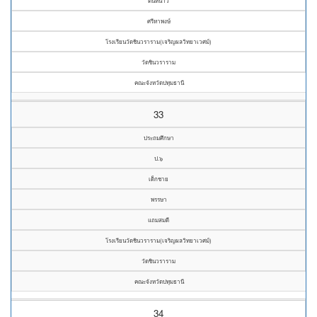
ต้นหนาว
ศรีหาพงษ์
โรงเรียนวัดชินวราราม(เจริญผลวิทยาเวศม์)
วัดชินวราราม
คณะจังหวัดปทุมธานี
33
ประถมศึกษา
ป.๖
เด็กชาย
พรรษา
แถมสมดี
โรงเรียนวัดชินวราราม(เจริญผลวิทยาเวศม์)
วัดชินวราราม
คณะจังหวัดปทุมธานี
34