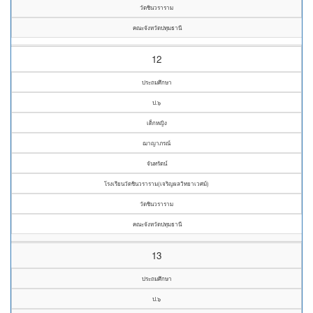
วัดชินวราราม
คณะจังหวัดปทุมธานี
12
ประถมศึกษา
ป.๖
เด็กหญิง
ฌาญาภรณ์
จันทรัตน์
โรงเรียนวัดชินวราราม(เจริญผลวิทยาเวศม์)
วัดชินวราราม
คณะจังหวัดปทุมธานี
13
ประถมศึกษา
ป.๖