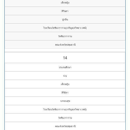
เด็กหญิง
สิรินดา
ปู่กลิ่น
โรงเรียนวัดชินวราราม(เจริญผลวิทยาเวศม์)
วัดชินวราราม
คณะจังหวัดปทุมธานี
14
ประถมศึกษา
ป.๖
เด็กหญิง
สิริธิดา
บรรจบสุข
โรงเรียนวัดชินวราราม(เจริญผลวิทยาเวศม์)
วัดชินวราราม
คณะจังหวัดปทุมธานี