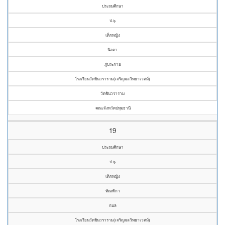
ประถมศึกษา
ป.๖
เด็กหญิง
นิลดา
ภู่ประกาย
โรงเรียนวัดชินวราราม(เจริญผลวิทยาเวศม์)
วัดชินวราราม
คณะจังหวัดปทุมธานี
19
ประถมศึกษา
ป.๖
เด็กหญิง
ทัณฑิกา
กมล
โรงเรียนวัดชินวราราม(เจริญผลวิทยาเวศม์)