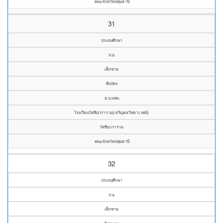
คณะจังหวัดปทุมธานี
31
ประถมศึกษา
ป.๖
เด็กชาย
พีรภัทร
ธ.น.แพน
โรงเรียนวัดชินวราราม(เจริญผลวิทยาเวศม์)
วัดชินวราราม
คณะจังหวัดปทุมธานี
32
ประถมศึกษา
ป.๖
เด็กชาย