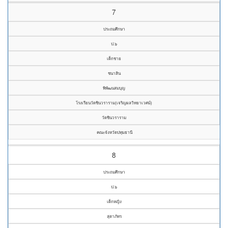
7
ประถมศึกษา
ป.๖
เด็กชาย
ชนาสิน
พิพัฒนสมบุญ
โรงเรียนวัดชินวราราม(เจริญผลวิทยาเวศม์)
วัดชินวราราม
คณะจังหวัดปทุมธานี
8
ประถมศึกษา
ป.๖
เด็กหญิง
สุตาภัทร