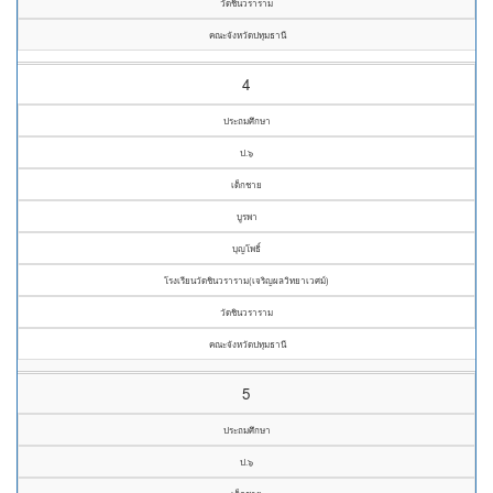
วัดชินวราราม
คณะจังหวัดปทุมธานี
4
ประถมศึกษา
ป.๖
เด็กชาย
บูรพา
บุญโพธิ์
โรงเรียนวัดชินวราราม(เจริญผลวิทยาเวศม์)
วัดชินวราราม
คณะจังหวัดปทุมธานี
5
ประถมศึกษา
ป.๖