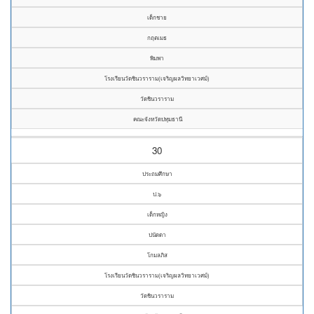
เด็กชาย
กฤตเมธ
พิมพา
โรงเรียนวัดชินวราราม(เจริญผลวิทยาเวศม์)
วัดชินวราราม
คณะจังหวัดปทุมธานี
30
ประถมศึกษา
ป.๖
เด็กหญิง
ปนัดดา
โกมลภิส
โรงเรียนวัดชินวราราม(เจริญผลวิทยาเวศม์)
วัดชินวราราม