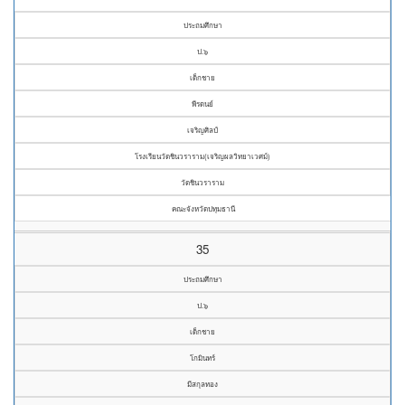
ประถมศึกษา
ป.๖
เด็กชาย
พีรดนย์
เจริญศิลป์
โรงเรียนวัดชินวราราม(เจริญผลวิทยาเวศม์)
วัดชินวราราม
คณะจังหวัดปทุมธานี
35
ประถมศึกษา
ป.๖
เด็กชาย
โกมินทร์
มีสกุลทอง