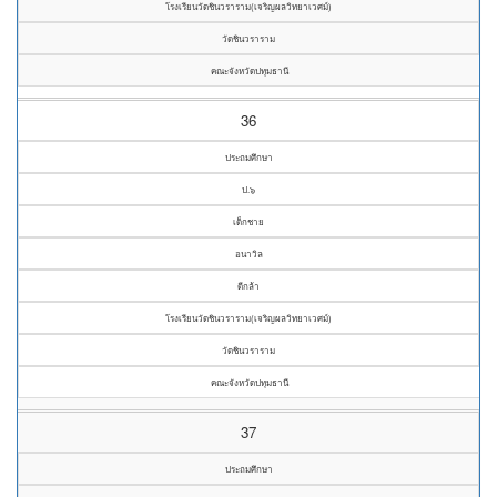
โรงเรียนวัดชินวราราม(เจริญผลวิทยาเวศม์)
วัดชินวราราม
คณะจังหวัดปทุมธานี
36
ประถมศึกษา
ป.๖
เด็กชาย
อนาวิล
ดีกล้า
โรงเรียนวัดชินวราราม(เจริญผลวิทยาเวศม์)
วัดชินวราราม
คณะจังหวัดปทุมธานี
37
ประถมศึกษา