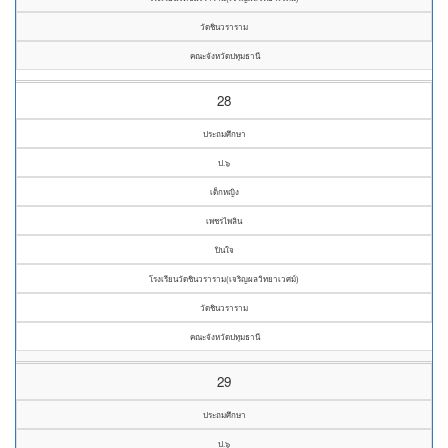
วัดชินวราราม
คณะจังหวัดปทุมธานี
28
ประถมศึกษา
ป.๖
เด็กหญิง
เพชรไพลิน
ปินใจ
โรงเรียนวัดชินวราราม(เจริญผลวิทยาเวศม์)
วัดชินวราราม
คณะจังหวัดปทุมธานี
29
ประถมศึกษา
ป.๖