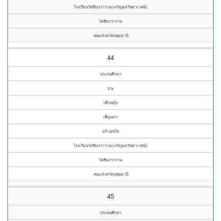
โรงเรียนวัดชินวราราม(เจริญผลวิทยาเวศม์)
วัดชินวราราม
คณะจังหวัดปทุมธานี
44
ประถมศึกษา
ป.๖
เด็กหญิง
เพ็ญนภา
แก้วสุขโข
โรงเรียนวัดชินวราราม(เจริญผลวิทยาเวศม์)
วัดชินวราราม
คณะจังหวัดปทุมธานี
45
ประถมศึกษา