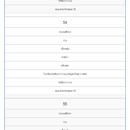
วัดชินวราราม
คณะจังหวัดปทุมธานี
54
ประถมศึกษา
ป.๖
เด็กหญิง
กันนิกา
ตรีเพชร
โรงเรียนวัดชินวราราม(เจริญผลวิทยาเวศม์)
วัดชินวราราม
คณะจังหวัดปทุมธานี
55
ประถมศึกษา
ป.๖