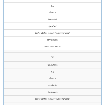
ป.๖
เด็กชาย
พัฒนะทรัพย์
สุธาทรัพย์
โรงเรียนวัดชินวราราม(เจริญผลวิทยาเวศม์)
วัดชินวราราม
คณะจังหวัดปทุมธานี
53
ประถมศึกษา
ป.๖
เด็กชาย
ประเดิมชัย
ประสาทแก้ว
โรงเรียนวัดชินวราราม(เจริญผลวิทยาเวศม์)