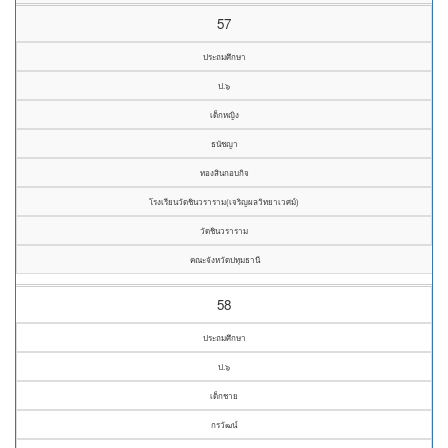
57
ประถมศึกษา
ป.๖
เด็กหญิง
ธนัชญา
ทองสินกอบกิจ
โรงเรียนวัดชินวราราม(เจริญผลวิทยาเวศม์)
วัดชินวราราม
คณะจังหวัดปทุมธานี
58
ประถมศึกษา
ป.๖
เด็กชาย
กรวัฒน์