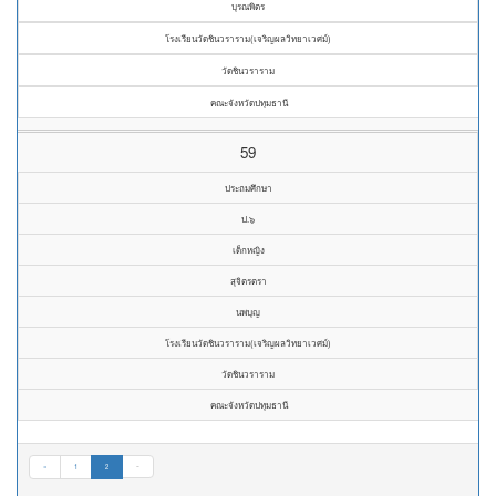
บุรณพิตร
โรงเรียนวัดชินวราราม(เจริญผลวิทยาเวศม์)
วัดชินวราราม
คณะจังหวัดปทุมธานี
59
ประถมศึกษา
ป.๖
เด็กหญิง
สุจิตรตรา
นพบุญ
โรงเรียนวัดชินวราราม(เจริญผลวิทยาเวศม์)
วัดชินวราราม
คณะจังหวัดปทุมธานี
«
1
2
»