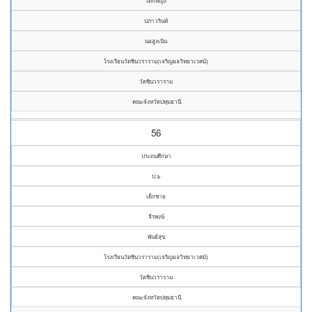
เด็กหญิง
ปภาวรินท์
นอสูงเนิน
โรงเรียนวัดชินวราราม(เจริญผลวิทยาเวศม์)
วัดชินวราราม
คณะจังหวัดปทุมธานี
56
ประถมศึกษา
ป.๖
เด็กชาย
จีรพงษ์
พันธ์สุข
โรงเรียนวัดชินวราราม(เจริญผลวิทยาเวศม์)
วัดชินวราราม
คณะจังหวัดปทุมธานี