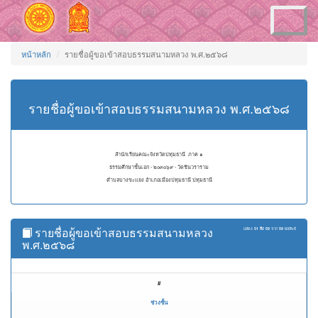
Toggle
navigation
หน้าหลัก
รายชื่อผู้ขอเข้าสอบธรรมสนามหลวง พ.ศ.๒๕๖๘
รายชื่อผู้ขอเข้าสอบธรรมสนามหลวง พ.ศ.๒๕๖๘
สำนักเรียนคณะจังหวัดปทุมธานี ภาค ๑
ธรรมศึกษาชั้นเอก - ๒๐๓๐๖๙ - วัดชินวราราม
ตำบลบางขะแยง อำเภอเมืองปทุมธานี ปทุมธานี
รายชื่อผู้ขอเข้าสอบธรรมสนามหลวง
แสดง
51 ถึง 59
จาก
59
ผลลัพธ์
พ.ศ.๒๕๖๘
#
ช่วงชั้น