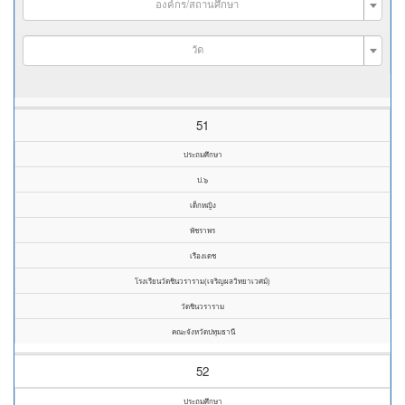
องค์กร/สถานศึกษา
วัด
51
ประถมศึกษา
ป.๖
เด็กหญิง
พัชราพร
เรืองเดช
โรงเรียนวัดชินวราราม(เจริญผลวิทยาเวศม์)
วัดชินวราราม
คณะจังหวัดปทุมธานี
52
ประถมศึกษา