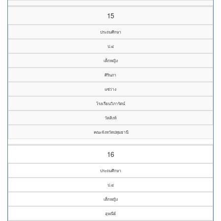
15
ประถมศึกษา
ป.๔
เด็กหญิง
ศิรินภา
แซ่ว่าง
โรงเรียนวิภารัตน์
วัดสิงห์
คณะจังหวัดปทุมธานี
16
ประถมศึกษา
ป.๔
เด็กหญิง
อุษณีย์