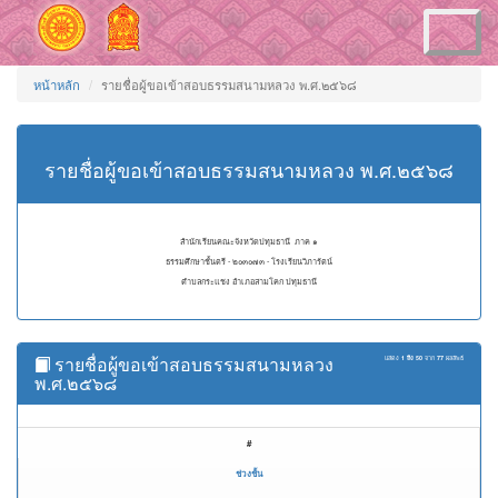
Toggle
navigation
หน้าหลัก
รายชื่อผู้ขอเข้าสอบธรรมสนามหลวง พ.ศ.๒๕๖๘
รายชื่อผู้ขอเข้าสอบธรรมสนามหลวง พ.ศ.๒๕๖๘
สำนักเรียนคณะจังหวัดปทุมธานี ภาค ๑
ธรรมศึกษาชั้นตรี - ๒๐๓๐๗๓ - โรงเรียนวิภารัตน์
ตำบลกระแชง อำเภอสามโคก ปทุมธานี
รายชื่อผู้ขอเข้าสอบธรรมสนามหลวง
แสดง
1 ถึง 50
จาก
77
ผลลัพธ์
พ.ศ.๒๕๖๘
#
ช่วงชั้น