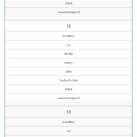
วัดสิงห์
คณะจังหวัดปทุมธานี
12
ประถมศึกษา
ป.๔
เด็กหญิง
ธณัชญา
นุชอิ่ม
โรงเรียนวิภารัตน์
วัดสิงห์
คณะจังหวัดปทุมธานี
13
ประถมศึกษา
ป.๔