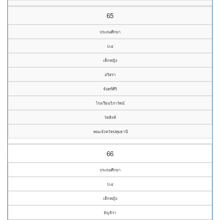
65
ประถมศึกษา
ป.๔
เด็กหญิง
อริสรา
จันทร์ศิริ
โรงเรียนวิภารัตน์
วัดสิงห์
คณะจังหวัดปทุมธานี
66
ประถมศึกษา
ป.๔
เด็กหญิง
ธัญจิรา