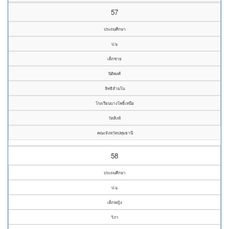
57
ประถมศึกษา
ป.๖
เด็กชาย
นิติพงศ์
ลิทธิลำมโน
โรงเรียนบางโพธิ์เหนือ
วัดสิงห์
คณะจังหวัดปทุมธานี
58
ประถมศึกษา
ป.๖
เด็กหญิง
วิภา