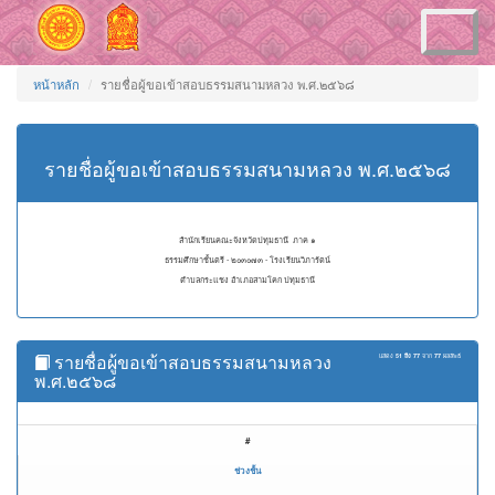
Toggle
navigation
หน้าหลัก
รายชื่อผู้ขอเข้าสอบธรรมสนามหลวง พ.ศ.๒๕๖๘
รายชื่อผู้ขอเข้าสอบธรรมสนามหลวง พ.ศ.๒๕๖๘
สำนักเรียนคณะจังหวัดปทุมธานี ภาค ๑
ธรรมศึกษาชั้นตรี - ๒๐๓๐๗๓ - โรงเรียนวิภารัตน์
ตำบลกระแชง อำเภอสามโคก ปทุมธานี
รายชื่อผู้ขอเข้าสอบธรรมสนามหลวง
แสดง
51 ถึง 77
จาก
77
ผลลัพธ์
พ.ศ.๒๕๖๘
#
ช่วงชั้น