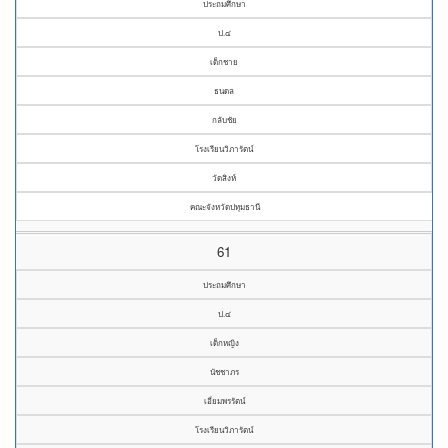
ประถมศึกษา
ป.๔
เด็กชาย
ธนดล
กลับชัย
โรงเรียนวิภารัตน์
วัดสิงห์
คณะจังหวัดปทุมธานี
61
ประถมศึกษา
ป.๔
เด็กหญิง
นัชชาภร
เอี่ยมพรรัตน์
โรงเรียนวิภารัตน์