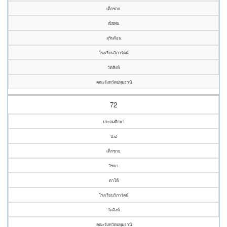
เด็กชาย
ณิชพน
สุรินก้อน
โรงเรียนวิภารัตน์
วัดสิงห์
คณะจังหวัดปทุมธานี
72
ประถมศึกษา
ป.๔
เด็กชาย
วิชยา
ดาให้
โรงเรียนวิภารัตน์
วัดสิงห์
คณะจังหวัดปทุมธานี