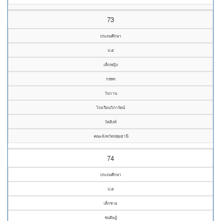
73
ประถมศึกษา
ป.๕
เด็กหญิง
กชพร
วันวาน
โรงเรียนวิภารัตน์
วัดสิงห์
คณะจังหวัดปทุมธานี
74
ประถมศึกษา
ป.๕
เด็กชาย
ชนสิษฎ์