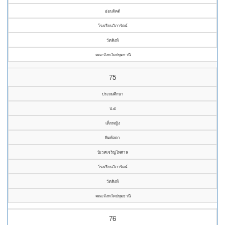
อ่อนจิตต์
โรงเรียนวิภารัตน์
วัดสิงห์
คณะจังหวัดปทุมธานี
75
ประถมศึกษา
ป.๕
เด็กหญิง
พิมพ์ลดา
นิเวศเจริญไพศาล
โรงเรียนวิภารัตน์
วัดสิงห์
คณะจังหวัดปทุมธานี
76