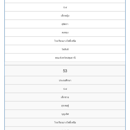
ป.๔
เด็กหญิง
สุพัตรา
คงทอง
โรงเรียนบางโพธิ์เหนือ
วัดสิงห์
คณะจังหวัดปทุมธานี
53
ประถมศึกษา
ป.๔
เด็กชาย
สุรเชษฐ์
บุญเลิศ
โรงเรียนบางโพธิ์เหนือ