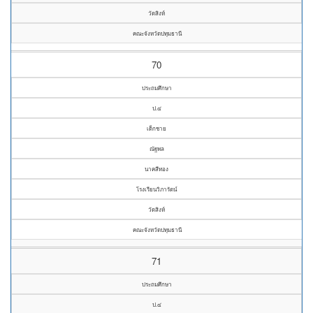
วัดสิงห์
คณะจังหวัดปทุมธานี
70
ประถมศึกษา
ป.๔
เด็กชาย
ณัฐพล
นาคสีทอง
โรงเรียนวิภารัตน์
วัดสิงห์
คณะจังหวัดปทุมธานี
71
ประถมศึกษา
ป.๔