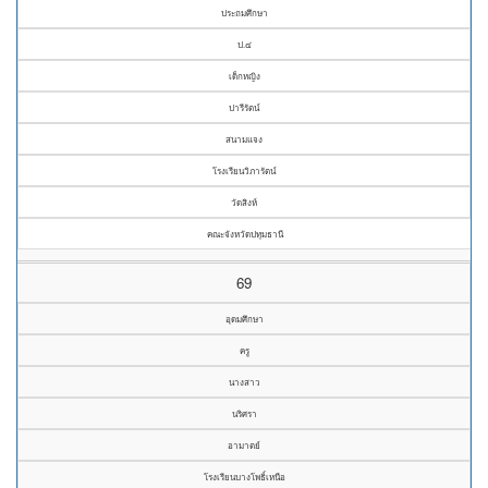
ประถมศึกษา
ป.๔
เด็กหญิง
ปารีรัตน์
สนามแจง
โรงเรียนวิภารัตน์
วัดสิงห์
คณะจังหวัดปทุมธานี
69
อุดมศึกษา
ครู
นางสาว
นริศรา
อามาตย์
โรงเรียนบางโพธิ์เหนือ