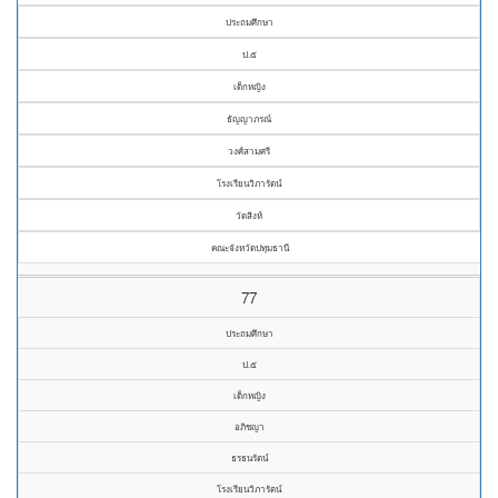
ประถมศึกษา
ป.๕
เด็กหญิง
ธัญญาภรณ์
วงศ์สามศรี
โรงเรียนวิภารัตน์
วัดสิงห์
คณะจังหวัดปทุมธานี
77
ประถมศึกษา
ป.๕
เด็กหญิง
อภิชญา
ธรธนรัตน์
โรงเรียนวิภารัตน์