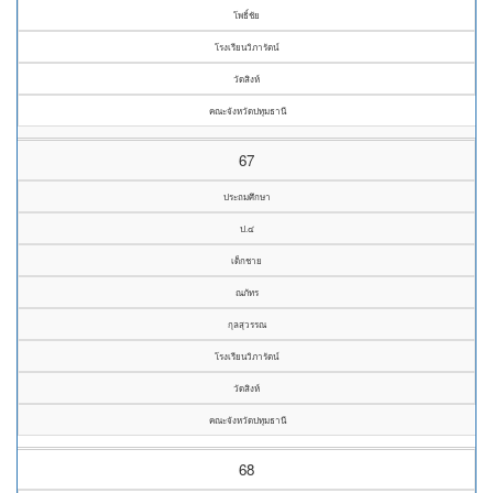
โพธิ์ชัย
โรงเรียนวิภารัตน์
วัดสิงห์
คณะจังหวัดปทุมธานี
67
ประถมศึกษา
ป.๔
เด็กชาย
ณภัทร
กุลสุวรรณ
โรงเรียนวิภารัตน์
วัดสิงห์
คณะจังหวัดปทุมธานี
68