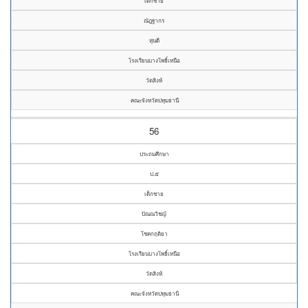
เด็กชาย
ณัฎฐากร
หุ่นดี
โรงเรียนบางโพธิ์เหนือ
วัดสิงห์
คณะจังหวัดปทุมธานี
56
ประถมศึกษา
ป.๕
เด็กชาย
ปัณณวิชญ์
โชคกฤติยา
โรงเรียนบางโพธิ์เหนือ
วัดสิงห์
คณะจังหวัดปทุมธานี