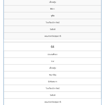
เด็กหญิง
พิจิกา
ชูชีพ
โรงเรียนวิภารัตน์
วัดสิงห์
คณะจังหวัดปทุมธานี
64
ประถมศึกษา
ป.๔
เด็กหญิง
ชญาณิญ
มั่งขันหมาก
โรงเรียนวิภารัตน์
วัดสิงห์
คณะจังหวัดปทุมธานี