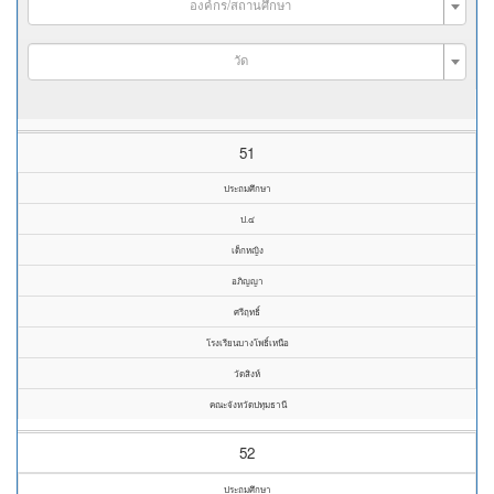
องค์กร/สถานศึกษา
วัด
51
ประถมศึกษา
ป.๔
เด็กหญิง
อภิญญา
ศรีฤทธิ์
โรงเรียนบางโพธิ์เหนือ
วัดสิงห์
คณะจังหวัดปทุมธานี
52
ประถมศึกษา