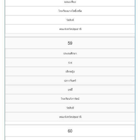
ผลมะเฟือง
โรงเรียนบางโพธิ์เหนือ
วัดสิงห์
คณะจังหวัดปทุมธานี
59
ประถมศึกษา
ป.๔
เด็กหญิง
ปภาวรินทร์
แซ่ลี้
โรงเรียนวิภารัตน์
วัดสิงห์
คณะจังหวัดปทุมธานี
60