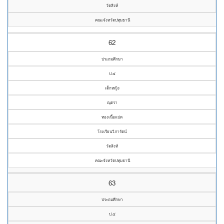
วัดสิงห์
คณะจังหวัดปทุมธานี
62
ประถมศึกษา
ป.๔
เด็กหญิง
ณุตรา
ทองเนื้อแปด
โรงเรียนวิภารัตน์
วัดสิงห์
คณะจังหวัดปทุมธานี
63
ประถมศึกษา
ป.๔