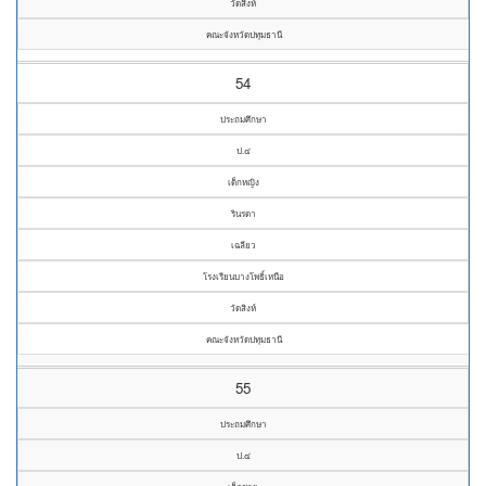
วัดสิงห์
คณะจังหวัดปทุมธานี
54
ประถมศึกษา
ป.๔
เด็กหญิง
รินรดา
เฉลียว
โรงเรียนบางโพธิ์เหนือ
วัดสิงห์
คณะจังหวัดปทุมธานี
55
ประถมศึกษา
ป.๔