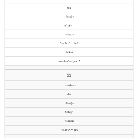
ป.๔
เด็กหญิง
กวินธิดา
แจ่มดวง
โรงเรียนวิภารัตน์
วัดสิงห์
คณะจังหวัดปทุมธานี
53
ประถมศึกษา
ป.๔
เด็กหญิง
กิตติญา
ยังแหยม
โรงเรียนวิภารัตน์