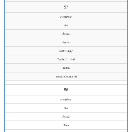
57
ประถมศึกษา
ป.๔
เด็กหญิง
ณัฐฐาพร
พงศ์จิระปัญญา
โรงเรียนวิภารัตน์
วัดสิงห์
คณะจังหวัดปทุมธานี
58
ประถมศึกษา
ป.๔
เด็กหญิง
พีรดา