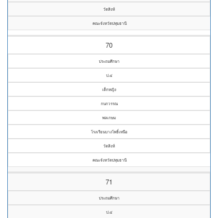
วัดสิงห์
คณะจังหวัดปทุมธานี
70
ประถมศึกษา
ป.๔
เด็กหญิง
กนกวรรณ
พลเกษม
โรงเรียนบางโพธิ์เหนือ
วัดสิงห์
คณะจังหวัดปทุมธานี
71
ประถมศึกษา
ป.๔