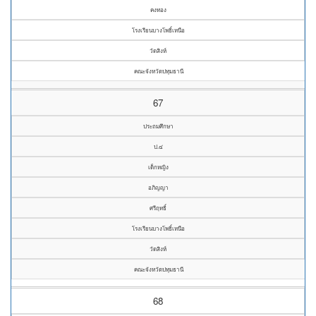
คงทอง
โรงเรียนบางโพธิ์เหนือ
วัดสิงห์
คณะจังหวัดปทุมธานี
67
ประถมศึกษา
ป.๔
เด็กหญิง
อภิญญา
ศรีฤทธิ์
โรงเรียนบางโพธิ์เหนือ
วัดสิงห์
คณะจังหวัดปทุมธานี
68