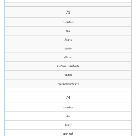
73
ประถมศึกษา
ป.๔
เด็กชาย
นันทภัค
ศรีธรรม
โรงเรียนบางโพธิ์เหนือ
วัดสิงห์
คณะจังหวัดปทุมธานี
74
ประถมศึกษา
ป.๔
เด็กชาย
เมธาสิทธิ์