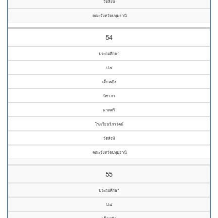
วัดสิงห์
คณะจังหวัดปทุมธานี
54
ประถมศึกษา
ป.๔
เด็กหญิง
นิชาภา
ผาดศรี
โรงเรียนวิภารัตน์
วัดสิงห์
คณะจังหวัดปทุมธานี
55
ประถมศึกษา
ป.๔