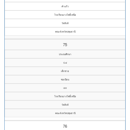
คำแก้ว
โรงเรียนบางโพธิ์เหนือ
วัดสิงห์
คณะจังหวัดปทุมธานี
75
ประถมศึกษา
ป.๔
เด็กชาย
ซอเนียน
เฮง
โรงเรียนบางโพธิ์เหนือ
วัดสิงห์
คณะจังหวัดปทุมธานี
76