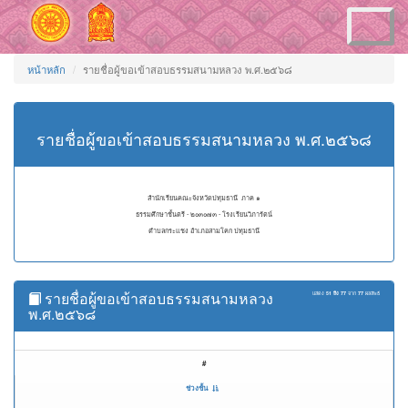
Toggle
navigation
หน้าหลัก
รายชื่อผู้ขอเข้าสอบธรรมสนามหลวง พ.ศ.๒๕๖๘
รายชื่อผู้ขอเข้าสอบธรรมสนามหลวง พ.ศ.๒๕๖๘
สำนักเรียนคณะจังหวัดปทุมธานี ภาค ๑
ธรรมศึกษาชั้นตรี - ๒๐๓๐๗๓ - โรงเรียนวิภารัตน์
ตำบลกระแชง อำเภอสามโคก ปทุมธานี
รายชื่อผู้ขอเข้าสอบธรรมสนามหลวง
แสดง
51 ถึง 77
จาก
77
ผลลัพธ์
พ.ศ.๒๕๖๘
#
ช่วงชั้น