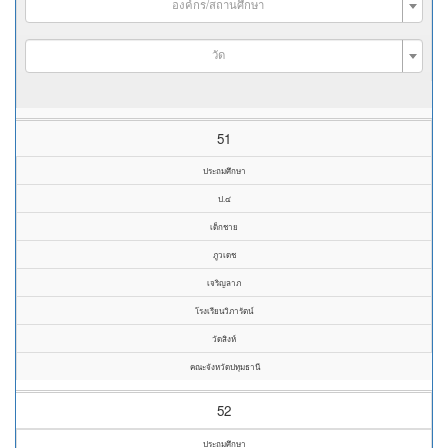
องค์กร/สถานศึกษา
วัด
51
ประถมศึกษา
ป.๔
เด็กชาย
ภูวเดช
เจริญลาภ
โรงเรียนวิภารัตน์
วัดสิงห์
คณะจังหวัดปทุมธานี
52
ประถมศึกษา