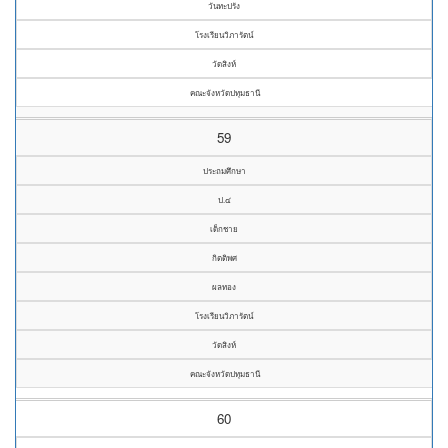
วันทะปรัง
โรงเรียนวิภารัตน์
วัดสิงห์
คณะจังหวัดปทุมธานี
59
ประถมศึกษา
ป.๔
เด็กชาย
กิตติพศ
ผลทอง
โรงเรียนวิภารัตน์
วัดสิงห์
คณะจังหวัดปทุมธานี
60