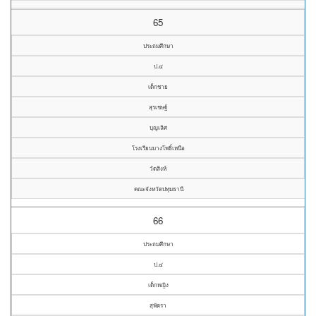
65
ประถมศึกษา
ป.๔
เด็กชาย
สุรเชษฐ์
บุญเลิศ
โรงเรียนบางโพธิ์เหนือ
วัดสิงห์
คณะจังหวัดปทุมธานี
66
ประถมศึกษา
ป.๔
เด็กหญิง
สุพัตรา