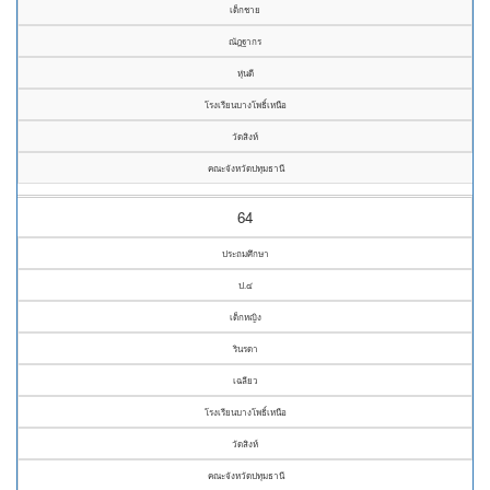
เด็กชาย
ณัฎฐากร
หุ่นดี
โรงเรียนบางโพธิ์เหนือ
วัดสิงห์
คณะจังหวัดปทุมธานี
64
ประถมศึกษา
ป.๔
เด็กหญิง
รินรดา
เฉลียว
โรงเรียนบางโพธิ์เหนือ
วัดสิงห์
คณะจังหวัดปทุมธานี