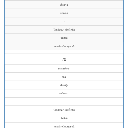
เด็กชาย
อาณกร
-
โรงเรียนบางโพธิ์เหนือ
วัดสิงห์
คณะจังหวัดปทุมธานี
72
ประถมศึกษา
ป.๔
เด็กหญิง
เขมินทรา
-
โรงเรียนบางโพธิ์เหนือ
วัดสิงห์
คณะจังหวัดปทุมธานี