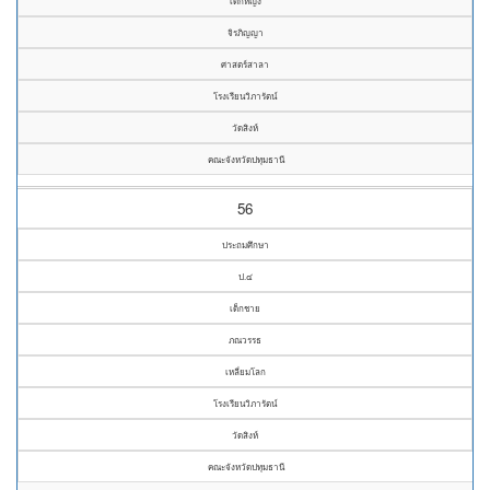
เด็กหญิง
จิรภิญญา
ศาสตร์สาลา
โรงเรียนวิภารัตน์
วัดสิงห์
คณะจังหวัดปทุมธานี
56
ประถมศึกษา
ป.๔
เด็กชาย
ภณวรรธ
เหลี่ยมโลก
โรงเรียนวิภารัตน์
วัดสิงห์
คณะจังหวัดปทุมธานี