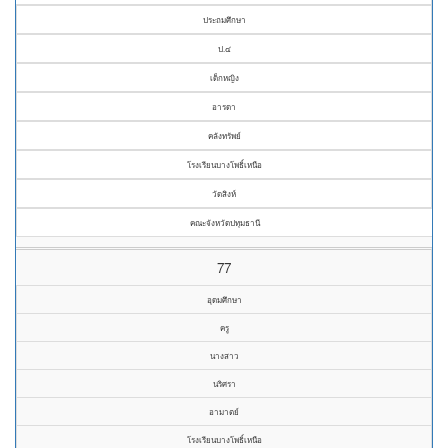
ประถมศึกษา
ป.๔
เด็กหญิง
อารดา
คลังทรัพย์
โรงเรียนบางโพธิ์เหนือ
วัดสิงห์
คณะจังหวัดปทุมธานี
77
อุดมศึกษา
ครู
นางสาว
นริศรา
อามาตย์
โรงเรียนบางโพธิ์เหนือ