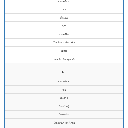
ประถมศึกษา
ป.๖
เด็กหญิง
วิภา
ผลมะเฟือง
โรงเรียนบางโพธิ์เหนือ
วัดสิงห์
คณะจังหวัดปทุมธานี
61
ประถมศึกษา
ป.๕
เด็กชาย
ปัณณวิชญ์
โชคกฤติยา
โรงเรียนบางโพธิ์เหนือ