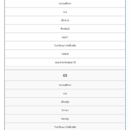
ประถมศึกษา
ป.๔
เด็กชาย
พีระพัฒน์
บุญมา
โรงเรียนบางโพธิ์เหนือ
วัดสิงห์
คณะจังหวัดปทุมธานี
69
ประถมศึกษา
ป.๔
เด็กหญิง
วิภาดา
ทองบุญ
โรงเรียนบางโพธิ์เหนือ