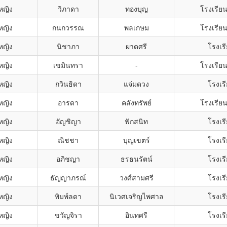
หญิง
วิภาดา
ทองบุญ
โรงเรียน
หญิง
กนกวรรณ
พลเกษม
โรงเรียน
หญิง
นิชาภา
ผาดศรี
โรงเรี
หญิง
เขมินทรา
-
โรงเรียน
หญิง
กวินธิดา
แจ่มดวง
โรงเรี
หญิง
อารดา
คลังทรัพย์
โรงเรียน
หญิง
อัญชิญา
ฟักสนิท
โรงเรี
หญิง
ณิชชา
บุญเขตร์
โรงเรี
หญิง
อภิชญา
ธรธนรัตน์
โรงเรี
หญิง
ธัญญาภรณ์
วงศ์สามศรี
โรงเรี
หญิง
พิมพ์ลดา
นิเวศเจริญไพศาล
โรงเรี
หญิง
ขวัญจิรา
อินทศรี
โรงเรี