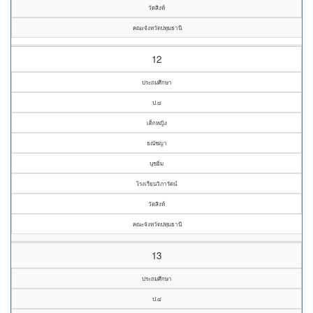
วัดสิงห์
คณะจังหวัดปทุมธานี
12
ประถมศึกษา
ป.๔
เด็กหญิง
ธณัชญา
นุชอิ่ม
โรงเรียนวิภารัตน์
วัดสิงห์
คณะจังหวัดปทุมธานี
13
ประถมศึกษา
ป.๔