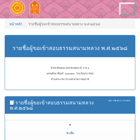
Toggle
navigation
หน้าหลัก
รายชื่อผู้ขอเข้าสอบธรรมสนามหลวง พ.ศ.๒๕๖๘
รายชื่อผู้ขอเข้าสอบธรรมสนามหลวง พ.ศ.๒๕๖๘
สำนักเรียนคณะจังหวัดปทุมธานี ภาค ๑
ธรรมศึกษาชั้นตรี - ๒๐๓๐๗๓ - โรงเรียนวิภารัตน์
ตำบลกระแชง อำเภอสามโคก ปทุมธานี
รายชื่อผู้ขอเข้าสอบธรรมสนามหลวง
แสดง
1 ถึง 50
จาก
77
ผลลัพธ์
พ.ศ.๒๕๖๘
#
ช่วงชั้น