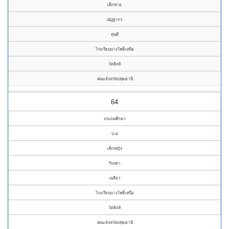
เด็กชาย
ณัฎฐากร
หุ่นดี
โรงเรียนบางโพธิ์เหนือ
วัดสิงห์
คณะจังหวัดปทุมธานี
64
ประถมศึกษา
ป.๔
เด็กหญิง
รินรดา
เฉลียว
โรงเรียนบางโพธิ์เหนือ
วัดสิงห์
คณะจังหวัดปทุมธานี