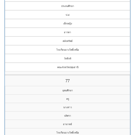
ประถมศึกษา
ป.๔
เด็กหญิง
อารดา
คลังทรัพย์
โรงเรียนบางโพธิ์เหนือ
วัดสิงห์
คณะจังหวัดปทุมธานี
77
อุดมศึกษา
ครู
นางสาว
นริศรา
อามาตย์
โรงเรียนบางโพธิ์เหนือ