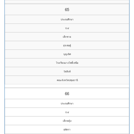
65
ประถมศึกษา
ป.๔
เด็กชาย
สุรเชษฐ์
บุญเลิศ
โรงเรียนบางโพธิ์เหนือ
วัดสิงห์
คณะจังหวัดปทุมธานี
66
ประถมศึกษา
ป.๔
เด็กหญิง
สุพัตรา