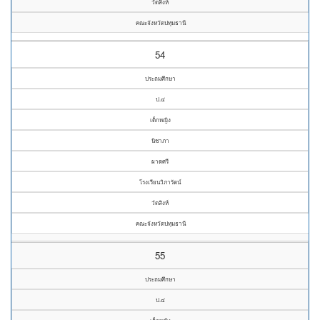
วัดสิงห์
คณะจังหวัดปทุมธานี
54
ประถมศึกษา
ป.๔
เด็กหญิง
นิชาภา
ผาดศรี
โรงเรียนวิภารัตน์
วัดสิงห์
คณะจังหวัดปทุมธานี
55
ประถมศึกษา
ป.๔