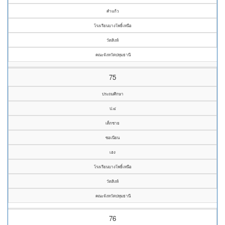
คำแก้ว
โรงเรียนบางโพธิ์เหนือ
วัดสิงห์
คณะจังหวัดปทุมธานี
75
ประถมศึกษา
ป.๔
เด็กชาย
ซอเนียน
เฮง
โรงเรียนบางโพธิ์เหนือ
วัดสิงห์
คณะจังหวัดปทุมธานี
76