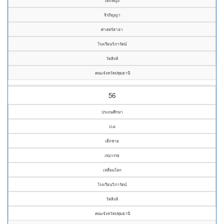
เด็กหญิง
จิรภิญญา
ศาสตร์สาลา
โรงเรียนวิภารัตน์
วัดสิงห์
คณะจังหวัดปทุมธานี
56
ประถมศึกษา
ป.๔
เด็กชาย
ภณวรรธ
เหลี่ยมโลก
โรงเรียนวิภารัตน์
วัดสิงห์
คณะจังหวัดปทุมธานี