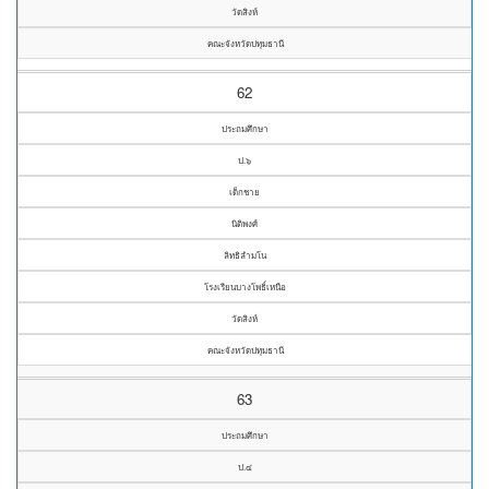
วัดสิงห์
คณะจังหวัดปทุมธานี
62
ประถมศึกษา
ป.๖
เด็กชาย
นิติพงศ์
ลิทธิลำมโน
โรงเรียนบางโพธิ์เหนือ
วัดสิงห์
คณะจังหวัดปทุมธานี
63
ประถมศึกษา
ป.๔