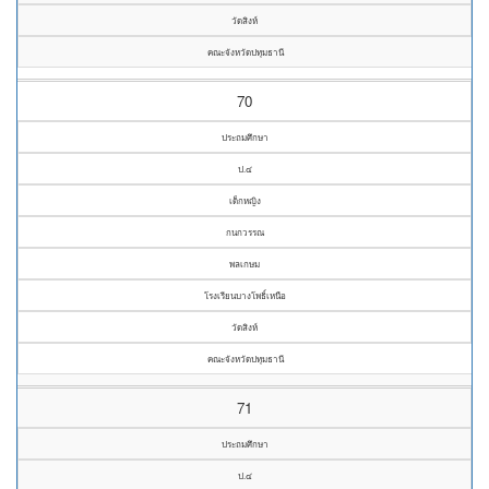
วัดสิงห์
คณะจังหวัดปทุมธานี
70
ประถมศึกษา
ป.๔
เด็กหญิง
กนกวรรณ
พลเกษม
โรงเรียนบางโพธิ์เหนือ
วัดสิงห์
คณะจังหวัดปทุมธานี
71
ประถมศึกษา
ป.๔