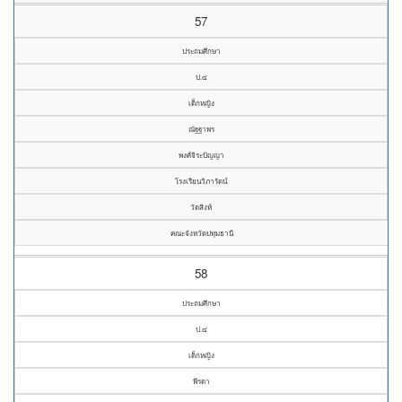
57
ประถมศึกษา
ป.๔
เด็กหญิง
ณัฐฐาพร
พงศ์จิระปัญญา
โรงเรียนวิภารัตน์
วัดสิงห์
คณะจังหวัดปทุมธานี
58
ประถมศึกษา
ป.๔
เด็กหญิง
พีรดา