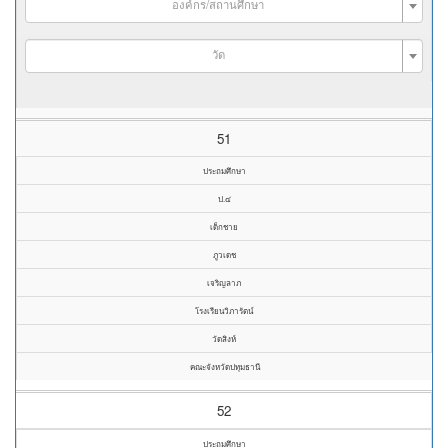
องค์กร/สถานศึกษา
วัด
51
ประถมศึกษา
ป.๔
เด็กชาย
ภูวเดช
เจริญลาภ
โรงเรียนวิภารัตน์
วัดสิงห์
คณะจังหวัดปทุมธานี
52
ประถมศึกษา