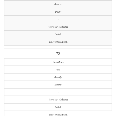
เด็กชาย
อาณกร
-
โรงเรียนบางโพธิ์เหนือ
วัดสิงห์
คณะจังหวัดปทุมธานี
72
ประถมศึกษา
ป.๔
เด็กหญิง
เขมินทรา
-
โรงเรียนบางโพธิ์เหนือ
วัดสิงห์
คณะจังหวัดปทุมธานี