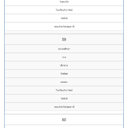
วันทะปรัง
โรงเรียนวิภารัตน์
วัดสิงห์
คณะจังหวัดปทุมธานี
59
ประถมศึกษา
ป.๔
เด็กชาย
กิตติพศ
ผลทอง
โรงเรียนวิภารัตน์
วัดสิงห์
คณะจังหวัดปทุมธานี
60