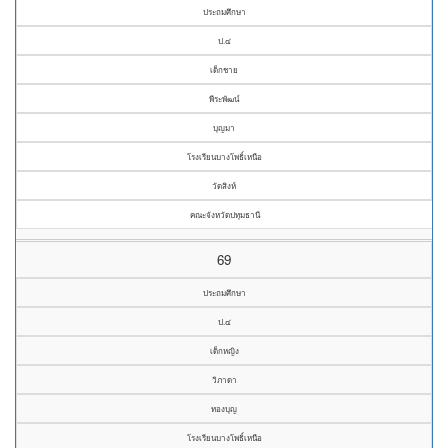
ประถมศึกษา
ป.๔
เด็กชาย
พีระพัฒน์
บุญมา
โรงเรียนบางโพธิ์เหนือ
วัดสิงห์
คณะจังหวัดปทุมธานี
69
ประถมศึกษา
ป.๔
เด็กหญิง
วิภาดา
ทองบุญ
โรงเรียนบางโพธิ์เหนือ