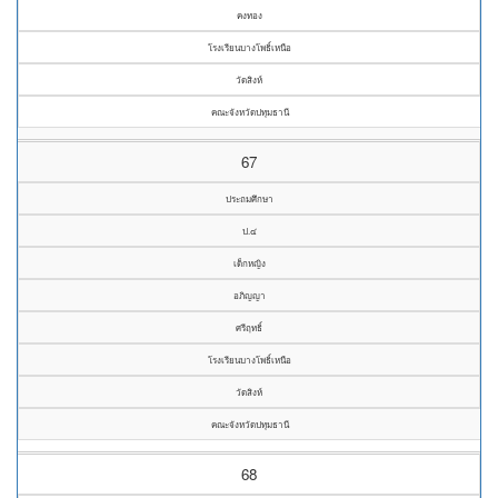
คงทอง
โรงเรียนบางโพธิ์เหนือ
วัดสิงห์
คณะจังหวัดปทุมธานี
67
ประถมศึกษา
ป.๔
เด็กหญิง
อภิญญา
ศรีฤทธิ์
โรงเรียนบางโพธิ์เหนือ
วัดสิงห์
คณะจังหวัดปทุมธานี
68