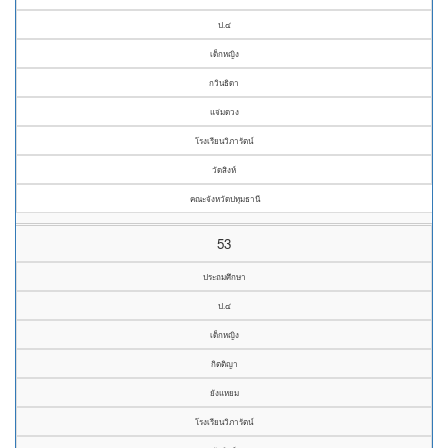
ป.๔
เด็กหญิง
กวินธิดา
แจ่มดวง
โรงเรียนวิภารัตน์
วัดสิงห์
คณะจังหวัดปทุมธานี
53
ประถมศึกษา
ป.๔
เด็กหญิง
กิตติญา
ยังแหยม
โรงเรียนวิภารัตน์