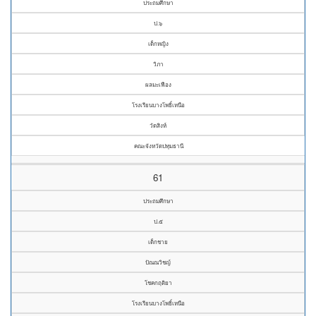
ประถมศึกษา
ป.๖
เด็กหญิง
วิภา
ผลมะเฟือง
โรงเรียนบางโพธิ์เหนือ
วัดสิงห์
คณะจังหวัดปทุมธานี
61
ประถมศึกษา
ป.๕
เด็กชาย
ปัณณวิชญ์
โชคกฤติยา
โรงเรียนบางโพธิ์เหนือ