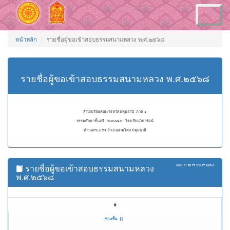
Toggle
navigation
หน้าหลัก
รายชื่อผู้ขอเข้าสอบธรรมสนามหลวง พ.ศ.๒๕๖๘
รายชื่อผู้ขอเข้าสอบธรรมสนามหลวง พ.ศ.๒๕๖๘
สำนักเรียนคณะจังหวัดปทุมธานี ภาค ๑
ธรรมศึกษาชั้นตรี - ๒๐๓๐๗๓ - โรงเรียนวิภารัตน์
ตำบลกระแชง อำเภอสามโคก ปทุมธานี
รายชื่อผู้ขอเข้าสอบธรรมสนามหลวง
แสดง
51 ถึง 77
จาก
77
ผลลัพธ์
พ.ศ.๒๕๖๘
#
ช่วงชั้น