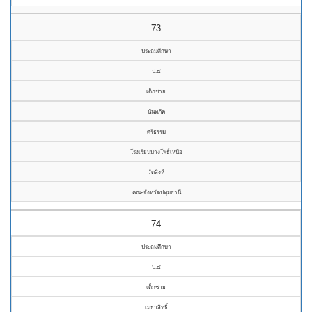
73
ประถมศึกษา
ป.๔
เด็กชาย
นันทภัค
ศรีธรรม
โรงเรียนบางโพธิ์เหนือ
วัดสิงห์
คณะจังหวัดปทุมธานี
74
ประถมศึกษา
ป.๔
เด็กชาย
เมธาสิทธิ์