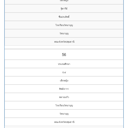
เด็กหญิง
ฐิตารีย์
ชื่นประสิทธิ์
โรงเรียนวัดนาบุญ
วัดนาบุญ
คณะจังหวัดปทุมธานี
56
ประถมศึกษา
ป.๔
เด็กหญิง
ทิพย์ธารา
พลายแก้ว
โรงเรียนวัดนาบุญ
วัดนาบุญ
คณะจังหวัดปทุมธานี