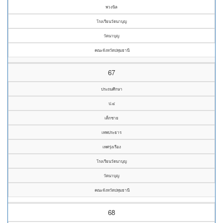
พวงนิล
โรงเรียนวัดนาบุญ
วัดนาบุญ
คณะจังหวัดปทุมธานี
67
ประถมศึกษา
ป.๔
เด็กชาย
เทพประธาร
เทศรุ่งเรือง
โรงเรียนวัดนาบุญ
วัดนาบุญ
คณะจังหวัดปทุมธานี
68