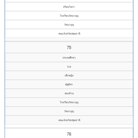
สร้อยโสภา
โรงเรียนวัดนาบุญ
วัดนาบุญ
คณะจังหวัดปทุมธานี
75
ประถมศึกษา
ป.๔
เด็กหญิง
ณัฐธิชา
ทองล้วน
โรงเรียนวัดนาบุญ
วัดนาบุญ
คณะจังหวัดปทุมธานี
76