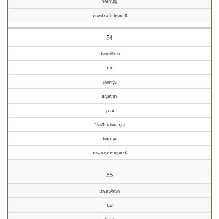
วัดนาบุญ
คณะจังหวัดปทุมธานี
54
ประถมศึกษา
ป.๔
เด็กหญิง
ธัญพิชชา
ชูช่วย
โรงเรียนวัดนาบุญ
วัดนาบุญ
คณะจังหวัดปทุมธานี
55
ประถมศึกษา
ป.๔