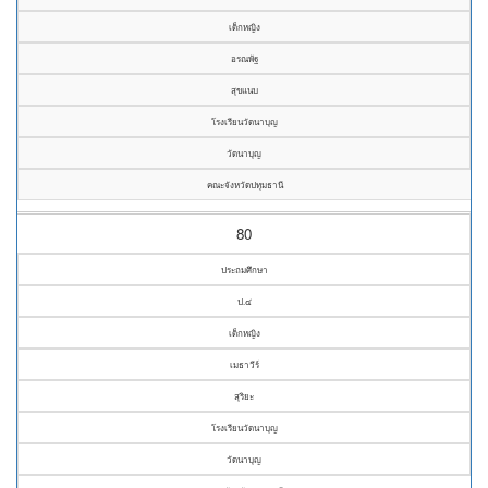
เด็กหญิง
อรณพัฐ
สุขแนบ
โรงเรียนวัดนาบุญ
วัดนาบุญ
คณะจังหวัดปทุมธานี
80
ประถมศึกษา
ป.๔
เด็กหญิง
เมธาวีร์
สุริยะ
โรงเรียนวัดนาบุญ
วัดนาบุญ