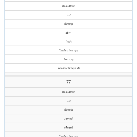
ประถมศึกษา
ป.๔
เด็กหญิง
อธิตา
กันอริ
โรงเรียนวัดนาบุญ
วัดนาบุญ
คณะจังหวัดปทุมธานี
77
ประถมศึกษา
ป.๔
เด็กหญิง
สุวรรณดี
ปลื้มสุทธิ์
โรงเรียนวัดนาบุญ