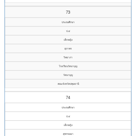
73
ประถมศึกษา
ป.๔
เด็กหญิง
สุภาพร
วิทยาภา
โรงเรียนวัดนาบุญ
วัดนาบุญ
คณะจังหวัดปทุมธานี
74
ประถมศึกษา
ป.๔
เด็กหญิง
สุพรรณษา