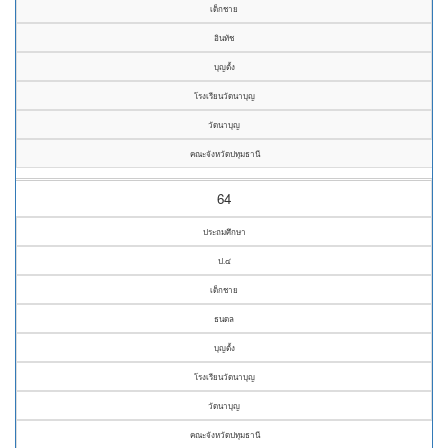
เด็กชาย
อินทัช
บุญตั้ง
โรงเรียนวัดนาบุญ
วัดนาบุญ
คณะจังหวัดปทุมธานี
64
ประถมศึกษา
ป.๔
เด็กชาย
ธนดล
บุญตั้ง
โรงเรียนวัดนาบุญ
วัดนาบุญ
คณะจังหวัดปทุมธานี