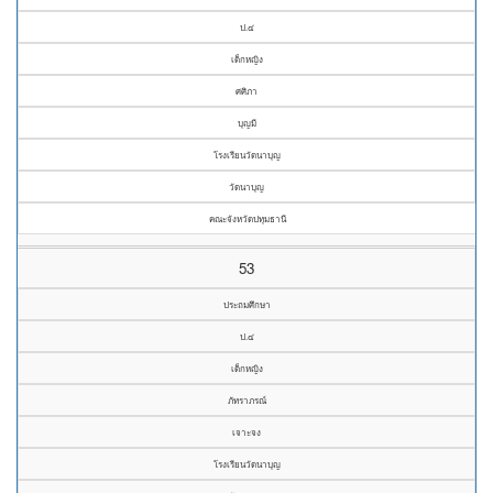
ป.๔
เด็กหญิง
ศศิภา
บุญมี
โรงเรียนวัดนาบุญ
วัดนาบุญ
คณะจังหวัดปทุมธานี
53
ประถมศึกษา
ป.๔
เด็กหญิง
ภัทราภรณ์
เจาะจง
โรงเรียนวัดนาบุญ