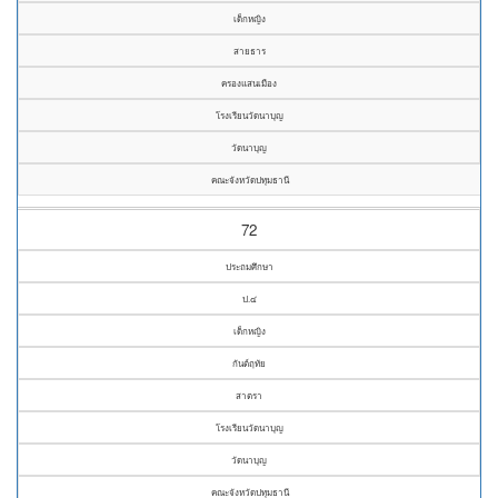
เด็กหญิง
สายธาร
ครองแสนเมือง
โรงเรียนวัดนาบุญ
วัดนาบุญ
คณะจังหวัดปทุมธานี
72
ประถมศึกษา
ป.๔
เด็กหญิง
กันต์ฤทัย
สาตรา
โรงเรียนวัดนาบุญ
วัดนาบุญ
คณะจังหวัดปทุมธานี