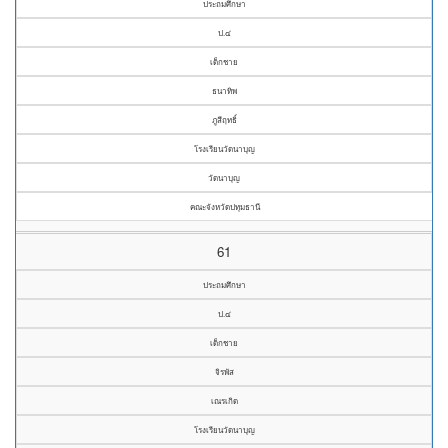
ประถมศึกษา
ป.๔
เด็กชาย
ธนาทิพ
ภูสีฤทธิ์
โรงเรียนวัดนาบุญ
วัดนาบุญ
คณะจังหวัดปทุมธานี
61
ประถมศึกษา
ป.๔
เด็กชาย
จิรพัส
เณรเกิด
โรงเรียนวัดนาบุญ