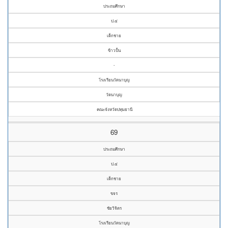
ประถมศึกษา
ป.๔
เด็กชาย
ข้าวปั้น
-
โรงเรียนวัดนาบุญ
วัดนาบุญ
คณะจังหวัดปทุมธานี
69
ประถมศึกษา
ป.๔
เด็กชาย
ขจร
ชัยวิจิตร
โรงเรียนวัดนาบุญ