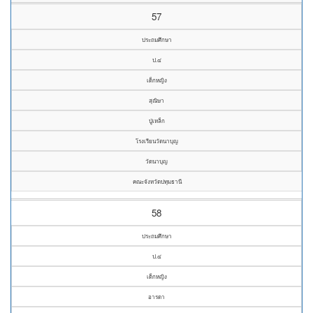
57
ประถมศึกษา
ป.๔
เด็กหญิง
สุณิษา
ปู่เหล็ก
โรงเรียนวัดนาบุญ
วัดนาบุญ
คณะจังหวัดปทุมธานี
58
ประถมศึกษา
ป.๔
เด็กหญิง
อารดา