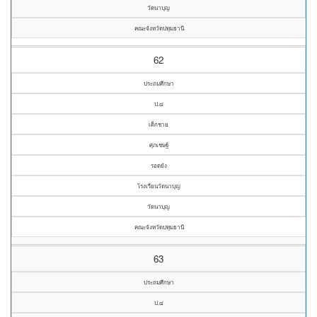
วัดนาบุญ
คณะจังหวัดปทุมธานี
62
ประถมศึกษา
ป.๔
เด็กชาย
ศุภเชษฐ์
รอดยัง
โรงเรียนวัดนาบุญ
วัดนาบุญ
คณะจังหวัดปทุมธานี
63
ประถมศึกษา
ป.๔