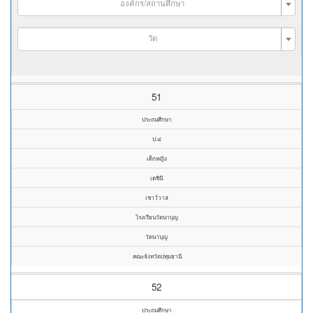
องค์กร/สถานศึกษา
วัด
51
ประถมศึกษา
ป.๔
เด็กหญิง
เตชินี
เชาว์วาส
โรงเรียนวัดนาบุญ
วัดนาบุญ
คณะจังหวัดปทุมธานี
52
ประถมศึกษา