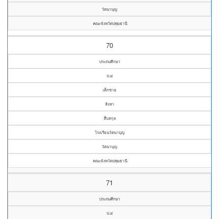
วัดนาบุญ
คณะจังหวัดปทุมธานี
70
ประถมศึกษา
ป.๔
เด็กชาย
สิงหา
สืบสกุล
โรงเรียนวัดนาบุญ
วัดนาบุญ
คณะจังหวัดปทุมธานี
71
ประถมศึกษา
ป.๔