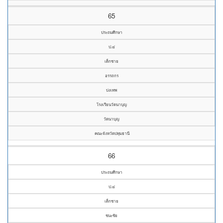
65
ประถมศึกษา
ป.๔
เด็กชาย
อรรถกร
บ่งเทพ
โรงเรียนวัดนาบุญ
วัดนาบุญ
คณะจังหวัดปทุมธานี
66
ประถมศึกษา
ป.๔
เด็กชาย
ชนะชัย