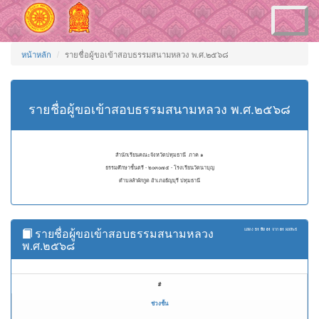
Toggle
navigation
หน้าหลัก
รายชื่อผู้ขอเข้าสอบธรรมสนามหลวง พ.ศ.๒๕๖๘
รายชื่อผู้ขอเข้าสอบธรรมสนามหลวง พ.ศ.๒๕๖๘
สำนักเรียนคณะจังหวัดปทุมธานี ภาค ๑
ธรรมศึกษาชั้นตรี - ๒๐๓๐๗๕ - โรงเรียนวัดนาบุญ
ตำบลลำผักกูด อำเภอธัญบุรี ปทุมธานี
รายชื่อผู้ขอเข้าสอบธรรมสนามหลวง
แสดง
51 ถึง 81
จาก
81
ผลลัพธ์
พ.ศ.๒๕๖๘
#
ช่วงชั้น