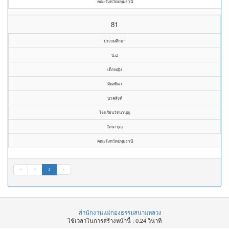
คณะจังหวัดปทุมธานี
81
ประถมศึกษา
ป.๔
เด็กหญิง
มัณฑิตา
นาคสิงห์
โรงเรียนวัดนาบุญ
วัดนาบุญ
คณะจังหวัดปทุมธานี
«
1
2
»
สำนักงานแม่กองธรรมสนามหลวง
ใช้เวลาในการสร้างหน้านี้ : 0.24 วินาที