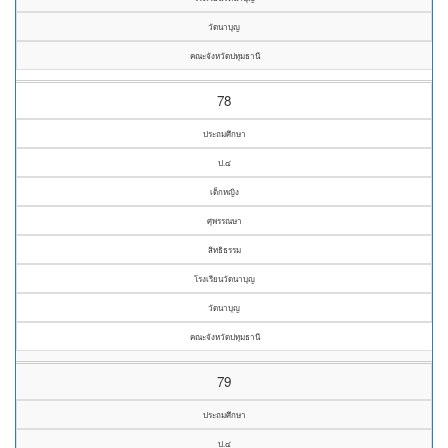
วัดนาบุญ
คณะจังหวัดปทุมธานี
78
ประถมศึกษา
ป.๔
เด็กหญิง
ศุพรรณษา
สิทธิธรรม
โรงเรียนวัดนาบุญ
วัดนาบุญ
คณะจังหวัดปทุมธานี
79
ประถมศึกษา
ป.๔