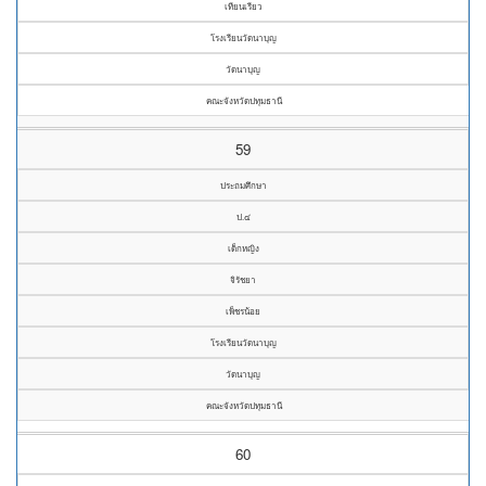
เทียนเรียว
โรงเรียนวัดนาบุญ
วัดนาบุญ
คณะจังหวัดปทุมธานี
59
ประถมศึกษา
ป.๔
เด็กหญิง
จิรัชยา
เพ็ชรน้อย
โรงเรียนวัดนาบุญ
วัดนาบุญ
คณะจังหวัดปทุมธานี
60