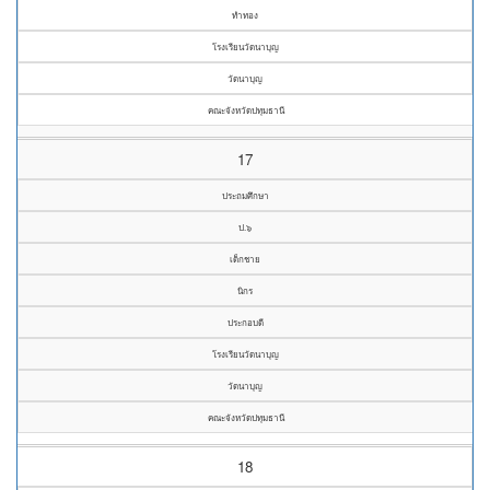
ทำทอง
โรงเรียนวัดนาบุญ
วัดนาบุญ
คณะจังหวัดปทุมธานี
17
ประถมศึกษา
ป.๖
เด็กชาย
นิกร
ประกอบดี
โรงเรียนวัดนาบุญ
วัดนาบุญ
คณะจังหวัดปทุมธานี
18