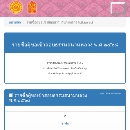
Toggle
navigation
หน้าหลัก
รายชื่อผู้ขอเข้าสอบธรรมสนามหลวง พ.ศ.๒๕๖๘
รายชื่อผู้ขอเข้าสอบธรรมสนามหลวง พ.ศ.๒๕๖๘
สำนักเรียนคณะจังหวัดปทุมธานี ภาค ๑
ธรรมศึกษาชั้นตรี - ๒๐๓๐๗๕ - โรงเรียนวัดนาบุญ
ตำบลลำผักกูด อำเภอธัญบุรี ปทุมธานี
รายชื่อผู้ขอเข้าสอบธรรมสนามหลวง
แสดง
1 ถึง 50
จาก
81
ผลลัพธ์
พ.ศ.๒๕๖๘
#
ช่วงชั้น