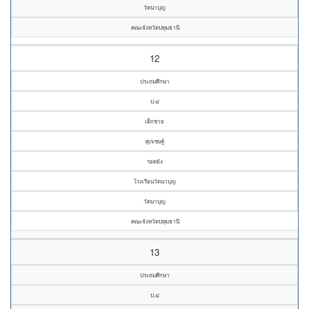
วัดนาบุญ
คณะจังหวัดปทุมธานี
12
ประถมศึกษา
ป.๔
เด็กชาย
ศุภเชษฐ์
รอดยัง
โรงเรียนวัดนาบุญ
วัดนาบุญ
คณะจังหวัดปทุมธานี
13
ประถมศึกษา
ป.๔