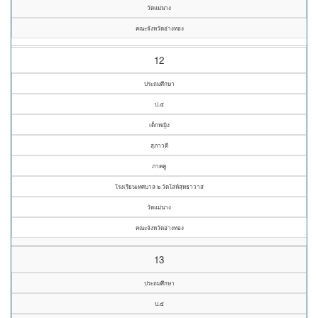
วัดแม่นาง
คณะจังหวัดอ่างทอง
12
ประถมศึกษา
ป.๕
เด็กหญิง
สุภาวดี
ภาคคู
โรงเรียนเทศบาล ๒ วัดโล่ห์สุทธาวาส
วัดแม่นาง
คณะจังหวัดอ่างทอง
13
ประถมศึกษา
ป.๕