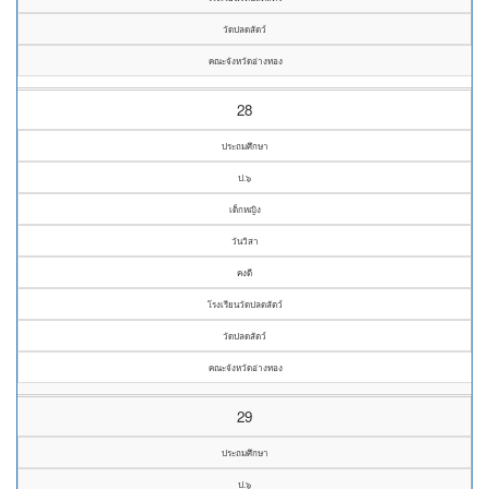
วัดปลดสัตว์
คณะจังหวัดอ่างทอง
28
ประถมศึกษา
ป.๖
เด็กหญิง
วันวิสา
คงดี
โรงเรียนวัดปลดสัตว์
วัดปลดสัตว์
คณะจังหวัดอ่างทอง
29
ประถมศึกษา
ป.๖