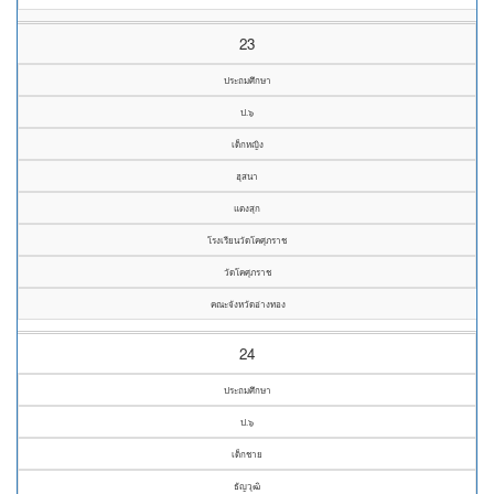
23
ประถมศึกษา
ป.๖
เด็กหญิง
ฮุสนา
แตงสุก
โรงเรียนวัดโคศุภราช
วัดโคศุภราช
คณะจังหวัดอ่างทอง
24
ประถมศึกษา
ป.๖
เด็กชาย
ธัญวุฒิ