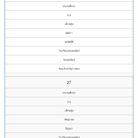
ประถมศึกษา
ป.๖
เด็กหญิง
สุพัตรา
พงษ์ศรีดี
โรงเรียนวัดปลดสัตว์
วัดปลดสัตว์
คณะจังหวัดอ่างทอง
27
ประถมศึกษา
ป.๖
เด็กหญิง
พัชญาพร
ปัญญา
โรงเรียนวัดปลดสัตว์