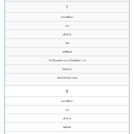
7
ประถมศึกษา
ป.๕
เด็กชาย
รชต
พรพิพัฒน์
โรงเรียนเทศบาล ๒ วัดโล่ห์สุทธาวาส
วัดแม่นาง
คณะจังหวัดอ่างทอง
8
ประถมศึกษา
ป.๕
เด็กชาย
พุฒิพงศ์