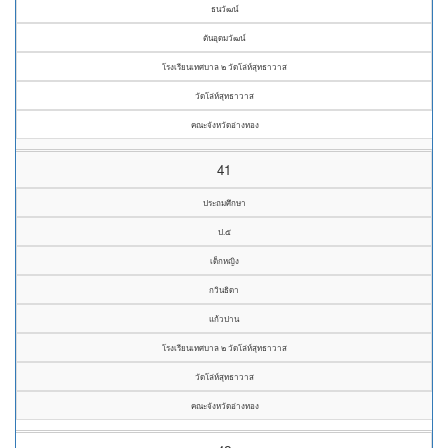
ธนวัฒน์
ตันอุดมวัฒน์
โรงเรียนเทศบาล ๒ วัดโล่ห์สุทธาวาส
วัดโล่ห์สุทธาวาส
คณะจังหวัดอ่างทอง
41
ประถมศึกษา
ป.๕
เด็กหญิง
กวินธิดา
แก้วปาน
โรงเรียนเทศบาล ๒ วัดโล่ห์สุทธาวาส
วัดโล่ห์สุทธาวาส
คณะจังหวัดอ่างทอง