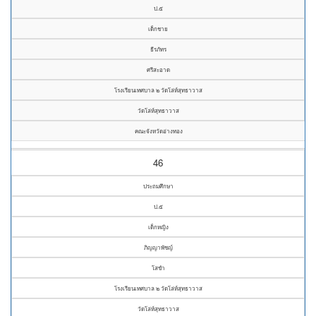
ป.๕
เด็กชาย
ธีรภัทร
ศรีสะอาด
โรงเรียนเทศบาล ๒ วัดโล่ห์สุทธาวาส
วัดโล่ห์สุทธาวาส
คณะจังหวัดอ่างทอง
46
ประถมศึกษา
ป.๕
เด็กหญิง
ภิญญาพัชญ์
โสขำ
โรงเรียนเทศบาล ๒ วัดโล่ห์สุทธาวาส
วัดโล่ห์สุทธาวาส