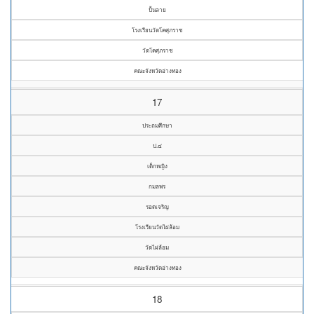
ปั้นลาย
โรงเรียนวัดโคศุภราช
วัดโคศุภราช
คณะจังหวัดอ่างทอง
17
ประถมศึกษา
ป.๔
เด็กหญิง
กมลพร
รอดเจริญ
โรงเรียนวัดไผ่ล้อม
วัดไผ่ล้อม
คณะจังหวัดอ่างทอง
18