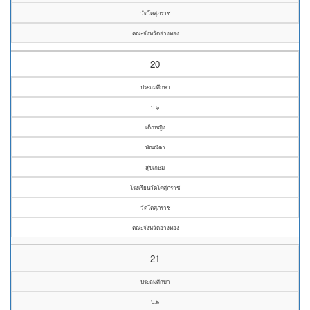
วัดโคศุภราช
คณะจังหวัดอ่างทอง
20
ประถมศึกษา
ป.๖
เด็กหญิง
พัณณิตา
สุขเกษม
โรงเรียนวัดโคศุภราช
วัดโคศุภราช
คณะจังหวัดอ่างทอง
21
ประถมศึกษา
ป.๖