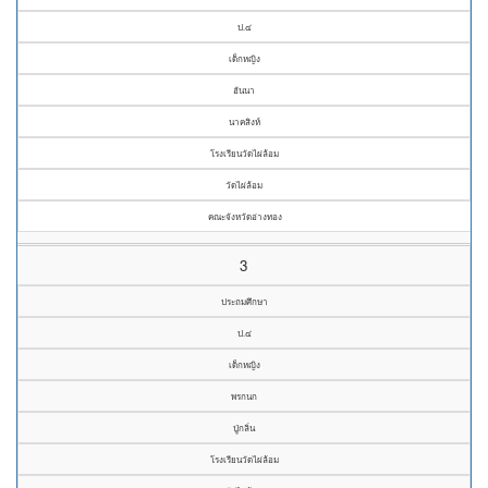
ป.๔
เด็กหญิง
ฮันนา
นาคสิงห์
โรงเรียนวัดไผ่ล้อม
วัดไผ่ล้อม
คณะจังหวัดอ่างทอง
3
ประถมศึกษา
ป.๔
เด็กหญิง
พรกนก
ปู่กลิ่น
โรงเรียนวัดไผ่ล้อม