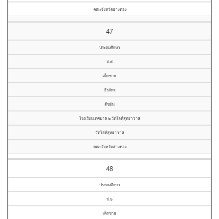
คณะจังหวัดอ่างทอง
47
ประถมศึกษา
ป.๕
เด็กชาย
ธีรภัทร
ดีขยัน
โรงเรียนเทศบาล ๒ วัดโล่ห์สุทธาวาส
วัดโล่ห์สุทธาวาส
คณะจังหวัดอ่างทอง
48
ประถมศึกษา
ป.๖
เด็กชาย