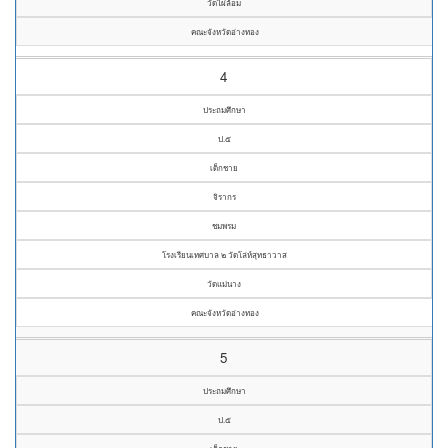
วัดไผ่ล้อม
คณะจังหวัดอ่างทอง
4
ประถมศึกษา
ป.๕
เด็กชาย
จิรากร
ชมพรม
โรงเรียนเทศบาล ๒ วัดโล่ห์สุทธาวาส
วัดแม่นาง
คณะจังหวัดอ่างทอง
5
ประถมศึกษา
ป.๕