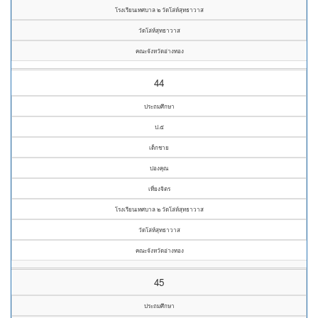
โรงเรียนเทศบาล ๒ วัดโล่ห์สุทธาวาส
วัดโล่ห์สุทธาวาส
คณะจังหวัดอ่างทอง
44
ประถมศึกษา
ป.๕
เด็กชาย
ปองคุณ
เที่ยงจิตร
โรงเรียนเทศบาล ๒ วัดโล่ห์สุทธาวาส
วัดโล่ห์สุทธาวาส
คณะจังหวัดอ่างทอง
45
ประถมศึกษา