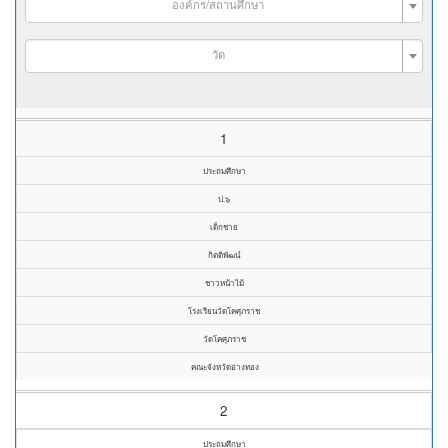
องค์กร/สถานศึกษา
วัด
1
ประถมศึกษา
ป.๖
เด็กชาย
กิตติพัฒน์
ชาวหน้าไม้
โรงเรียนวัดโคศุภราช
วัดโคศุภราช
คณะจังหวัดอ่างทอง
2
ประถมศึกษา