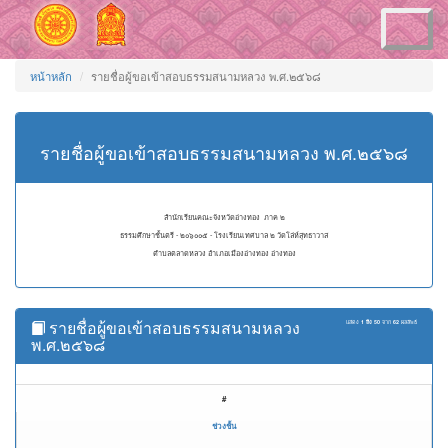
Toggle
navigation
หน้าหลัก
รายชื่อผู้ขอเข้าสอบธรรมสนามหลวง พ.ศ.๒๕๖๘
รายชื่อผู้ขอเข้าสอบธรรมสนามหลวง พ.ศ.๒๕๖๘
สำนักเรียนคณะจังหวัดอ่างทอง ภาค ๒
ธรรมศึกษาชั้นตรี - ๒๐๖๐๐๕ - โรงเรียนเทศบาล ๒ วัดโล่ห์สุทธาวาส
ตำบลตลาดหลวง อำเภอเมืองอ่างทอง อ่างทอง
รายชื่อผู้ขอเข้าสอบธรรมสนามหลวง
แสดง
1 ถึง 50
จาก
62
ผลลัพธ์
พ.ศ.๒๕๖๘
#
ช่วงชั้น