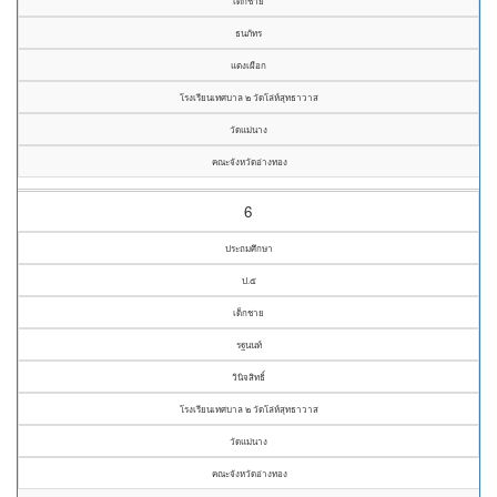
เด็กชาย
ธนภัทร
แตงเผือก
โรงเรียนเทศบาล ๒ วัดโล่ห์สุทธาวาส
วัดแม่นาง
คณะจังหวัดอ่างทอง
6
ประถมศึกษา
ป.๕
เด็กชาย
รฐนนท์
วินิจสิทธิ์
โรงเรียนเทศบาล ๒ วัดโล่ห์สุทธาวาส
วัดแม่นาง
คณะจังหวัดอ่างทอง