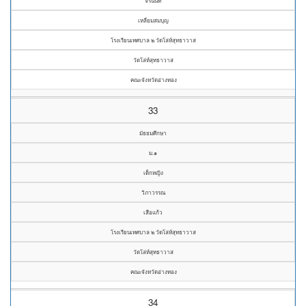
จิรนันท์
เหลี่ยมสมบุญ
โรงเรียนเทศบาล ๒ วัดโล่ห์สุทธาวาส
วัดโล่ห์สุทธาวาส
คณะจังหวัดอ่างทอง
33
มัธยมศึกษา
ม.๑
เด็กหญิง
วิภาวรรณ
เสือแก้ว
โรงเรียนเทศบาล ๒ วัดโล่ห์สุทธาวาส
วัดโล่ห์สุทธาวาส
คณะจังหวัดอ่างทอง
34