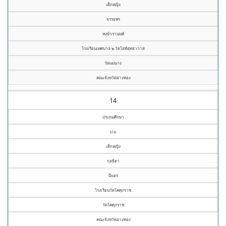
เด็กหญิง
จรรยพร
หงษ์วรานนท์
โรงเรียนเทศบาล ๒ วัดโล่ห์สุทธาวาส
วัดแม่นาง
คณะจังหวัดอ่างทอง
14
ประถมศึกษา
ป.๖
เด็กหญิง
กุลธิดา
มีแตร
โรงเรียนวัดโคศุภราช
วัดโคศุภราช
คณะจังหวัดอ่างทอง