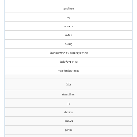
อุดมศึกษา
ครู
นางสาว
เฉลียว
วงชมภู
โรงเรียนเทศบาล ๒ วัดโล่ห์สุทธาวาส
วัดโล่ห์สุทธาวาส
คณะจังหวัดอ่างทอง
35
ประถมศึกษา
ป.๖
เด็กชาย
ธนพัฒน์
รุ่งเรือง