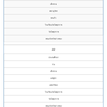
เด็กชาย
ศตายุภัทร
พรแก้ว
โรงเรียนวัดโคศุภราช
วัดโคศุภราช
คณะจังหวัดอ่างทอง
22
ประถมศึกษา
ป.๖
เด็กชาย
อณัฐชา
เพชรวิจิตร
โรงเรียนวัดโคศุภราช
วัดโคศุภราช
คณะจังหวัดอ่างทอง