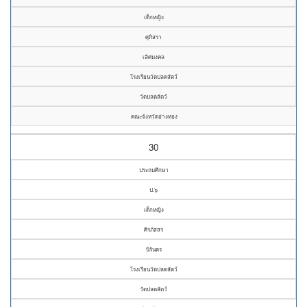
เด็กหญิง
ศุภิสรา
เลิศมงคล
โรงเรียนวัดปลดสัตว์
วัดปลดสัตว์
คณะจังหวัดอ่างทอง
30
ประถมศึกษา
ป.๖
เด็กหญิง
ศิรภัสสร
นิรันดร
โรงเรียนวัดปลดสัตว์
วัดปลดสัตว์