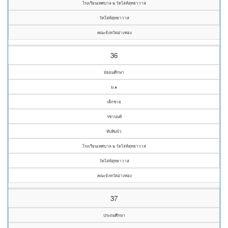
โรงเรียนเทศบาล ๒ วัดโล่ห์สุทธาวาส
วัดโล่ห์สุทธาวาส
คณะจังหวัดอ่างทอง
36
มัธยมศึกษา
ม.๑
เด็กชาย
รชานนท์
ทับทิมบัว
โรงเรียนเทศบาล ๒ วัดโล่ห์สุทธาวาส
วัดโล่ห์สุทธาวาส
คณะจังหวัดอ่างทอง
37
ประถมศึกษา