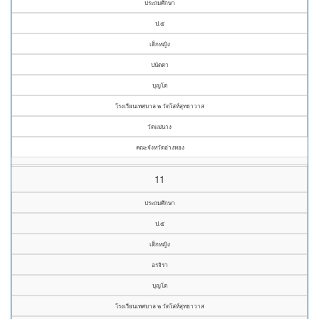
ประถมศึกษา
ป.๕
เด็กหญิง
ปนัดดา
บุญโต
โรงเรียนเทศบาล ๒ วัดโล่ห์สุทธาวาส
วัดแม่นาง
คณะจังหวัดอ่างทอง
11
ประถมศึกษา
ป.๕
เด็กหญิง
อรจิรา
บุญโต
โรงเรียนเทศบาล ๒ วัดโล่ห์สุทธาวาส