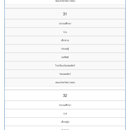
คณะจังหวัดอ่างทอง
31
ประถมศึกษา
ป.๖
เด็กชาย
ปรเมษฐ์
ผลทิพย์
โรงเรียนวัดปลดสัตว์
วัดปลดสัตว์
คณะจังหวัดอ่างทอง
32
ประถมศึกษา
ป.๕
เด็กหญิง