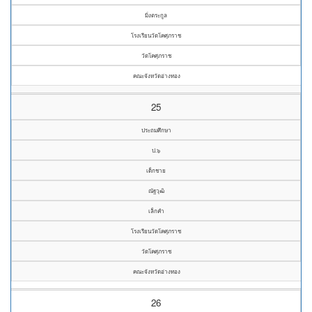
มิ่งตระกูล
โรงเรียนวัดโคศุภราช
วัดโคศุภราช
คณะจังหวัดอ่างทอง
25
ประถมศึกษา
ป.๖
เด็กชาย
ณัฐวุฒิ
เล็กคำ
โรงเรียนวัดโคศุภราช
วัดโคศุภราช
คณะจังหวัดอ่างทอง
26