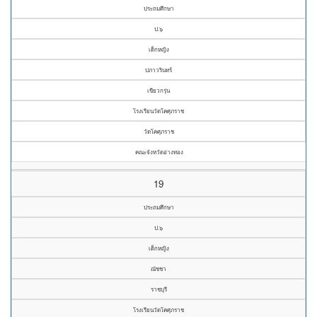
ประถมศึกษา
ป.๖
เด็กหญิง
ปภาวรินทร์
เขียวกรุ่น
โรงเรียนวัดโคศุภราช
วัดโคศุภราช
คณะจังหวัดอ่างทอง
19
ประถมศึกษา
ป.๖
เด็กหญิง
ณัชชา
ราชบุรี
โรงเรียนวัดโคศุภราช