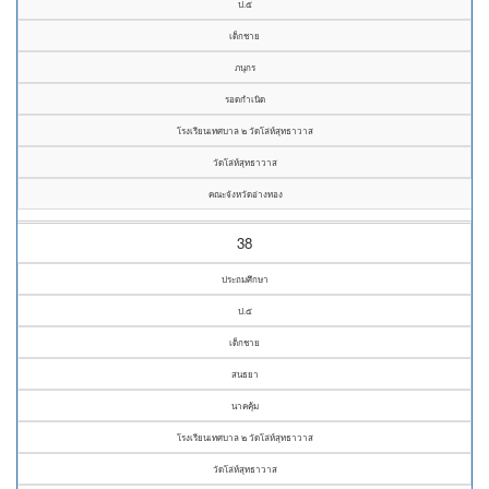
ป.๕
เด็กชาย
ภนุกร
รอดกำเนิด
โรงเรียนเทศบาล ๒ วัดโล่ห์สุทธาวาส
วัดโล่ห์สุทธาวาส
คณะจังหวัดอ่างทอง
38
ประถมศึกษา
ป.๕
เด็กชาย
สนธยา
นาคคุ้ม
โรงเรียนเทศบาล ๒ วัดโล่ห์สุทธาวาส
วัดโล่ห์สุทธาวาส