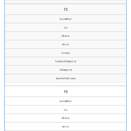
15
ประถมศึกษา
ป.๖
เด็กชาย
คิรากร
ม่วงอ่อน
โรงเรียนวัดโคศุภราช
วัดโคศุภราช
คณะจังหวัดอ่างทอง
16
ประถมศึกษา
ป.๖
เด็กชาย
ชยากร