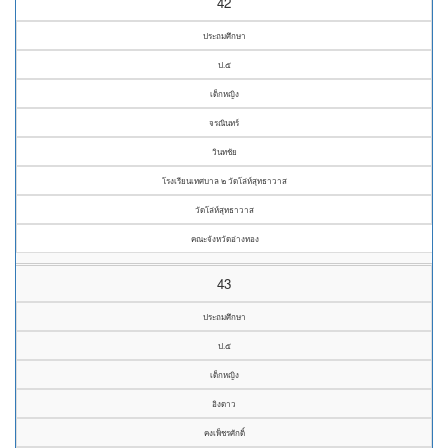
42
ประถมศึกษา
ป.๕
เด็กหญิง
จรณินทร์
วินทชัย
โรงเรียนเทศบาล ๒ วัดโล่ห์สุทธาวาส
วัดโล่ห์สุทธาวาส
คณะจังหวัดอ่างทอง
43
ประถมศึกษา
ป.๕
เด็กหญิง
อิงดาว
คงเพ็ชรศักดิ์