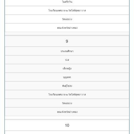
ไมตรีกวิน
โรงเรียนเทศบาล ๒ วัดโล่ห์สุทธาวาส
วัดแม่นาง
คณะจังหวัดอ่างทอง
9
ประถมศึกษา
ป.๕
เด็กหญิง
บุญยพร
พันธุ์ไธสง
โรงเรียนเทศบาล ๒ วัดโล่ห์สุทธาวาส
วัดแม่นาง
คณะจังหวัดอ่างทอง
10