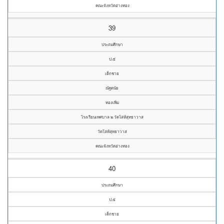
คณะจังหวัดอ่างทอง
39
ประถมศึกษา
ป.๕
เด็กชาย
ณัฐดนัย
ทองเพิ่ม
โรงเรียนเทศบาล ๒ วัดโล่ห์สุทธาวาส
วัดโล่ห์สุทธาวาส
คณะจังหวัดอ่างทอง
40
ประถมศึกษา
ป.๕
เด็กชาย