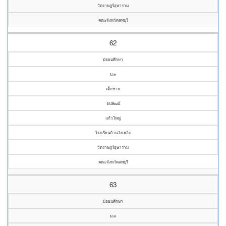
วัดราษฎร์อุษาราม
คณะจังหวัดลพบุรี
62
มัธยมศึกษา
ม.๓
เด็กชาย
ธนพัฒน์
แก้วใหญ่
โรงเรียนบ้านวังเพลิง
วัดราษฎร์อุษาราม
คณะจังหวัดลพบุรี
63
มัธยมศึกษา
ม.๓