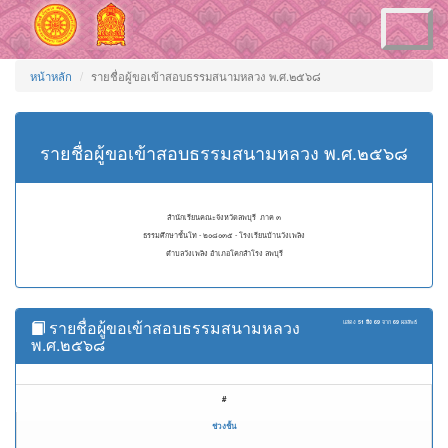
Toggle
navigation
หน้าหลัก
รายชื่อผู้ขอเข้าสอบธรรมสนามหลวง พ.ศ.๒๕๖๘
รายชื่อผู้ขอเข้าสอบธรรมสนามหลวง พ.ศ.๒๕๖๘
สำนักเรียนคณะจังหวัดลพบุรี ภาค ๓
ธรรมศึกษาชั้นโท - ๒๐๘๐๓๕ - โรงเรียนบ้านวังเพลิง
ตำบลวังเพลิง อำเภอโคกสำโรง ลพบุรี
รายชื่อผู้ขอเข้าสอบธรรมสนามหลวง
แสดง
51 ถึง 69
จาก
69
ผลลัพธ์
พ.ศ.๒๕๖๘
#
ช่วงชั้น