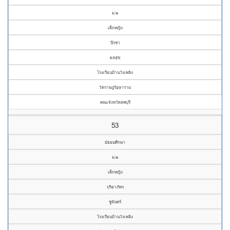
ม.๒
เด็กหญิง
นีรชา
ผลสุข
โรงเรียนบ้านวังเพลิง
วัดราษฎร์อุษาราม
คณะจังหวัดลพบุรี
53
มัธยมศึกษา
ม.๒
เด็กหญิง
ปริยาภัทร
ชูจันทร์
โรงเรียนบ้านวังเพลิง