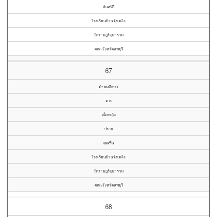
จันทร์ดี
โรงเรียนบ้านวังเพลิง
วัดราษฎร์อุษาราม
คณะจังหวัดลพบุรี
67
มัธยมศึกษา
ม.๓
เด็กหญิง
ปราย
คุณชื่น
โรงเรียนบ้านวังเพลิง
วัดราษฎร์อุษาราม
คณะจังหวัดลพบุรี
68