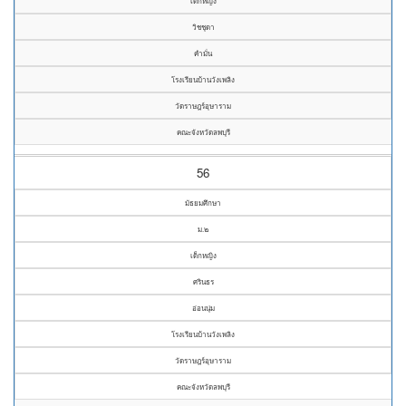
เด็กหญิง
วิชชุดา
คำมั่น
โรงเรียนบ้านวังเพลิง
วัดราษฎร์อุษาราม
คณะจังหวัดลพบุรี
56
มัธยมศึกษา
ม.๒
เด็กหญิง
ศรินธร
อ่อนนุ่ม
โรงเรียนบ้านวังเพลิง
วัดราษฎร์อุษาราม
คณะจังหวัดลพบุรี