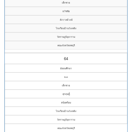
เด็กชาย
ธวัชชัย
สังวาลย์วงษ์
โรงเรียนบ้านวังเพลิง
วัดราษฎร์อุษาราม
คณะจังหวัดลพบุรี
64
มัธยมศึกษา
ม.๓
เด็กชาย
สุกฤษฎิ์
สนั่นพร้อม
โรงเรียนบ้านวังเพลิง
วัดราษฎร์อุษาราม
คณะจังหวัดลพบุรี