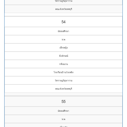
วัดราษฎร์อุษาราม
คณะจังหวัดลพบุรี
54
มัธยมศึกษา
ม.๒
เด็กหญิง
ยิ่งลักษณ์
กลิ่นนวน
โรงเรียนบ้านวังเพลิง
วัดราษฎร์อุษาราม
คณะจังหวัดลพบุรี
55
มัธยมศึกษา
ม.๒