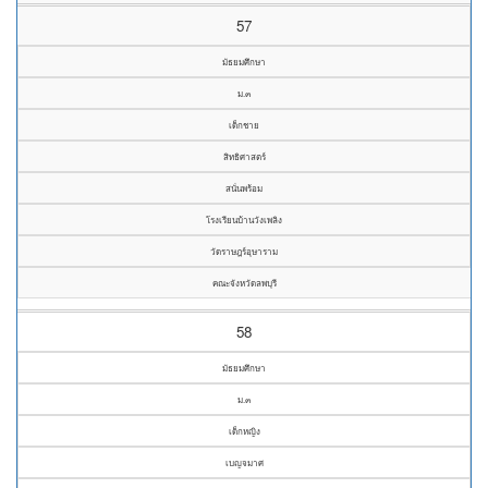
57
มัธยมศึกษา
ม.๓
เด็กชาย
สิทธิศาสตร์
สนั่นพร้อม
โรงเรียนบ้านวังเพลิง
วัดราษฎร์อุษาราม
คณะจังหวัดลพบุรี
58
มัธยมศึกษา
ม.๓
เด็กหญิง
เบญจมาศ