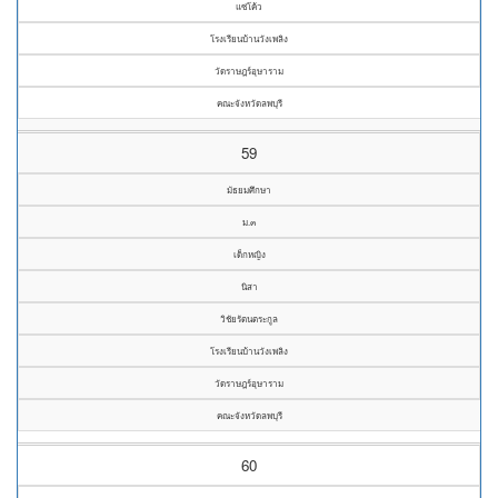
แซ่โค้ว
โรงเรียนบ้านวังเพลิง
วัดราษฎร์อุษาราม
คณะจังหวัดลพบุรี
59
มัธยมศึกษา
ม.๓
เด็กหญิง
นิสา
วิชัยรัตนตระกูล
โรงเรียนบ้านวังเพลิง
วัดราษฎร์อุษาราม
คณะจังหวัดลพบุรี
60