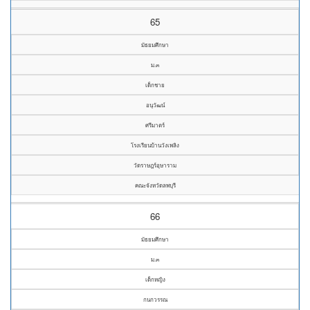
65
มัธยมศึกษา
ม.๓
เด็กชาย
อนุวัฒน์
ศรีมาตร์
โรงเรียนบ้านวังเพลิง
วัดราษฎร์อุษาราม
คณะจังหวัดลพบุรี
66
มัธยมศึกษา
ม.๓
เด็กหญิง
กนกวรรณ