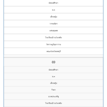
มัธยมศึกษา
ม.๓
เด็กหญิง
วรรณนิสา
แท่นขุนทด
โรงเรียนบ้านวังเพลิง
วัดราษฎร์อุษาราม
คณะจังหวัดลพบุรี
69
มัธยมศึกษา
ม.๓
เด็กหญิง
วีรดา
นาคประเสริฐ
โรงเรียนบ้านวังเพลิง