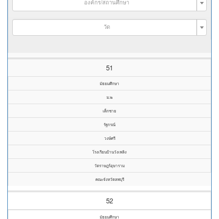
องค์กร/สถานศึกษา
วัด
51
มัธยมศึกษา
ม.๒
เด็กชาย
รัฐกรณ์
วงษ์ศรี
โรงเรียนบ้านวังเพลิง
วัดราษฎร์อุษาราม
คณะจังหวัดลพบุรี
52
มัธยมศึกษา