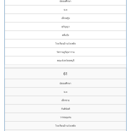
มัธยมศึกษา
ม.๓
เด็กหญิง
สุกัญญา
คลี่แป้ง
โรงเรียนบ้านวังเพลิง
วัดราษฎร์อุษาราม
คณะจังหวัดลพบุรี
61
มัธยมศึกษา
ม.๓
เด็กชาย
กันตินันท์
วรรณนุเสน
โรงเรียนบ้านวังเพลิง