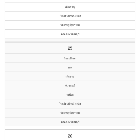
เค้าเจริญ
โรงเรียนบ้านวังเพลิง
วัดราษฎร์อุษาราม
คณะจังหวัดลพบุรี
25
มัธยมศึกษา
ม.๓
เด็กชาย
ทิวากรณ์
วงน้อย
โรงเรียนบ้านวังเพลิง
วัดราษฎร์อุษาราม
คณะจังหวัดลพบุรี
26