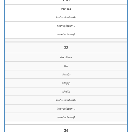
สาวิตรี
เขียววิลัย
โรงเรียนบ้านวังเพลิง
วัดราษฎร์อุษาราม
คณะจังหวัดลพบุรี
33
มัธยมศึกษา
ม.๓
เด็กหญิง
อภิญญา
เจริญใย
โรงเรียนบ้านวังเพลิง
วัดราษฎร์อุษาราม
คณะจังหวัดลพบุรี
34