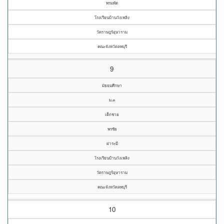
พรมทัต
โรงเรียนบ้านวังเพลิง
วัดราษฎร์อุษาราม
คณะจังหวัดลพบุรี
9
มัธยมศึกษา
ม.๓
เด็กชาย
พรชัย
ฝาระมี
โรงเรียนบ้านวังเพลิง
วัดราษฎร์อุษาราม
คณะจังหวัดลพบุรี
10