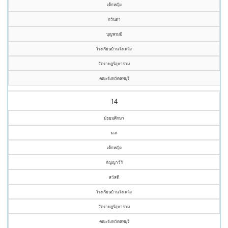
เด็กหญิง
กวินตา
บุญพรมมี
โรงเรียนบ้านวังเพลิง
วัดราษฎร์อุษาราม
คณะจังหวัดลพบุรี
14
มัธยมศึกษา
ม.๓
เด็กหญิง
กัญญาวีร์
สวัสดี
โรงเรียนบ้านวังเพลิง
วัดราษฎร์อุษาราม
คณะจังหวัดลพบุรี