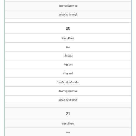
วัดราษฎร์อุษาราม
คณะจังหวัดลพบุรี
20
มัธยมศึกษา
ม.๓
เด็กหญิง
พิชชาพร
สร้อยสนธิ
โรงเรียนบ้านวังเพลิง
วัดราษฎร์อุษาราม
คณะจังหวัดลพบุรี
21
มัธยมศึกษา
ม.๓