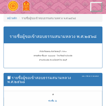
Toggle
navigation
หน้าหลัก
รายชื่อผู้ขอเข้าสอบธรรมสนามหลวง พ.ศ.๒๕๖๘
รายชื่อผู้ขอเข้าสอบธรรมสนามหลวง พ.ศ.๒๕๖๘
สำนักเรียนคณะจังหวัดลพบุรี ภาค ๓
ธรรมศึกษาชั้นเอก - ๒๐๘๐๓๕ - โรงเรียนบ้านวังเพลิง
ตำบลวังเพลิง อำเภอโคกสำโรง ลพบุรี
รายชื่อผู้ขอเข้าสอบธรรมสนามหลวง
แสดง
1 ถึง 34
จาก
34
ผลลัพธ์
พ.ศ.๒๕๖๘
#
ช่วงชั้น