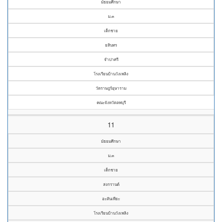
มัธยมศึกษา
ม.๓
เด็กชาย
ยสินทร
จำปาศรี
โรงเรียนบ้านวังเพลิง
วัดราษฎร์อุษาราม
คณะจังหวัดลพบุรี
11
มัธยมศึกษา
ม.๓
เด็กชาย
สงกรานต์
อะสันเทียะ
โรงเรียนบ้านวังเพลิง