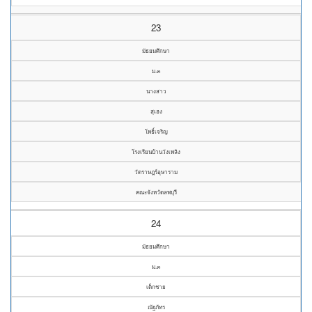
23
มัธยมศึกษา
ม.๓
นางสาว
สุเฮง
โพธิ์เจริญ
โรงเรียนบ้านวังเพลิง
วัดราษฎร์อุษาราม
คณะจังหวัดลพบุรี
24
มัธยมศึกษา
ม.๓
เด็กชาย
ณัฐภัทร