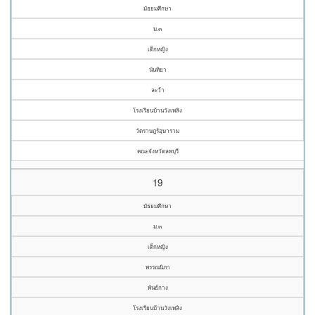
มัธยมศึกษา
ม.๓
เด็กหญิง
นันทิยา
ละว้า
โรงเรียนบ้านวังเพลิง
วัดราษฎร์อุษาราม
คณะจังหวัดลพบุรี
19
มัธยมศึกษา
ม.๓
เด็กหญิง
พรรณนิภา
พันธ์กาง
โรงเรียนบ้านวังเพลิง