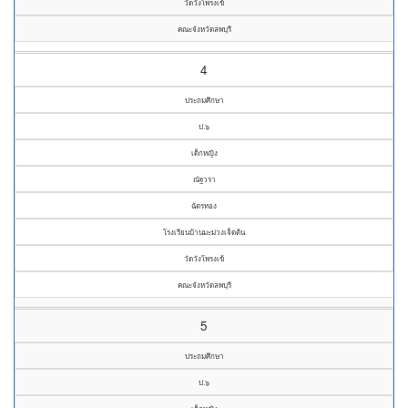
วัดวังโพรงเข้
คณะจังหวัดลพบุรี
4
ประถมศึกษา
ป.๖
เด็กหญิง
ณัฐวรา
ฉัตรทอง
โรงเรียนบ้านมะม่วงเจ็ดต้น
วัดวังโพรงเข้
คณะจังหวัดลพบุรี
5
ประถมศึกษา
ป.๖