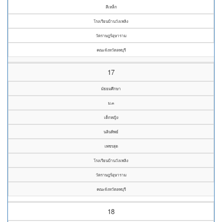
สีเหล็ก
โรงเรียนบ้านวังเพลิง
วัดราษฎร์อุษาราม
คณะจังหวัดลพบุรี
17
มัธยมศึกษา
ม.๓
เด็กหญิง
นลินทิพย์
เพชรสุด
โรงเรียนบ้านวังเพลิง
วัดราษฎร์อุษาราม
คณะจังหวัดลพบุรี
18