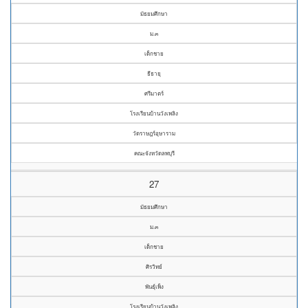
มัธยมศึกษา
ม.๓
เด็กชาย
ธีธายุ
ศรีมาตร์
โรงเรียนบ้านวังเพลิง
วัดราษฎร์อุษาราม
คณะจังหวัดลพบุรี
27
มัธยมศึกษา
ม.๓
เด็กชาย
ศิรวิทย์
พันธุ์เพ็ง
โรงเรียนบ้านวังเพลิง