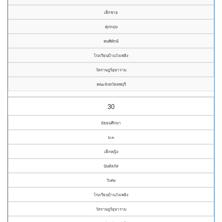
เด็กชาย
ศุภกฤษ
คนพิทักษ์
โรงเรียนบ้านวังเพลิง
วัดราษฎร์อุษาราม
คณะจังหวัดลพบุรี
30
มัธยมศึกษา
ม.๓
เด็กหญิง
นันท์ลภัส
วิเศษ
โรงเรียนบ้านวังเพลิง
วัดราษฎร์อุษาราม