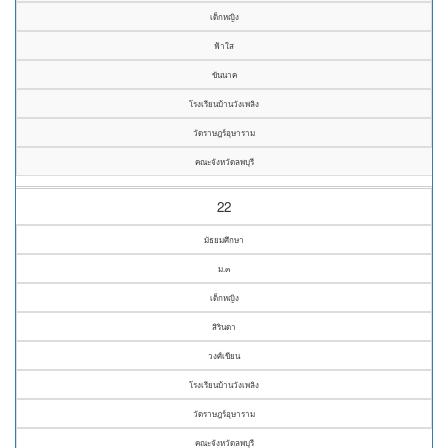
เด็กหญิง
ฟ้าใส
ขันนาค
โรงเรียนบ้านวังเพลิง
วัดราษฎร์อุษาราม
คณะจังหวัดลพบุรี
22
มัธยมศึกษา
ม.๓
เด็กหญิง
สิรินดา
วงศ์เขียน
โรงเรียนบ้านวังเพลิง
วัดราษฎร์อุษาราม
คณะจังหวัดลพบุรี