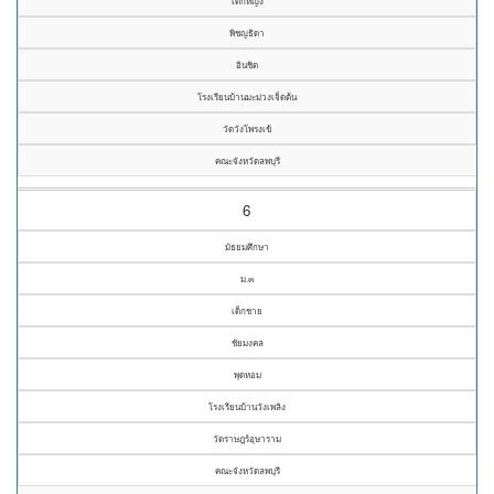
เด็กหญิง
พิชญธิดา
อินชิต
โรงเรียนบ้านมะม่วงเจ็ดต้น
วัดวังโพรงเข้
คณะจังหวัดลพบุรี
6
มัธยมศึกษา
ม.๓
เด็กชาย
ชัยมงคล
พุดหอม
โรงเรียนบ้านวังเพลิง
วัดราษฎร์อุษาราม
คณะจังหวัดลพบุรี