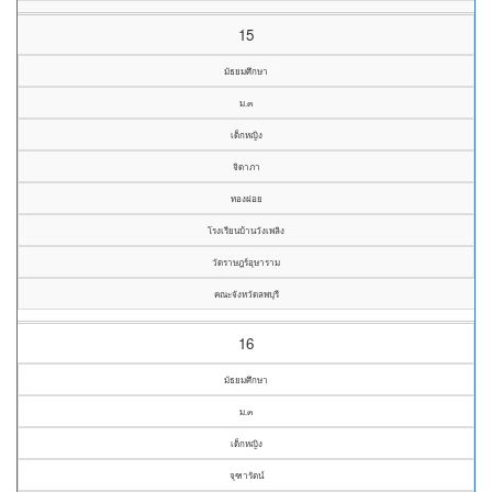
15
มัธยมศึกษา
ม.๓
เด็กหญิง
จิดาภา
ทองฝอย
โรงเรียนบ้านวังเพลิง
วัดราษฎร์อุษาราม
คณะจังหวัดลพบุรี
16
มัธยมศึกษา
ม.๓
เด็กหญิง
จุฑารัตน์