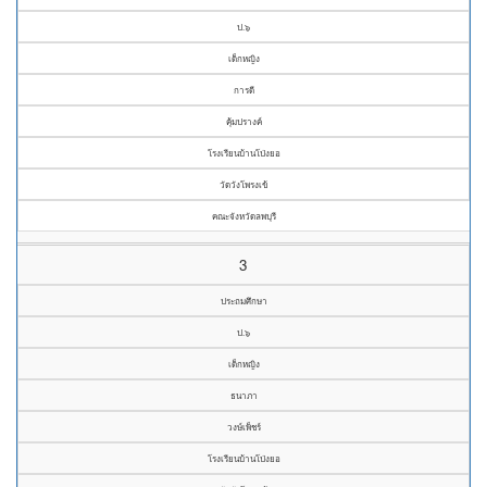
ป.๖
เด็กหญิง
การดี
คุ้มปรางค์
โรงเรียนบ้านโป่งยอ
วัดวังโพรงเข้
คณะจังหวัดลพบุรี
3
ประถมศึกษา
ป.๖
เด็กหญิง
ธนาภา
วงษ์เพ็ชร์
โรงเรียนบ้านโป่งยอ