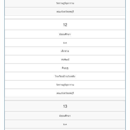
วัดราษฎร์อุษาราม
คณะจังหวัดลพบุรี
12
มัธยมศึกษา
ม.๓
เด็กชาย
สมพัฒน์
สีบุญชู
โรงเรียนบ้านวังเพลิง
วัดราษฎร์อุษาราม
คณะจังหวัดลพบุรี
13
มัธยมศึกษา
ม.๓