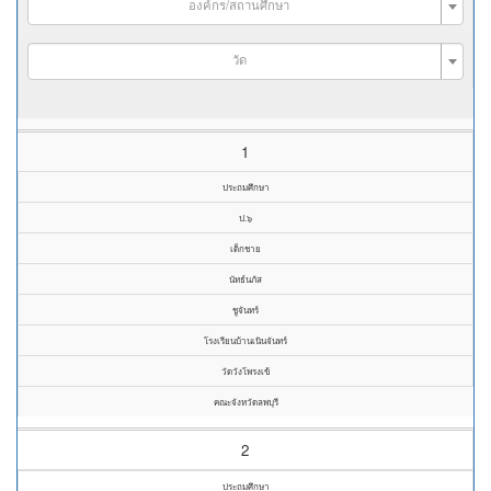
องค์กร/สถานศึกษา
วัด
1
ประถมศึกษา
ป.๖
เด็กชาย
นัทธ์นภัส
ชูจันทร์
โรงเรียนบ้านเนินจันทร์
วัดวังโพรงเข้
คณะจังหวัดลพบุรี
2
ประถมศึกษา