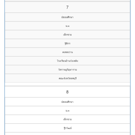
7
มัธยมศึกษา
ม.๓
เด็กชาย
ฐิติกร
คงพลปาน
โรงเรียนบ้านวังเพลิง
วัดราษฎร์อุษาราม
คณะจังหวัดลพบุรี
8
มัธยมศึกษา
ม.๓
เด็กชาย
ฐีรวัฒน์