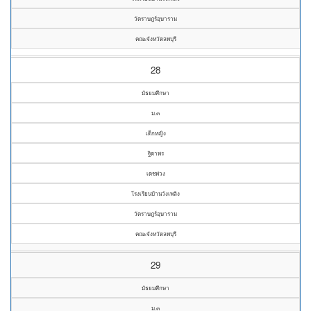
วัดราษฎร์อุษาราม
คณะจังหวัดลพบุรี
28
มัธยมศึกษา
ม.๓
เด็กหญิง
ฐิตาพร
เดชพ่วง
โรงเรียนบ้านวังเพลิง
วัดราษฎร์อุษาราม
คณะจังหวัดลพบุรี
29
มัธยมศึกษา
ม.๓