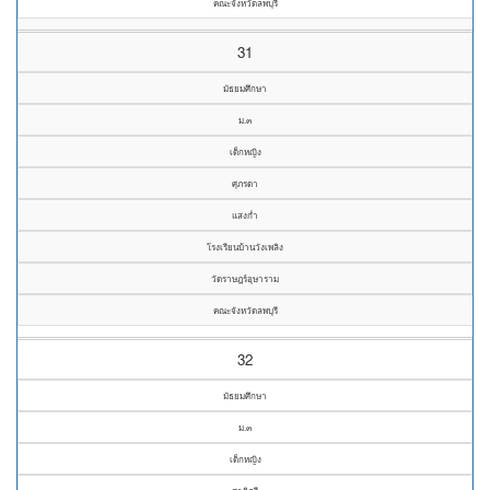
คณะจังหวัดลพบุรี
31
มัธยมศึกษา
ม.๓
เด็กหญิง
ศุภรดา
แสงก่ำ
โรงเรียนบ้านวังเพลิง
วัดราษฎร์อุษาราม
คณะจังหวัดลพบุรี
32
มัธยมศึกษา
ม.๓
เด็กหญิง