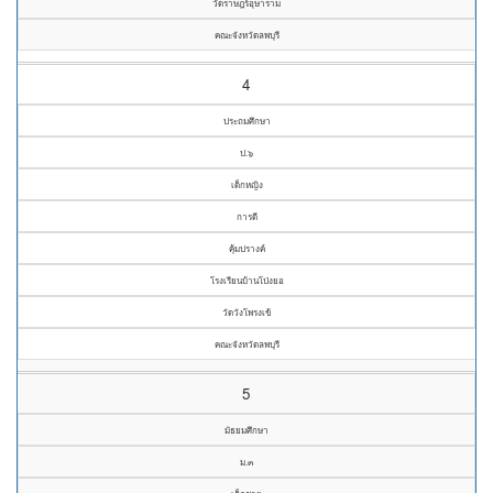
วัดราษฎร์อุษาราม
คณะจังหวัดลพบุรี
4
ประถมศึกษา
ป.๖
เด็กหญิง
การดี
คุ้มปรางค์
โรงเรียนบ้านโป่งยอ
วัดวังโพรงเข้
คณะจังหวัดลพบุรี
5
มัธยมศึกษา
ม.๓