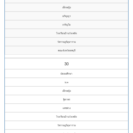
เด็กหญิง
อภิญญา
เจริญใย
โรงเรียนบ้านวังเพลิง
วัดราษฎร์อุษาราม
คณะจังหวัดลพบุรี
30
มัธยมศึกษา
ม.๓
เด็กหญิง
ฐิตาพร
เดชพ่วง
โรงเรียนบ้านวังเพลิง
วัดราษฎร์อุษาราม