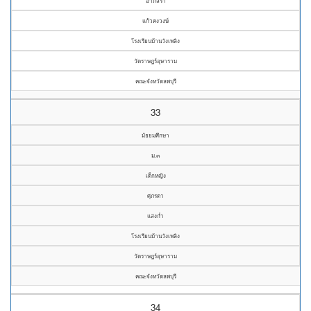
อาภัสรา
แก้วคงวงษ์
โรงเรียนบ้านวังเพลิง
วัดราษฎร์อุษาราม
คณะจังหวัดลพบุรี
33
มัธยมศึกษา
ม.๓
เด็กหญิง
ศุภรดา
แสงก่ำ
โรงเรียนบ้านวังเพลิง
วัดราษฎร์อุษาราม
คณะจังหวัดลพบุรี
34