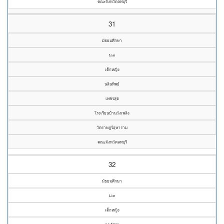
คณะจังหวัดลพบุรี
31
มัธยมศึกษา
ม.๓
เด็กหญิง
นลินทิพย์
เพชรสุด
โรงเรียนบ้านวังเพลิง
วัดราษฎร์อุษาราม
คณะจังหวัดลพบุรี
32
มัธยมศึกษา
ม.๓
เด็กหญิง