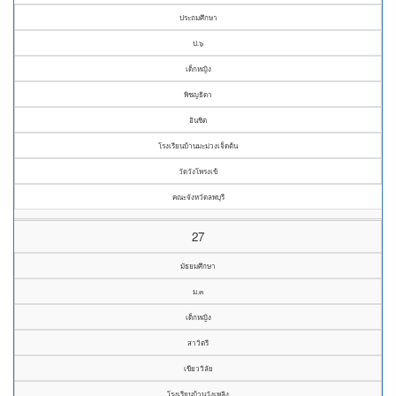
ประถมศึกษา
ป.๖
เด็กหญิง
พิชญธิดา
อินชิต
โรงเรียนบ้านมะม่วงเจ็ดต้น
วัดวังโพรงเข้
คณะจังหวัดลพบุรี
27
มัธยมศึกษา
ม.๓
เด็กหญิง
สาวิตรี
เขียววิลัย
โรงเรียนบ้านวังเพลิง