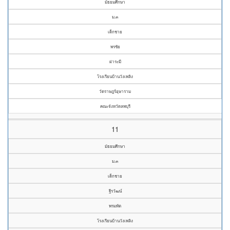
มัธยมศึกษา
ม.๓
เด็กชาย
พรชัย
ฝาระมี
โรงเรียนบ้านวังเพลิง
วัดราษฎร์อุษาราม
คณะจังหวัดลพบุรี
11
มัธยมศึกษา
ม.๓
เด็กชาย
ฐีรวัฒน์
พรมทัต
โรงเรียนบ้านวังเพลิง