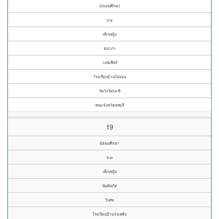
ประถมศึกษา
ป.๖
เด็กหญิง
ธนาภา
วงษ์เพ็ชร์
โรงเรียนบ้านโป่งยอ
วัดวังโพรงเข้
คณะจังหวัดลพบุรี
19
มัธยมศึกษา
ม.๓
เด็กหญิง
นันท์ลภัส
วิเศษ
โรงเรียนบ้านวังเพลิง