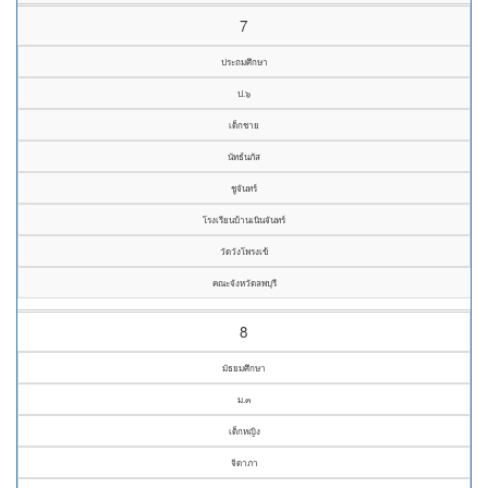
7
ประถมศึกษา
ป.๖
เด็กชาย
นัทธ์นภัส
ชูจันทร์
โรงเรียนบ้านเนินจันทร์
วัดวังโพรงเข้
คณะจังหวัดลพบุรี
8
มัธยมศึกษา
ม.๓
เด็กหญิง
จิดาภา