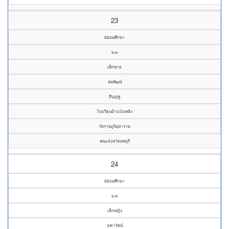
23
มัธยมศึกษา
ม.๓
เด็กชาย
สมพัฒน์
สีบุญชู
โรงเรียนบ้านวังเพลิง
วัดราษฎร์อุษาราม
คณะจังหวัดลพบุรี
24
มัธยมศึกษา
ม.๓
เด็กหญิง
จุฑารัตน์