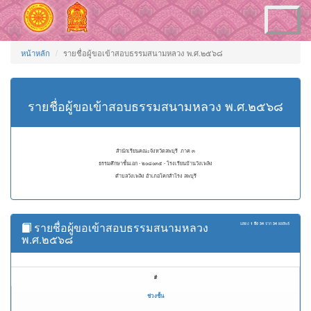
Toggle
navigation
หน้าหลัก
รายชื่อผู้ขอเข้าสอบธรรมสนามหลวง พ.ศ.๒๕๖๘
รายชื่อผู้ขอเข้าสอบธรรมสนามหลวง พ.ศ.๒๕๖๘
สำนักเรียนคณะจังหวัดลพบุรี ภาค ๓
ธรรมศึกษาชั้นเอก - ๒๐๘๐๓๕ - โรงเรียนบ้านวังเพลิง
ตำบลวังเพลิง อำเภอโคกสำโรง ลพบุรี
รายชื่อผู้ขอเข้าสอบธรรมสนามหลวง
แสดง
1 ถึง 34
จาก
34
ผลลัพธ์
พ.ศ.๒๕๖๘
#
ช่วงชั้น