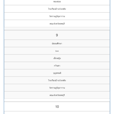
ทองฝอย
โรงเรียนบ้านวังเพลิง
วัดราษฎร์อุษาราม
คณะจังหวัดลพบุรี
9
มัธยมศึกษา
ม.๓
เด็กหญิง
กวินตา
บุญพรมมี
โรงเรียนบ้านวังเพลิง
วัดราษฎร์อุษาราม
คณะจังหวัดลพบุรี
10