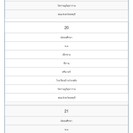
วัดราษฎร์อุษาราม
คณะจังหวัดลพบุรี
20
มัธยมศึกษา
ม.๓
เด็กชาย
ธีธายุ
ศรีมาตร์
โรงเรียนบ้านวังเพลิง
วัดราษฎร์อุษาราม
คณะจังหวัดลพบุรี
21
มัธยมศึกษา
ม.๓