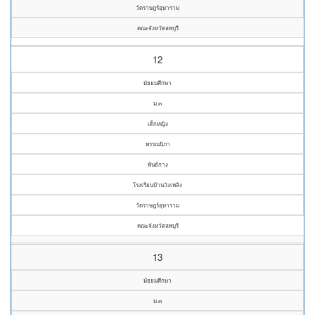
วัดราษฎร์อุษาราม
คณะจังหวัดลพบุรี
12
มัธยมศึกษา
ม.๓
เด็กหญิง
พรรณนิภา
พันธ์กาง
โรงเรียนบ้านวังเพลิง
วัดราษฎร์อุษาราม
คณะจังหวัดลพบุรี
13
มัธยมศึกษา
ม.๓