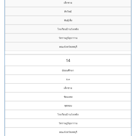
เด็กชาย
ศิรวิทย์
พันธุ์เพ็ง
โรงเรียนบ้านวังเพลิง
วัดราษฎร์อุษาราม
คณะจังหวัดลพบุรี
14
มัธยมศึกษา
ม.๓
เด็กชาย
ชัยมงคล
พุดหอม
โรงเรียนบ้านวังเพลิง
วัดราษฎร์อุษาราม
คณะจังหวัดลพบุรี