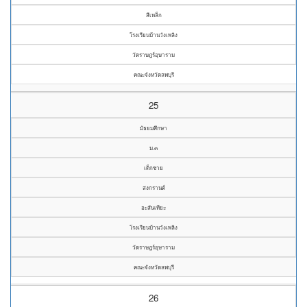
สีเหล็ก
โรงเรียนบ้านวังเพลิง
วัดราษฎร์อุษาราม
คณะจังหวัดลพบุรี
25
มัธยมศึกษา
ม.๓
เด็กชาย
สงกรานต์
อะสันเทียะ
โรงเรียนบ้านวังเพลิง
วัดราษฎร์อุษาราม
คณะจังหวัดลพบุรี
26