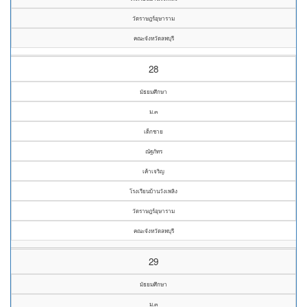
วัดราษฎร์อุษาราม
คณะจังหวัดลพบุรี
28
มัธยมศึกษา
ม.๓
เด็กชาย
ณัฐภัทร
เค้าเจริญ
โรงเรียนบ้านวังเพลิง
วัดราษฎร์อุษาราม
คณะจังหวัดลพบุรี
29
มัธยมศึกษา
ม.๓