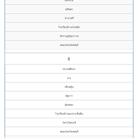
เด็กชาย
ยสินทร
จำปาศรี
โรงเรียนบ้านวังเพลิง
วัดราษฎร์อุษาราม
คณะจังหวัดลพบุรี
6
ประถมศึกษา
ป.๖
เด็กหญิง
ณัฐวรา
ฉัตรทอง
โรงเรียนบ้านมะม่วงเจ็ดต้น
วัดวังโพรงเข้
คณะจังหวัดลพบุรี