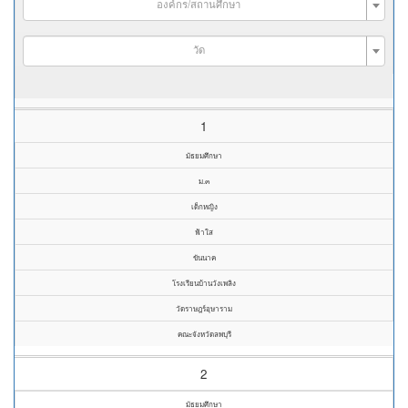
องค์กร/สถานศึกษา
วัด
1
มัธยมศึกษา
ม.๓
เด็กหญิง
ฟ้าใส
ขันนาค
โรงเรียนบ้านวังเพลิง
วัดราษฎร์อุษาราม
คณะจังหวัดลพบุรี
2
มัธยมศึกษา