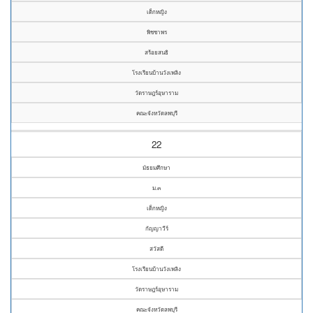
เด็กหญิง
พิชชาพร
สร้อยสนธิ
โรงเรียนบ้านวังเพลิง
วัดราษฎร์อุษาราม
คณะจังหวัดลพบุรี
22
มัธยมศึกษา
ม.๓
เด็กหญิง
กัญญาวีร์
สวัสดี
โรงเรียนบ้านวังเพลิง
วัดราษฎร์อุษาราม
คณะจังหวัดลพบุรี