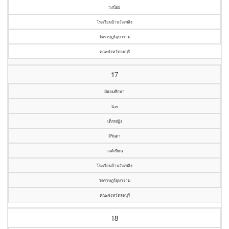
วงน้อย
โรงเรียนบ้านวังเพลิง
วัดราษฎร์อุษาราม
คณะจังหวัดลพบุรี
17
มัธยมศึกษา
ม.๓
เด็กหญิง
สิรินดา
วงศ์เขียน
โรงเรียนบ้านวังเพลิง
วัดราษฎร์อุษาราม
คณะจังหวัดลพบุรี
18