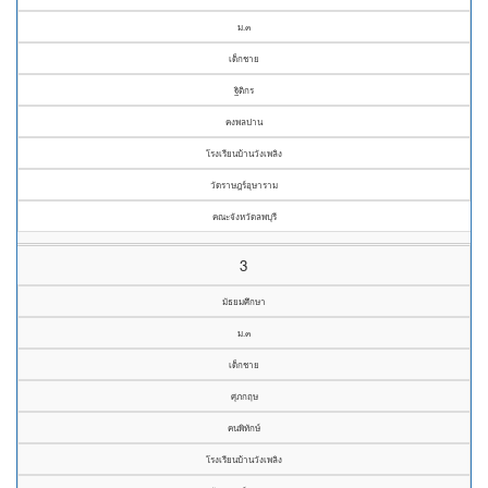
ม.๓
เด็กชาย
ฐิติกร
คงพลปาน
โรงเรียนบ้านวังเพลิง
วัดราษฎร์อุษาราม
คณะจังหวัดลพบุรี
3
มัธยมศึกษา
ม.๓
เด็กชาย
ศุภกฤษ
คนพิทักษ์
โรงเรียนบ้านวังเพลิง