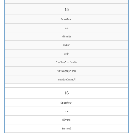
15
มัธยมศึกษา
ม.๓
เด็กหญิง
นันทิยา
ละว้า
โรงเรียนบ้านวังเพลิง
วัดราษฎร์อุษาราม
คณะจังหวัดลพบุรี
16
มัธยมศึกษา
ม.๓
เด็กชาย
ทิวากรณ์