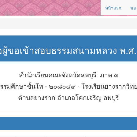
หน้าแรก
ขอ
่อผู้ขอเข้าสอบธรรมสนามหลวง พ.
สำนักเรียนคณะจังหวัดลพบุรี ภาค ๓
รรมศึกษาชั้นโท - ๒๐๘๐๔๙ - โรงเรียนยางรากวิท
ตำบลยางราก อำเภอโคกเจริญ ลพบุรี