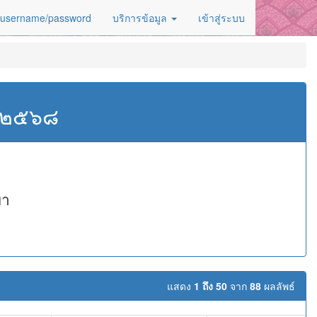
 username/password
บริการข้อมูล
เข้าสู่ระบบ
ศ.๒๕๖๘
ยา
แสดง
1 ถึง 50
จาก
88
ผลลัพธ์