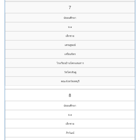
7
มัธยมศึกษา
ม.๑
เด็กชาย
เศรษฐพงษ์
เสงี่ยมจิตร
โรงเรียนบ้านโคกแสมสาร
วัดโคกสันคู
คณะจังหวัดลพบุรี
8
มัธยมศึกษา
ม.๑
เด็กชาย
ภีรวัฒน์