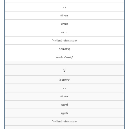
ม.๒
เด็กชาย
ภัทรพล
ระคำภา
โรงเรียนบ้านโคกแสมสาร
วัดโคกสันคู
คณะจังหวัดลพบุรี
3
มัธยมศึกษา
ม.๒
เด็กชาย
ณัฐสิทธิ์
บุญเกิด
โรงเรียนบ้านโคกแสมสาร