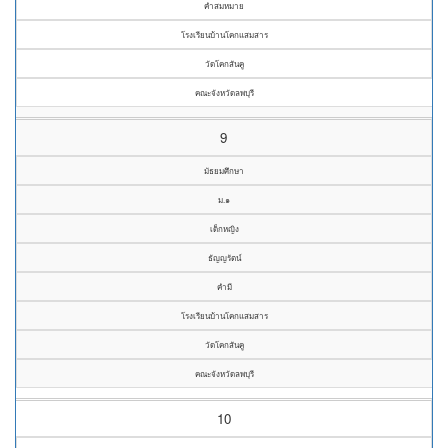
คำสมหมาย
โรงเรียนบ้านโคกแสมสาร
วัดโคกสันคู
คณะจังหวัดลพบุรี
9
มัธยมศึกษา
ม.๑
เด็กหญิง
ธัญญรัตน์
คำมี
โรงเรียนบ้านโคกแสมสาร
วัดโคกสันคู
คณะจังหวัดลพบุรี
10