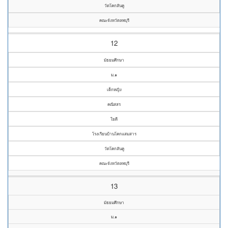
วัดโคกสันคู
คณะจังหวัดลพบุรี
12
มัธยมศึกษา
ม.๑
เด็กหญิง
คณิสสร
ใยดี
โรงเรียนบ้านโคกแสมสาร
วัดโคกสันคู
คณะจังหวัดลพบุรี
13
มัธยมศึกษา
ม.๑