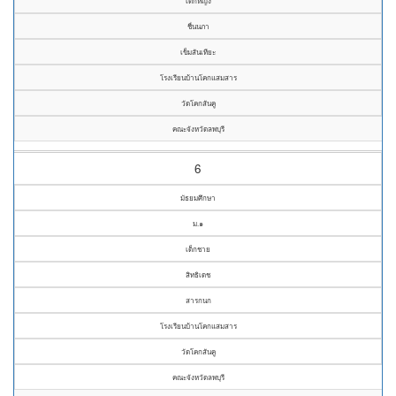
เด็กหญิง
ชื่นนภา
เข็มสันเทียะ
โรงเรียนบ้านโคกแสมสาร
วัดโคกสันคู
คณะจังหวัดลพบุรี
6
มัธยมศึกษา
ม.๑
เด็กชาย
สิทธิเดช
สารกนก
โรงเรียนบ้านโคกแสมสาร
วัดโคกสันคู
คณะจังหวัดลพบุรี