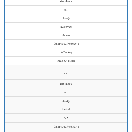
มัธยมศึกษา
ม.๑
เด็กหญิง
อนัญลักษณ์
อ้นวงษ์
โรงเรียนบ้านโคกแสมสาร
วัดโคกสันคู
คณะจังหวัดลพบุรี
11
มัธยมศึกษา
ม.๑
เด็กหญิง
ปิยนันท์
ใยดี
โรงเรียนบ้านโคกแสมสาร