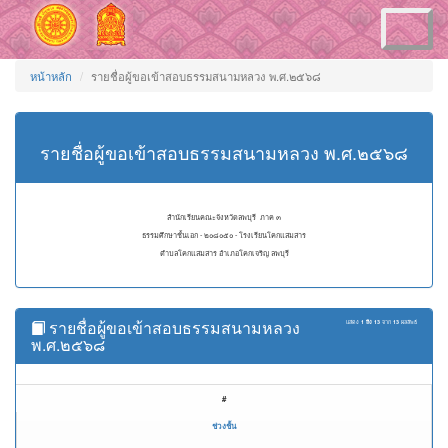
Toggle
navigation
หน้าหลัก
รายชื่อผู้ขอเข้าสอบธรรมสนามหลวง พ.ศ.๒๕๖๘
รายชื่อผู้ขอเข้าสอบธรรมสนามหลวง พ.ศ.๒๕๖๘
สำนักเรียนคณะจังหวัดลพบุรี ภาค ๓
ธรรมศึกษาชั้นเอก - ๒๐๘๐๕๐ - โรงเรียนโคกแสมสาร
ตำบลโคกแสมสาร อำเภอโคกเจริญ ลพบุรี
รายชื่อผู้ขอเข้าสอบธรรมสนามหลวง
แสดง
1 ถึง 13
จาก
13
ผลลัพธ์
พ.ศ.๒๕๖๘
#
ช่วงชั้น