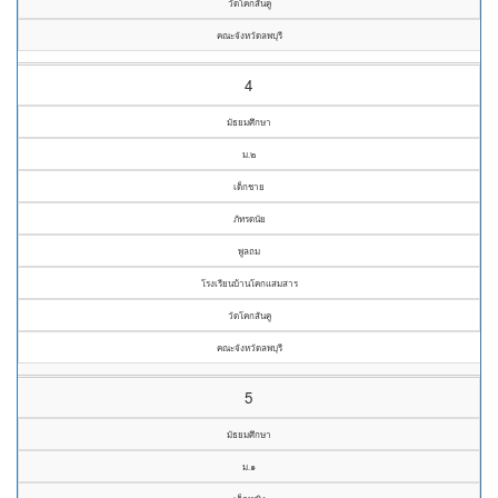
วัดโคกสันคู
คณะจังหวัดลพบุรี
4
มัธยมศึกษา
ม.๒
เด็กชาย
ภัทรดนัย
พูลถม
โรงเรียนบ้านโคกแสมสาร
วัดโคกสันคู
คณะจังหวัดลพบุรี
5
มัธยมศึกษา
ม.๑