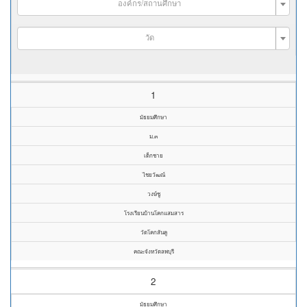
องค์กร/สถานศึกษา
วัด
1
มัธยมศึกษา
ม.๓
เด็กชาย
ไชยวัฒณ์
วงษ์ชู
โรงเรียนบ้านโคกแสมสาร
วัดโคกสันคู
คณะจังหวัดลพบุรี
2
มัธยมศึกษา