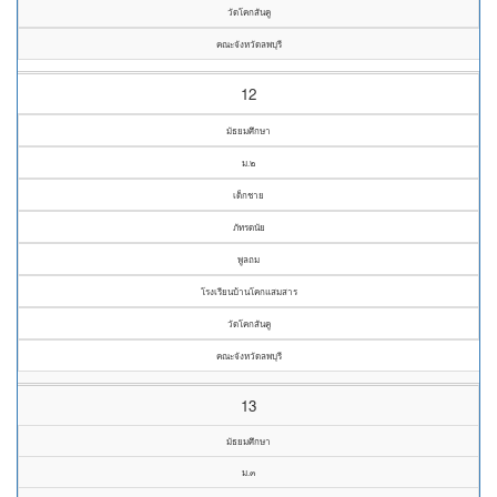
วัดโคกสันคู
คณะจังหวัดลพบุรี
12
มัธยมศึกษา
ม.๒
เด็กชาย
ภัทรดนัย
พูลถม
โรงเรียนบ้านโคกแสมสาร
วัดโคกสันคู
คณะจังหวัดลพบุรี
13
มัธยมศึกษา
ม.๓