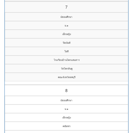
7
มัธยมศึกษา
ม.๑
เด็กหญิง
ปิยนันท์
ใยดี
โรงเรียนบ้านโคกแสมสาร
วัดโคกสันคู
คณะจังหวัดลพบุรี
8
มัธยมศึกษา
ม.๑
เด็กหญิง
คณิสสร