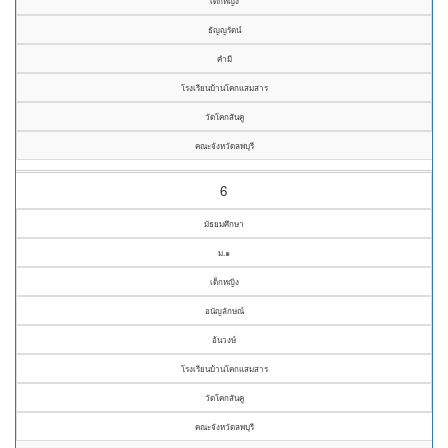
เด็กหญิง
ธัญญรัตน์
คำมี
โรงเรียนบ้านโคกแสมสาร
วัดโคกสันคู
คณะจังหวัดลพบุรี
6
มัธยมศึกษา
ม.๑
เด็กหญิง
อนัญลักษณ์
อ้นวงษ์
โรงเรียนบ้านโคกแสมสาร
วัดโคกสันคู
คณะจังหวัดลพบุรี