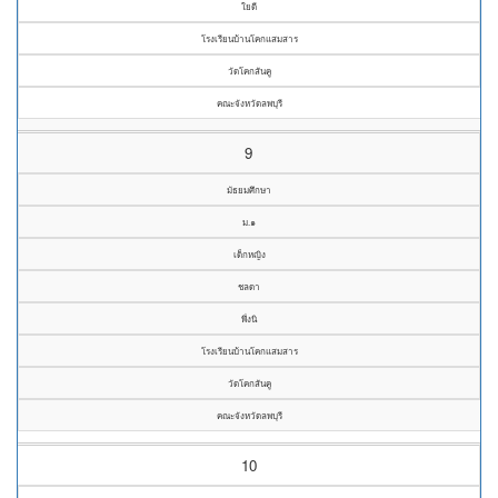
ใยดี
โรงเรียนบ้านโคกแสมสาร
วัดโคกสันคู
คณะจังหวัดลพบุรี
9
มัธยมศึกษา
ม.๑
เด็กหญิง
ชลดา
พึ่งนิ
โรงเรียนบ้านโคกแสมสาร
วัดโคกสันคู
คณะจังหวัดลพบุรี
10