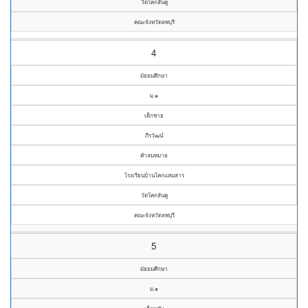
วัดโคกสันคู
คณะจังหวัดลพบุรี
4
มัธยมศึกษา
ม.๑
เด็กชาย
ภีรวัฒน์
คำสมหมาย
โรงเรียนบ้านโคกแสมสาร
วัดโคกสันคู
คณะจังหวัดลพบุรี
5
มัธยมศึกษา
ม.๑