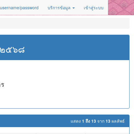
 username/password
บริการข้อมูล
เข้าสู่ระบบ
ศ.๒๕๖๘
าร
แสดง
1 ถึง 13
จาก
13
ผลลัพธ์