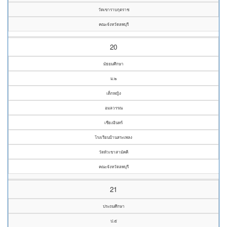
วัดเขาราบกุตราช
คณะจังหวัดลพบุรี
20
มัธยมศึกษา
ม.๒
เด็กหญิง
อมลวรรณ
เชียงอินทร์
โรงเรียนบ้านสระเพลง
วัดหัวเขาสามัคคี
คณะจังหวัดลพบุรี
21
ประถมศึกษา
ป.๕