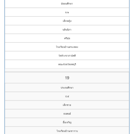
มัธยมศึกษา
ม.๒
เด็กหญิง
นลินนิภา
ศรีสุข
โรงเรียนบ้านสระเพลง
วัดหัวเขาสามัคคี
คณะจังหวัดลพบุรี
19
ประถมศึกษา
ป.๕
เด็กชาย
ธนพนธ์
ยิ้มเจริญ
โรงเรียนบ้านเขาราบ