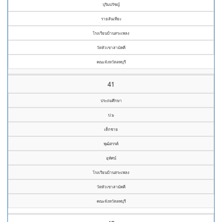
ปุริมปรัชญ์
รายสันเทียะ
โรงเรียนบ้านสระเพลง
วัดหัวเขาสามัคคี
คณะจังหวัดลพบุรี
41
ประถมศึกษา
ป.๖
เด็กชาย
พุฒิสรรค์
อุทัศน์
โรงเรียนบ้านสระเพลง
วัดหัวเขาสามัคคี
คณะจังหวัดลพบุรี