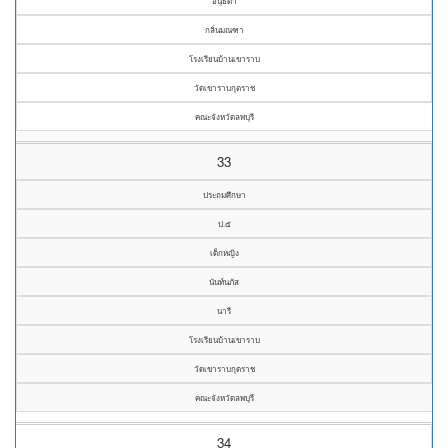
อนุธิดา
กลิ่นมณฑา
โรงเรียนบ้านเขาราบ
วัดเขาราบกุตราช
คณะจังหวัดลพบุรี
33
ประถมศึกษา
ป.๕
เด็กหญิง
นันท์นภัส
นารี
โรงเรียนบ้านเขาราบ
วัดเขาราบกุตราช
คณะจังหวัดลพบุรี
34