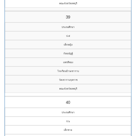
คณะจังหวัดลพบุรี
39
ประถมศึกษา
ป.๕
เด็กหญิง
กัลยณัฎฐ์
แพรสีทอง
โรงเรียนบ้านเขาราบ
วัดเขาราบกุตราช
คณะจังหวัดลพบุรี
40
ประถมศึกษา
ป.๖
เด็กชาย