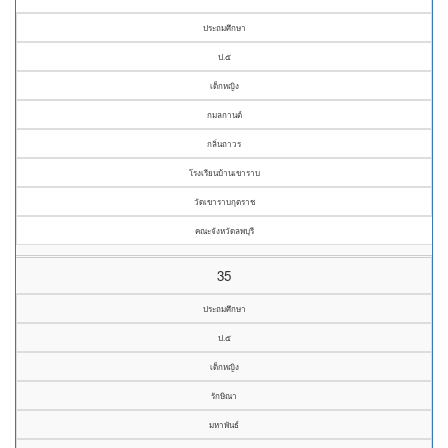
ประถมศึกษา
ป.๕
เด็กหญิง
กมลกานต์
กลิ่นถาวร
โรงเรียนบ้านเขาราบ
วัดเขาราบกุตราช
คณะจังหวัดลพบุรี
35
ประถมศึกษา
ป.๕
เด็กหญิง
รักษิณา
มหาพันธ์