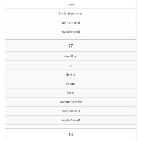
บุ่งอุบล
โรงเรียนบ้านสระเพลง
วัดหัวเขาสามัคคี
คณะจังหวัดลพบุรี
17
ประถมศึกษา
ป.๕
เด็กชาย
คฑาเทพ
ยืนยาว
โรงเรียนบ้านเขาราบ
วัดเขาราบกุตราช
คณะจังหวัดลพบุรี
18