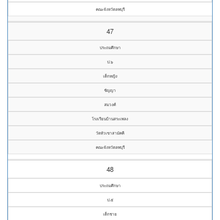
คณะจังหวัดลพบุรี
47
ประถมศึกษา
ป.๖
เด็กหญิง
ชัญญา
สมวงศ์
โรงเรียนบ้านสระเพลง
วัดหัวเขาสามัคคี
คณะจังหวัดลพบุรี
48
ประถมศึกษา
ป.๕
เด็กชาย