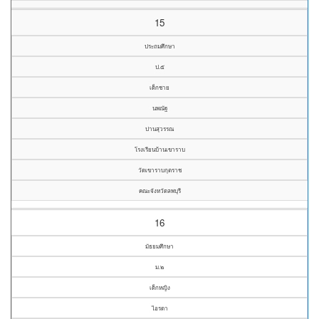
15
ประถมศึกษา
ป.๕
เด็กชาย
นพณัฐ
ปานสุวรรณ
โรงเรียนบ้านเขาราบ
วัดเขาราบกุตราช
คณะจังหวัดลพบุรี
16
มัธยมศึกษา
ม.๒
เด็กหญิง
ไอรดา