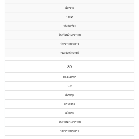
เด็กชาย
วงศธร
จริงสันเทียะ
โรงเรียนบ้านเขาราบ
วัดเขาราบกุตราช
คณะจังหวัดลพบุรี
30
ประถมศึกษา
ป.๕
เด็กหญิง
ผกายแก้ว
เอี่ยมสม
โรงเรียนบ้านเขาราบ
วัดเขาราบกุตราช