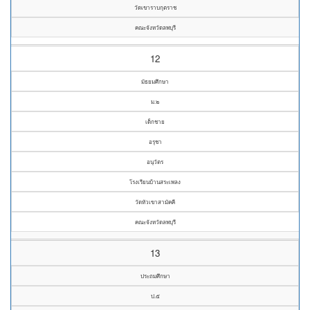
วัดเขาราบกุตราช
คณะจังหวัดลพบุรี
12
มัธยมศึกษา
ม.๒
เด็กชาย
อรุชา
อนุวัตร
โรงเรียนบ้านสระเพลง
วัดหัวเขาสามัคคี
คณะจังหวัดลพบุรี
13
ประถมศึกษา
ป.๕