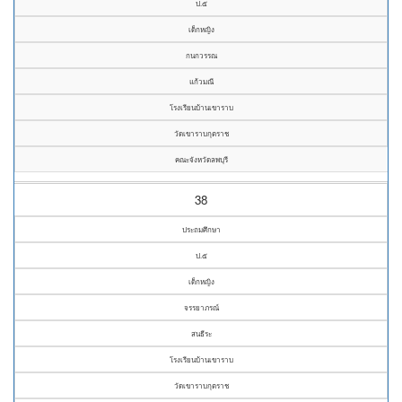
ป.๕
เด็กหญิง
กนกวรรณ
แก้วมณี
โรงเรียนบ้านเขาราบ
วัดเขาราบกุตราช
คณะจังหวัดลพบุรี
38
ประถมศึกษา
ป.๕
เด็กหญิง
จรรยาภรณ์
สนธีระ
โรงเรียนบ้านเขาราบ
วัดเขาราบกุตราช