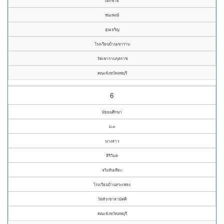
เด็กชาย
ชนะพงษ์
อุ่นเจริญ
โรงเรียนบ้านเขาราบ
วัดเขาราบกุตราช
คณะจังหวัดลพบุรี
6
มัธยมศึกษา
ม.๓
นางสาว
สิริวิมล
จริงสันเทียะ
โรงเรียนบ้านสระเพลง
วัดหัวเขาสามัคคี
คณะจังหวัดลพบุรี