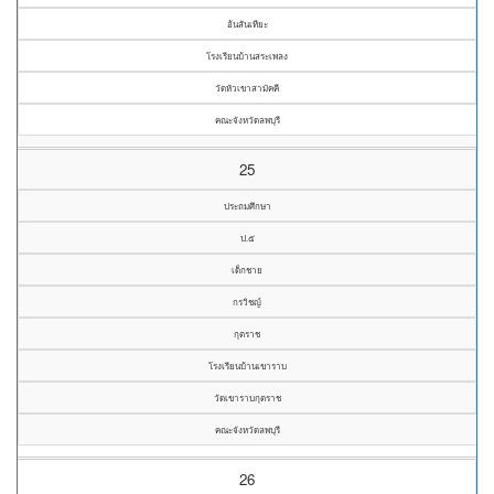
อ้นสันเทียะ
โรงเรียนบ้านสระเพลง
วัดหัวเขาสามัคคี
คณะจังหวัดลพบุรี
25
ประถมศึกษา
ป.๕
เด็กชาย
กรวิชญ์
กุตราช
โรงเรียนบ้านเขาราบ
วัดเขาราบกุตราช
คณะจังหวัดลพบุรี
26