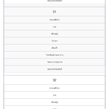
คณะจังหวัดลพบุรี
31
ประถมศึกษา
ป.๕
เด็กหญิง
วิภาดา
เสียงล้ำ
โรงเรียนบ้านเขาราบ
วัดเขาราบกุตราช
คณะจังหวัดลพบุรี
32
ประถมศึกษา
ป.๕
เด็กหญิง