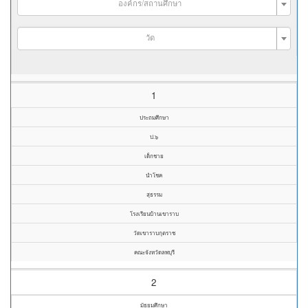
องค์กร/สถานศึกษา
วัด
1
ประถมศึกษา
ป.๖
เด็กชาย
นำโชค
สุธรรม
โรงเรียนบ้านเขาราบ
วัดเขาราบกุตราช
คณะจังหวัดลพบุรี
2
มัธยมศึกษา