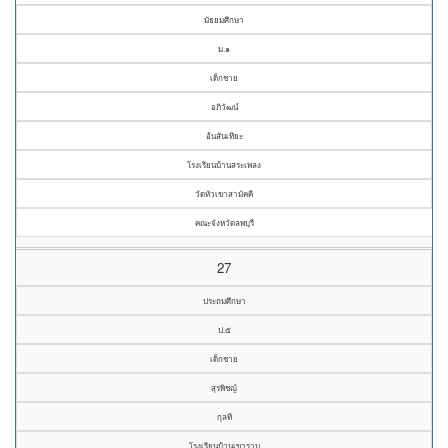
มัธยมศึกษา
ม.๑
เด็กชาย
อภิวัฒน์
อ้นสันเทียะ
โรงเรียนบ้านสระเพลง
วัดหัวเขาสามัคคี
คณะจังหวัดลพบุรี
27
ประถมศึกษา
ป.๕
เด็กชาย
สุรพิชญ์
กุลที
โรงเรียนบ้านเขาราบ