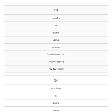
23
ประถมศึกษา
ป.๕
เด็กชาย
ณัฐวุฒิ
ภูแสงทอง
โรงเรียนบ้านเขาราบ
วัดเขาราบกุตราช
คณะจังหวัดลพบุรี
24
มัธยมศึกษา
ม.๑
เด็กชาย
อรรถพล