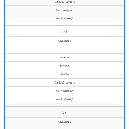
โรงเรียนบ้านเขาราบ
วัดเขาราบกุตราช
คณะจังหวัดลพบุรี
36
ประถมศึกษา
ป.๕
เด็กหญิง
สุชานาถ
ใจดีเย็น
โรงเรียนบ้านเขาราบ
วัดเขาราบกุตราช
คณะจังหวัดลพบุรี
37
ประถมศึกษา