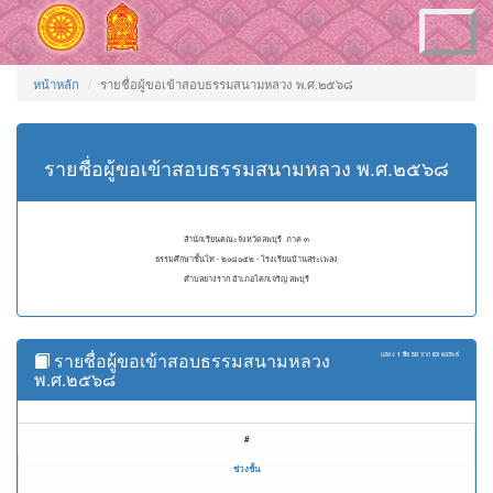
Toggle
navigation
หน้าหลัก
รายชื่อผู้ขอเข้าสอบธรรมสนามหลวง พ.ศ.๒๕๖๘
รายชื่อผู้ขอเข้าสอบธรรมสนามหลวง พ.ศ.๒๕๖๘
สำนักเรียนคณะจังหวัดลพบุรี ภาค ๓
ธรรมศึกษาชั้นโท - ๒๐๘๐๕๒ - โรงเรียนบ้านสระเพลง
ตำบลยางราก อำเภอโคกเจริญ ลพบุรี
รายชื่อผู้ขอเข้าสอบธรรมสนามหลวง
แสดง
1 ถึง 50
จาก
63
ผลลัพธ์
พ.ศ.๒๕๖๘
#
ช่วงชั้น