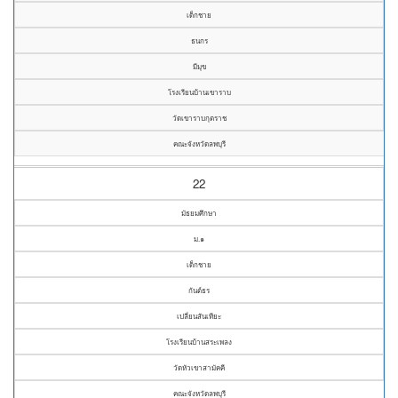
เด็กชาย
ธนกร
มีมุข
โรงเรียนบ้านเขาราบ
วัดเขาราบกุตราช
คณะจังหวัดลพบุรี
22
มัธยมศึกษา
ม.๑
เด็กชาย
กันต์ธร
เปลี่ยนสันเทียะ
โรงเรียนบ้านสระเพลง
วัดหัวเขาสามัคคี
คณะจังหวัดลพบุรี