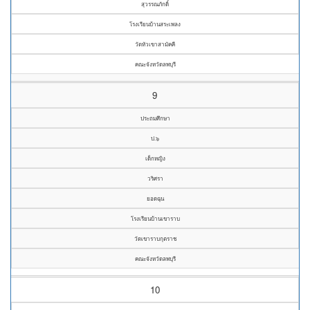
สุวรรณภักดิ์
โรงเรียนบ้านสระเพลง
วัดหัวเขาสามัคคี
คณะจังหวัดลพบุรี
9
ประถมศึกษา
ป.๖
เด็กหญิง
วริศรา
ยอดฉุน
โรงเรียนบ้านเขาราบ
วัดเขาราบกุตราช
คณะจังหวัดลพบุรี
10