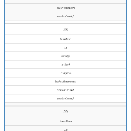
วัดเขาราบกุตราช
คณะจังหวัดลพบุรี
28
มัธยมศึกษา
ม.๑
เด็กหญิง
อาอีซะห์
ปานสุวรรณ
โรงเรียนบ้านสระเพลง
วัดหัวเขาสามัคคี
คณะจังหวัดลพบุรี
29
ประถมศึกษา
ป.๕