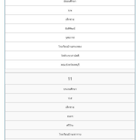
มัธยมศึกษา
ม.๒
เด็กชาย
นันทิพัฒน์
นุชนารถ
โรงเรียนบ้านสระเพลง
วัดหัวเขาสามัคคี
คณะจังหวัดลพบุรี
11
ประถมศึกษา
ป.๕
เด็กชาย
ธนกร
ศรีวิระ
โรงเรียนบ้านเขาราบ