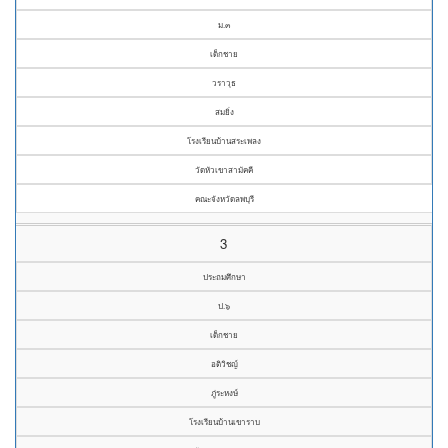
ม.๓
เด็กชาย
วราวุธ
สมยิ่ง
โรงเรียนบ้านสระเพลง
วัดหัวเขาสามัคคี
คณะจังหวัดลพบุรี
3
ประถมศึกษา
ป.๖
เด็กชาย
อติวิชญ์
ภู่ระหงษ์
โรงเรียนบ้านเขาราบ