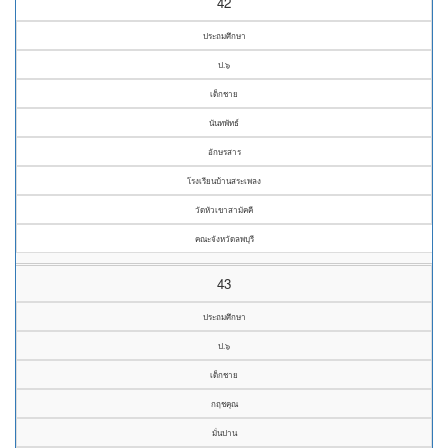
42
ประถมศึกษา
ป.๖
เด็กชาย
นันทพัทธ์
อักษรสาร
โรงเรียนบ้านสระเพลง
วัดหัวเขาสามัคคี
คณะจังหวัดลพบุรี
43
ประถมศึกษา
ป.๖
เด็กชาย
กฤชคุณ
มั่นปาน