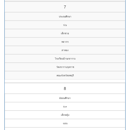
7
ประถมศึกษา
ป.๖
เด็กชาย
ทยากร
สาทอง
โรงเรียนบ้านเขาราบ
วัดเขาราบกุตราช
คณะจังหวัดลพบุรี
8
มัธยมศึกษา
ม.๓
เด็กหญิง
แอน