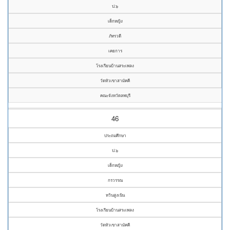
ป.๖
เด็กหญิง
ภัทรวดี
เคยการ
โรงเรียนบ้านสระเพลง
วัดหัวเขาสามัคคี
คณะจังหวัดลพบุรี
46
ประถมศึกษา
ป.๖
เด็กหญิง
กรวรรณ
หวินสูงเนิน
โรงเรียนบ้านสระเพลง
วัดหัวเขาสามัคคี