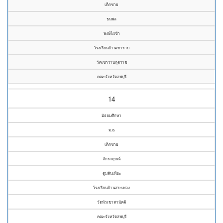
เด็กชาย
ธนพล
พงษ์ไผ่ขำ
โรงเรียนบ้านเขาราบ
วัดเขาราบกุตราช
คณะจังหวัดลพบุรี
14
มัธยมศึกษา
ม.๒
เด็กชาย
จักรกฤษณ์
ตูมสันเทียะ
โรงเรียนบ้านสระเพลง
วัดหัวเขาสามัคคี
คณะจังหวัดลพบุรี