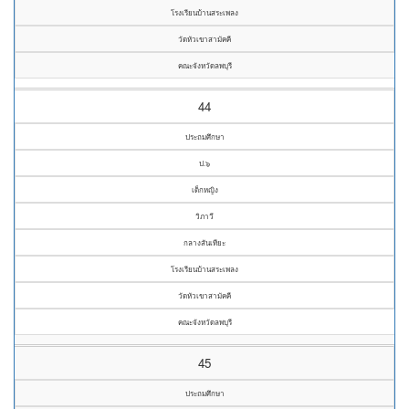
โรงเรียนบ้านสระเพลง
วัดหัวเขาสามัคคี
คณะจังหวัดลพบุรี
44
ประถมศึกษา
ป.๖
เด็กหญิง
วิภาวี
กลางสันเทียะ
โรงเรียนบ้านสระเพลง
วัดหัวเขาสามัคคี
คณะจังหวัดลพบุรี
45
ประถมศึกษา