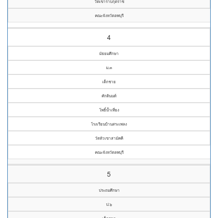
วัดเขาราบกุตราช
คณะจังหวัดลพบุรี
4
มัธยมศึกษา
ม.๓
เด็กชาย
ศักดินนท์
โพธิ์น้ำเที่ยง
โรงเรียนบ้านสระเพลง
วัดหัวเขาสามัคคี
คณะจังหวัดลพบุรี
5
ประถมศึกษา
ป.๖