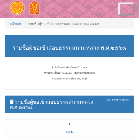
Toggle
navigation
หน้าหลัก
รายชื่อผู้ขอเข้าสอบธรรมสนามหลวง พ.ศ.๒๕๖๘
รายชื่อผู้ขอเข้าสอบธรรมสนามหลวง พ.ศ.๒๕๖๘
สำนักเรียนคณะจังหวัดลพบุรี ภาค ๓
ธรรมศึกษาชั้นโท - ๒๐๘๐๕๒ - โรงเรียนบ้านสระเพลง
ตำบลยางราก อำเภอโคกเจริญ ลพบุรี
รายชื่อผู้ขอเข้าสอบธรรมสนามหลวง
แสดง
1 ถึง 50
จาก
63
ผลลัพธ์
พ.ศ.๒๕๖๘
#
ช่วงชั้น