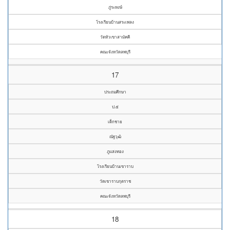
ภู่ระหงษ์
โรงเรียนบ้านสระเพลง
วัดหัวเขาสามัคคี
คณะจังหวัดลพบุรี
17
ประถมศึกษา
ป.๕
เด็กชาย
ณัฐวุฒิ
ภูแสงทอง
โรงเรียนบ้านเขาราบ
วัดเขาราบกุตราช
คณะจังหวัดลพบุรี
18