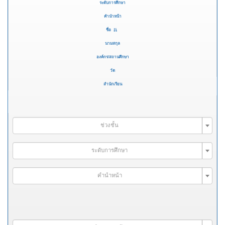
ระดับการศึกษา
คำนำหน้า
ชื่อ
นามสกุล
องค์กร/สถานศึกษา
วัด
สำนักเรียน
ช่วงชั้น
ระดับการศึกษา
คำนำหน้า