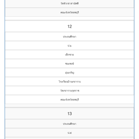
วัดหัวเขาสามัคคี
คณะจังหวัดลพบุรี
12
ประถมศึกษา
ป.๖
เด็กชาย
ชนะพงษ์
อุ่นเจริญ
โรงเรียนบ้านเขาราบ
วัดเขาราบกุตราช
คณะจังหวัดลพบุรี
13
ประถมศึกษา
ป.๕