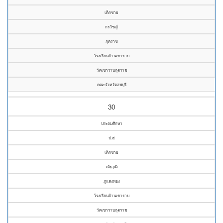
เด็กชาย
กรวิชญ์
กุตราช
โรงเรียนบ้านเขาราบ
วัดเขาราบกุตราช
คณะจังหวัดลพบุรี
30
ประถมศึกษา
ป.๕
เด็กชาย
ณัฐวุฒิ
ภูแสงทอง
โรงเรียนบ้านเขาราบ
วัดเขาราบกุตราช