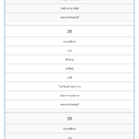
วัดหัวเขาสามัคคี
คณะจังหวัดลพบุรี
28
ประถมศึกษา
ป.๕
เด็กชาย
สุรพิชญ์
กุลที
โรงเรียนบ้านเขาราบ
วัดเขาราบกุตราช
คณะจังหวัดลพบุรี
29
ประถมศึกษา
ป.๕