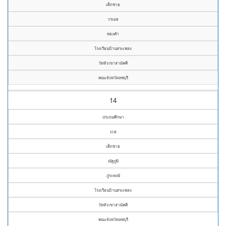
เด็กชาย
วรเมธ
ทองคำ
โรงเรียนบ้านสระเพลง
วัดหัวเขาสามัคคี
คณะจังหวัดลพบุรี
14
ประถมศึกษา
ป.๕
เด็กชาย
ณัฐภูมิ
ภู่ระหงษ์
โรงเรียนบ้านสระเพลง
วัดหัวเขาสามัคคี
คณะจังหวัดลพบุรี