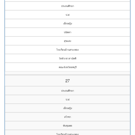
ประถมศึกษา
ป.๕
เด็กหญิง
ปนัดดา
สุขแสง
โรงเรียนบ้านสระเพลง
วัดหัวเขาสามัคคี
คณะจังหวัดลพบุรี
27
ประถมศึกษา
ป.๕
เด็กหญิง
สโรชา
ทับขุนทด
โรงเรียนบ้านสระเพลง