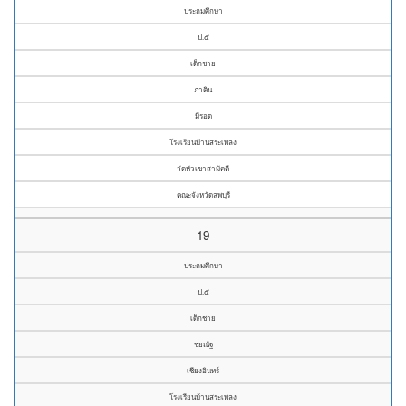
ประถมศึกษา
ป.๕
เด็กชาย
ภาคิน
มีรอด
โรงเรียนบ้านสระเพลง
วัดหัวเขาสามัคคี
คณะจังหวัดลพบุรี
19
ประถมศึกษา
ป.๕
เด็กชาย
ชยณัฐ
เชียงอินทร์
โรงเรียนบ้านสระเพลง