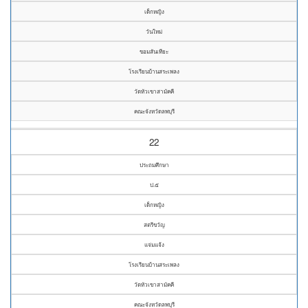
เด็กหญิง
วันใหม่
ขอมสันเทียะ
โรงเรียนบ้านสระเพลง
วัดหัวเขาสามัคคี
คณะจังหวัดลพบุรี
22
ประถมศึกษา
ป.๕
เด็กหญิง
สตรีขวัญ
แจ่มแจ้ง
โรงเรียนบ้านสระเพลง
วัดหัวเขาสามัคคี
คณะจังหวัดลพบุรี