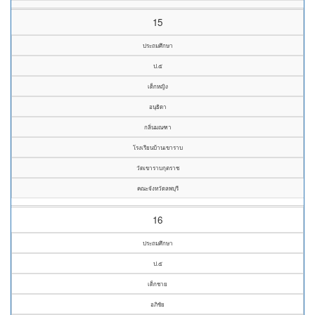
15
ประถมศึกษา
ป.๕
เด็กหญิง
อนุธิดา
กลิ่นมณฑา
โรงเรียนบ้านเขาราบ
วัดเขาราบกุตราช
คณะจังหวัดลพบุรี
16
ประถมศึกษา
ป.๕
เด็กชาย
อภิชัย