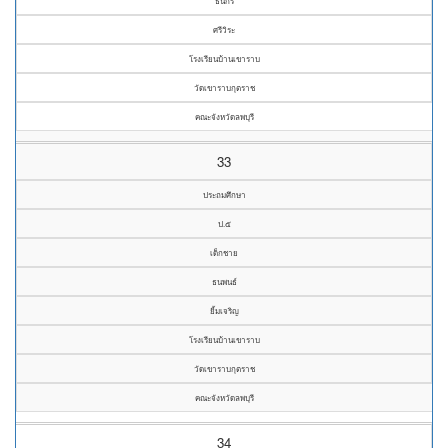
ธนกร
ศรีวิระ
โรงเรียนบ้านเขาราบ
วัดเขาราบกุตราช
คณะจังหวัดลพบุรี
33
ประถมศึกษา
ป.๕
เด็กชาย
ธนพนธ์
ยิ้มเจริญ
โรงเรียนบ้านเขาราบ
วัดเขาราบกุตราช
คณะจังหวัดลพบุรี
34