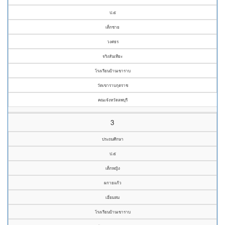
ป.๕
เด็กชาย
วงศธร
จริงสันเทียะ
โรงเรียนบ้านเขาราบ
วัดเขาราบกุตราช
คณะจังหวัดลพบุรี
3
ประถมศึกษา
ป.๕
เด็กหญิง
ผกายแก้ว
เอี่ยมสม
โรงเรียนบ้านเขาราบ