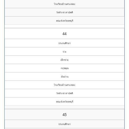
โรงเรียนบ้านสระเพลง
วัดหัวเขาสามัคคี
คณะจังหวัดลพบุรี
44
ประถมศึกษา
ป.๖
เด็กชาย
กฤชคุณ
มั่นปาน
โรงเรียนบ้านสระเพลง
วัดหัวเขาสามัคคี
คณะจังหวัดลพบุรี
45
ประถมศึกษา