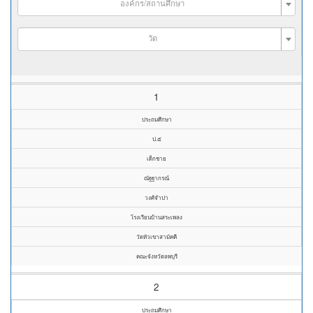
องค์กร/สถานศึกษา
วัด
1
ประถมศึกษา
ป.๕
เด็กชาย
ณัฐฐากรณ์
วงศ์จำปา
โรงเรียนบ้านสระเพลง
วัดหัวเขาสามัคคี
คณะจังหวัดลพบุรี
2
ประถมศึกษา