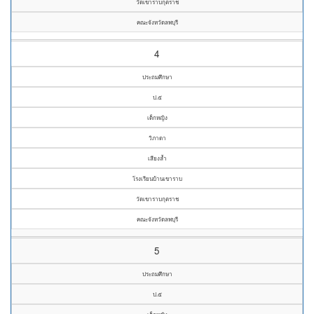
วัดเขาราบกุตราช
คณะจังหวัดลพบุรี
4
ประถมศึกษา
ป.๕
เด็กหญิง
วิภาดา
เสียงล้ำ
โรงเรียนบ้านเขาราบ
วัดเขาราบกุตราช
คณะจังหวัดลพบุรี
5
ประถมศึกษา
ป.๕