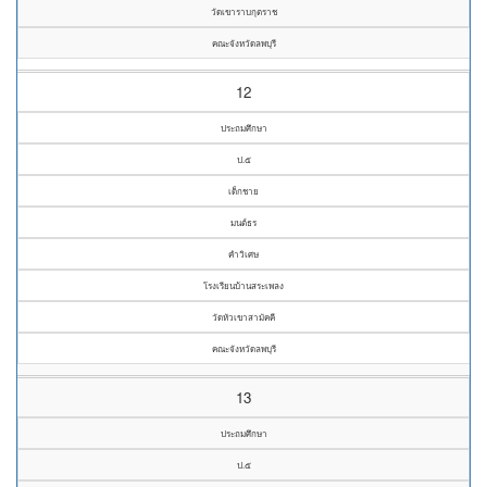
วัดเขาราบกุตราช
คณะจังหวัดลพบุรี
12
ประถมศึกษา
ป.๕
เด็กชาย
มนต์ธร
คำวิเศษ
โรงเรียนบ้านสระเพลง
วัดหัวเขาสามัคคี
คณะจังหวัดลพบุรี
13
ประถมศึกษา
ป.๕