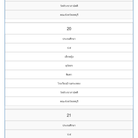
วัดหัวเขาสามัคคี
คณะจังหวัดลพบุรี
20
ประถมศึกษา
ป.๕
เด็กหญิง
สุภัสสร
พิมพา
โรงเรียนบ้านสระเพลง
วัดหัวเขาสามัคคี
คณะจังหวัดลพบุรี
21
ประถมศึกษา
ป.๕