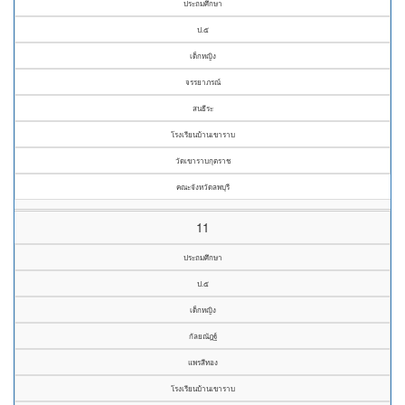
ประถมศึกษา
ป.๕
เด็กหญิง
จรรยาภรณ์
สนธีระ
โรงเรียนบ้านเขาราบ
วัดเขาราบกุตราช
คณะจังหวัดลพบุรี
11
ประถมศึกษา
ป.๕
เด็กหญิง
กัลยณัฎฐ์
แพรสีทอง
โรงเรียนบ้านเขาราบ