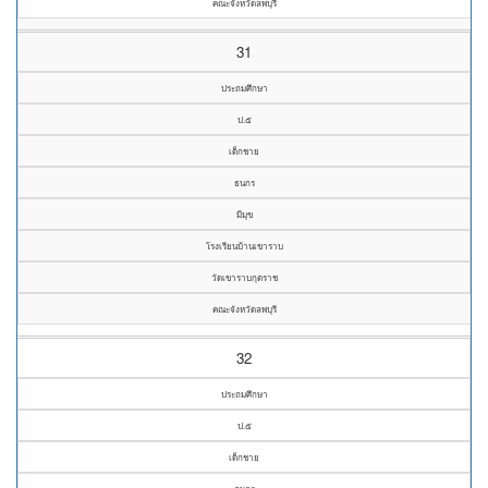
คณะจังหวัดลพบุรี
31
ประถมศึกษา
ป.๕
เด็กชาย
ธนกร
มีมุข
โรงเรียนบ้านเขาราบ
วัดเขาราบกุตราช
คณะจังหวัดลพบุรี
32
ประถมศึกษา
ป.๕
เด็กชาย