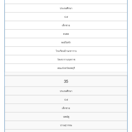
ประถมศึกษา
ป.๕
เด็กชาย
ธนพล
พงษ์ไผ่ขำ
โรงเรียนบ้านเขาราบ
วัดเขาราบกุตราช
คณะจังหวัดลพบุรี
35
ประถมศึกษา
ป.๕
เด็กชาย
นพณัฐ
ปานสุวรรณ