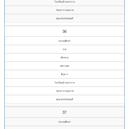
โรงเรียนบ้านเขาราบ
วัดเขาราบกุตราช
คณะจังหวัดลพบุรี
36
ประถมศึกษา
ป.๕
เด็กชาย
คฑาเทพ
ยืนยาว
โรงเรียนบ้านเขาราบ
วัดเขาราบกุตราช
คณะจังหวัดลพบุรี
37
ประถมศึกษา