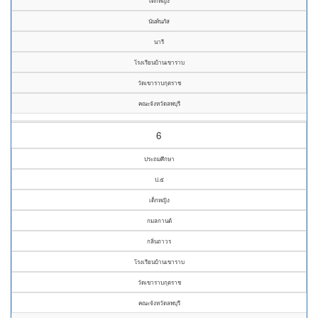
เด็กหญิง
นันท์นภัส
นารี
โรงเรียนบ้านเขาราบ
วัดเขาราบกุตราช
คณะจังหวัดลพบุรี
6
ประถมศึกษา
ป.๕
เด็กหญิง
กมลกานต์
กลิ่นถาวร
โรงเรียนบ้านเขาราบ
วัดเขาราบกุตราช
คณะจังหวัดลพบุรี