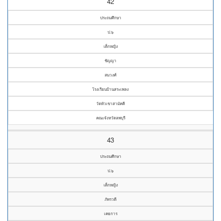
42
ประถมศึกษา
ป.๖
เด็กหญิง
ชัญญา
สมวงศ์
โรงเรียนบ้านสระเพลง
วัดหัวเขาสามัคคี
คณะจังหวัดลพบุรี
43
ประถมศึกษา
ป.๖
เด็กหญิง
ภัทรวดี
เคยการ