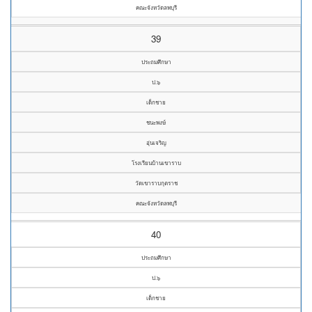
คณะจังหวัดลพบุรี
39
ประถมศึกษา
ป.๖
เด็กชาย
ชนะพงษ์
อุ่นเจริญ
โรงเรียนบ้านเขาราบ
วัดเขาราบกุตราช
คณะจังหวัดลพบุรี
40
ประถมศึกษา
ป.๖
เด็กชาย