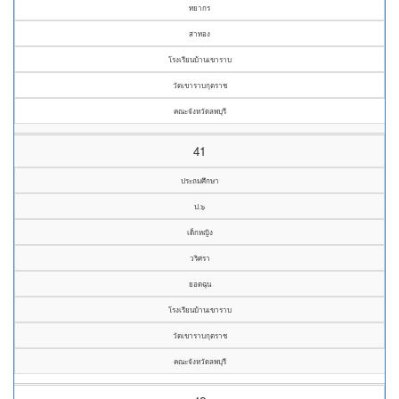
ทยากร
สาทอง
โรงเรียนบ้านเขาราบ
วัดเขาราบกุตราช
คณะจังหวัดลพบุรี
41
ประถมศึกษา
ป.๖
เด็กหญิง
วริศรา
ยอดฉุน
โรงเรียนบ้านเขาราบ
วัดเขาราบกุตราช
คณะจังหวัดลพบุรี