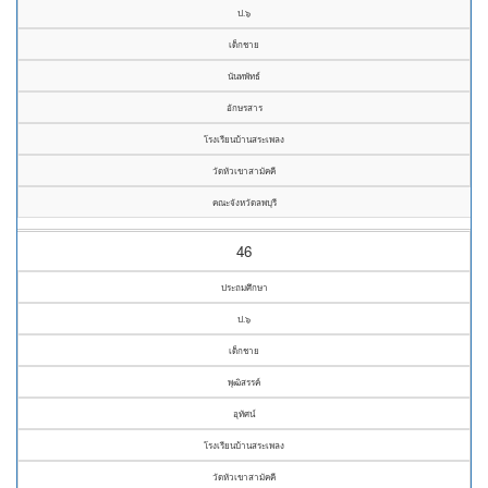
ป.๖
เด็กชาย
นันทพัทธ์
อักษรสาร
โรงเรียนบ้านสระเพลง
วัดหัวเขาสามัคคี
คณะจังหวัดลพบุรี
46
ประถมศึกษา
ป.๖
เด็กชาย
พุฒิสรรค์
อุทัศน์
โรงเรียนบ้านสระเพลง
วัดหัวเขาสามัคคี