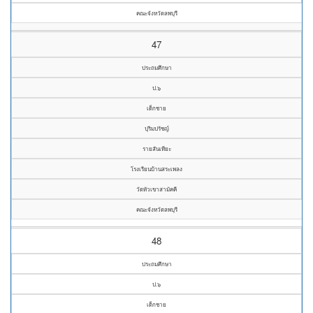
คณะจังหวัดลพบุรี
47
ประถมศึกษา
ป.๖
เด็กชาย
ปุริมปรัชญ์
รายสันเทียะ
โรงเรียนบ้านสระเพลง
วัดหัวเขาสามัคคี
คณะจังหวัดลพบุรี
48
ประถมศึกษา
ป.๖
เด็กชาย