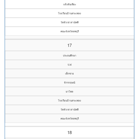
แจ้งสันเทียะ
โรงเรียนบ้านสระเพลง
วัดหัวเขาสามัคคี
คณะจังหวัดลพบุรี
17
ประถมศึกษา
ป.๕
เด็กชาย
จักรกฤษณ์
มาไพล
โรงเรียนบ้านสระเพลง
วัดหัวเขาสามัคคี
คณะจังหวัดลพบุรี
18