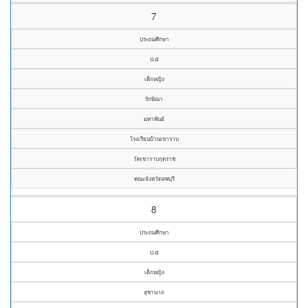
7
ประถมศึกษา
ป.๕
เด็กหญิง
รักษิณา
มหาพันธ์
โรงเรียนบ้านเขาราบ
วัดเขาราบกุตราช
คณะจังหวัดลพบุรี
8
ประถมศึกษา
ป.๕
เด็กหญิง
สุชานาถ