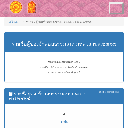
Toggle
navigation
หน้าหลัก
รายชื่อผู้ขอเข้าสอบธรรมสนามหลวง พ.ศ.๒๕๖๘
รายชื่อผู้ขอเข้าสอบธรรมสนามหลวง พ.ศ.๒๕๖๘
สำนักเรียนคณะจังหวัดลพบุรี ภาค ๓
ธรรมศึกษาชั้นโท - ๒๐๘๐๕๒ - โรงเรียนบ้านสระเพลง
ตำบลยางราก อำเภอโคกเจริญ ลพบุรี
รายชื่อผู้ขอเข้าสอบธรรมสนามหลวง
แสดง
1 ถึง 50
จาก
63
ผลลัพธ์
พ.ศ.๒๕๖๘
#
ช่วงชั้น