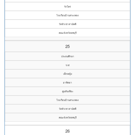
รักใคร่
โรงเรียนบ้านสระเพลง
วัดหัวเขาสามัคคี
คณะจังหวัดลพบุรี
25
ประถมศึกษา
ป.๕
เด็กหญิง
อาทิตยา
ตูมสันเทียะ
โรงเรียนบ้านสระเพลง
วัดหัวเขาสามัคคี
คณะจังหวัดลพบุรี
26