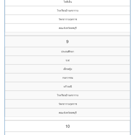
ใจดีเย็น
โรงเรียนบ้านเขาราบ
วัดเขาราบกุตราช
คณะจังหวัดลพบุรี
9
ประถมศึกษา
ป.๕
เด็กหญิง
กนกวรรณ
แก้วมณี
โรงเรียนบ้านเขาราบ
วัดเขาราบกุตราช
คณะจังหวัดลพบุรี
10