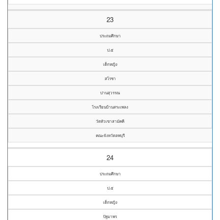
23
ประถมศึกษา
ป.๕
เด็กหญิง
สโรชา
ปานสุวรรณ
โรงเรียนบ้านสระเพลง
วัดหัวเขาสามัคคี
คณะจังหวัดลพบุรี
24
ประถมศึกษา
ป.๕
เด็กหญิง
ปัฐมาพร