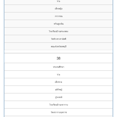
ป.๖
เด็กหญิง
กรวรรณ
หวินสูงเนิน
โรงเรียนบ้านสระเพลง
วัดหัวเขาสามัคคี
คณะจังหวัดลพบุรี
38
ประถมศึกษา
ป.๖
เด็กชาย
อติวิชญ์
ภู่ระหงษ์
โรงเรียนบ้านเขาราบ
วัดเขาราบกุตราช