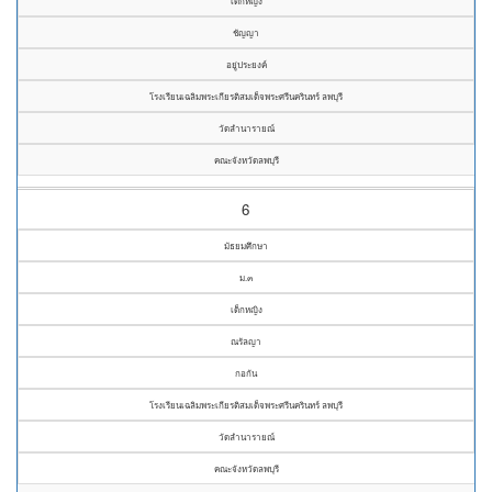
เด็กหญิง
ชัญญา
อยู่ประยงค์
โรงเรียนเฉลิมพระเกียรติสมเด็จพระศรีนครินทร์ ลพบุรี
วัดลำนารายณ์
คณะจังหวัดลพบุรี
6
มัธยมศึกษา
ม.๓
เด็กหญิง
ณรัลญา
กอกัน
โรงเรียนเฉลิมพระเกียรติสมเด็จพระศรีนครินทร์ ลพบุรี
วัดลำนารายณ์
คณะจังหวัดลพบุรี