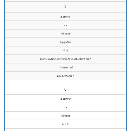
7
มัธยมศึกษา
ม.๓
เด็กหญิง
ธัญญารัตน์
คำมี
โรงเรียนเฉลิมพระเกียรติสมเด็จพระศรีนครินทร์ ลพบุรี
วัดลำนารายณ์
คณะจังหวัดลพบุรี
8
มัธยมศึกษา
ม.๓
เด็กหญิง
ลัดนทิน