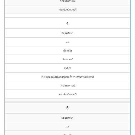
วัดลำนารายณ์
คณะจังหวัดลพบุรี
4
มัธยมศึกษา
ม.๓
เด็กหญิง
จันทกานต์
อุ่นจิตร
โรงเรียนเฉลิมพระเกียรติสมเด็จพระศรีนครินทร์ ลพบุรี
วัดลำนารายณ์
คณะจังหวัดลพบุรี
5
มัธยมศึกษา
ม.๓