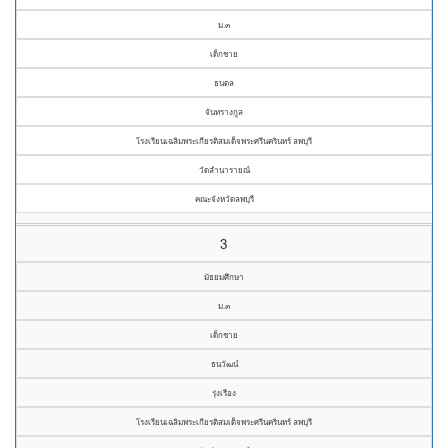
ม.๓
เด็กชาย
ธนดล
จันทรางกูล
โรงเรียนเฉลิมพระเกียรติสมเด็จพระศรีนครินทร์ ลพบุรี
วัดลำนารายณ์
คณะจังหวัดลพบุรี
3
มัธยมศึกษา
ม.๓
เด็กชาย
ธนวัฒน์
รุ่งเรือง
โรงเรียนเฉลิมพระเกียรติสมเด็จพระศรีนครินทร์ ลพบุรี