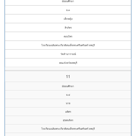
มัธยมศึกษา
ม.๓
เด็กหญิง
สิรภัทร
ดอนไพร
โรงเรียนเฉลิมพระเกียรติสมเด็จพระศรีนครินทร์ ลพบุรี
วัดลำนารายณ์
คณะจังหวัดลพบุรี
11
มัธยมศึกษา
ม.๔
นาย
อดิศร
สุขสมจิตร
โรงเรียนเฉลิมพระเกียรติสมเด็จพระศรีนครินทร์ ลพบุรี