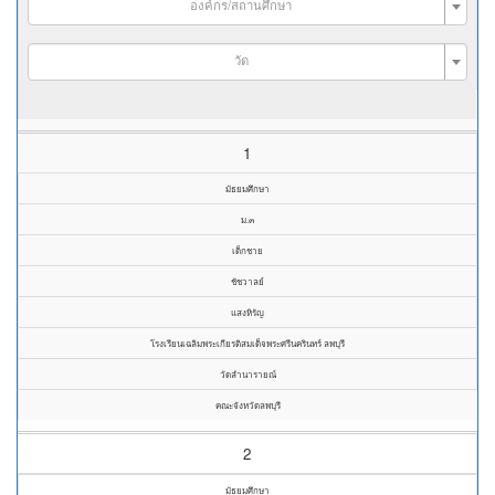
องค์กร/สถานศึกษา
วัด
1
มัธยมศึกษา
ม.๓
เด็กชาย
ชัชวาลย์
แสงหิรัญ
โรงเรียนเฉลิมพระเกียรติสมเด็จพระศรีนครินทร์ ลพบุรี
วัดลำนารายณ์
คณะจังหวัดลพบุรี
2
มัธยมศึกษา