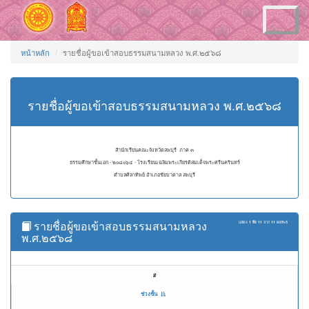
Toggle
navigation
หน้าหลัก
รายชื่อผู้ขอเข้าสอบธรรมสนามหลวง พ.ศ.๒๕๖๘
รายชื่อผู้ขอเข้าสอบธรรมสนามหลวง พ.ศ.๒๕๖๘
สำนักเรียนคณะจังหวัดลพบุรี ภาค ๓
ธรรมศึกษาชั้นเอก - ๒๐๘๐๖๔ - โรงเรียนเฉลิมพระเกียรติสมเด็จพระศรีนครินทร์
ตำบลศิลาทิพย์ อำเภอชัยบาดาล ลพบุรี
รายชื่อผู้ขอเข้าสอบธรรมสนามหลวง
แสดง
1 ถึง 11
จาก
11
ผลลัพธ์
พ.ศ.๒๕๖๘
#
ช่วงชั้น