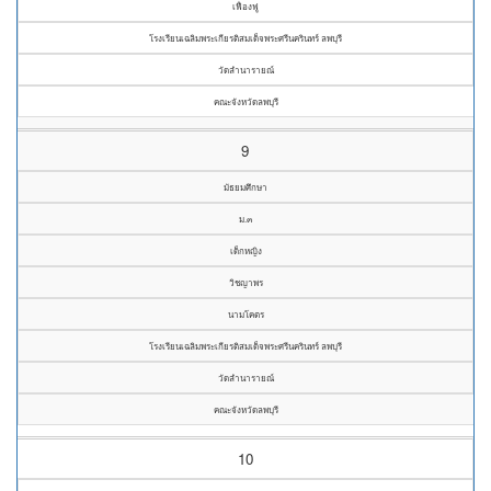
เฟื่องฟู
โรงเรียนเฉลิมพระเกียรติสมเด็จพระศรีนครินทร์ ลพบุรี
วัดลำนารายณ์
คณะจังหวัดลพบุรี
9
มัธยมศึกษา
ม.๓
เด็กหญิง
วิชญาพร
นามโคตร
โรงเรียนเฉลิมพระเกียรติสมเด็จพระศรีนครินทร์ ลพบุรี
วัดลำนารายณ์
คณะจังหวัดลพบุรี
10