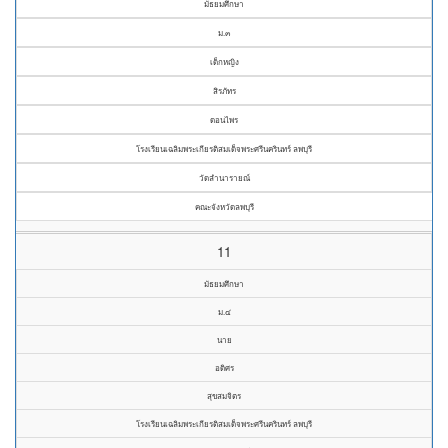
มัธยมศึกษา
ม.๓
เด็กหญิง
สิรภัทร
ดอนไพร
โรงเรียนเฉลิมพระเกียรติสมเด็จพระศรีนครินทร์ ลพบุรี
วัดลำนารายณ์
คณะจังหวัดลพบุรี
11
มัธยมศึกษา
ม.๔
นาย
อดิศร
สุขสมจิตร
โรงเรียนเฉลิมพระเกียรติสมเด็จพระศรีนครินทร์ ลพบุรี