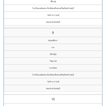
เฟื่องฟู
โรงเรียนเฉลิมพระเกียรติสมเด็จพระศรีนครินทร์ ลพบุรี
วัดลำนารายณ์
คณะจังหวัดลพบุรี
9
มัธยมศึกษา
ม.๓
เด็กหญิง
วิชญาพร
นามโคตร
โรงเรียนเฉลิมพระเกียรติสมเด็จพระศรีนครินทร์ ลพบุรี
วัดลำนารายณ์
คณะจังหวัดลพบุรี
10