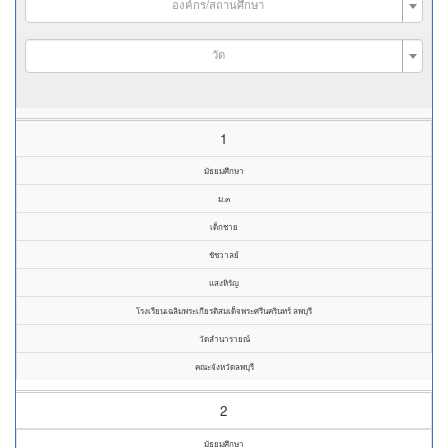
องค์กร/สถานศึกษา
วัด
1
มัธยมศึกษา
ม.๓
เด็กชาย
ชัชวาลย์
แสงหิรัญ
โรงเรียนเฉลิมพระเกียรติสมเด็จพระศรีนครินทร์ ลพบุรี
วัดลำนารายณ์
คณะจังหวัดลพบุรี
2
มัธยมศึกษา