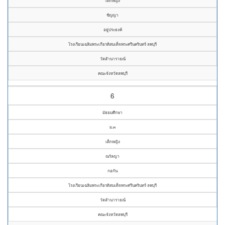
เด็กหญิง
ชัญญา
อยู่ประยงค์
โรงเรียนเฉลิมพระเกียรติสมเด็จพระศรีนครินทร์ ลพบุรี
วัดลำนารายณ์
คณะจังหวัดลพบุรี
6
มัธยมศึกษา
ม.๓
เด็กหญิง
ณรัลญา
กอกัน
โรงเรียนเฉลิมพระเกียรติสมเด็จพระศรีนครินทร์ ลพบุรี
วัดลำนารายณ์
คณะจังหวัดลพบุรี