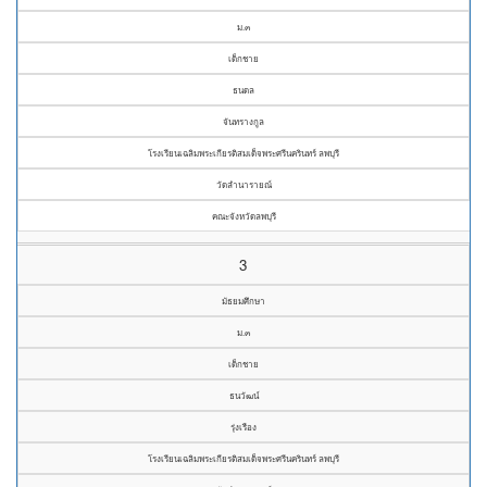
ม.๓
เด็กชาย
ธนดล
จันทรางกูล
โรงเรียนเฉลิมพระเกียรติสมเด็จพระศรีนครินทร์ ลพบุรี
วัดลำนารายณ์
คณะจังหวัดลพบุรี
3
มัธยมศึกษา
ม.๓
เด็กชาย
ธนวัฒน์
รุ่งเรือง
โรงเรียนเฉลิมพระเกียรติสมเด็จพระศรีนครินทร์ ลพบุรี