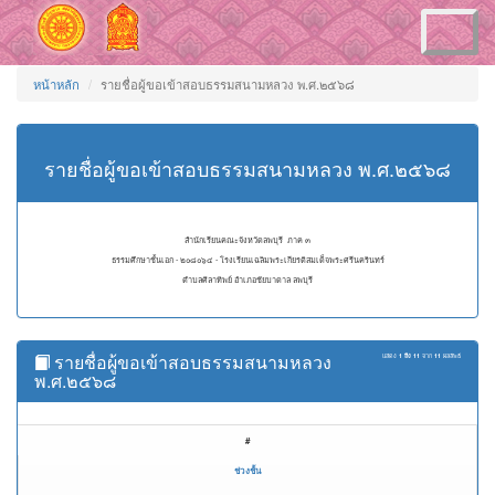
Toggle
navigation
หน้าหลัก
รายชื่อผู้ขอเข้าสอบธรรมสนามหลวง พ.ศ.๒๕๖๘
รายชื่อผู้ขอเข้าสอบธรรมสนามหลวง พ.ศ.๒๕๖๘
สำนักเรียนคณะจังหวัดลพบุรี ภาค ๓
ธรรมศึกษาชั้นเอก - ๒๐๘๐๖๔ - โรงเรียนเฉลิมพระเกียรติสมเด็จพระศรีนครินทร์
ตำบลศิลาทิพย์ อำเภอชัยบาดาล ลพบุรี
รายชื่อผู้ขอเข้าสอบธรรมสนามหลวง
แสดง
1 ถึง 11
จาก
11
ผลลัพธ์
พ.ศ.๒๕๖๘
#
ช่วงชั้น