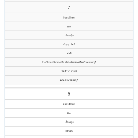
7
มัธยมศึกษา
ม.๓
เด็กหญิง
ธัญญารัตน์
คำมี
โรงเรียนเฉลิมพระเกียรติสมเด็จพระศรีนครินทร์ ลพบุรี
วัดลำนารายณ์
คณะจังหวัดลพบุรี
8
มัธยมศึกษา
ม.๓
เด็กหญิง
ลัดนทิน