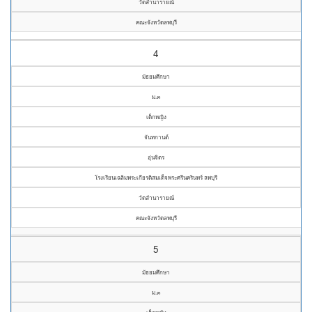
วัดลำนารายณ์
คณะจังหวัดลพบุรี
4
มัธยมศึกษา
ม.๓
เด็กหญิง
จันทกานต์
อุ่นจิตร
โรงเรียนเฉลิมพระเกียรติสมเด็จพระศรีนครินทร์ ลพบุรี
วัดลำนารายณ์
คณะจังหวัดลพบุรี
5
มัธยมศึกษา
ม.๓