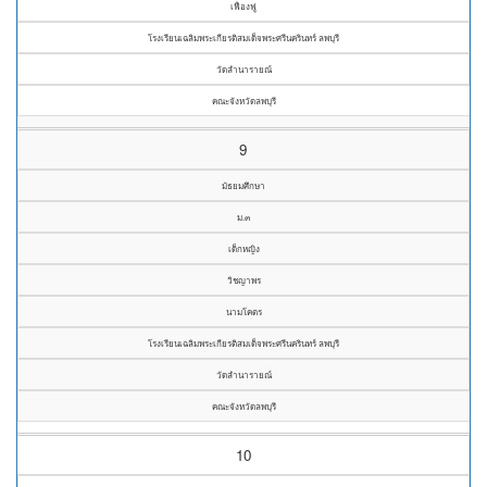
เฟื่องฟู
โรงเรียนเฉลิมพระเกียรติสมเด็จพระศรีนครินทร์ ลพบุรี
วัดลำนารายณ์
คณะจังหวัดลพบุรี
9
มัธยมศึกษา
ม.๓
เด็กหญิง
วิชญาพร
นามโคตร
โรงเรียนเฉลิมพระเกียรติสมเด็จพระศรีนครินทร์ ลพบุรี
วัดลำนารายณ์
คณะจังหวัดลพบุรี
10