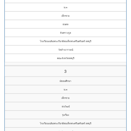
ม.๓
เด็กชาย
ธนดล
จันทรางกูล
โรงเรียนเฉลิมพระเกียรติสมเด็จพระศรีนครินทร์ ลพบุรี
วัดลำนารายณ์
คณะจังหวัดลพบุรี
3
มัธยมศึกษา
ม.๓
เด็กชาย
ธนวัฒน์
รุ่งเรือง
โรงเรียนเฉลิมพระเกียรติสมเด็จพระศรีนครินทร์ ลพบุรี