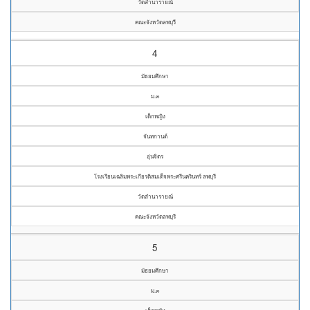
วัดลำนารายณ์
คณะจังหวัดลพบุรี
4
มัธยมศึกษา
ม.๓
เด็กหญิง
จันทกานต์
อุ่นจิตร
โรงเรียนเฉลิมพระเกียรติสมเด็จพระศรีนครินทร์ ลพบุรี
วัดลำนารายณ์
คณะจังหวัดลพบุรี
5
มัธยมศึกษา
ม.๓