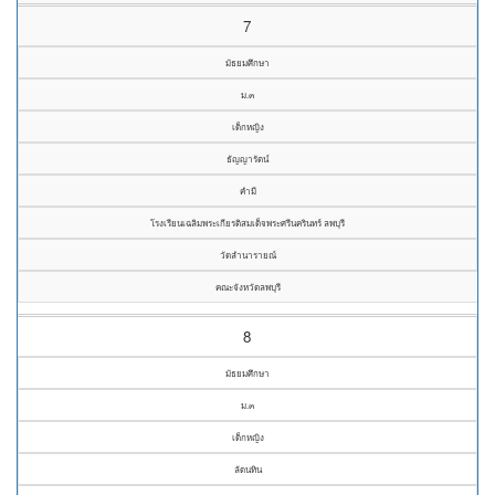
7
มัธยมศึกษา
ม.๓
เด็กหญิง
ธัญญารัตน์
คำมี
โรงเรียนเฉลิมพระเกียรติสมเด็จพระศรีนครินทร์ ลพบุรี
วัดลำนารายณ์
คณะจังหวัดลพบุรี
8
มัธยมศึกษา
ม.๓
เด็กหญิง
ลัดนทิน