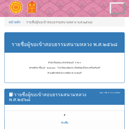
Toggle
navigation
หน้าหลัก
รายชื่อผู้ขอเข้าสอบธรรมสนามหลวง พ.ศ.๒๕๖๘
รายชื่อผู้ขอเข้าสอบธรรมสนามหลวง พ.ศ.๒๕๖๘
สำนักเรียนคณะจังหวัดลพบุรี ภาค ๓
ธรรมศึกษาชั้นเอก - ๒๐๘๐๖๔ - โรงเรียนเฉลิมพระเกียรติสมเด็จพระศรีนครินทร์
ตำบลศิลาทิพย์ อำเภอชัยบาดาล ลพบุรี
รายชื่อผู้ขอเข้าสอบธรรมสนามหลวง
แสดง
1 ถึง 11
จาก
11
ผลลัพธ์
พ.ศ.๒๕๖๘
#
ช่วงชั้น