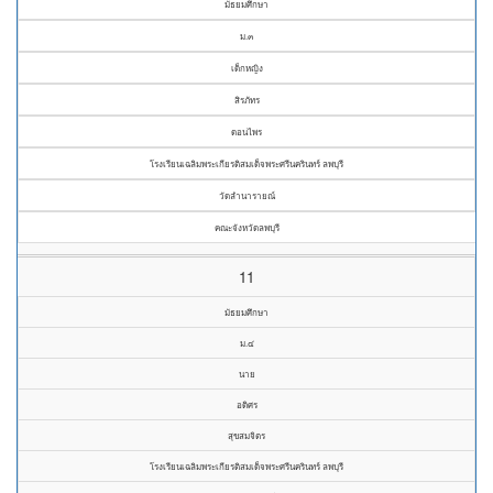
มัธยมศึกษา
ม.๓
เด็กหญิง
สิรภัทร
ดอนไพร
โรงเรียนเฉลิมพระเกียรติสมเด็จพระศรีนครินทร์ ลพบุรี
วัดลำนารายณ์
คณะจังหวัดลพบุรี
11
มัธยมศึกษา
ม.๔
นาย
อดิศร
สุขสมจิตร
โรงเรียนเฉลิมพระเกียรติสมเด็จพระศรีนครินทร์ ลพบุรี