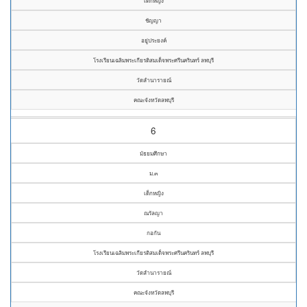
เด็กหญิง
ชัญญา
อยู่ประยงค์
โรงเรียนเฉลิมพระเกียรติสมเด็จพระศรีนครินทร์ ลพบุรี
วัดลำนารายณ์
คณะจังหวัดลพบุรี
6
มัธยมศึกษา
ม.๓
เด็กหญิง
ณรัลญา
กอกัน
โรงเรียนเฉลิมพระเกียรติสมเด็จพระศรีนครินทร์ ลพบุรี
วัดลำนารายณ์
คณะจังหวัดลพบุรี