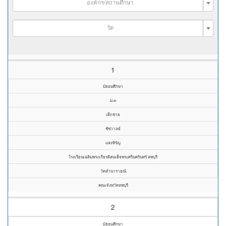
องค์กร/สถานศึกษา
วัด
1
มัธยมศึกษา
ม.๓
เด็กชาย
ชัชวาลย์
แสงหิรัญ
โรงเรียนเฉลิมพระเกียรติสมเด็จพระศรีนครินทร์ ลพบุรี
วัดลำนารายณ์
คณะจังหวัดลพบุรี
2
มัธยมศึกษา