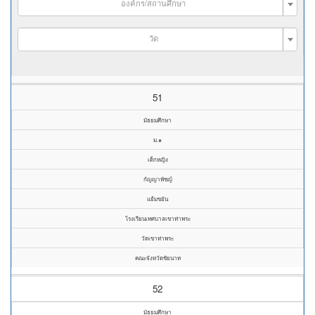
องค์กร/สถานศึกษา
วัด
51
มัธยมศึกษา
ม.๑
เด็กหญิง
กัญญาพัชญ์
แย้มขยัน
โรงเรียนเทศบาลเขาท่าพระ
วัดเขาท่าพระ
คณะจังหวัดชัยนาท
52
มัธยมศึกษา